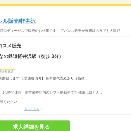
レル販売/軽井沢
注目◎ディーゼルで販売のお仕事です！ アパレル販売が未経験の方でも大歓迎！ ...
コスメ販売
なの鉄道軽井沢駅（徒歩 3分）
費全額支給
慮致します 【交通費備考】 新幹線代支給あり（高崎...
実働、1.5時間休憩 ※営業時間内のシフト制勤務です 残業はほとん...
相談ください
もっと見る
求人詳細を見る