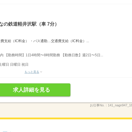
なの鉄道軽井沢駅（車 7分）
支給（IC料金） ・バス通勤…交通費支給（IC料金）...
内 【勤務時間】1日4時間〜8時間勤務 【勤務日数】週2日〜5日...
土曜日 日曜日 祝日
もっと見る
求人詳細を見る
お仕事No.：
141_nagn947_1