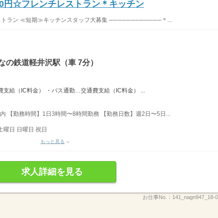
00円☆フレンチレストラン＊キッチン
トラン ≪短期≫キッチンスタッフ大募集 ────────────＊...
なの鉄道軽井沢駅（車 7分）
給（IC料金） ・バス通勤…交通費支給（IC料金） ...
内 【勤務時間】1日3時間〜8時間勤務 【勤務日数】週2日〜5日...
土曜日 日曜日 祝日
もっと見る
求人詳細を見る
お仕事No.：
141_nagn947_18-