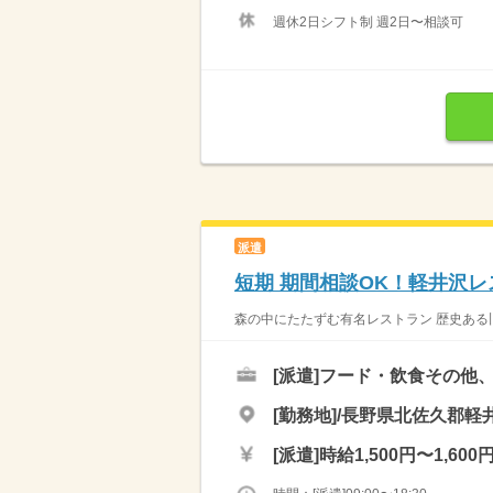
週休2日シフト制 週2日〜相談可
派遣
短期 期間相談OK！軽井沢レ
森の中にたたずむ有名レストラン 歴史ある旧
[派遣]
フード・飲食その他、
[勤務地]/長野県北佐久郡軽井
[派遣]
時給1,500円〜1,600