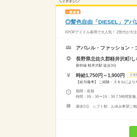
＼イチオシ!／
一般派遣
◎髪色自由「DIESEL」アパ
KPOPアイドル着用で大人気！ Z世代が大
アパレル・ファッション・
長野県北佐久郡軽井沢町/し
新幹線 軽井沢駅 徒歩3分
時給1,750円～1,900円
交通
【給与備考】 ご経験・スキルにより考
期間：長期
時間：09：30〜19：30 7.5時間
週休2日 シフト制 お休み希望ご