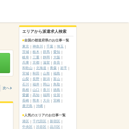
エリアから派遣求人検索
全国の都道府県のお仕事一覧
東京
神奈川
千葉
埼玉
茨城
栃木
群馬
愛知
岐阜
三重
静岡
大阪
兵庫
京都
滋賀
奈良
和歌山
北海道
青森
岩手
宮城
秋田
山形
福島
山梨
長野
新潟
富山
石川
福井
岡山
鳥取
次へ
島根
山口
香川
徳島
愛媛
高知
福岡
佐賀
長崎
熊本
大分
宮崎
鹿児島
沖縄
人気のエリアのお仕事一覧
港区
千代田区
新宿区
中央区
渋谷区
品川区