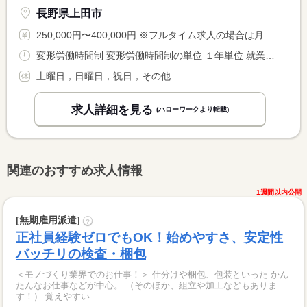
長野県上田市
250,000円〜400,000円 ※フルタイム求人の場合は月額（換算額）、パート求人の場合は時間額を表示しています。
変形労働時間制 変形労働時間制の単位 １年単位 就業時間１ 8時00分〜17時00分 就業時間に関する特記事項 １年単位の変形労働時間制（１年を平均して、週４０時間を超えな <BR> い）
土曜日，日曜日，祝日，その他
求人詳細を見る
(ハローワークより転載)
関連のおすすめ求人情報
1週間以内公開
[無期雇用派遣]
?
正社員経験ゼロでもOK！始めやすさ、安定性
バッチリの検査・梱包
＜モノづくり業界でのお仕事！＞ 仕分けや梱包、包装といった かん
たんなお仕事などが中心。 （そのほか、組立や加工などもありま
す！） 覚えやすい...