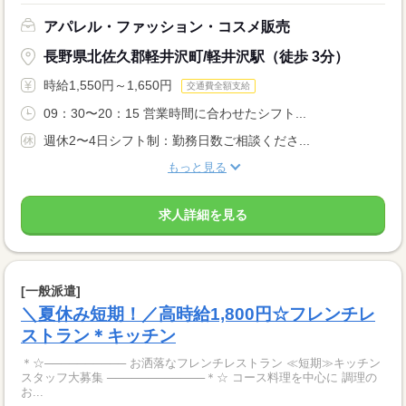
アパレル・ファッション・コスメ販売
長野県北佐久郡軽井沢町/軽井沢駅（徒歩 3分）
時給1,550円～1,650円
交通費全額支給
09：30〜20：15 営業時間に合わせたシフト...
週休2〜4日シフト制：勤務日数ご相談くださ...
もっと見る
求人詳細を見る
[一般派遣]
＼夏休み短期！／高時給1,800円☆フレンチレ
ストラン＊キッチン
＊☆────────── お洒落なフレンチレストラン ≪短期≫キッチン
スタッフ大募集 ────────────＊☆ コース料理を中心に 調理の
お...