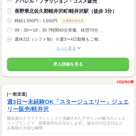
アパレル・ファッション・コスメ販売
長野県北佐久郡軽井沢町/軽井沢駅（徒歩 3分）
時給1,550円～1,650円
交通費全額支給
09：30〜19：30 7時間40分実働、休憩70分 ...
週休2日（シフト制）※週3〜4日勤務もご相...
もっと見る
求人詳細を見る
3日以内公開
[一般派遣]
週3日〜未経験OK「スタージュエリー」ジュエ
リー販売/軽井沢
横浜発のクラフトマンシップと洗練されたデザインが魅力のジュエ
リーブランドで、接客販売をお任せします。 誕生日や記念日など、
お客様の大切な瞬間...