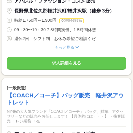
アパレル・ファッション・コスメ販売
長野県北佐久郡軽井沢町/軽井沢駅（徒歩 3分）
時給1,750円～1,900円
交通費全額支給
09：30〜19：30 7.5時間実働、1.5時間休憩...
週休2日 シフト制 お休み希望ご相談くだ...
もっと見る
求人詳細を見る
[一般派遣]
【COACH／コーチ】バッグ販売 軽井沢アウ
トレット
NY発の大人気ブランド「COACH／コーチ」 バッグ、財布、アクセ
サリーなどの販売をお任せします！ 【具体的には・・・】 ・接客販
売 ・レジ業務 ・在...