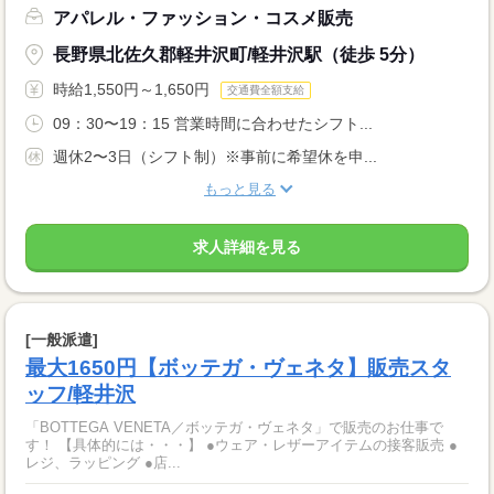
アパレル・ファッション・コスメ販売
長野県北佐久郡軽井沢町/軽井沢駅（徒歩 5分）
時給1,550円～1,650円
交通費全額支給
09：30〜19：15 営業時間に合わせたシフト...
週休2〜3日（シフト制）※事前に希望休を申...
もっと見る
求人詳細を見る
[一般派遣]
最大1650円【ボッテガ・ヴェネタ】販売スタ
ッフ/軽井沢
「BOTTEGA VENETA／ボッテガ・ヴェネタ」で販売のお仕事で
す！ 【具体的には・・・】 ●ウェア・レザーアイテムの接客販売 ●
レジ、ラッピング ●店...