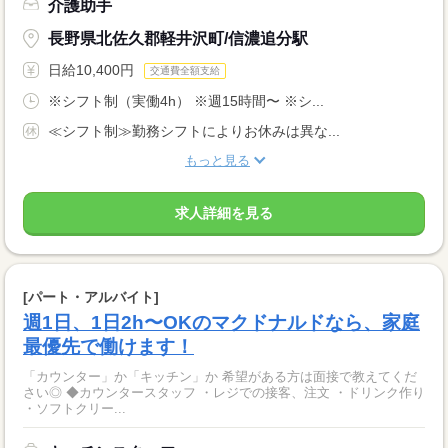
介護助手
長野県北佐久郡軽井沢町/信濃追分駅
日給10,400円
交通費全額支給
※シフト制（実働4h） ※週15時間〜 ※シ...
≪シフト制≫勤務シフトによりお休みは異な...
もっと見る
求人詳細を見る
[パート・アルバイト]
週1日、1日2h〜OKのマクドナルドなら、家庭
最優先で働けます！
「カウンター」か「キッチン」か 希望がある方は面接で教えてくだ
さい◎ ◆カウンタースタッフ ・レジでの接客、注文 ・ドリンク作り
・ソフトクリー...