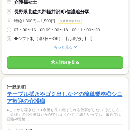
介護福祉士
長野県北佐久郡軽井沢町/信濃追分駅
時給1,300円～1,500円
交通費全額支給
07：00〜16：00 09：00〜18：00 11：00〜20...
◆シフト制（週3日〜OK） 【お昼だけ】【...
もっと見る
求人詳細を見る
[一般派遣]
テーブル拭きやゴミ出しなどの簡単業務◎シニ
ア歓迎の介護職
●しっかり稼ぎたい ●今後も長く続けられる仕事がしたい そんな方、
「介護」のお仕事はいかがでしょうか？ 介護といっても、最近では
経験や資格...