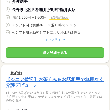
介護助手
長野県北佐久郡軽井沢町/中軽井沢駅
時給1,300円～1,500円
交通費全額支給
※シフト制（実働4h） ※週15時間〜 ※シ...
≪シフト制≫勤務シフトによりお休みは異な...
もっと見る
求人詳細を見る
[一般派遣]
【シニア歓迎】お茶くみ＆お話相手で無理なく
介護デビュー♪
●しっかり稼ぎたい ●今後も長く続けられる仕事がしたい そんな方、
「介護」のお仕事はいかがでしょうか？ 介護といっても、最近では
経験や資格...