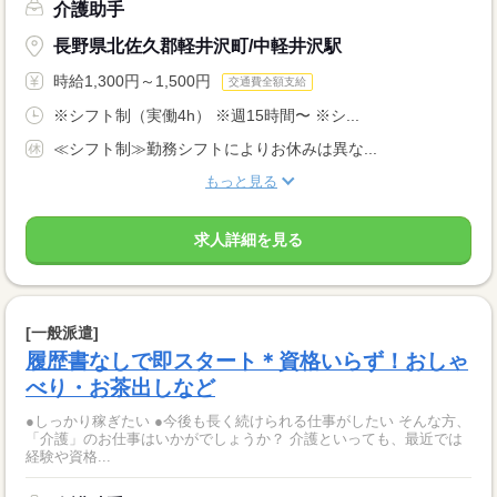
介護助手
長野県北佐久郡軽井沢町/中軽井沢駅
時給1,300円～1,500円
交通費全額支給
※シフト制（実働4h） ※週15時間〜 ※シ...
≪シフト制≫勤務シフトによりお休みは異な...
もっと見る
求人詳細を見る
[一般派遣]
履歴書なしで即スタート＊資格いらず！おしゃ
べり・お茶出しなど
●しっかり稼ぎたい ●今後も長く続けられる仕事がしたい そんな方、
「介護」のお仕事はいかがでしょうか？ 介護といっても、最近では
経験や資格...