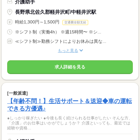
介護助手
長野県北佐久郡軽井沢町/中軽井沢駅
時給1,300円～1,500円
交通費全額支給
※シフト制（実働4h） ※週15時間〜 ※シ...
≪シフト制≫勤務シフトによりお休みは異な...
もっと見る
求人詳細を見る
[一般派遣]
【年齢不問！】生活サポート＆送迎◆車の運転
できる方優遇♪
●しっかり稼ぎたい ●今後も長く続けられる仕事がしたい そんな方、
「介護」のお仕事はいかがでしょうか？ 介護といっても、最近では
経験や資格...