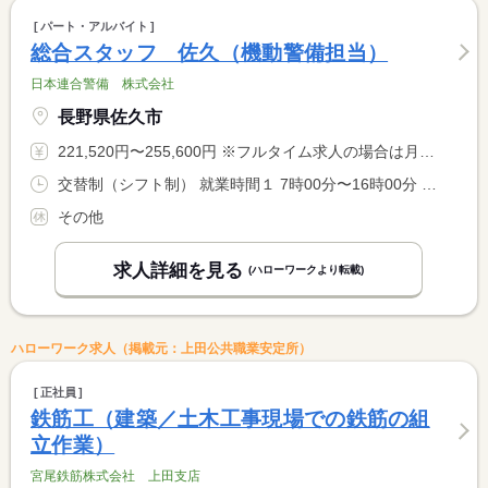
パート・アルバイト
総合スタッフ 佐久（機動警備担当）
日本連合警備 株式会社
長野県佐久市
221,520円〜255,600円 ※フルタイム求人の場合は月額（換算額）、パート求人の場合は時間額を表示しています。
交替制（シフト制） 就業時間１ 7時00分〜16時00分 就業時間２ 15時00分〜0時00分 就業時間３ 23時00分〜8時00分 就業時間に関する特記事項 （１）（２）（３）の三交替制勤務
その他
求人詳細を見る
(ハローワークより転載)
ハローワーク求人（掲載元：上田公共職業安定所）
正社員
鉄筋工（建築／土木工事現場での鉄筋の組
立作業）
宮尾鉄筋株式会社 上田支店