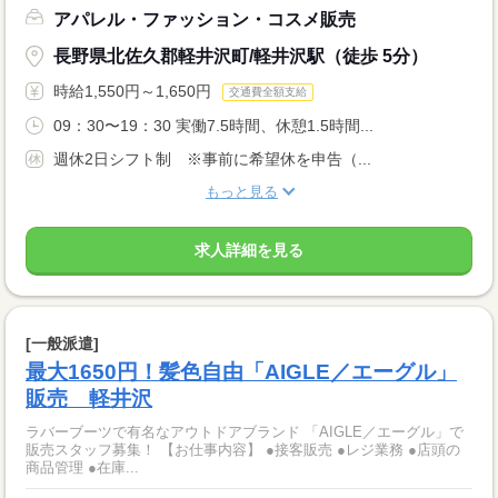
アパレル・ファッション・コスメ販売
長野県北佐久郡軽井沢町/軽井沢駅（徒歩 5分）
時給1,550円～1,650円
交通費全額支給
09：30〜19：30 実働7.5時間、休憩1.5時間...
週休2日シフト制 ※事前に希望休を申告（...
もっと見る
求人詳細を見る
[一般派遣]
最大1650円！髪色自由「AIGLE／エーグル」
販売 軽井沢
ラバーブーツで有名なアウトドアブランド 「AIGLE／エーグル」で
販売スタッフ募集！ 【お仕事内容】 ●接客販売 ●レジ業務 ●店頭の
商品管理 ●在庫...