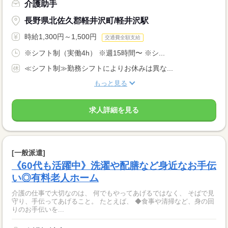
介護助手
長野県北佐久郡軽井沢町/軽井沢駅
時給1,300円～1,500円
交通費全額支給
※シフト制（実働4h） ※週15時間〜 ※シ...
≪シフト制≫勤務シフトによりお休みは異な...
もっと見る
求人詳細を見る
[一般派遣]
《60代も活躍中》洗濯や配膳など身近なお手伝
い◎有料老人ホーム
介護の仕事で大切なのは、 何でもやってあげるではなく、 そばで見
守り、手伝ってあげること。 たとえば、 ◆食事や清掃など、身の回
りのお手伝いを...