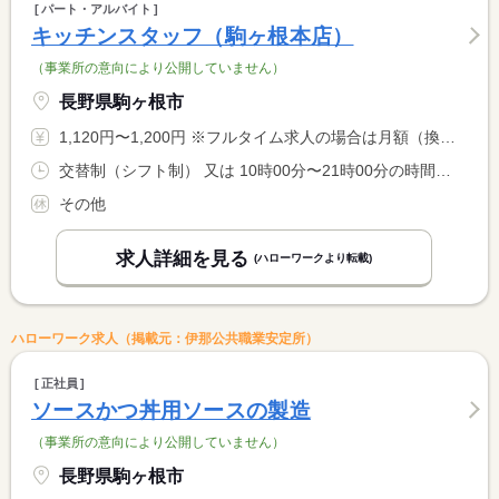
パート・アルバイト
キッチンスタッフ（駒ヶ根本店）
（事業所の意向により公開していません）
長野県駒ヶ根市
1,120円〜1,200円 ※フルタイム求人の場合は月額（換算額）、パート求人の場合は時間額を表示しています。
交替制（シフト制） 又は 10時00分〜21時00分の時間の間の5時間程度 就業時間に関する特記事項 週所定労働日数は本人希望相談に応じます。 <BR> 観光客の多い４月、８月など残業（月平均５時間）が発生する場合 <BR> があります（面接時に説明）。
その他
求人詳細を見る
(ハローワークより転載)
ハローワーク求人（掲載元：伊那公共職業安定所）
正社員
ソースかつ丼用ソースの製造
（事業所の意向により公開していません）
長野県駒ヶ根市