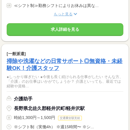
≪シフト制≫勤務シフトによりお休みは異な...
もっと見る
求人詳細を見る
[一般派遣]
掃除や洗濯などの日常サポート◎無資格・未経
験OK！介護スタッフ
●しっかり稼ぎたい ●今後も長く続けられる仕事がしたい そんな方、
「介護」のお仕事はいかがでしょうか？ 介護といっても、最近では
経験や資格...
介護助手
長野県北佐久郡軽井沢町/軽井沢駅
時給1,300円～1,500円
交通費全額支給
※シフト制（実働4h） ※週15時間〜 ※シ...