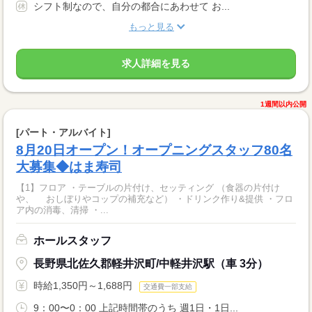
シフト制なので、自分の都合にあわせて お...
もっと見る
求人詳細を見る
1週間以内公開
[パート・アルバイト]
8月20日オープン！オープニングスタッフ80名
大募集◆はま寿司
【1】フロア ・テーブルの片付け、セッティング （食器の片付け
や、 おしぼりやコップの補充など） ・ドリンク作り&提供 ・フロ
ア内の消毒、清掃 ・...
ホールスタッフ
長野県北佐久郡軽井沢町/中軽井沢駅（車 3分）
時給1,350円～1,688円
交通費一部支給
9：00〜0：00 上記時間帯のうち 週1日・1日...