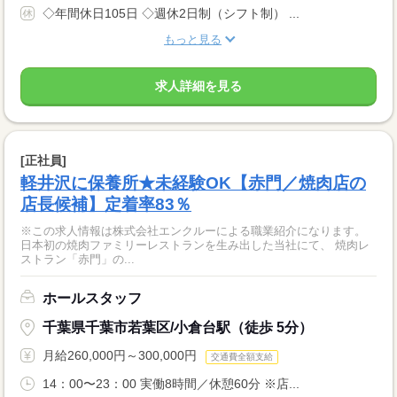
◇年間休日105日 ◇週休2日制（シフト制） ...
もっと見る
求人詳細を見る
[正社員]
軽井沢に保養所★未経験OK【赤門／焼肉店の
店長候補】定着率83％
※この求人情報は株式会社エンクルーによる職業紹介になります。
日本初の焼肉ファミリーレストランを生み出した当社にて、 焼肉レ
ストラン「赤門」の...
ホールスタッフ
千葉県千葉市若葉区/小倉台駅（徒歩 5分）
月給260,000円～300,000円
交通費全額支給
14：00〜23：00 実働8時間／休憩60分 ※店...