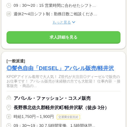
09：30〜20：15 営業時間に合わせたシフト...
週休2〜4日シフト制：勤務日数ご相談くださ...
もっと見る
求人詳細を見る
[一般派遣]
◎髪色自由「DIESEL」アパレル販売/軽井沢
KPOPアイドル着用で大人気！ Z世代が大注目◎ディーゼルで販売の
お仕事です！ アパレル販売が未経験の方でも大歓迎！ 仕事内容 ・接
客販売 ・商品の...
アパレル・ファッション・コスメ販売
長野県北佐久郡軽井沢町/軽井沢駅（徒歩 3分）
時給1,750円～1,900円
交通費全額支給
09：30〜19：30 7.5時間実働、1.5時間休憩...