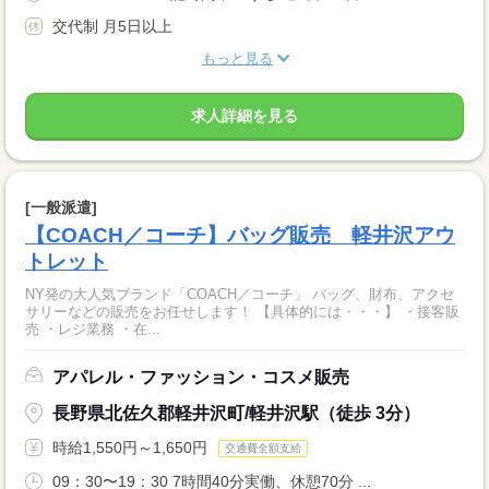
交代制 月5日以上
もっと見る
求人詳細を見る
[一般派遣]
【COACH／コーチ】バッグ販売 軽井沢アウ
トレット
NY発の大人気ブランド「COACH／コーチ」 バッグ、財布、アクセ
サリーなどの販売をお任せします！ 【具体的には・・・】 ・接客販
売 ・レジ業務 ・在...
アパレル・ファッション・コスメ販売
長野県北佐久郡軽井沢町/軽井沢駅（徒歩 3分）
時給1,550円～1,650円
交通費全額支給
09：30〜19：30 7時間40分実働、休憩70分 ...