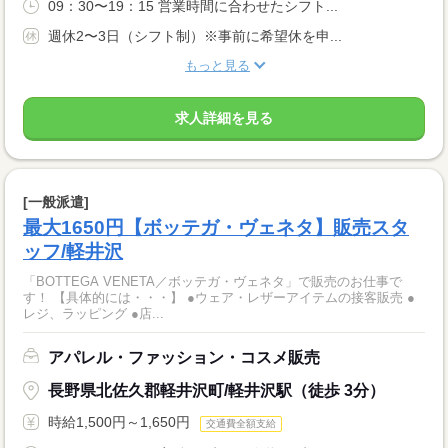
09：30〜19：15 営業時間に合わせたシフト...
週休2〜3日（シフト制）※事前に希望休を申...
もっと見る
求人詳細を見る
[一般派遣]
最大1650円【ボッテガ・ヴェネタ】販売スタ
ッフ/軽井沢
「BOTTEGA VENETA／ボッテガ・ヴェネタ」で販売のお仕事で
す！ 【具体的には・・・】 ●ウェア・レザーアイテムの接客販売 ●
レジ、ラッピング ●店...
アパレル・ファッション・コスメ販売
長野県北佐久郡軽井沢町/軽井沢駅（徒歩 3分）
時給1,500円～1,650円
交通費全額支給