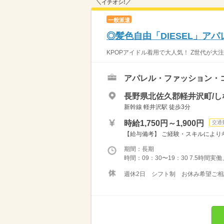
＼イチオシ!／
一般派遣
◎髪色自由「DIESEL」アパ
KPOPアイドル着用で大人気！ Z世代が大
アパレル・ファッション・
長野県北佐久郡軽井沢町/し
新幹線 軽井沢駅 徒歩3分
時給1,750円～1,900円
交通
【給与備考】 ご経験・スキルにより考
期間：長期
時間：09：30〜19：30 7.5時間
週休2日 シフト制 お休み希望ご