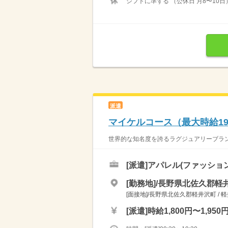
シフトに準ずる （公休日 月8〜10日
派遣
マイケルコース（最大時給1
世界的な知名度を誇るラグジュアリーブランド
[派遣]
アパレル(ファッショ
[勤務地]/長野県北佐久郡軽井
[面接地]/長野県北佐久郡軽井沢町 / 
[派遣]
時給1,800円〜1,950