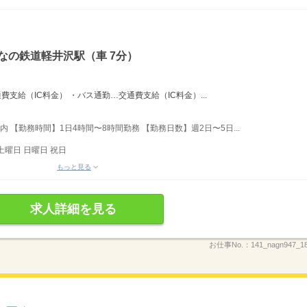
なの鉄道軽井沢駅（車 7分）
支給（IC料金） ・バス通勤…交通費支給（IC料金）...
内 【勤務時間】1日4時間〜8時間勤務 【勤務日数】週2日〜5日...
土曜日 日曜日 祝日
もっと見る
求人詳細を見る
お仕事No.：
141_nagn947_1