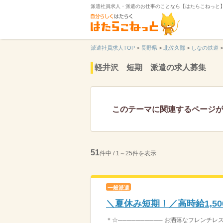
派遣社員求人・派遣のお仕事のことなら【はたらこねっと
派遣社員求人TOP
>
長野県
>
北佐久郡
>
しなの鉄道
>
軽井沢 短期 派遣の求人募集
このテーマに関連するページ
51
件中 / 1～25件を表示
一般派遣
＼夏休み短期！／高時給1,5
＊☆────────── お洒落なフレンチレス