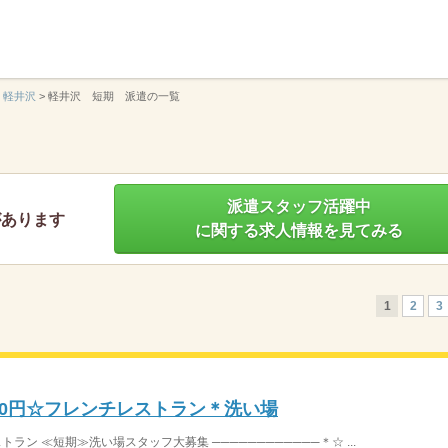
】
軽井沢
>
軽井沢 短期 派遣の一覧
派遣スタッフ活躍中
があります
に関する求人情報を見てみる
1
2
3
00円☆フレンチレストラン＊洗い場
トラン ≪短期≫洗い場スタッフ大募集 ────────────＊☆ ...