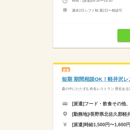
時間：[派遣]09:30〜19:30
週休2日シフト制 週2日〜相談可
派遣
短期 期間相談OK！軽井沢レ
森の中にたたずむ有名レストラン 歴史ある旧
[派遣]
フード・飲食その他、
[勤務地]/長野県北佐久郡軽井
[派遣]
時給1,500円〜1,600