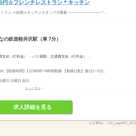
00円☆フレンチレストラン＊キッチン
トラン ≪短期≫キッチンスタッフ大募集 ────────────＊...
なの鉄道軽井沢駅（車 7分）
給（IC料金） ・バス通勤…交通費支給（IC料金） ...
内 【勤務時間】1日3時間〜8時間勤務 【勤務日数】週2日〜5日...
土曜日 日曜日 祝日
もっと見る
求人詳細を見る
お仕事No.：
141_nagn947_18-