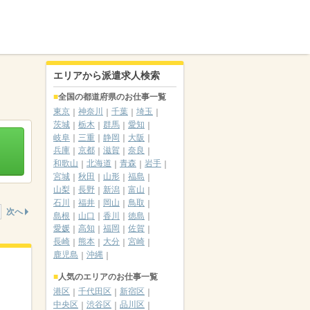
エリアから派遣求人検索
全国の都道府県のお仕事一覧
東京
神奈川
千葉
埼玉
茨城
栃木
群馬
愛知
岐阜
三重
静岡
大阪
兵庫
京都
滋賀
奈良
和歌山
北海道
青森
岩手
宮城
秋田
山形
福島
山梨
長野
新潟
富山
石川
福井
岡山
鳥取
次へ
島根
山口
香川
徳島
愛媛
高知
福岡
佐賀
長崎
熊本
大分
宮崎
鹿児島
沖縄
人気のエリアのお仕事一覧
港区
千代田区
新宿区
中央区
渋谷区
品川区