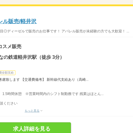
レル販売/軽井沢
注目◎ディーゼルで販売のお仕事です！ アパレル販売が未経験の方でも大歓迎！ ...
コスメ販売
なの鉄道軽井沢駅（徒歩 3分）
費全額支給
慮致します 【交通費備考】 新幹線代支給あり（高崎...
実働、1.5時間休憩 ※営業時間内のシフト制勤務です 残業はほとん...
相談ください
もっと見る
求人詳細を見る