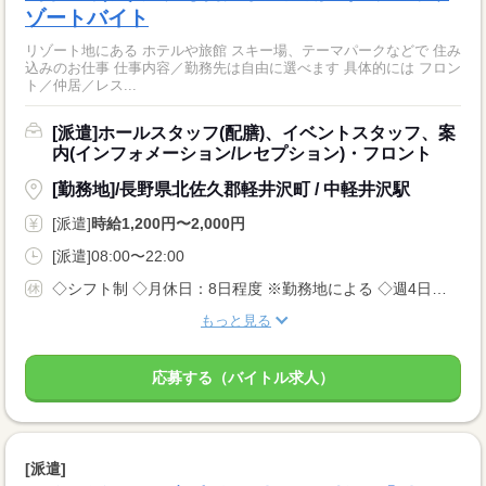
ゾートバイト
リゾート地にある ホテルや旅館 スキー場、テーマパークなどで 住み
込みのお仕事 仕事内容／勤務先は自由に選べます 具体的には フロン
ト／仲居／レス...
[派遣]ホールスタッフ(配膳)、イベントスタッフ、案
内(インフォメーション/レセプション)・フロント
[勤務地]/長野県北佐久郡軽井沢町 / 中軽井沢駅
[派遣]
時給1,200円〜2,000円
[派遣]08:00〜22:00
◇シフト制 ◇月休日：8日程度 ※勤務地による ◇週4日〜OK ◇有給休暇あり
もっと見る
応募する（バイトル求人）
[派遣]