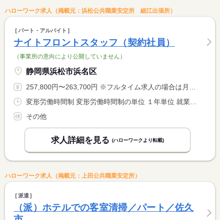
ハローワーク求人（掲載元：浜松公共職業安定所 細江出張所）
パート・アルバイト
ナイトフロントスタッフ（契約社員）
（事業所の意向により公開していません）
静岡県浜松市浜名区
257,800円〜263,700円 ※フルタイム求人の場合は月額（換算額）、パート求人の場合は時間額を表示しています。
変形労働時間制 変形労働時間制の単位 １年単位 就業時間１ 21時30分〜7時30分 就業時間に関する特記事項 就業時間はシフトによる <BR> 休憩時間は就業時間により異なる
その他
求人詳細を見る
(ハローワークより転載)
ハローワーク求人（掲載元：上田公共職業安定所）
派遣
（派）ホテルでの客室清掃／パート／佐久
市