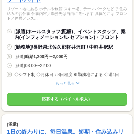
リゾート地にある ホテルや旅館 スキー場、テーマパークなどで 住み
込みのお仕事 仕事内容／勤務先は自由に選べます 具体的には フロン
ト／仲居／レス...
[派遣]ホールスタッフ(配膳)、イベントスタッフ、案
内(インフォメーション/レセプション)・フロント
[勤務地]/長野県北佐久郡軽井沢町 / 中軽井沢駅
[派遣]
時給1,200円〜2,000円
[派遣]08:00〜22:00
◇シフト制 ◇月休日：8日程度 ※勤務地による ◇週4日〜OK ◇有給休暇あり
もっと見る
応募する（バイトル求人）
[派遣]
1日の終わりに、毎日温泉。短期・住み込みリ