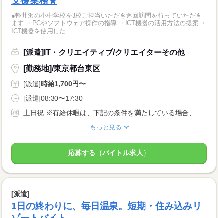
支援業務★
●軽井沢の小中学校を3校ご担当いただき巡回訪問を行っていただき
ます ・PCやソフトウェア操作の指導 ・ICT機器の活用方法の提案 ・
ICT機器を使用した...
[派遣]IT・クリエイティブ/クリエイターその他
[勤務地]/東京都台東区
[派遣]
時給1,700円〜
[派遣]08:30〜17:30
土日祝 ※有給休暇は、下記の条件を満たしている場合、付与されます。 ・6ヶ月間継続勤務していること ・上記期間中、全労働日の8割以上出勤していること
もっと見る
応募する（バイトル求人）
[派遣]
1日の終わりに、毎日温泉。短期・住み込みリ
ゾートバイト