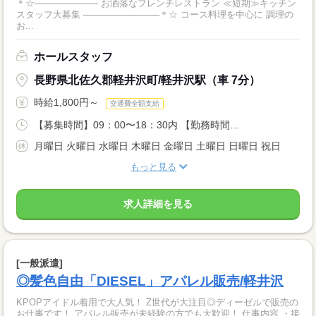
＊☆────────── お洒落なフレンチレストラン ≪短期≫キッチン
スタッフ大募集 ────────────＊☆ コース料理を中心に 調理の
お...
ホールスタッフ
長野県北佐久郡軽井沢町/軽井沢駅（車 7分）
時給1,800円～
交通費全額支給
【募集時間】09：00〜18：30内 【勤務時間...
月曜日 火曜日 水曜日 木曜日 金曜日 土曜日 日曜日 祝日
もっと見る
求人詳細を見る
[一般派遣]
◎髪色自由「DIESEL」アパレル販売/軽井沢
KPOPアイドル着用で大人気！ Z世代が大注目◎ディーゼルで販売の
お仕事です！ アパレル販売が未経験の方でも大歓迎！ 仕事内容 ・接