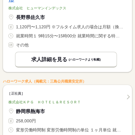
株式会社 ヒューマンインデックス
長野県佐久市
1,120円〜1,120円 ※フルタイム求人の場合は月額（換算額）、パート求人の場合は時間額を表示しています。
就業時間１ 9時15分〜15時00分 就業時間に関する特記事項 ◎軽井沢にて９：１５勤務開始に間に合うように、 <BR> 佐久市の企業の事務所に出勤となります！ <BR> ◎企業の事務所からは、相乗りにて現場に向かいます。
その他
求人詳細を見る
(ハローワークより転載)
ハローワーク求人（掲載元：三島公共職業安定所）
正社員
株式会社ＫＰＧ ＨＯＴＥＬ＆ＲＥＳＯＲＴ
静岡県熱海市
258,000円
変形労働時間制 変形労働時間制の単位 １ヶ月単位 就業時間１ 7時00分〜16時00分 就業時間２ 13時00分〜22時00分