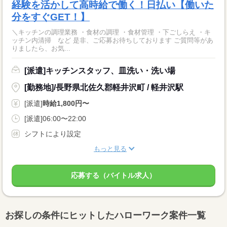
経験を活かして高時給で働く！日払い【働いた
分をすぐGET！】
＼キッチンの調理業務 ・食材の調理 ・食材管理 ・下ごしらえ ・キ
ッチン内清掃 など 是非、ご応募お待ちしております ご質問等があ
りましたら、お気...
[派遣]キッチンスタッフ、皿洗い・洗い場
[勤務地]/長野県北佐久郡軽井沢町 / 軽井沢駅
[派遣]
時給1,800円〜
[派遣]06:00〜22:00
シフトにより設定
もっと見る
応募する（バイトル求人）
お探しの条件にヒットしたハローワーク案件一覧