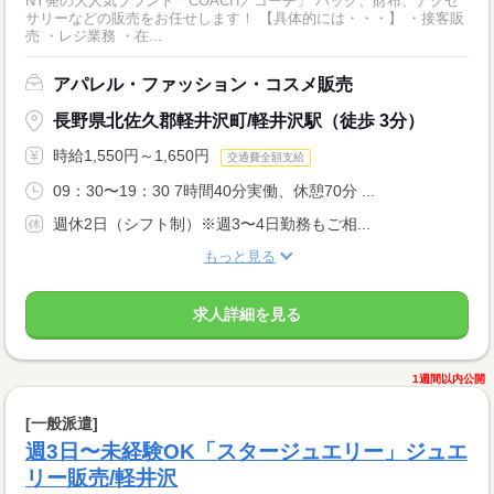
NY発の大人気ブランド「COACH／コーチ」 バッグ、財布、アクセ
サリーなどの販売をお任せします！ 【具体的には・・・】 ・接客販
売 ・レジ業務 ・在...
アパレル・ファッション・コスメ販売
長野県北佐久郡軽井沢町/軽井沢駅（徒歩 3分）
時給1,550円～1,650円
交通費全額支給
09：30〜19：30 7時間40分実働、休憩70分 ...
週休2日（シフト制）※週3〜4日勤務もご相...
もっと見る
求人詳細を見る
1週間以内公開
[一般派遣]
週3日〜未経験OK「スタージュエリー」ジュエ
リー販売/軽井沢