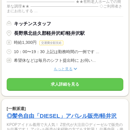
―――――――――――――――――― ★★有料老人ホームでの簡
単な調理★★ ―――――――――――――――――― ◇ご利用者さ
まにお出しする ...
キッチンスタッフ
長野県北佐久郡軽井沢町/軽井沢駅
時給1,300円
交通費全額支給
10：00〜19：30 上記は勤務時間の一例です ...
希望休などは毎月のシフト提出時に お伺い...
もっと見る
求人詳細を見る
[一般派遣]
◎髪色自由「DIESEL」アパレル販売/軽井沢
KPOPアイドル着用で大人気！ Z世代が大注目◎ディーゼルで販売の
お仕事です！ アパレル販売が未経験の方でも大歓迎！ 仕事内容 ・接