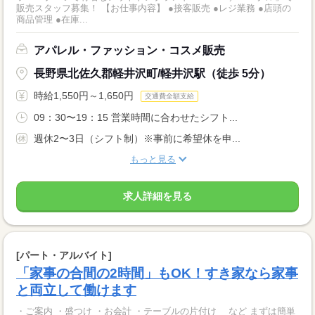
販売スタッフ募集！ 【お仕事内容】 ●接客販売 ●レジ業務 ●店頭の
商品管理 ●在庫...
アパレル・ファッション・コスメ販売
長野県北佐久郡軽井沢町/軽井沢駅（徒歩 5分）
時給1,550円～1,650円
交通費全額支給
09：30〜19：15 営業時間に合わせたシフト...
週休2〜3日（シフト制）※事前に希望休を申...
もっと見る
求人詳細を見る
[パート・アルバイト]
「家事の合間の2時間」もOK！すき家なら家事
と両立して働けます
・ご案内 ・盛つけ ・お会計 ・テーブルの片付け など まずは簡単