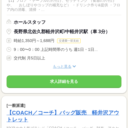
【1】フロア ・テーブルの片付け、セッティング （食器の片付け
や、 おしぼりやコップの補充など） ・ドリンク作り&提供 ・フロ
ア内の消毒、清掃 ・...
ホールスタッフ
長野県北佐久郡軽井沢町/中軽井沢駅（車 3分）
時給1,350円～1,688円
交通費一部支給
9：00〜0：00 上記時間帯のうち 週1日・1日...
交代制 月5日以上
もっと見る
求人詳細を見る
[一般派遣]
【COACH／コーチ】バッグ販売 軽井沢アウ
トレット