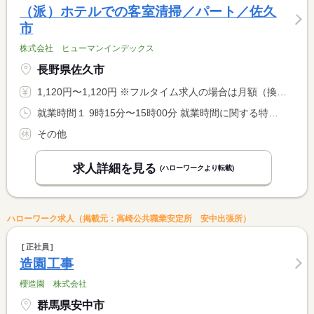
（派）ホテルでの客室清掃／パート／佐久
市
株式会社 ヒューマンインデックス
長野県佐久市
1,120円〜1,120円 ※フルタイム求人の場合は月額（換算額）、パート求人の場合は時間額を表示しています。
就業時間１ 9時15分〜15時00分 就業時間に関する特記事項 ◎軽井沢にて９：１５勤務開始に間に合うように、 <BR> 佐久市の企業の事務所に出勤となります！ <BR> ◎企業の事務所からは、相乗りにて現場に向かいます。
その他
求人詳細を見る
(ハローワークより転載)
ハローワーク求人（掲載元：高崎公共職業安定所 安中出張所）
正社員
造園工事
櫻造園 株式会社
群馬県安中市