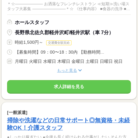
＊☆────────── お洒落なフレンチレストラン ≪短期≫洗い場ス
タッフ大募集 ────────────＊☆ 《仕事内容》 ■食器の洗浄 ■...
ホールスタッフ
長野県北佐久郡軽井沢町/軽井沢駅（車 7分）
時給1,500円～
交通費全額支給
【募集時間】09：00〜18：30内 【勤務時間...
月曜日 火曜日 水曜日 木曜日 金曜日 土曜日 日曜日 祝日
もっと見る
求人詳細を見る
[一般派遣]
掃除や洗濯などの日常サポート◎無資格・未経
験OK！介護スタッフ
●しっかり稼ぎたい ●今後も長く続けられる仕事がしたい そんな方、