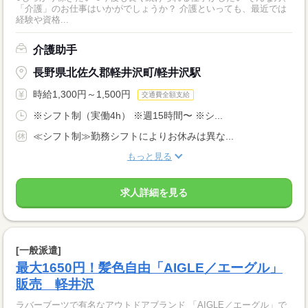
「介護」のお仕事はいかがでしょうか？ 介護といっても、最近では
経験や資格...
介護助手
長野県北佐久郡軽井沢町/軽井沢駅
時給1,300円～1,500円
交通費全額支給
※シフト制（実働4h） ※週15時間〜 ※シ...
≪シフト制≫勤務シフトによりお休みは異な...
もっと見る
求人詳細を見る
[一般派遣]
最大1650円！髪色自由「AIGLE／エーグル」
販売 軽井沢
ラバーブーツで有名なアウトドアブランド 「AIGLE／エーグル」で