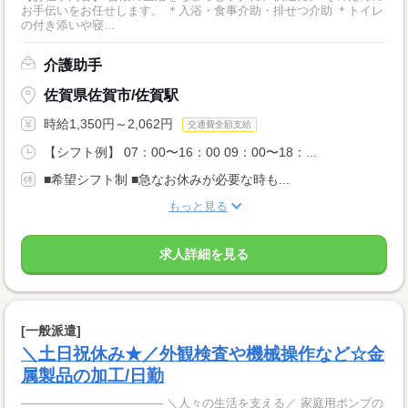
お手伝いをお任せします。 ＊入浴・食事介助・排せつ介助 ＊トイレ
の付き添いや寝...
介護助手
佐賀県佐賀市/佐賀駅
時給1,350円～2,062円
交通費全額支給
【シフト例】 07：00〜16：00 09：00〜18：...
■希望シフト制 ■急なお休みが必要な時も...
もっと見る
求人詳細を見る
[一般派遣]
＼土日祝休み★／外観検査や機械操作など☆金
属製品の加工/日勤
―――――――――――― ＼人々の生活を支える／ 家庭用ポンプの