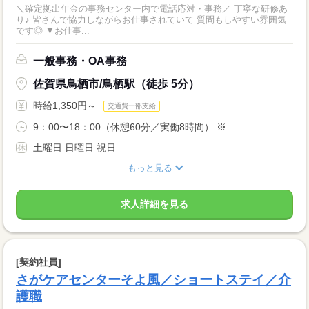
＼確定拠出年金の事務センター内で電話応対・事務／ 丁寧な研修あ
り♪ 皆さんで協力しながらお仕事されていて 質問もしやすい雰囲気
です◎ ▼お仕事...
一般事務・OA事務
佐賀県鳥栖市/鳥栖駅（徒歩 5分）
時給1,350円～
交通費一部支給
9：00〜18：00（休憩60分／実働8時間） ※...
土曜日 日曜日 祝日
もっと見る
求人詳細を見る
[契約社員]
さがケアセンターそよ風／ショートステイ／介
護職