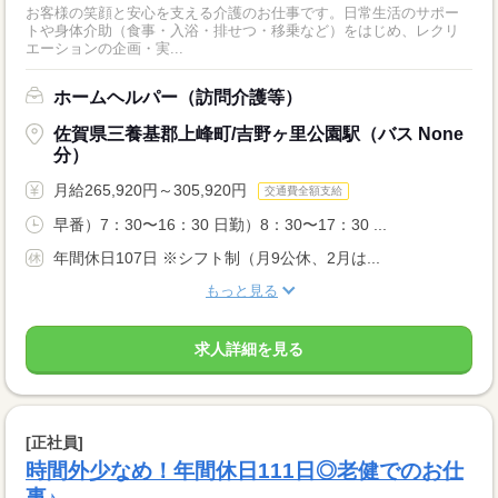
お客様の笑顔と安心を支える介護のお仕事です。日常生活のサポー
トや身体介助（食事・入浴・排せつ・移乗など）をはじめ、レクリ
エーションの企画・実...
ホームヘルパー（訪問介護等）
佐賀県三養基郡上峰町/吉野ヶ里公園駅（バス None
分）
月給265,920円～305,920円
交通費全額支給
早番）7：30〜16：30 日勤）8：30〜17：30 ...
年間休日107日 ※シフト制（月9公休、2月は...
もっと見る
求人詳細を見る
[正社員]
時間外少なめ！年間休日111日◎老健でのお仕
事♪