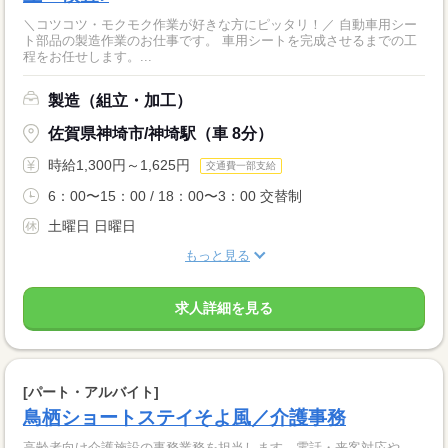
＼コツコツ・モクモク作業が好きな方にピッタリ！／ 自動車用シー
ト部品の製造作業のお仕事です。 車用シートを完成させるまでの工
程をお任せします。...
製造（組立・加工）
佐賀県神埼市/神埼駅（車 8分）
時給1,300円～1,625円
交通費一部支給
6：00〜15：00 / 18：00〜3：00 交替制
土曜日 日曜日
もっと見る
求人詳細を見る
[パート・アルバイト]
鳥栖ショートステイそよ風／介護事務
高齢者向け介護施設の事務業務を担当します。電話・来客対応や、