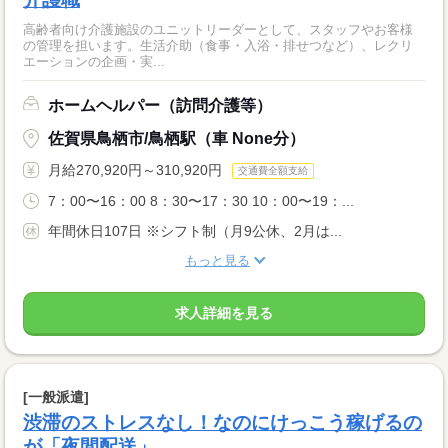
高齢者向け介護施設のユニットリーダーとして、スタッフやお客様
の管理を担います。生活介助（食事・入浴・排せつなど）、レクリ
エーションの企画・実...
ホームヘルパー（訪問介護等）
佐賀県鳥栖市/鳥栖駅（車 None分）
月給270,920円～310,920円
交通費全額支給
7：00〜16：00 8：30〜17：30 10：00〜19：...
年間休日107日 ※シフト制（月9公休、2月は...
もっと見る
求人詳細を見る
[一般派遣]
渋滞のストレスなし！なのにけっこう稼げるの
が「夜間配送」