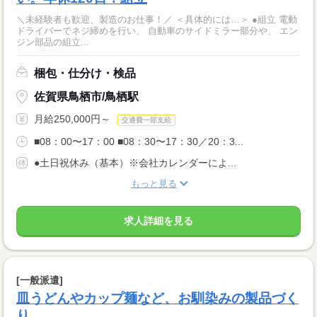
＼未経験者も歓迎、製造のお仕事！／ ＜具体的には…＞ ●組立 電動
ドライバーでネジ締めを行い、 自動車のサイドミラー部分や、 エン
ジン部品の組立...
梱包・仕分け・検品
佐賀県鳥栖市/鳥栖駅
月給250,000円～
交通費一部支給
■08：00〜17：00 ■08：30〜17：30／20：3...
●土日祝休み（基本）※会社カレンダーによ...
もっと見る
求人詳細を見る
[一般派遣]
皿うどんやカップ麺など、お馴染みの製品づく
り