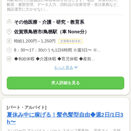
帳票・書類管理、データ入力、消耗品の在庫管理・発注業務など、
施設運営に欠かせない...
その他医療・介護・研究・教育系
佐賀県鳥栖市/鳥栖駅（車 None分）
時給1,200円～1,250円
交通費全額支給
8：30〜17：30のうち1日6時間 ※週3日〜 ※...
◆有給休暇 ◆介護休暇 ◆育児休暇 ◆産前...
もっと見る
求人詳細を見る
[パート・アルバイト]
夏休み中に稼げる！髪色髪型自由◆週2日/1日3
h〜
スシローの アルバイト・パート スタッフ募集中。 学生さん、主婦