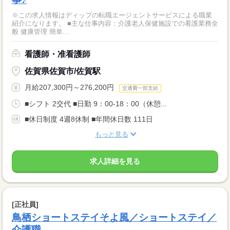
※この求人情報はディップの転職エージェントサービスによる職業
紹介になります。 ■主な仕事内容：介護老人保健施設での看護業務全
般 健康管理 簡単...
看護師・准看護師
佐賀県佐賀市/佐賀駅
月給207,300円～276,200円
交通費一部支給
■シフト 2交代 ■日勤 9：00-18：00（休憩...
■休日制度 4週8休制 ■年間休日数 111日
もっと見る
求人詳細を見る
[正社員]
鳥栖ショートステイそよ風／ショートステイ／
介護職