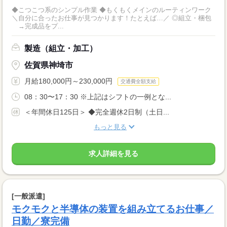
◆こつこつ系のシンプル作業 ◆もくもくメインのルーティンワーク
＼自分に合ったお仕事が見つかります！たとえば…／ ◎組立・梱包
→完成品をプ...
製造（組立・加工）
佐賀県神埼市
月給180,000円～230,000円
交通費全額支給
08：30〜17：30 ※上記はシフトの一例とな...
＜年間休日125日＞ ◆完全週休2日制（土日...
もっと見る
求人詳細を見る
[一般派遣]
モクモクと半導体の装置を組み立てるお仕事／
日勤／寮完備