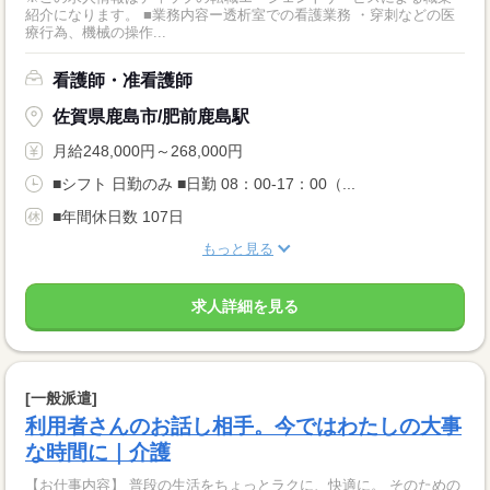
紹介になります。 ■業務内容ー透析室での看護業務 ・穿刺などの医
療行為、機械の操作...
看護師・准看護師
佐賀県鹿島市/肥前鹿島駅
月給248,000円～268,000円
■シフト 日勤のみ ■日勤 08：00-17：00（...
■年間休日数 107日
もっと見る
求人詳細を見る
[一般派遣]
利用者さんのお話し相手。今ではわたしの大事
な時間に｜介護
【お仕事内容】 普段の生活をちょっとラクに、快適に。 そのための