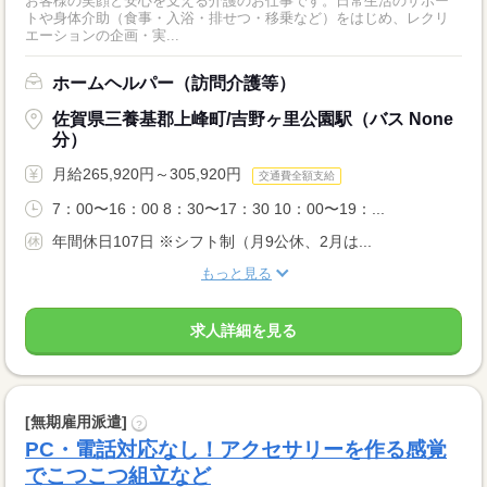
お客様の笑顔と安心を支える介護のお仕事です。日常生活のサポー
トや身体介助（食事・入浴・排せつ・移乗など）をはじめ、レクリ
エーションの企画・実...
ホームヘルパー（訪問介護等）
佐賀県三養基郡上峰町/吉野ヶ里公園駅（バス None
分）
月給265,920円～305,920円
交通費全額支給
7：00〜16：00 8：30〜17：30 10：00〜19：...
年間休日107日 ※シフト制（月9公休、2月は...
もっと見る
求人詳細を見る
[無期雇用派遣]
?
PC・電話対応なし！アクセサリーを作る感覚
でこつこつ組立など