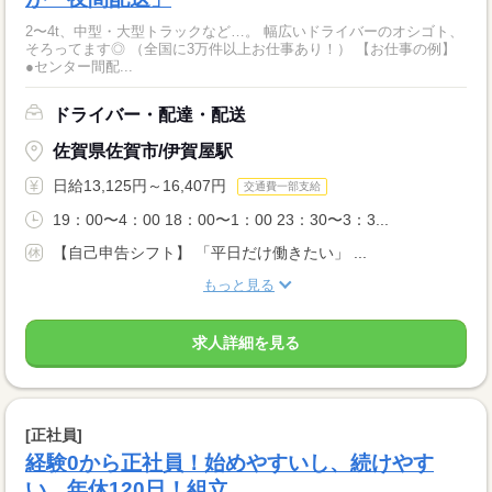
2〜4t、中型・大型トラックなど…。 幅広いドライバーのオシゴト、
そろってます◎ （全国に3万件以上お仕事あり！） 【お仕事の例】
●センター間配...
ドライバー・配達・配送
佐賀県佐賀市/伊賀屋駅
日給13,125円～16,407円
交通費一部支給
19：00〜4：00 18：00〜1：00 23：30〜3：3...
【自己申告シフト】 「平日だけ働きたい」 ...
もっと見る
求人詳細を見る
[正社員]
経験0から正社員！始めやすいし、続けやす
い。年休120日！組立