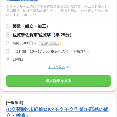
クリーンルーム内にて半導体製造装置の組立作業、手工具を使用し
ての組立、配線や部品の取り付け、図面を基にした作業などをお願
いします。 車・バイ...
製造（組立・加工）
佐賀県佐賀市/佐賀駅（車 25分）
時給1,400円～
交通費全額支給
【1】08：10〜17：00 ※表記のうち実働7時...
日曜日
もっと見る
求人詳細を見る
[一般派遣]
≪交替制×未経験OK×モクモク作業≫部品の組
立・検査♪