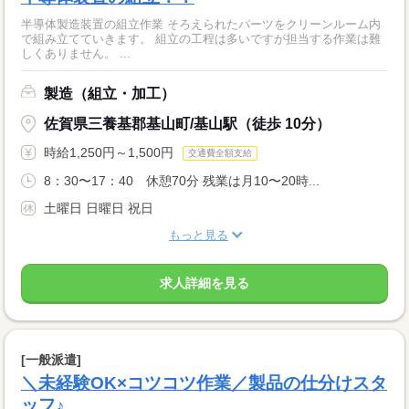
半導体製造装置の組立作業 そろえられたパーツをクリーンルーム内
で組み立てていきます。 組立の工程は多いですが担当する作業は難
しくありません。 ...
製造（組立・加工）
佐賀県三養基郡基山町/基山駅（徒歩 10分）
時給1,250円～1,500円
交通費全額支給
8：30〜17：40 休憩70分 残業は月10〜20時...
土曜日 日曜日 祝日
もっと見る
求人詳細を見る
[一般派遣]
＼未経験OK×コツコツ作業／製品の仕分けスタ
ッフ♪