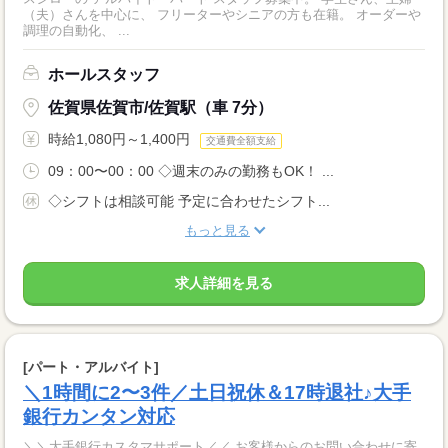
（夫）さんを中心に、 フリーターやシニアの方も在籍。 オーダーや
調理の自動化、 ...
ホールスタッフ
佐賀県佐賀市/佐賀駅（車 7分）
時給1,080円～1,400円
交通費全額支給
09：00〜00：00 ◇週末のみの勤務もOK！ ...
◇シフトは相談可能 予定に合わせたシフト...
もっと見る
求人詳細を見る
[パート・アルバイト]
＼1時間に2〜3件／土日祝休＆17時退社♪大手
銀行カンタン対応
＼＼大手銀行カスタマサポート／／ お客様からのお問い合わせに寄