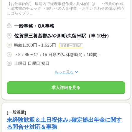
【お仕事内容】 病院内で経理事務作業♪ 具体的には… ・伝票の作成
・請求書のチェック ・銀行への入金作業 ・お問い合わせの電話対応
しばらくブラ...
一般事務・OA事務
佐賀県三養基郡みやき町/久留米駅（車 10分）
時給1,300円～1,625円
交通費一部支給
・8：45〜17：15 日勤のみ 休憩時間：1時間...
土曜日 日曜日 祝日
もっと見る
求人詳細を見る
[一般派遣]
未経験歓迎＆土日祝休み♪確定拠出年金に関す
る問合せ対応＆事務