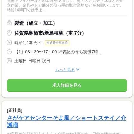
電動ドライバーなどの工具を使用して、壁・天井部分・床などの組
立作業、金具やドア部分の取っ手の取付業務などをお願いします。
時給1400円で効率よ...
製造（組立・加工）
佐賀県鳥栖市/新鳥栖駅（車 7分）
時給1,400円～
交通費全額支給
【1】08：30〜17：00 ※表記のうち実働7時...
土曜日 日曜日 祝日
もっと見る
求人詳細を見る
[正社員]
さがケアセンターそよ風／ショートステイ／介
護職