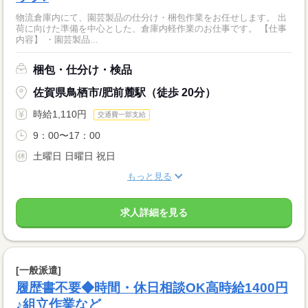
物流倉庫内にて、園芸製品の仕分け・梱包作業をお任せします。 出
荷に向けた準備を中心とした、倉庫内軽作業のお仕事です。 【仕事
内容】 ・園芸製品...
梱包・仕分け・検品
佐賀県鳥栖市/肥前麓駅（徒歩 20分）
時給1,110円
交通費一部支給
9：00〜17：00
土曜日 日曜日 祝日
もっと見る
求人詳細を見る
[一般派遣]
履歴書不要◆時間・休日相談OK高時給1400円
♪組立作業など