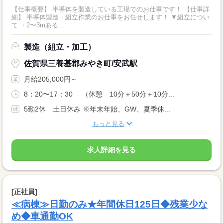
【仕事概要】 半導体を製造している工場でのお仕事です！ 【仕事詳
細】 半導体製造・組立作業のお仕事をお任せします！ ▼組立につい
て ・2〜3mある...
製造（組立・加工）
佐賀県三養基郡みやき町/安武駅
月給205,000円～
8：20〜17：30 （休憩 10分＋50分＋10分...
5勤2休 土日休み ※年末年始、GW、夏季休...
もっと見る
求人詳細を見る
[正社員]
≪病棟≫日勤のみ★年間休日125日◆残業少な
め◆車通勤OK