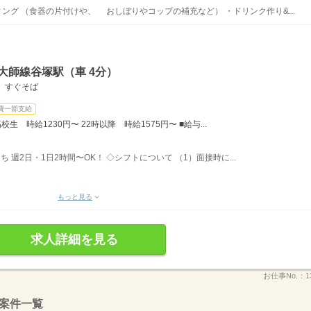
ング （食器の片付けや、 おしぼりやコップの補充など） ・ドリンク作り&...
大師線谷塚駅（車 4分）
 すぐそば
費一部支給
生 時給1230円〜 22時以降 時給1575円〜 ■給与...
ち 週2日・1日2時間〜OK！ ◇シフトについて （1）面接時に...
もっと見る
求人詳細を見る
お仕事No.：
1
案件一覧