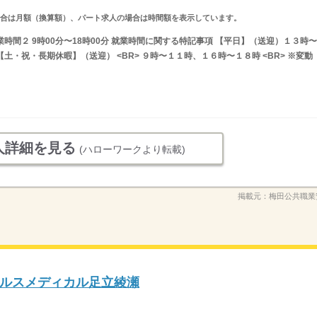
求人の場合は月額（換算額）、パート求人の場合は時間額を表示しています。
 就業時間２ 9時00分〜18時00分 就業時間に関する特記事項 【平日】（送迎）１３時〜
【土・祝・長期休暇】（送迎） <BR> ９時〜１１時、１６時〜１８時 <BR> ※変動
人詳細を見る
(ハローワークより転載)
掲載元：
梅田公共職業
ルスメディカル足立綾瀬