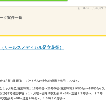
お仕事No.：
八潮(足立)2
ーク案件一覧
（リールスメディカル足立花畑）
求人の場合は月額（換算額）、パート求人の場合は時間額を表示しています。
ヶ月単位 就業時間１ 11時00分〜20時00分 就業時間２ 9時00分〜18時00分 又
間に関する特記事項 （１）月曜〜金曜 ※変動あり <BR> 送迎１３時頃〜、１７時
 ※変動あり <BR> 送迎９時頃〜、１６時３０分頃〜