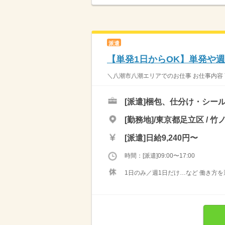
派遣
【単発1日からOK】単発や週
＼八潮市八潮エリアでのお仕事 お仕事内容 
[派遣]
梱包、仕分け・シール
[勤務地]/東京都足立区 / 竹
[派遣]
日給9,240円〜
時間：[派遣]09:00〜17:00
1日のみ／週1日だけ…など 働き方