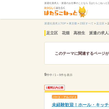
派遣社員求人・派遣のお仕事のことなら【はたらこねっと
派遣社員求人TOP
>
東京都
>
23区すべて
>
足立区
>
足立区 花畑 高校生 派遣の求人
このテーマに関連するページ
9
件中 / 1～9件を表示
1週間以内公開
パート・アルバイト
未経験歓迎！ホール・キッチ