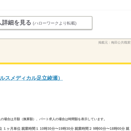
人詳細を見る
(ハローワークより転載)
掲載元：
梅田公共職業
ルスメディカル足立綾瀬）
ルタイム求人の場合は月額（換算額）、パート求人の場合は時間額を表示しています。
ヶ月単位 就業時間１ 10時30分〜19時30分 就業時間２ 9時00分〜18時00分 就