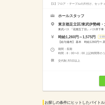
【1】フロア ・テーブルの片付け、セッティ
ホールスタッフ
東京都足立区/東武伊勢崎・
東武バス 『花畑五丁目』バス停下車
時給1,260円～1,575円
交通
【給与備考】 基本 時給1260円〜 高校
期間：長期
時間：8：00〜0：00 上記時間帯のう
交代制 月5日以上
お探しの条件にヒットしたバイトル