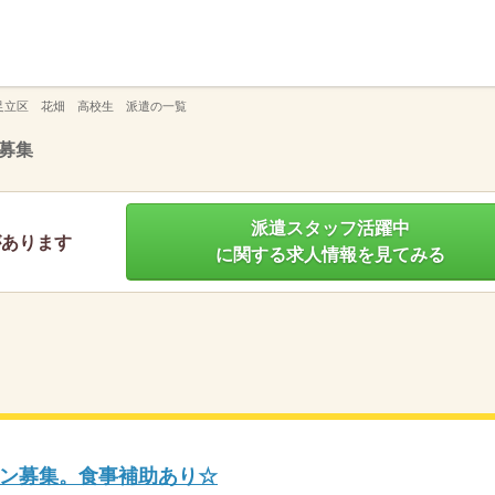
】
足立区 花畑 高校生 派遣の一覧
募集
派遣スタッフ活躍中
があります
に関する求人情報を見てみる
ン募集。食事補助あり☆