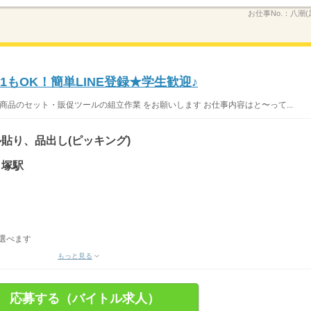
お仕事No.：
八潮(
1もOK！簡単LINE登録★学生歓迎♪
商品のセット・販促ツールの組立作業 をお願いします お仕事内容はと〜って...
貼り、品出し(ピッキング)
ノ塚駅
を選べます
もっと見る
応募する（バイトル求人）