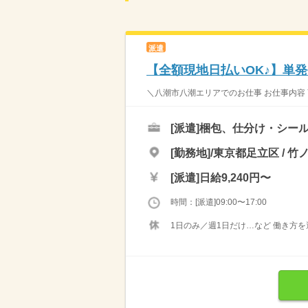
派遣
【全額現地日払いOK♪】単発
＼八潮市八潮エリアでのお仕事 お仕事内容 
[派遣]
梱包、仕分け・シール
[勤務地]/東京都足立区 / 竹
[派遣]
日給9,240円〜
時間：[派遣]09:00〜17:00
1日のみ／週1日だけ…など 働き方