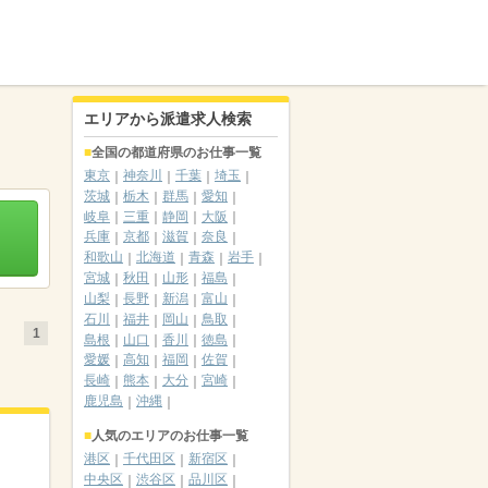
エリアから派遣求人検索
全国の都道府県のお仕事一覧
東京
神奈川
千葉
埼玉
茨城
栃木
群馬
愛知
岐阜
三重
静岡
大阪
兵庫
京都
滋賀
奈良
和歌山
北海道
青森
岩手
宮城
秋田
山形
福島
山梨
長野
新潟
富山
石川
福井
岡山
鳥取
1
島根
山口
香川
徳島
愛媛
高知
福岡
佐賀
長崎
熊本
大分
宮崎
鹿児島
沖縄
人気のエリアのお仕事一覧
港区
千代田区
新宿区
中央区
渋谷区
品川区