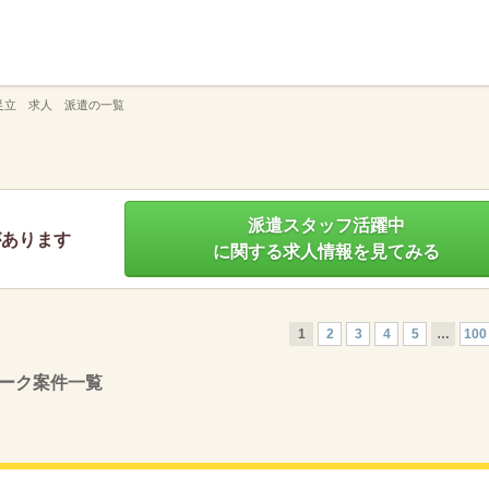
】
足立 求人 派遣の一覧
派遣スタッフ活躍中
があります
に関する求人情報を見てみる
1
2
3
4
5
…
100
ーク案件一覧