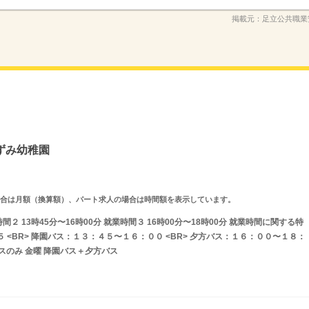
掲載元：
足立公共職業
ずみ幼稚園
求人の場合は月額（換算額）、パート求人の場合は時間額を表示しています。
時間２ 13時45分〜16時00分 就業時間３ 16時00分〜18時00分 就業時間に関する特
 <BR> 降園バス：１３：４５〜１６：００ <BR> 夕方バス：１６：００〜１８：
バスのみ 金曜 降園バス＋夕方バス