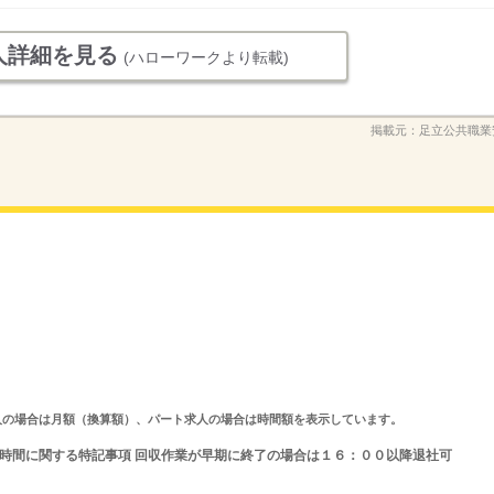
人詳細を見る
(ハローワークより転載)
掲載元：
足立公共職業
ルタイム求人の場合は月額（換算額）、パート求人の場合は時間額を表示しています。
 就業時間に関する特記事項 回収作業が早期に終了の場合は１６：００以降退社可