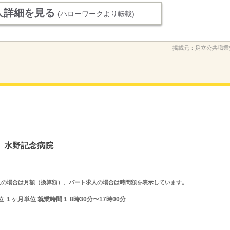
人詳細を見る
(ハローワークより転載)
掲載元：
足立公共職業
 水野記念病院
ルタイム求人の場合は月額（換算額）、パート求人の場合は時間額を表示しています。
１ヶ月単位 就業時間１ 8時30分〜17時00分