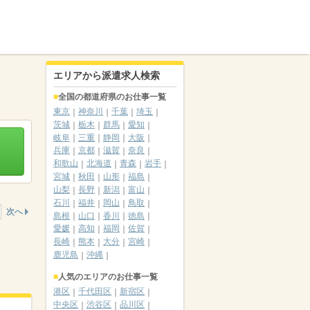
エリアから派遣求人検索
全国の都道府県のお仕事一覧
東京
神奈川
千葉
埼玉
茨城
栃木
群馬
愛知
岐阜
三重
静岡
大阪
兵庫
京都
滋賀
奈良
和歌山
北海道
青森
岩手
宮城
秋田
山形
福島
山梨
長野
新潟
富山
石川
福井
岡山
鳥取
次へ
島根
山口
香川
徳島
愛媛
高知
福岡
佐賀
長崎
熊本
大分
宮崎
鹿児島
沖縄
人気のエリアのお仕事一覧
港区
千代田区
新宿区
中央区
渋谷区
品川区