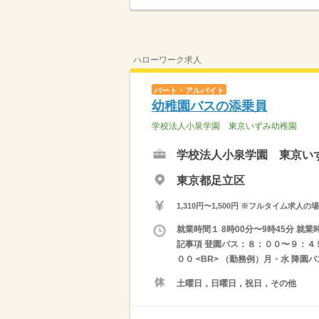
ハローワーク求人
パート・アルバイト
幼稚園バスの添乗員
学校法人小泉学園 東京いずみ幼稚園
学校法人小泉学園 東京い
東京都足立区
1,310円〜1,500円 ※フルタイム
就業時間１ 8時00分〜9時45分 就業
記事項 登園バス：８：００〜９：４５
００ <BR> （勤務例）月・水 降園
土曜日，日曜日，祝日，その他