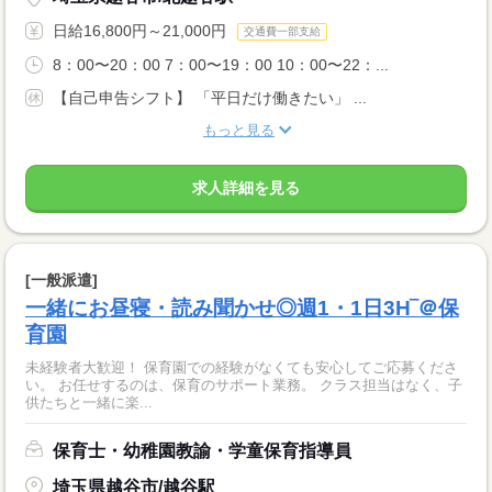
日給16,800円～21,000円
交通費一部支給
8：00〜20：00 7：00〜19：00 10：00〜22：...
【自己申告シフト】 「平日だけ働きたい」 ...
もっと見る
求人詳細を見る
[一般派遣]
一緒にお昼寝・読み聞かせ◎週1・1日3H‾＠保
育園
未経験者大歓迎！ 保育園での経験がなくても安心してご応募くださ
い。 お任せするのは、保育のサポート業務。 クラス担当はなく、子
供たちと一緒に楽...
保育士・幼稚園教諭・学童保育指導員
埼玉県越谷市/越谷駅