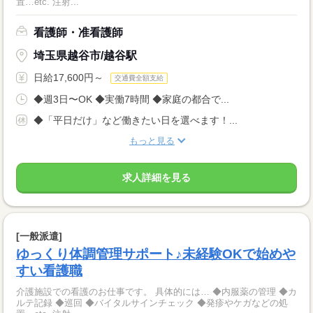
置…etc. 注射...
看護師・准看護師
埼玉県越谷市/越谷駅
日給17,600円～
交通費全額支給
◆週3日〜OK ◆実働7時間 ◆家庭の都合で...
◆「平日だけ」など働きたい日を選べます！...
もっと見る
求人詳細を見る
[一般派遣]
ゆっくり体調管理サポート♪未経験OKで始めや
すい看護職
介護施設での看護のお仕事です。 具体的には… ◆内服薬の管理 ◆カ
ルテ記録 ◆巡回 ◆バイタルサインチェック ◆発疹やケガなどの処