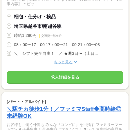
事内容】 ＊ピッ...
梱包・仕分け・検品
埼玉県越谷市/南越谷駅
時給1,280円
交通費一部支給
08：00〜17：00 17：00〜21：00 21：00〜06...
＼ シフト完全自由！ ／ ★週3日〜（土日...
もっと見る
求人詳細を見る
[パート・アルバイト]
＼駅チカ徒歩1分！／ファミマStaff◆高時給◎
未経験OK
お客様も、働く仲間も みんな『コンビに』を目指す ファミリーマー
トでSTAFF募集中！ 仕事内容は大きく4つ！ ▼レジ お客様の商品を