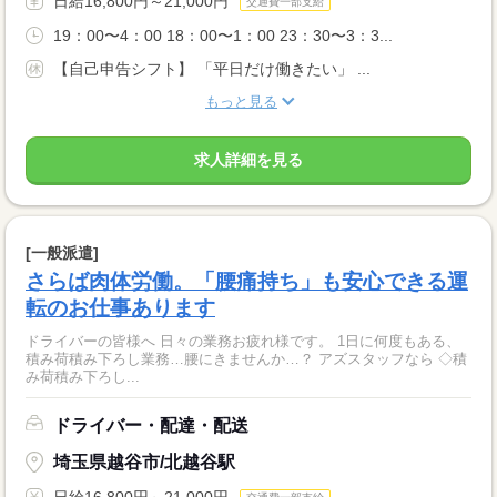
日給16,800円～21,000円
交通費一部支給
19：00〜4：00 18：00〜1：00 23：30〜3：3...
【自己申告シフト】 「平日だけ働きたい」 ...
もっと見る
求人詳細を見る
[一般派遣]
さらば肉体労働。「腰痛持ち」も安心できる運
転のお仕事あります
ドライバーの皆様へ 日々の業務お疲れ様です。 1日に何度もある、
積み荷積み下ろし業務…腰にきませんか…？ アズスタッフなら ◇積
み荷積み下ろし...
ドライバー・配達・配送
埼玉県越谷市/北越谷駅
日給16,800円～21,000円