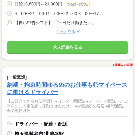
日給16,800円～21,000円
交通費一部支給
9：00〜21：00 11：00〜22：00 6：00〜17：...
【自己申告シフト】 「平日だけ働きたい」 ...
もっと見る
求人詳細を見る
1週間以内公開
[一般派遣]
納期・拘束時間ゆるめのお仕事も◎マイペース
に働けるドライバー
【ご紹介できるお仕事例】 ●センター間配送 ●スーパーの配送（かご
車をおして定位置に移動させるだけ） ●介護施設の送迎 ●郵便配送
全て運転以外...
ドライバー・配達・配送
埼玉県越谷市/北越谷駅