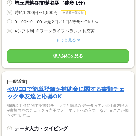
埼玉県越谷市/越谷駅（徒歩 1分）
時給1,200円～1,500円
交通費一部支給
0：00〜0：00 ≪週2日／1日3時間〜OK！≫ ...
●シフト制 ※ワークライフバランスも充実...
もっと見る
求人詳細を見る
[一般派遣]
≪WEBで簡単登録≫補助金に関する書類チェ
ック◆友達と応募OK
補助金申請に関する書類チェックと簡単なデータ入力♪ ≪仕事内容≫
●書類内容のチェック ●専用フォーマットへの入力 など ★ここが働
きやすいポ...
データ入力・タイピング