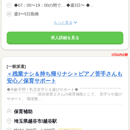
◆07：00〜19：00の間で… ◆週3日〜 ◆...
週3〜5日勤務
もっと見る
求人詳細を見る
3日以内公開
[一般派遣]
＜残業ナシ＆持ち帰りナシ＞ピアノ苦手さんも
安心／保育サポート
◆年齢不問！乳児見守り＆遊びサポート◆ ￣￣￣￣￣￣￣￣￣￣￣
￣￣￣￣￣￣￣￣ 担任保育士さんの保育補助として、 見守りや遊び
サポート、 環境整...
保育補助
埼玉県越谷市/越谷駅