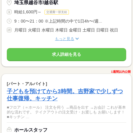
埼玉県越谷市/越谷駅
時給1,600円～
交通費一部支給
9：00〜21：00 ※上記時間の中で1日4h〜/週...
月曜日 火曜日 水曜日 木曜日 金曜日 土曜日 日曜日 祝日
もっと見る
求人詳細を見る
1週間以内公開
[パート・アルバイト]
子どもを預けてから3時間。吉野家で少しずつ
仕事復帰。キッチン
■フロア（＝ホール） 注文を伺う →商品を出す →お会計 これが基本
的な流れです。 テイクアウトの注文受け・お渡しも お願いします！
■キッチン ...
ホールスタッフ