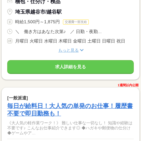
梱包・仕分け・検品
埼玉県越谷市/越谷駅
時給1,500円～1,875円
交通費一部支給
＼ 働き方はあなた次第♪ ／ 日勤・夜勤...
月曜日 火曜日 水曜日 木曜日 金曜日 土曜日 日曜日 祝日
もっと見る
求人詳細を見る
1週間以内公開
[一般派遣]
毎日が給料日！大人気の単発のお仕事！履歴書
不要で即日勤務も！
《大人気の軽作業ワーク！》 難しい仕事な一切なし！ 知識や経験は
不要です♪ こんなお仕事紹介できます◎ ◆ハガキや郵便物の仕分け
◆ゲームやア...