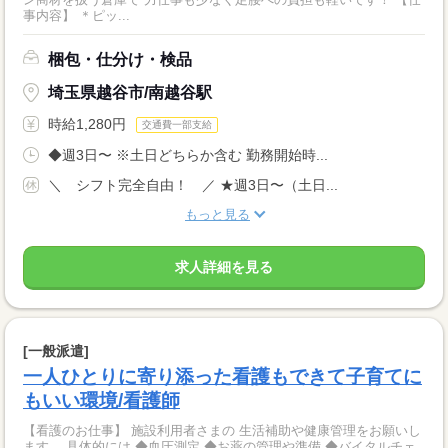
事内容】 ＊ピッ...
梱包・仕分け・検品
埼玉県越谷市/南越谷駅
時給1,280円
交通費一部支給
◆週3日〜 ※土日どちらか含む 勤務開始時...
＼ シフト完全自由！ ／ ★週3日〜（土日...
もっと見る
求人詳細を見る
[一般派遣]
一人ひとりに寄り添った看護もできて子育てに
もいい環境/看護師
【看護のお仕事】 施設利用者さまの 生活補助や健康管理をお願いし
ます。 具体的には ◆血圧測定 ◆お薬の管理や準備 ◆バイタルチェ