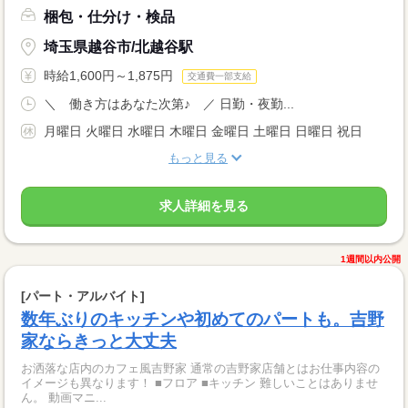
梱包・仕分け・検品
埼玉県越谷市/北越谷駅
時給1,600円～1,875円
交通費一部支給
＼ 働き方はあなた次第♪ ／ 日勤・夜勤...
月曜日 火曜日 水曜日 木曜日 金曜日 土曜日 日曜日 祝日
もっと見る
求人詳細を見る
1週間以内公開
[パート・アルバイト]
数年ぶりのキッチンや初めてのパートも。吉野
家ならきっと大丈夫
お洒落な店内のカフェ風吉野家 通常の吉野家店舗とはお仕事内容の
イメージも異なります！ ■フロア ■キッチン 難しいことはありませ
ん。 動画マニ...