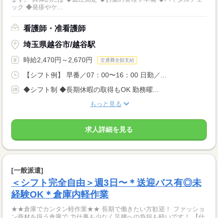
ック ◆発疹やケ...
看護師・准看護師
埼玉県越谷市/越谷駅
時給2,470円～2,670円
交通費全額支給
【シフト例】 早番／07：00〜16：00 日勤／...
◆シフト制 ◆長期休暇の取得もOK 勤務曜...
もっと見る
求人詳細を見る
[一般派遣]
＜シフト完全自由＞週3日〜＊送迎バス有◎未
経験OK＊倉庫内軽作業
★★倉庫でカンタン軽作業★★ 長期で働きたい方歓迎！ ファッショ
ン商材を扱う倉庫で 力仕事も少なく足腰への負担も軽いです！ 【仕