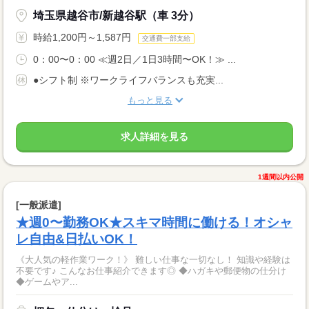
埼玉県越谷市/新越谷駅（車 3分）
時給1,200円～1,587円
交通費一部支給
0：00〜0：00 ≪週2日／1日3時間〜OK！≫ ...
●シフト制 ※ワークライフバランスも充実...
もっと見る
求人詳細を見る
1週間以内公開
[一般派遣]
★週0〜勤務OK★スキマ時間に働ける！オシャ
レ自由&日払いOK！
《大人気の軽作業ワーク！》 難しい仕事な一切なし！ 知識や経験は
不要です♪ こんなお仕事紹介できます◎ ◆ハガキや郵便物の仕分け
◆ゲームやア...