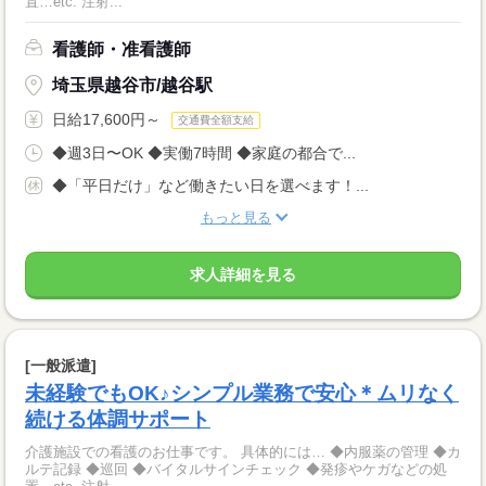
置…etc. 注射...
看護師・准看護師
埼玉県越谷市/越谷駅
日給17,600円～
交通費全額支給
◆週3日〜OK ◆実働7時間 ◆家庭の都合で...
◆「平日だけ」など働きたい日を選べます！...
もっと見る
求人詳細を見る
[一般派遣]
未経験でもOK♪シンプル業務で安心＊ムリなく
続ける体調サポート
介護施設での看護のお仕事です。 具体的には… ◆内服薬の管理 ◆カ
ルテ記録 ◆巡回 ◆バイタルサインチェック ◆発疹やケガなどの処