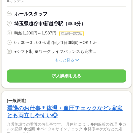
■キッチン ...
ホールスタッフ
埼玉県越谷市/新越谷駅（車 3分）
時給1,200円～1,587円
交通費一部支給
0：00〜0：00 ≪週2日／1日3時間〜OK！≫ ...
●シフト制 ※ワークライフバランスも充実...
もっと見る
求人詳細を見る
[一般派遣]
看護のお仕事＊体温・血圧チェックなど♪家庭
とも両立しやすい◎
介護施設での看護のお仕事です。 具体的には… ◆内服薬の管理 ◆カ
ルテ記録 ◆巡回 ◆バイタルサインチェック ◆発疹やケガなどの処