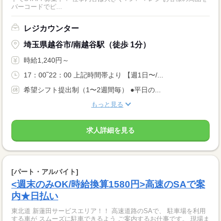
バーコードでピ...
レジカウンター
埼玉県越谷市/南越谷駅（徒歩 1分）
時給1,240円～
17：00‾22：00 上記時間帯より 【週1日〜/...
希望シフト提出制（1〜2週間毎） ●平日の...
もっと見る
求人詳細を見る
[パート・アルバイト]
<週末のみOK/時給換算1580円>高速のSAで案
内★日払い
東北道 新蓮田サービスエリア！！ 高速道路のSAで、 駐車場を利用
する車が スムーズに駐車できるよう ご案内するお仕事です。 現場ま