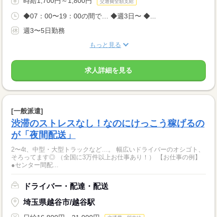
時給1,700円～1,800円
交通費全額支給
◆07：00〜19：00の間で… ◆週3日〜 ◆...
週3〜5日勤務
もっと見る
求人詳細を見る
[一般派遣]
渋滞のストレスなし！なのにけっこう稼げるの
が「夜間配送」
2〜4t、中型・大型トラックなど…。 幅広いドライバーのオシゴト、
そろってます◎ （全国に3万件以上お仕事あり！） 【お仕事の例】
●センター間配...
ドライバー・配達・配送
埼玉県越谷市/越谷駅