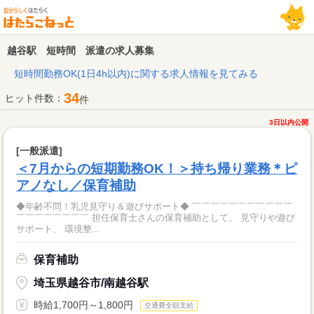
越谷駅 短時間 派遣の求人募集
短時間勤務OK(1日4h以内)に関する求人情報を見てみる
34
ヒット件数：
件
3日以内公開
[一般派遣]
＜7月からの短期勤務OK！＞持ち帰り業務＊ピ
アノなし／保育補助
◆年齢不問！乳児見守り＆遊びサポート◆ ￣￣￣￣￣￣￣￣￣￣￣
￣￣￣￣￣￣￣￣ 担任保育士さんの保育補助として、 見守りや遊び
サポート、 環境整...
保育補助
埼玉県越谷市/南越谷駅
時給1,700円～1,800円
交通費全額支給