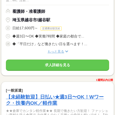
置…etc. 注射...
看護師・准看護師
埼玉県越谷市/越谷駅
日給17,600円～
交通費全額支給
◆週3日〜OK ◆実働7時間 ◆家庭の都合で...
◆「平日だけ」など働きたい日を選べます！...
もっと見る
求人詳細を見る
1週間以内公開
[一般派遣]
【未経験歓迎】日払い★週3日〜OK！Wワー
ク・扶養内OK／軽作業
★★倉庫でカンタン軽作業★★ 長期で働きたい方歓迎！ ファッショ
ン商材を扱う倉庫で 力仕事も少なく足腰への負担も軽いです！ 【仕