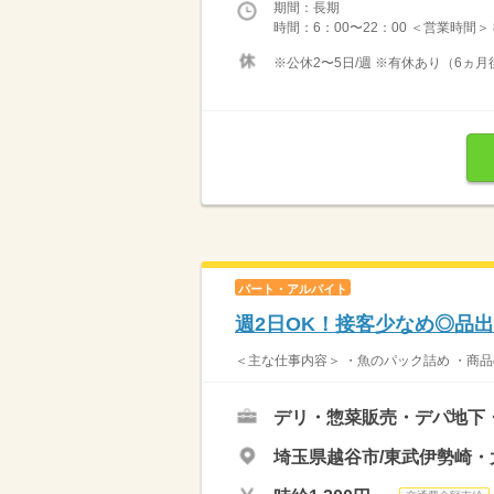
期間：長期
時間：6：00〜22：00 ＜営業時間＞
※公休2〜5日/週 ※有休あり（6ヵ月
パート・アルバイト
週2日OK！接客少なめ◎品
＜主な仕事内容＞ ・魚のパック詰め ・商品
デリ・惣菜販売・デパ地下
埼玉県越谷市/東武伊勢崎・