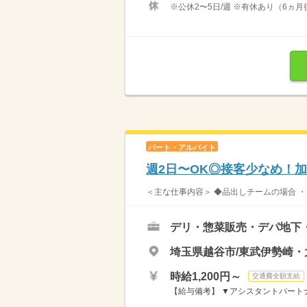
※公休2〜5日/週 ※有休あり（6ヵ月
パート・アルバイト
週2日〜OK◎接客少なめ！
＜主な仕事内容＞ ◆品出しチームの場合 ・
デリ・惣菜販売・デパ地下
埼玉県越谷市/東武伊勢崎・
時給1,200円～
交通費全額支給
【給与備考】 ▼アシスタントパートナー