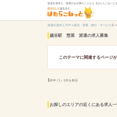
派遣社員求人・派遣のお仕事のことなら【はたらこねっと
派遣社員求人TOP
>
販売・営業・旅行・サービス系
>
越谷駅 惣菜 派遣の求人募集
このテーマに関連するページ
1
件中 / 1～1件を表示
お探しのエリアの近くにある求人一