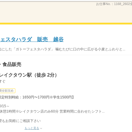
お仕事No.：
1168_260
ーフェスタハラダ 販売 越谷
にした「ガトーフェスタハラダ」 噛むたびに口の中に広がる小麦とふわりと...
・食品販売
レイクタウン駅（徒歩 2分）
すぐ
費全額支給
定特別時給：1650円〜1700円※学生1500円】
/15～
間 休憩1時間※レイクタウン店のみ60分 営業時間に合わせたシフト...
望もお気軽にご相談下さい
もっと見る