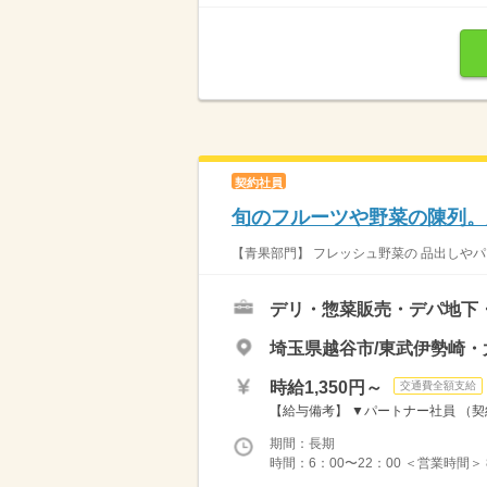
契約社員
旬のフルーツや野菜の陳列。
【青果部門】 フレッシュ野菜の 品出しやパッ
デリ・惣菜販売・デパ地下
埼玉県越谷市/東武伊勢崎・
時給1,350円～
交通費全額支給
【給与備考】 ▼パートナー社員 （契約
期間：長期
時間：6：00〜22：00 ＜営業時間＞