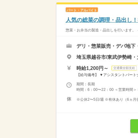
パート・アルバイト
人気の総菜の調理・品出し！
惣菜・お弁当の製造・品出しを行います。 ＜
デリ・惣菜販売・デパ地下
埼玉県越谷市/東武伊勢崎・
時給1,200円～
交通費全額支給
【給与備考】 ▼アシスタントパートナー
期間：長期
時間：6：00〜22：00 ＜営業時間＞
※公休2〜5日/週 ※有休あり（6ヵ月