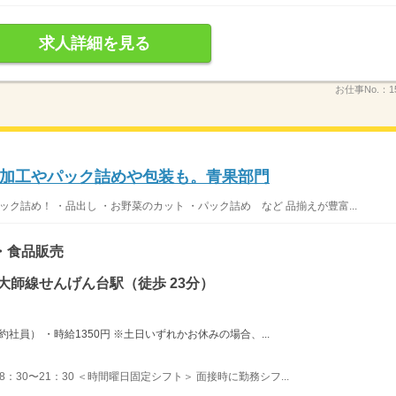
求人詳細を見る
お仕事No.：
1
加工やパック詰めや包装も。青果部門
ク詰め！ ・品出し ・お野菜のカット ・パック詰め など 品揃えが豊富...
・食品販売
大師線せんげん台駅（徒歩 23分）
社員） ・時給1350円 ※土日いずれかお休みの場合、...
 8：30〜21：30 ＜時間曜日固定シフト＞ 面接時に勤務シフ...