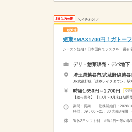
3日以内公開
＼イチオシ!／
一般派遣
短期×MAX1700円！ガト
シーズン短期！日本国内でラスクを一躍有名
デリ・惣菜販売・デパ地下
埼玉県越谷市/武蔵野線越谷
JR武蔵野線「越谷レイクタウン」駅
時給1,650円～1,700円
交通
【給与備考】 【10月〜3月末は期間限
期間：長期 勤務開始日：2026/10
時間：09：00〜21：30 実働8時
週休2日シフト制 ※週4日〜等の希