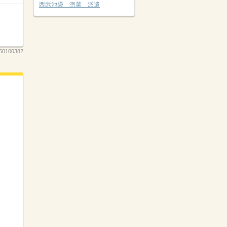
西武池袋 惣菜 派遣
50100382