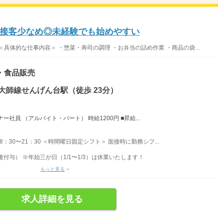
接客少なめ◎未経験でも始めやすい
具体的な仕事内容＞ ・惣菜・寿司の調理 ・お弁当の詰め作業 ・商品の袋...
・食品販売
大師線せんげん台駅（徒歩 23分）
社員 （アルバイト・パート） 時給1200円 ■昇給...
 8：30〜21：30 ＜時間曜日固定シフト＞ 面接時に勤務シフ...
後付与） ※年始三が日（1/1〜1/3）は休業いたします！
もっと見る
求人詳細を見る