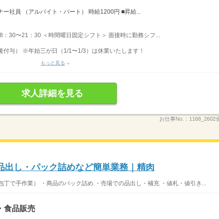
社員 （アルバイト・パート） 時給1200円 ■昇給...
 8：30〜21：30 ＜時間曜日固定シフト＞ 面接時に勤務シフ...
後付与） ※年始三が日（1/1〜1/3）は休業いたします！
もっと見る
求人詳細を見る
お仕事No.：
1168_260
◎品出し・パック詰めなど簡単業務｜精肉
丁で手作業） ・商品のパック詰め ・売場での品出し・補充 ・値札・値引き...
・食品販売