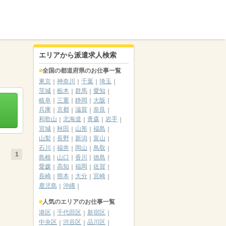
エリアから派遣求人検索
全国の都道府県のお仕事一覧
東京
神奈川
千葉
埼玉
茨城
栃木
群馬
愛知
岐阜
三重
静岡
大阪
兵庫
京都
滋賀
奈良
和歌山
北海道
青森
岩手
宮城
秋田
山形
福島
山梨
長野
新潟
富山
石川
福井
岡山
鳥取
1
島根
山口
香川
徳島
愛媛
高知
福岡
佐賀
長崎
熊本
大分
宮崎
鹿児島
沖縄
人気のエリアのお仕事一覧
港区
千代田区
新宿区
中央区
渋谷区
品川区