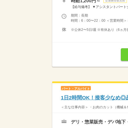
時給1,200円～
交通費全額支給
【給与備考】 ▼アシスタントパートナー
期間：長期
時間：6：00〜22：00 ＜営業時間＞
※公休2〜5日/週 ※有休あり（6ヵ月
パート・アルバイト
1日2時間OK！接客少なめ
＜主な仕事内容＞ ・お肉のカット（機械＆包
デリ・惣菜販売・デパ地下