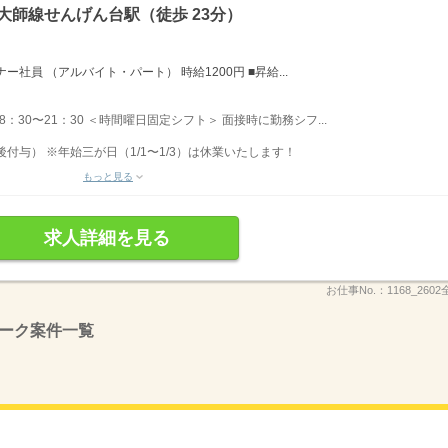
大師線せんげん台駅（徒歩 23分）
社員 （アルバイト・パート） 時給1200円 ■昇給...
 8：30〜21：30 ＜時間曜日固定シフト＞ 面接時に勤務シフ...
後付与） ※年始三が日（1/1〜1/3）は休業いたします！
もっと見る
求人詳細を見る
お仕事No.：
1168_260
ーク案件一覧