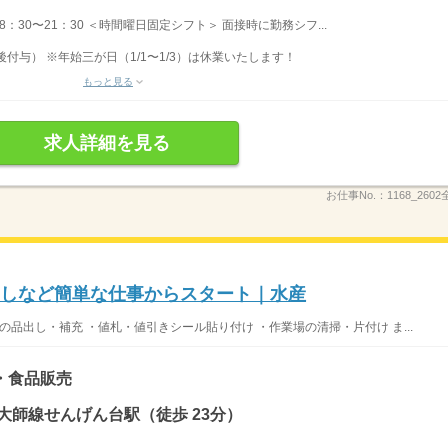
 8：30〜21：30 ＜時間曜日固定シフト＞ 面接時に勤務シフ...
後付与） ※年始三が日（1/1〜1/3）は休業いたします！
もっと見る
求人詳細を見る
お仕事No.：
1168_260
出しなど簡単な仕事からスタート｜水産
の品出し・補充 ・値札・値引きシール貼り付け ・作業場の清掃・片付け ま...
・食品販売
大師線せんげん台駅（徒歩 23分）