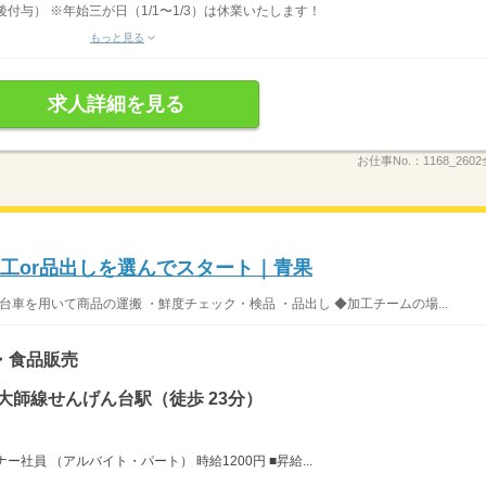
後付与） ※年始三が日（1/1〜1/3）は休業いたします！
もっと見る
求人詳細を見る
お仕事No.：
1168_26
加工or品出しを選んでスタート｜青果
台車を用いて商品の運搬 ・鮮度チェック・検品 ・品出し ◆加工チームの場...
・食品販売
大師線せんげん台駅（徒歩 23分）
社員 （アルバイト・パート） 時給1200円 ■昇給...