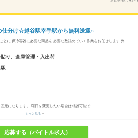
お仕事No.：
●SI-H
どの仕分け☆越谷駅幸手駅から無料送迎○
ごとに 保冷容器に必要な商品を 必要な数詰めていく作業をお任せします 弊...
ル貼り、倉庫管理・入出荷
手駅
円
固定になります。 曜日を変更したい場合は相談可能で...
もっと見る
応募する（バイトル求人）