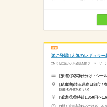
派遣
遂に登場!!人気のレギュラー
CMでも話題の大手通販倉庫 ア マ ゾ ン 流
[派遣]
①②③仕分け・シール
[勤務地]/埼玉県春日部市 / 
[面接地]/千葉県柏市 / 柏
[派遣]
①③時給1,350円〜1,6
時間：[派遣]①②19:00〜06:00、21:00