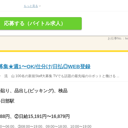
もっと見る
応募する（バイトル求人）
お仕事No.：
l
募集★週1〜OK/仕分け/日払◎WEB登録
 山 100名の新規Staff大募集 TVでも話題の最先端のロボットと働ける ...
貼り、品出し(ピッキング)、検品
春日部駅
88円、②日給15,191円〜16,879円
〜06:00、③08:00〜19:00、09:00〜18:00、10:00〜19:00