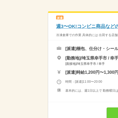
派遣
週3〜OK!コンビニ商品な
冷凍倉庫での作業 具体的には 出荷する店舗
[派遣]
梱包、仕分け・シー
[勤務地]/埼玉県幸手市 / 幸
[面接地]/埼玉県幸手市 / 幸手
[派遣]
時給1,200円〜1,300
時間：[派遣]11:00〜20:00
基本的には、週1日以上で 勤務曜日は