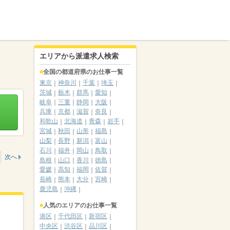
エリアから派遣求人検索
全国の都道府県のお仕事一覧
東京
神奈川
千葉
埼玉
茨城
栃木
群馬
愛知
岐阜
三重
静岡
大阪
兵庫
京都
滋賀
奈良
和歌山
北海道
青森
岩手
宮城
秋田
山形
福島
山梨
長野
新潟
富山
石川
福井
岡山
鳥取
次へ
島根
山口
香川
徳島
愛媛
高知
福岡
佐賀
長崎
熊本
大分
宮崎
鹿児島
沖縄
人気のエリアのお仕事一覧
港区
千代田区
新宿区
中央区
渋谷区
品川区