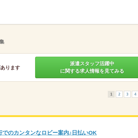
】
集
派遣スタッフ活躍中
があります
に関する求人情報を見てみる
1
2
3
4
行でのカンタンなロビー案内♪日払いOK