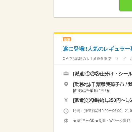
派遣
遂に登場!!人気のレギュラー
CMでも話題の大手通販倉庫 ア マ ゾ ン 流
[派遣]
①②③仕分け・シール
[勤務地]/千葉県我孫子市 / 
[面接地]/千葉県柏市 / 柏
[派遣]
①③時給1,350円〜1,6
時間：[派遣]①②19:00〜06:00、21:00
★週1日〜OK ★副業・Wワーク歓迎