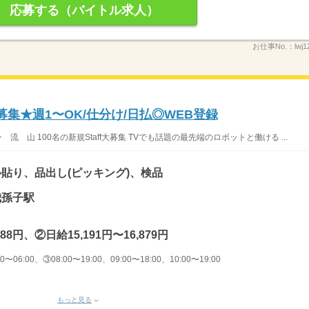
応募する（バイトル求人）
お仕事No.：
lwj
募集★週1〜OK/仕分け/日払◎WEB登録
 山 100名の新規Staff大募集 TVでも話題の最先端のロボットと働ける ...
貼り、品出し(ピッキング)、検品
我孫子駅
88円、②日給15,191円〜16,879円
〜06:00、③08:00〜19:00、09:00〜18:00、10:00〜19:00
もっと見る