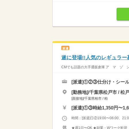
派遣
遂に登場!!人気のレギュラー
CMでも話題の大手通販倉庫 ア マ ゾ ン 流
[派遣]
①②③仕分け・シール
[勤務地]/千葉県松戸市 / 松
[面接地]/千葉県柏市 / 柏
[派遣]
①③時給1,350円〜1,6
時間：[派遣]①②19:00〜06:00、21:00
★週1日〜OK ★副業・Wワーク歓迎