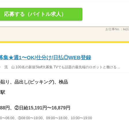
応募する（バイトル求人）
お仕事No.：
lwj
募集★週1〜OK/仕分け/日払◎WEB登録
 山 100名の新規Staff大募集 TVでも話題の最先端のロボットと働ける ...
貼り、品出し(ピッキング)、検品
戸駅
88円、②日給15,191円〜16,879円
〜06:00、③08:00〜19:00、09:00〜18:00、10:00〜19:00