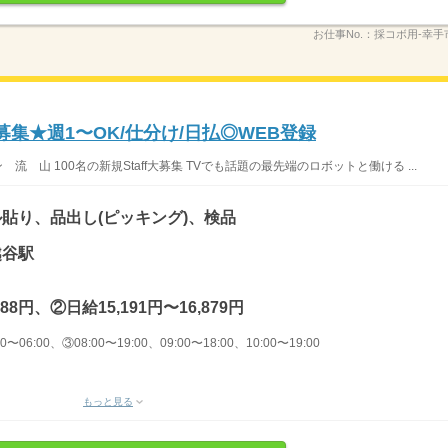
お仕事No.：
採コボ用‐幸手
募集★週1〜OK/仕分け/日払◎WEB登録
 山 100名の新規Staff大募集 TVでも話題の最先端のロボットと働ける ...
貼り、品出し(ピッキング)、検品
越谷駅
88円、②日給15,191円〜16,879円
〜06:00、③08:00〜19:00、09:00〜18:00、10:00〜19:00
もっと見る