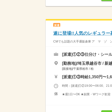
派遣
遂に登場!!人気のレギュラー
CMでも話題の大手通販倉庫 ア マ ゾ ン 流
[派遣]
①②③仕分け・シール
[勤務地]/埼玉県越谷市 / 新
[面接地]/千葉県柏市 / 柏
[派遣]
①③時給1,350円〜1,6
時間：[派遣]①②19:00〜06:00、21:00
★週1日〜OK ★副業・Wワーク歓迎