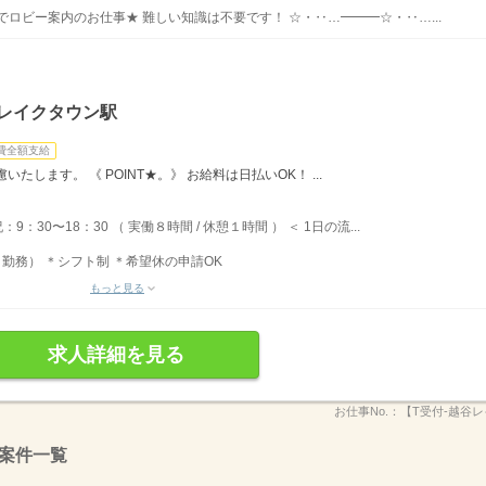
ロビー案内のお仕事★ 難しい知識は不要です！ ☆・‥…━━━☆・‥…...
谷レイクタウン駅
費全額支給
します。 《 POINT★。》 お給料は日払いOK！ ...
9：30〜18：30 （ 実働８時間 / 休憩１時間 ） ＜ 1日の流...
勤務） ＊シフト制 ＊希望休の申請OK
もっと見る
求人詳細を見る
お仕事No.：
【T受付-越谷レ
案件一覧