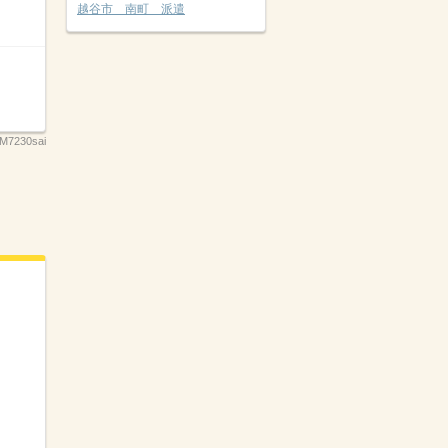
越谷市 南町 派遣
M7230sai