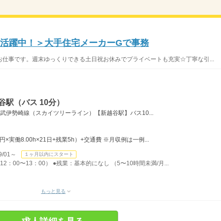
フ活躍中！＞大手住宅メーカーGで事務
仕事です。週末ゆっくりできる土日祝お休みでプライベートも充実☆丁寧な引...
谷駅（バス 10分）
東武伊勢崎線（スカイツリーライン）【新越谷駅】バス10...
0円×実働8.00h×21日+残業5h）+交通費 ※月収例は一例...
/01～
１ヶ月以内にスタート
2：00〜13：00） ●残業：基本的になし （5〜10時間未満/月...
もっと見る