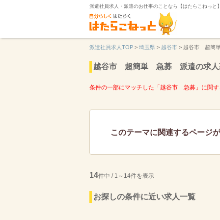
派遣社員求人・派遣のお仕事のことなら【はたらこねっと
派遣社員求人TOP
>
埼玉県
>
越谷市
>
越谷市 超簡
越谷市 超簡単 急募 派遣の求人
条件の一部にマッチした「越谷市 急募」に関す
このテーマに関連するページ
14
件中 / 1～14件を表示
お探しの条件に近い求人一覧