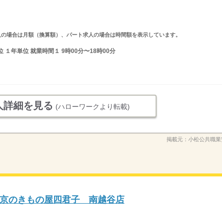
ルタイム求人の場合は月額（換算額）、パート求人の場合は時間額を表示しています。
１年単位 就業時間１ 9時00分〜18時00分
人詳細を見る
(ハローワークより転載)
掲載元：
小松公共職業
京のきもの屋四君子 南越谷店