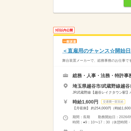
3日以内公開
一般派遣
＜直雇用のチャンス☆開始日
舞台装置メーカーで、総務事務のお仕事です
総務・人事・法務・特許事
埼玉県越谷市/武蔵野線越谷
JR武蔵野線【越谷レイクタウン駅】バ
時給1,600円
交通費一部支給
【月収例】 約254,000円（時給1,60
期間：長期 勤務開始日：2026/09
時間：●9：10〜17：30（休憩時間・