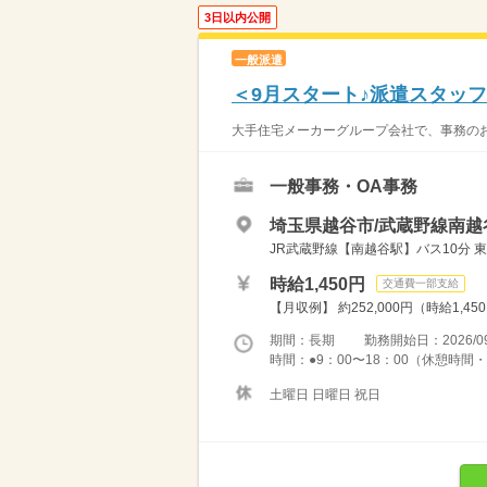
3日以内公開
一般派遣
＜9月スタート♪派遣スタッ
大手住宅メーカーグループ会社で、事務のお
一般事務・OA事務
埼玉県越谷市/武蔵野線南越
JR武蔵野線【南越谷駅】バス10分 
時給1,450円
交通費一部支給
【月収例】 約252,000円（時給1,45
期間：長期 勤務開始日：2026/09
時間：●9：00〜18：00（休憩時間・1
土曜日 日曜日 祝日