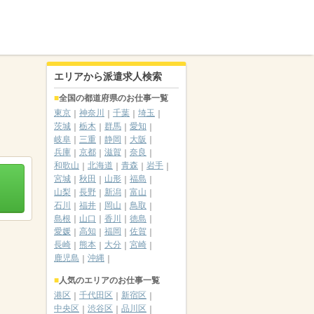
エリアから派遣求人検索
全国の都道府県のお仕事一覧
東京
神奈川
千葉
埼玉
茨城
栃木
群馬
愛知
岐阜
三重
静岡
大阪
兵庫
京都
滋賀
奈良
和歌山
北海道
青森
岩手
宮城
秋田
山形
福島
山梨
長野
新潟
富山
石川
福井
岡山
鳥取
島根
山口
香川
徳島
愛媛
高知
福岡
佐賀
長崎
熊本
大分
宮崎
鹿児島
沖縄
人気のエリアのお仕事一覧
港区
千代田区
新宿区
中央区
渋谷区
品川区