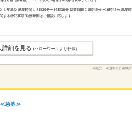
年単位 就業時間１ 8時30分〜16時30分 就業時間２ 8時45分〜16時45分 就業時
間に関する特記事項 勤務時間はご相談に応じます
人詳細を見る
(ハローワークより転載)
掲載元：
四国中央公共職業
≪急募≫