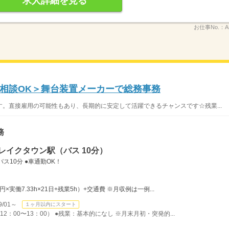
求人詳細を見る
お仕事No.：
A
相談OK＞舞台装置メーカーで総務事務
。直接雇用の可能性もあり、長期的に安定して活躍できるチャンスです☆残業...
務
レイクタウン駅（バス 10分）
ス10分 ●車通勤OK！
0円×実働7.33h×21日+残業5h）+交通費 ※月収例は一例...
/01～
１ヶ月以内にスタート
12：00〜13：00） ●残業：基本的になし ※月末月初・突発的...