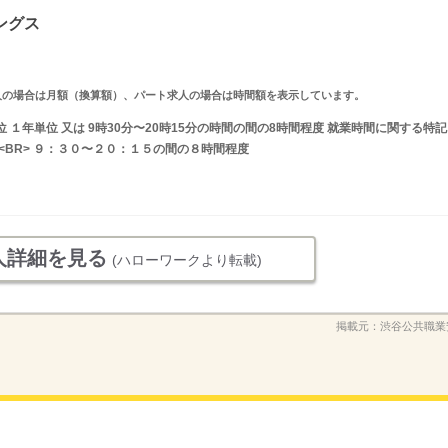
ングス
ルタイム求人の場合は月額（換算額）、パート求人の場合は時間額を表示しています。
 １年単位 又は 9時30分〜20時15分の時間の間の8時間程度 就業時間に関する特記
<BR> ９：３０〜２０：１５の間の８時間程度
人詳細を見る
(ハローワークより転載)
掲載元：
渋谷公共職業