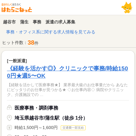
越谷市 蒲生 事務 派遣の求人募集
事務・オフィス系に関する求人情報を見てみる
38
ヒット件数：
件
[一般派遣]
《経験を活かす◎》クリニックで事務/時給150
0円★週5〜OK
【経験を活かして医療事務★】 業界最大級のお仕事量だから あなた
にピッタリのお仕事が見つかる★ ◇お仕事内容◇ 病院やクリニッ
ク、介護施設での ...
医療事務・調剤事務
埼玉県越谷市/蒲生駅（徒歩 1分）
時給1,500円～1,600円
交通費一部支給