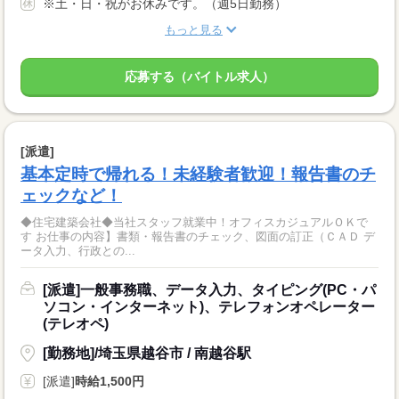
※土・日・祝がお休みです。（週5日勤務）
もっと見る
応募する（バイトル求人）
[派遣]
基本定時で帰れる！未経験者歓迎！報告書のチ
ェックなど！
◆住宅建築会社◆当社スタッフ就業中！オフィスカジュアルＯＫで
す お仕事の内容】書類・報告書のチェック、図面の訂正（ＣＡＤ デ
ータ入力、行政との...
[派遣]一般事務職、データ入力、タイピング(PC・パ
ソコン・インターネット)、テレフォンオペレーター
(テレオペ)
[勤務地]/埼玉県越谷市 / 南越谷駅
[派遣]
時給1,500円