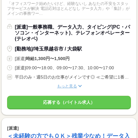
「オフィスワーク始めたいけど、経験ないし あなたの不安をスタッ
フサービスが解決 電話応対ほとんどなし データ入力」や「集計」が
メインの事務ワー...
[派遣]一般事務職、データ入力、タイピング(PC・パ
ソコン・インターネット)、テレフォンオペレーター
(テレオペ)
[勤務地]/埼玉県越谷市 / 大袋駅
[派遣]
時給1,300円〜1,500円
[派遣]09:00〜18:00、09:00〜17:30、10:00〜17:00
平日のみ・週5日のお仕事がメインです◎ ≪ご希望に1番近いお仕事をご紹介いたします♪≫
もっと見る
応募する（バイトル求人）
[派遣]
＜未経験の方でもＯＫ＞残業少なめ！データ入