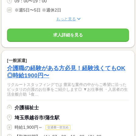
09：00〜19：00
※週5日〜5日 ※週休2日
もっと見る
求人詳細を見る
[一般派遣]
介護職の経験がある方必見！経験浅くてもOK
◎時給1900円〜
リクルートスタッフィングでは 豊富な案件の中からご希望に沿った
ピッタリの介護のお仕事をご紹介します◎ ▼お仕事例 ・入居者の生
活全般介助 └食...
介護福祉士
埼玉県越谷市/蒲生駅
時給1,900円～
交通費一部支給