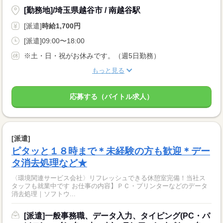
[勤務地]/埼玉県越谷市 / 南越谷駅
[派遣]
時給1,700円
[派遣]09:00〜18:00
※土・日・祝がお休みです。（週5日勤務）
もっと見る
応募する（バイトル求人）
[派遣]
ピタッと１８時まで＊未経験の方も歓迎＊デー
タ消去処理など★
〈環境関連サービス会社〉リフレッシュできる休憩室完備！当社ス
タッフも就業中です お仕事の内容】ＰＣ・プリンターなどのデータ
消去処理｜ソフトウ...
[派遣]一般事務職、データ入力、タイピング(PC・パ