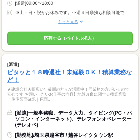
[派遣]09:00〜18:00
※土・日・祝がお休みです。※週４日勤務も相談可能です。（週5日勤務）
もっと見る
応募する（バイトル求人）
[派遣]
ピタッと１８時退社！未経験ＯＫ！積算業務な
ど！
★建設会社★幅広い年齢層の方々が活躍中！同業務の方がいるので
安心です お願いしたいお仕事の内容】地盤改良に関する積算業務
（住宅図面確認｜床面...
[派遣]一般事務職、データ入力、タイピング(PC・パ
ソコン・インターネット)、テレフォンオペレーター
(テレオペ)
[勤務地]/埼玉県越谷市 / 越谷レイクタウン駅