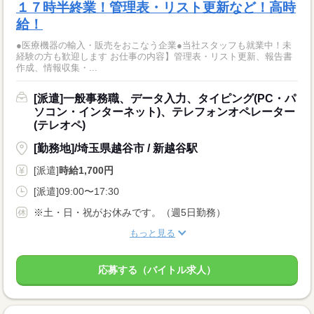
１７時半終業！管理表・リスト更新など！高時
給！
●医療機器の輸入・販売をおこなう企業●当社スタッフも就業中！未
経験の方も歓迎します お仕事の内容】管理表・リスト更新、報告書
作成、情報収集・...
[派遣]一般事務職、データ入力、タイピング(PC・パ
ソコン・インターネット)、テレフォンオペレーター
(テレオペ)
[勤務地]/埼玉県越谷市 / 新越谷駅
[派遣]
時給1,700円
[派遣]09:00〜17:30
※土・日・祝がお休みです。（週5日勤務）
もっと見る
応募する（バイトル求人）