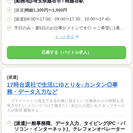
[勤務地]/埼玉県越谷市 / 南越谷駅
[派遣]
時給1,300円〜1,500円
[派遣]08:00〜17:00、09:00〜17:30、10:00〜17:45
平日のみ・週5日のお仕事がメインです◎ ≪ご希望に1番近いお仕事をご紹介いたします♪≫
もっと見る
応募する（バイトル求人）
[派遣]
17時台退社で生活にゆとりを♪カンタン◎事
務・データ入力など
「プライベートと両立できる仕事に就きたい 仕事終わりの時間も充
実させたい メリハリつけて働きたい あなたの思いをスタッフサービ
スが実現 書類チェ...
[派遣]一般事務職、データ入力、タイピング(PC・パ
ソコン・インターネット)、テレフォンオペレーター