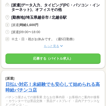
[派遣]データ入力、タイピング(PC・パソコン・イン
ターネット)、オフィスその他
[勤務地]/埼玉県越谷市 / 北越谷駅
[派遣]
時給1,600円
[派遣]09:00〜18:00
※土・日・祝がお休みです。（週5日勤務）
もっと見る
応募する（バイトル求人）
[派遣]
日払い対応！未経験でも安心して始められる高
時給パチンコ店
パチンコ屋さんでの接客業 主なお仕事内容 ・お客様のご案内や接客
・カウンターでは景品交換 ・景品ディスプレイ ・店内アナウンスな
ど パチンコ・...