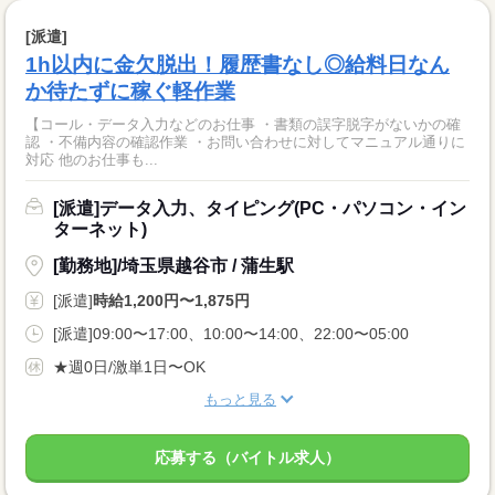
[派遣]
1h以内に金欠脱出！履歴書なし◎給料日なん
か待たずに稼ぐ軽作業
【コール・データ入力などのお仕事 ・書類の誤字脱字がないかの確
認 ・不備内容の確認作業 ・お問い合わせに対してマニュアル通りに
対応 他のお仕事も...
[派遣]データ入力、タイピング(PC・パソコン・イン
ターネット)
[勤務地]/埼玉県越谷市 / 蒲生駅
[派遣]
時給1,200円〜1,875円
[派遣]09:00〜17:00、10:00〜14:00、22:00〜05:00
★週0日/激単1日〜OK
もっと見る
応募する（バイトル求人）