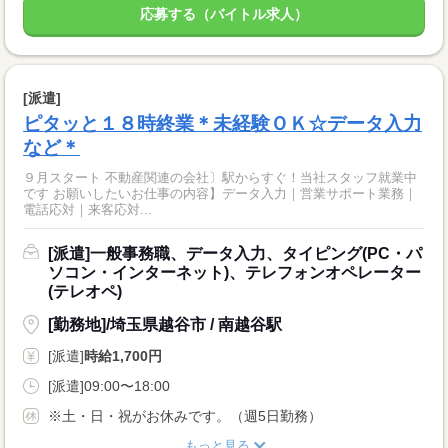
応募する（バイトル求人）
[派遣]
ピタッと１８時終業＊未経験ＯＫ☆データ入力
など＊
９月スタート 不動産関連の会社〕駅からすぐ！当社スタッフ就業中
です お願いしたいお仕事の内容】データ入力｜営業サポート業務｜
電話応対｜来客応対...
[派遣]一般事務職、データ入力、タイピング(PC・パ
ソコン・インターネット)、テレフォンオペレーター
(テレオペ)
[勤務地]/埼玉県越谷市 / 南越谷駅
[派遣]
時給1,700円
[派遣]09:00〜18:00
※土・日・祝がお休みです。（週5日勤務）
もっと見る