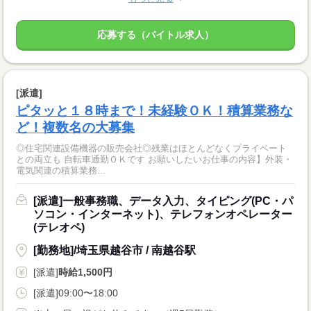
応募する（バイトル求人）
[派遣]
ピタッと１８時まで！未経験ＯＫ！積算業務な
ど！複数名の大募集
◎住宅関連設備機器の販売会社◎残業はほとんどなくプライベート
との両立も 自転車通勤ＯＫです お願いしたいお仕事の内容】外装・
電気関連の積算業務...
[派遣]一般事務職、データ入力、タイピング(PC・パ
ソコン・インターネット)、テレフォンオペレーター
(テレオペ)
[勤務地]/埼玉県越谷市 / 南越谷駅
[派遣]
時給1,500円
[派遣]09:00〜18:00