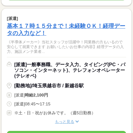
[派遣]
基本１７時１５分まで！未経験ＯＫ！経理デー
タの入力など！
《半導体メーカー》当社スタッフが活躍中！同業務の方もいるので
安心して就業できます お願いしたいお仕事の内容】経理データの入
力、施設メンテ業者...
[派遣]一般事務職、データ入力、タイピング(PC・パ
ソコン・インターネット)、テレフォンオペレーター
(テレオペ)
[勤務地]/埼玉県越谷市 / 新越谷駅
[派遣]
時給2,100円
[派遣]08:45〜17:15
※土・日・祝がお休みです。（週5日勤務）
もっと見る