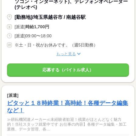
ソコン・インターネット)、テレフォンオペレーター
(テレオペ)
[勤務地]/埼玉県越谷市 / 南越谷駅
[派遣]
時給1,700円
[派遣]09:00〜18:00
※土・日・祝がお休みです。（週5日勤務）
もっと見る
応募する（バイトル求人）
[派遣]
ピタッと１８時終業！高時給！各種データ編集
など！
≫耕耘機関連メーカー≪未経験者歓迎！残業がほとんどなく魅力
的！当社スタッフ就業中です お仕事の内容】各種データ編集・加工
業務、データ管理、各...