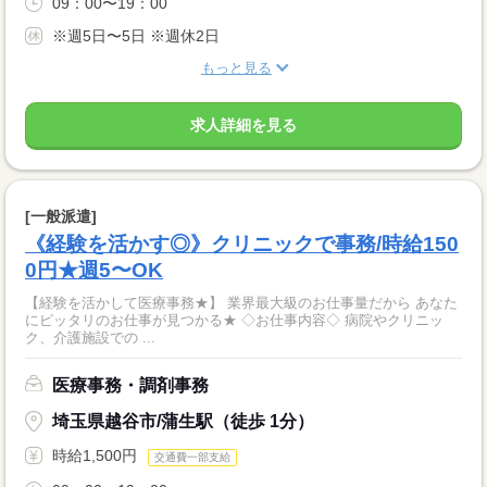
09：00〜19：00
※週5日〜5日 ※週休2日
もっと見る
求人詳細を見る
[一般派遣]
《経験を活かす◎》クリニックで事務/時給150
0円★週5〜OK
【経験を活かして医療事務★】 業界最大級のお仕事量だから あなた
にピッタリのお仕事が見つかる★ ◇お仕事内容◇ 病院やクリニッ
ク、介護施設での ...
医療事務・調剤事務
埼玉県越谷市/蒲生駅（徒歩 1分）
時給1,500円
交通費一部支給