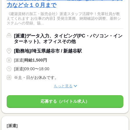
力など☆１０月まで
《建築資材の加工・販売会社》派遣スタッフ活躍中！先輩社員が教
えてくれます お仕事の内容】受発注業務、納期確認や調整、基幹シ
ステムへの登録、協...
[派遣]データ入力、タイピング(PC・パソコン・イン
ターネット)、オフィスその他
[勤務地]/埼玉県越谷市 / 新越谷駅
[派遣]
時給1,500円
[派遣]09:00〜18:00
※土・日がお休みです。
もっと見る
応募する（バイトル求人）
[派遣]