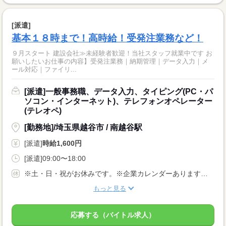
[派遣]
基本１８時まで！高時給！受発注業務など！
９月スタート 建設会社≫未経験者歓迎！当社スタッフ就業中です お
願いしたいお仕事の内容】受発注業務｜納期管理｜データ入力｜メ
ール対応｜ファイリ...
[派遣]一般事務職、データ入力、タイピング(PC・パ
ソコン・インターネット)、テレフォンオペレーター
(テレオペ)
[勤務地]/埼玉県越谷市 / 南越谷駅
[派遣]
時給1,600円
[派遣]09:00〜18:00
※土・日・祝がお休みです。※企業カレンダーあります。（週5日勤務）
もっと見る
応募する（バイトル求人）