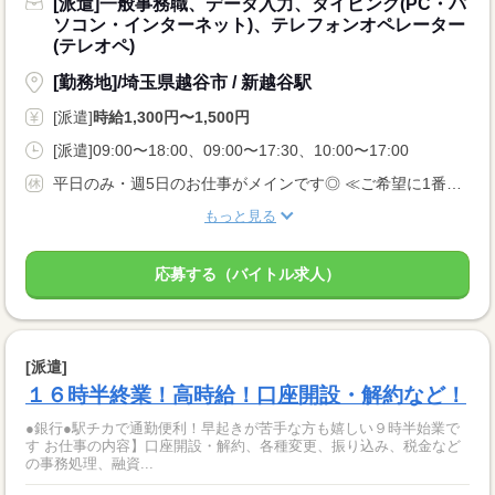
[派遣]一般事務職、データ入力、タイピング(PC・パ
ソコン・インターネット)、テレフォンオペレーター
(テレオペ)
[勤務地]/埼玉県越谷市 / 新越谷駅
[派遣]
時給1,300円〜1,500円
[派遣]09:00〜18:00、09:00〜17:30、10:00〜17:00
平日のみ・週5日のお仕事がメインです◎ ≪ご希望に1番近いお仕事をご紹介いたします♪≫
もっと見る
応募する（バイトル求人）
[派遣]
１６時半終業！高時給！口座開設・解約など！
●銀行●駅チカで通勤便利！早起きが苦手な方も嬉しい９時半始業で
す お仕事の内容】口座開設・解約、各種変更、振り込み、税金など
の事務処理、融資...