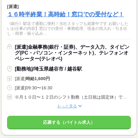
[派遣]
１６時半終業！高時給！窓口での受付など！
《銀行》駅近で通勤に便利！当社スタッフも就業中です お願いした
いお仕事の内容】窓口での受付・事務処理、現金の預入れ・引き出
し・両替・振り込み...
[派遣]金融事務(銀行・証券)、データ入力、タイピン
グ(PC・パソコン・インターネット)、テレフォンオ
ペレーター(テレオペ)
[勤務地]/埼玉県越谷市 / 越谷駅
[派遣]
時給1,600円
[派遣]09:30〜16:30
※月１０日〜１２日のシフト勤務（土日祝は固定休）です。
もっと見る
応募する（バイトル求人）