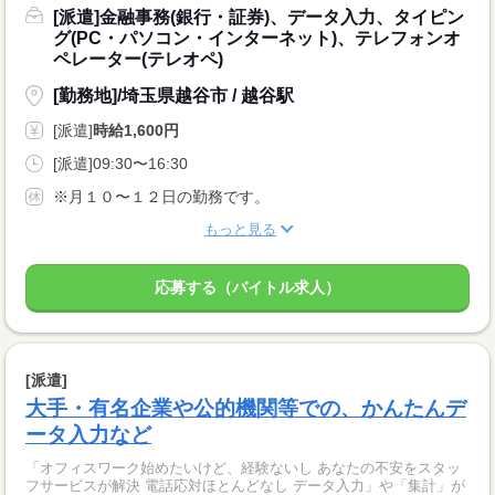
[派遣]金融事務(銀行・証券)、データ入力、タイピン
グ(PC・パソコン・インターネット)、テレフォンオ
ペレーター(テレオペ)
[勤務地]/埼玉県越谷市 / 越谷駅
[派遣]
時給1,600円
[派遣]09:30〜16:30
※月１０〜１２日の勤務です。
もっと見る
応募する（バイトル求人）
[派遣]
大手・有名企業や公的機関等での、かんたんデ
ータ入力など
「オフィスワーク始めたいけど、経験ないし あなたの不安をスタッ
フサービスが解決 電話応対ほとんどなし データ入力」や「集計」が