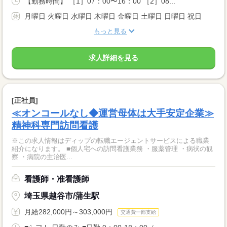
【勤務時間】 ［1］07：00〜16：00 ［2］08...
月曜日 火曜日 水曜日 木曜日 金曜日 土曜日 日曜日 祝日
もっと見る
求人詳細を見る
[正社員]
≪オンコールなし◆運営母体は大手安定企業≫
精神科専門訪問看護
※この求人情報はディップの転職エージェントサービスによる職業
紹介になります。 ■個人宅への訪問看護業務 ・服薬管理 ・病状の観
察 ・病院の主治医...
看護師・准看護師
埼玉県越谷市/蒲生駅
月給282,000円～303,000円
交通費一部支給