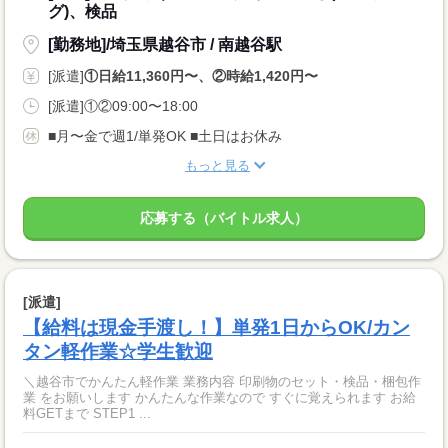
グ)、検品
[勤務地]/埼玉県越谷市 / 南越谷駅
[派遣]
①日給11,360円〜、②時給1,420円〜
[派遣]①②09:00〜18:00
■月〜金で週1/単発OK ■土日はお休み
もっと見る
応募する（バイトル求人）
[派遣]
【給料は現金手渡し！】単発1日からOK/カン
タン軽作業☆学生歓迎
＼越谷市でかんたん軽作業 業務内容 印刷物のセット・検品・梱包作
業 をお願いします かんたんな作業なので すぐに覚えられます お給
料GETまで STEP1 ...