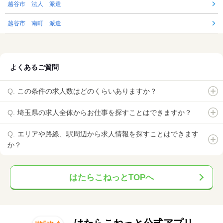
越谷市 法人 派遣
越谷市 南町 派遣
よくあるご質問
この条件の求人数はどのくらいありますか？
埼玉県の求人全体からお仕事を探すことはできますか？
エリアや路線、駅周辺から求人情報を探すことはできます
か？
はたらこねっとTOPへ