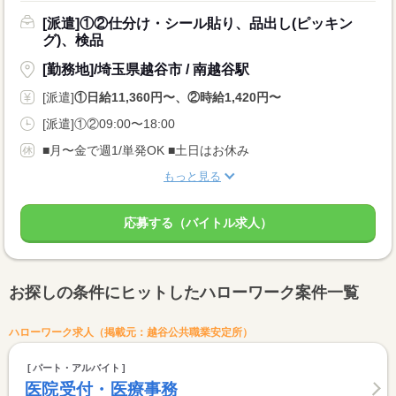
[派遣]①②仕分け・シール貼り、品出し(ピッキン
グ)、検品
[勤務地]/埼玉県越谷市 / 南越谷駅
[派遣]
①日給11,360円〜、②時給1,420円〜
[派遣]①②09:00〜18:00
■月〜金で週1/単発OK ■土日はお休み
もっと見る
応募する（バイトル求人）
お探しの条件にヒットしたハローワーク案件一覧
ハローワーク求人（掲載元：越谷公共職業安定所）
パート・アルバイト
医院受付・医療事務