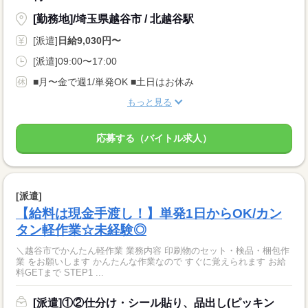
[勤務地]/埼玉県越谷市 / 北越谷駅
[派遣]
日給9,030円〜
[派遣]09:00〜17:00
■月〜金で週1/単発OK ■土日はお休み
もっと見る
応募する（バイトル求人）
[派遣]
【給料は現金手渡し！】単発1日からOK/カン
タン軽作業☆未経験◎
＼越谷市でかんたん軽作業 業務内容 印刷物のセット・検品・梱包作
業 をお願いします かんたんな作業なので すぐに覚えられます お給
料GETまで STEP1 ...
[派遣]①②仕分け・シール貼り、品出し(ピッキン