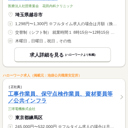
医療法人社団青葉会 花田内科クリニック
埼玉県越谷市
1,298円〜1,300円 ※フルタイム求人の場合は月額（換算額）、パート求人の場合は時間額を表示しています。
交替制（シフト制） 就業時間１ 8時15分〜12時15分 就業時間２ 14時15分〜18時15分 就業時間３ 8時15分〜18時15分 就業時間に関する特記事項 （１）（２）休憩０分 <BR> （１）土曜日 他の曜日もシフトにより有り
木曜日，日曜日，祝日，その他
求人詳細を見る
(ハローワークより転載)
ハローワーク求人（掲載元：池袋公共職業安定所）
正社員
工事作業員、保守点検作業員、資材要員等
／公共インフラ
三球電機株式会社
東京都練馬区
245,000円〜532,000円 ※フルタイム求人の場合は月額（換算額）、パート求人の場合は時間額を表示しています。