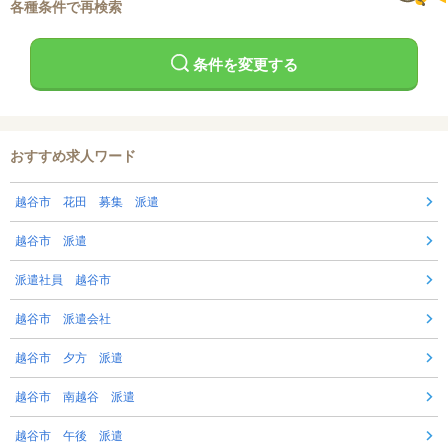
各種条件で再検索
条件を変更する
おすすめ求人ワード
越谷市 花田 募集 派遣
越谷市 派遣
派遣社員 越谷市
越谷市 派遣会社
越谷市 夕方 派遣
越谷市 南越谷 派遣
越谷市 午後 派遣