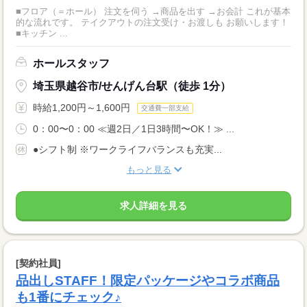
■フロア（＝ホール） 注文を伺う →商品を出す →お会計 これが基本
的な流れです。 テイクアウトの注文受け・お渡しも お願いします！
■キッチン ...
ホールスタッフ
埼玉県越谷市/せんげん台駅（徒歩 1分）
時給1,200円～1,600円
交通費一部支給
0：00〜0：00 ≪週2日／1日3時間〜OK！≫ ...
●シフト制 ※ワークライフバランスも充実...
もっと見る
求人詳細を見る
[契約社員]
品出しSTAFF！限定パッケージやコラボ商品
も1番にチェック♪