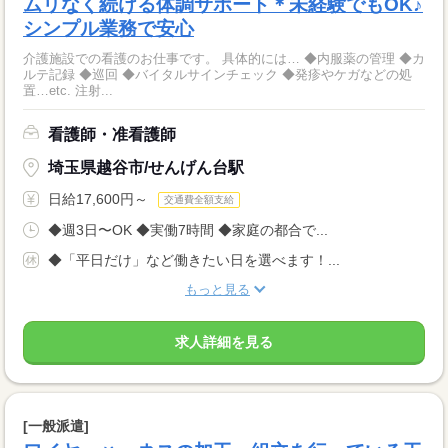
ムリなく続ける体調サポート＊未経験でもOK♪
シンプル業務で安心
介護施設での看護のお仕事です。 具体的には… ◆内服薬の管理 ◆カ
ルテ記録 ◆巡回 ◆バイタルサインチェック ◆発疹やケガなどの処
置…etc. 注射...
看護師・准看護師
埼玉県越谷市/せんげん台駅
日給17,600円～
交通費全額支給
◆週3日〜OK ◆実働7時間 ◆家庭の都合で...
◆「平日だけ」など働きたい日を選べます！...
もっと見る
求人詳細を見る
[一般派遣]