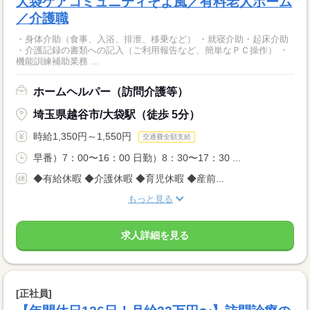
大袋ケアコミュニティそよ風／有料老人ホーム
／介護職
・身体介助（食事、入浴、排泄、移乗など） ・就寝介助・起床介助
・介護記録の書類への記入（ご利用報告など、簡単なＰＣ操作） ・
機能訓練補助業務 ...
ホームヘルパー（訪問介護等）
埼玉県越谷市/大袋駅（徒歩 5分）
時給1,350円～1,550円
交通費全額支給
早番）7：00〜16：00 日勤）8：30〜17：30 ...
◆有給休暇 ◆介護休暇 ◆育児休暇 ◆産前...
もっと見る
求人詳細を見る
[正社員]