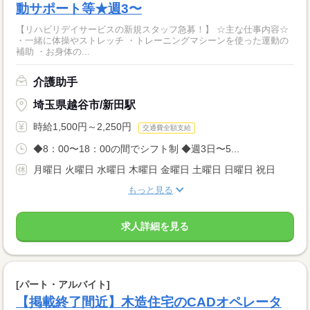
動サポート等★週3〜
【リハビリデイサービスの新規スタッフ急募！】 ☆主な仕事内容☆
・一緒に体操やストレッチ ・トレーニングマシーンを使った運動の
補助 ・お身体の...
介護助手
埼玉県越谷市/新田駅
時給1,500円～2,250円
交通費全額支給
◆8：00〜18：00の間でシフト制 ◆週3日〜5...
月曜日 火曜日 水曜日 木曜日 金曜日 土曜日 日曜日 祝日
もっと見る
求人詳細を見る
[パート・アルバイト]
【掲載終了間近】木造住宅のCADオペレータ