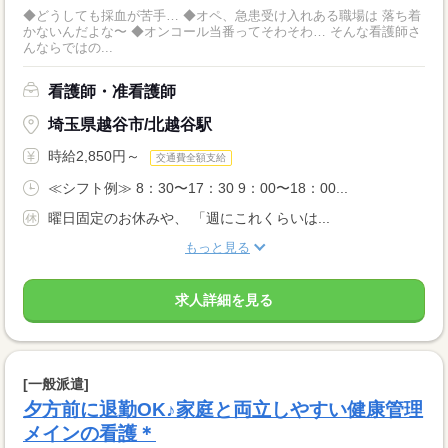
◆どうしても採血が苦手… ◆オペ、急患受け入れある職場は 落ち着
かないんだよな〜 ◆オンコール当番ってそわそわ… そんな看護師さ
んならではの...
看護師・准看護師
埼玉県越谷市/北越谷駅
時給2,850円～
交通費全額支給
≪シフト例≫ 8：30〜17：30 9：00〜18：00...
曜日固定のお休みや、 「週にこれくらいは...
もっと見る
求人詳細を見る
[一般派遣]
夕方前に退勤OK♪家庭と両立しやすい健康管理
メインの看護＊