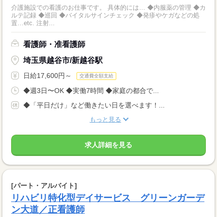
介護施設での看護のお仕事です。 具体的には… ◆内服薬の管理 ◆カ
ルテ記録 ◆巡回 ◆バイタルサインチェック ◆発疹やケガなどの処
置…etc. 注射...
看護師・准看護師
埼玉県越谷市/新越谷駅
日給17,600円～
交通費全額支給
◆週3日〜OK ◆実働7時間 ◆家庭の都合で...
◆「平日だけ」など働きたい日を選べます！...
もっと見る
求人詳細を見る
[パート・アルバイト]
リハビリ特化型デイサービス グリーンガーデ
ン大道／正看護師