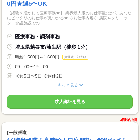
0円★週5〜OK
【経験を活かして医療事務★】 業界最大級のお仕事量だから あなた
にピッタリのお仕事が見つかる★ ◇お仕事内容◇ 病院やクリニッ
ク、介護施設での ...
医療事務・調剤事務
埼玉県越谷市/蒲生駅（徒歩 1分）
時給1,500円～1,600円
交通費一部支給
09：00〜19：00
※週5日〜5日 ※週休2日
もっと見る
求人詳細を見る
3日以内公開
[一般派遣]