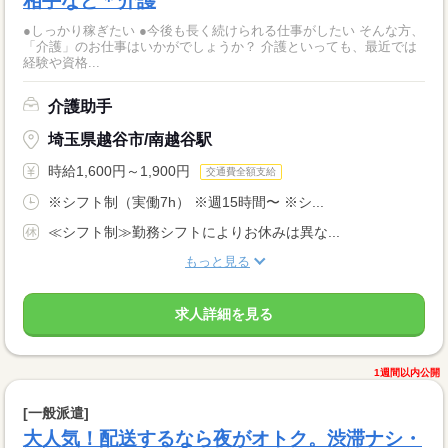
相手など＊介護
●しっかり稼ぎたい ●今後も長く続けられる仕事がしたい そんな方、
「介護」のお仕事はいかがでしょうか？ 介護といっても、最近では
経験や資格...
介護助手
埼玉県越谷市/南越谷駅
時給1,600円～1,900円
交通費全額支給
※シフト制（実働7h） ※週15時間〜 ※シ...
≪シフト制≫勤務シフトによりお休みは異な...
もっと見る
求人詳細を見る
1週間以内公開
[一般派遣]
大人気！配送するなら夜がオトク。渋滞ナシ・