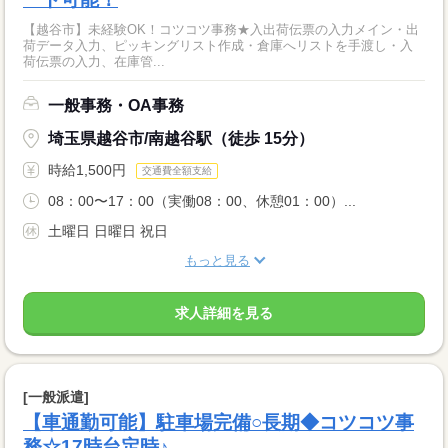
【越谷市】未経験OK！コツコツ事務★入出荷伝票の入力メイン・出
荷データ入力、ピッキングリスト作成・倉庫へリストを手渡し・入
荷伝票の入力、在庫管...
一般事務・OA事務
埼玉県越谷市/南越谷駅（徒歩 15分）
時給1,500円
交通費全額支給
08：00〜17：00（実働08：00、休憩01：00）...
土曜日 日曜日 祝日
もっと見る
求人詳細を見る
[一般派遣]
【車通勤可能】駐車場完備○長期◆コツコツ事
務☆17時台定時♪