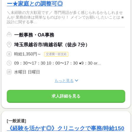
ー★家庭との調整可◎
＼未経験の方大歓迎です／ 専門用語が多く感じられるかもしれませ
んが 業務自体は簡単なものばかり！ メインでお願いしたいことは ■
設計に関する事...
一般事務・OA事務
埼玉県越谷市/南越谷駅（徒歩 7分）
時給1,350円～
交通費一部支給
09：30〜17：30 10：00〜17：30 ●9：30 or...
水曜日 日曜日
もっと見る
求人詳細を見る
[一般派遣]
《経験を活かす◎》クリニックで事務/時給150