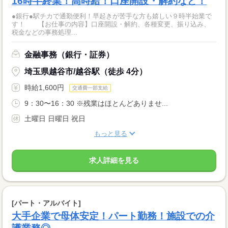
16時半終業！高時給！口座開設・解約など！
●銀行●駅チカで通勤便利！早起きが苦手な方も嬉しい９時半始業で
す！ 【お仕事の内容】口座開設・解約、各種変更、振り込み、
税金などの事務処理...
金融事務（銀行・証券）
埼玉県越谷市/越谷駅（徒歩 4分）
時給1,600円
交通費一部支給
9：30〜16：30 ※残業はほとんどありませ...
土曜日 日曜日 祝日
もっと見る
求人詳細を見る
[パート・アルバイト]
大手企業で母体安定！パート勤務！施設での介