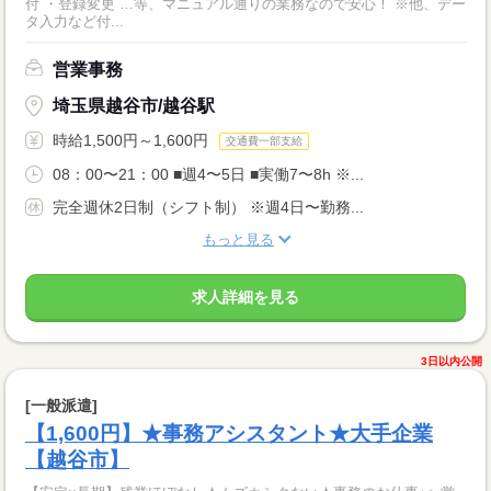
付 ・登録変更 …等、マニュアル通りの業務なので安心！ ※他、デー
タ入力など付...
営業事務
埼玉県越谷市/越谷駅
時給1,500円～1,600円
交通費一部支給
08：00〜21：00 ■週4〜5日 ■実働7〜8h ※...
完全週休2日制（シフト制） ※週4日〜勤務...
もっと見る
求人詳細を見る
3日以内公開
[一般派遣]
【1,600円】★事務アシスタント★大手企業
【越谷市】