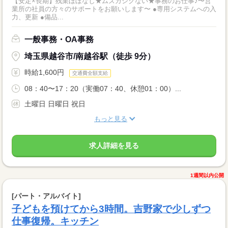
【安定×長期】残業ほぼなし★ムズカシクない★事務のお仕事♪〜営
業所の社員の方々のサポートをお願いします〜 ●専用システムへの入
力、更新 ●備品...
一般事務・OA事務
埼玉県越谷市/南越谷駅（徒歩 9分）
時給1,600円
交通費全額支給
08：40〜17：20（実働07：40、休憩01：00）...
土曜日 日曜日 祝日
もっと見る
求人詳細を見る
1週間以内公開
[パート・アルバイト]
子どもを預けてから3時間。吉野家で少しずつ
仕事復帰。キッチン