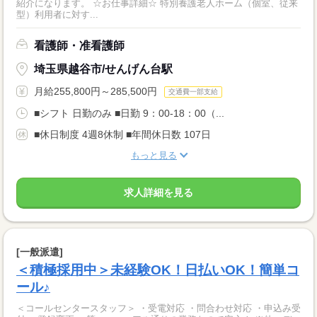
紹介になります。 ☆お仕事詳細☆ 特別養護老人ホーム（個室、従来
型）利用者に対す...
看護師・准看護師
埼玉県越谷市/せんげん台駅
月給255,800円～285,500円
交通費一部支給
■シフト 日勤のみ ■日勤 9：00-18：00（...
■休日制度 4週8休制 ■年間休日数 107日
もっと見る
求人詳細を見る
[一般派遣]
＜積極採用中＞未経験OK！日払いOK！簡単コ
ール♪
＜コールセンタースタッフ＞ ・受電対応 ・問合わせ対応 ・申込み受