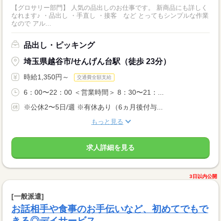
【グロサリー部門】 人気の品出しのお仕事です。 新商品にも詳しく
なれます♪ ・品出し ・手直し ・接客 など とってもシンプルな作業
なので アル...
品出し・ピッキング
埼玉県越谷市/せんげん台駅（徒歩 23分）
時給1,350円～
交通費全額支給
6：00〜22：00 ＜営業時間＞ 8：30〜21：...
※公休2〜5日/週 ※有休あり（6ヵ月後付与...
もっと見る
求人詳細を見る
3日以内公開
[一般派遣]
お話相手や食事のお手伝いなど、初めてでもで
きる◎デイサービス