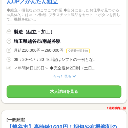
んUP／かんたん組立
◆組立・梱包などのこつこつ作業 ◆自分に合ったお仕事が見つかる
≪具体的には≫ ・機械にプラスチック製品をセット ・ボタンを押し
て、機械を動か...
製造（組立・加工）
埼玉県越谷市/南越谷駅
月給210,000円～260,000円
交通費全額支給
08：30〜17：30 ※上記はシフトの一例とな...
＜年間休日125日＞ ◆完全週休2日制（土日...
もっと見る
求人詳細を見る
1週間以内公開
[一般派遣]
【越谷市】高時給1600円！梱包や有機溶剤の