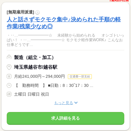
1週間以内公開
[無期雇用派遣]
?
人と話さずモクモク集中♪決められた手順の軽
作業/残業少なめ◎
・‥…━━━━━━━━☆ 未経験から始められる オシゴトいっ
ぱい！ ・‥…━━━━━━━━☆ モクモク軽作業WORK♪ こんなお
仕事どうです...
製造（組立・加工）
埼玉県越谷市/越谷駅
月給241,000円～294,000円
交通費一部支給
【 勤務時間 】 ■日勤：8：30‾17：30 ...
土曜日 日曜日 祝日
もっと見る
求人詳細を見る