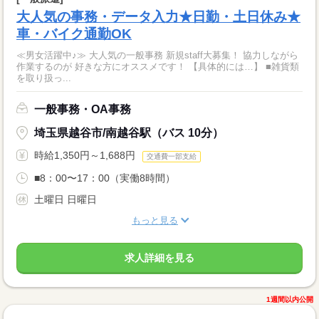
大人気の事務・データ入力★日勤・土日休み★
車・バイク通勤OK
≪男女活躍中♪≫ 大人気の一般事務 新規staff大募集！ 協力しながら
作業するのが 好きな方にオススメです！ 【具体的には…】 ■雑貨類
を取り扱っ...
一般事務・OA事務
埼玉県越谷市/南越谷駅（バス 10分）
時給1,350円～1,688円
交通費一部支給
■8：00〜17：00（実働8時間）
土曜日 日曜日
もっと見る
求人詳細を見る
1週間以内公開