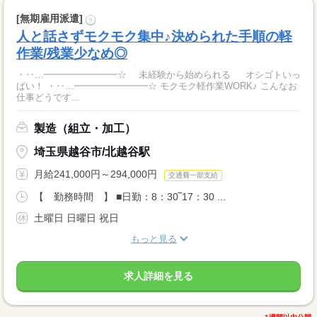
[無期雇用派遣]
?
人と話さずモクモク集中♪決められた手順の軽
作業/残業少なめ◎
・‥…━━━━━━━━☆ 未経験から始められる オシゴトいっ
ぱい！ ・‥…━━━━━━━━☆ モクモク軽作業WORK♪ こんなお
仕事どうです...
製造（組立・加工）
埼玉県越谷市/北越谷駅
月給241,000円～294,000円
交通費一部支給
【 勤務時間 】 ■日勤：8：30‾17：30 ...
土曜日 日曜日 祝日
もっと見る
求人詳細を見る