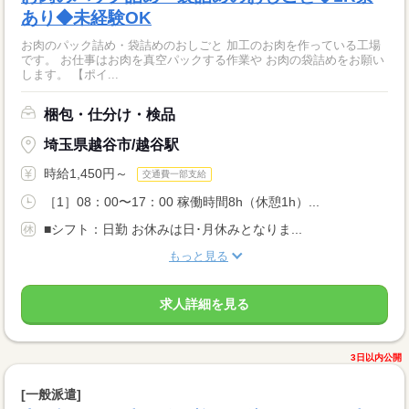
あり◆未経験OK
お肉のパック詰め・袋詰めのおしごと 加工のお肉を作っている工場
です。 お仕事はお肉を真空パックする作業や お肉の袋詰めをお願い
します。 【ポイ...
梱包・仕分け・検品
埼玉県越谷市/越谷駅
時給1,450円～
交通費一部支給
［1］08：00〜17：00 稼働時間8h（休憩1h）...
■シフト：日勤 お休みは日･月休みとなりま...
もっと見る
求人詳細を見る
3日以内公開
[一般派遣]