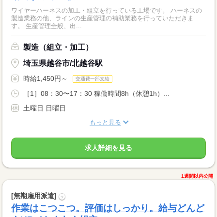
ワイヤーハーネスの加工・組立を行っている工場です。 ハーネスの
製造業務の他、ラインの生産管理の補助業務を行っていただきま
す。 生産管理全般、出...
製造（組立・加工）
埼玉県越谷市/北越谷駅
時給1,450円～
交通費一部支給
［1］08：30〜17：30 稼働時間8h（休憩1h）...
土曜日 日曜日
もっと見る
求人詳細を見る
1週間以内公開
[無期雇用派遣]
?
作業はこつこつ。評価はしっかり。給与どんど