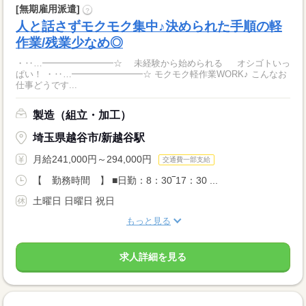
[無期雇用派遣]
?
人と話さずモクモク集中♪決められた手順の軽
作業/残業少なめ◎
・‥…━━━━━━━━☆ 未経験から始められる オシゴトいっ
ぱい！ ・‥…━━━━━━━━☆ モクモク軽作業WORK♪ こんなお
仕事どうです...
製造（組立・加工）
埼玉県越谷市/新越谷駅
月給241,000円～294,000円
交通費一部支給
【 勤務時間 】 ■日勤：8：30‾17：30 ...
土曜日 日曜日 祝日
もっと見る
求人詳細を見る