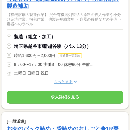
製造補助
【有機溶剤の製造作業】 混合有機溶剤製品の原料の投入作業や小分
け充填作業、梱包作業、他製造補助業務 ・容器の移動などの準備 ・
容器へのラベル...
製造（組立・加工）
埼玉県越谷市/新越谷駅（バス 13分）
時給1,600円～2,000円
交通費一部支給
8：00〜17：00 実働8：00 休憩60分 午前...
土曜日 日曜日 祝日
もっと見る
求人詳細を見る
[一般派遣]
お肉のパック詰め・袋詰めのおしごと◆1R寮