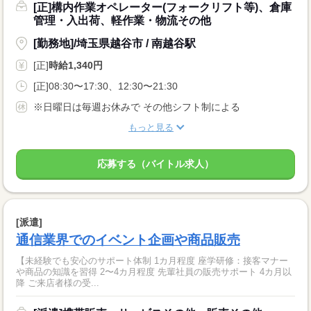
[正]構内作業オペレーター(フォークリフト等)、倉庫
管理・入出荷、軽作業・物流その他
[勤務地]/埼玉県越谷市 / 南越谷駅
[正]
時給1,340円
[正]08:30〜17:30、12:30〜21:30
※日曜日は毎週お休みで その他シフト制による
もっと見る
応募する（バイトル求人）
[派遣]
通信業界でのイベント企画や商品販売
【未経験でも安心のサポート体制 1カ月程度 座学研修：接客マナー
や商品の知識を習得 2〜4カ月程度 先輩社員の販売サポート 4カ月以
降 ご来店者様の受...