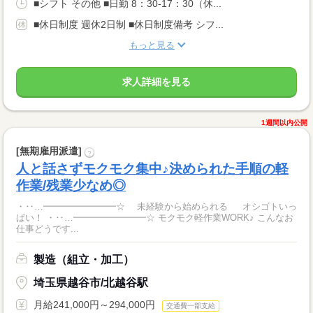
■シフト その他 ■日勤 8：30-17：30（休...
■休日制度 週休2日制 ■休日制度備考 シフ...
もっと見る
求人詳細を見る
1週間以内公開
[無期雇用派遣]
?
人と話さずモクモク集中♪決められた手順の軽
作業/残業少なめ◎
・‥…━━━━━━━━☆ 未経験から始められる オシゴトいっ
ぱい！ ・‥…━━━━━━━━☆ モクモク軽作業WORK♪ こんなお
仕事どうです...
製造（組立・加工）
埼玉県越谷市/北越谷駅
月給241,000円～294,000円
交通費一部支給