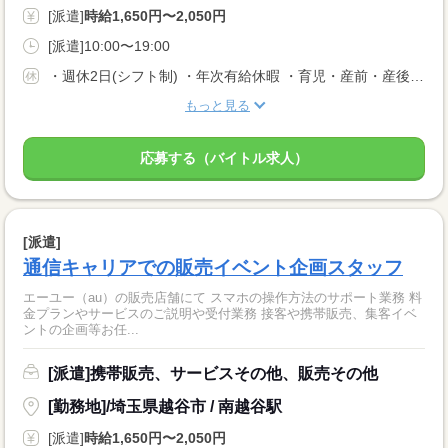
[派遣]
時給1,650円〜2,050円
[派遣]10:00〜19:00
・週休2日(シフト制) ・年次有給休暇 ・育児・産前・産後休暇 ・弔事休暇 ・結婚休暇 ・出産休暇 ・交通遮断休暇 ・感染症休暇 ・罹災休暇 ・私傷病休暇 ・その他社内規定による休暇多数有
もっと見る
応募する（バイトル求人）
[派遣]
通信キャリアでの販売イベント企画スタッフ
エーユー（au）の販売店舗にて スマホの操作方法のサポート業務 料
金プランやサービスのご説明や受付業務 接客や携帯販売、集客イベ
ントの企画等お任...
[派遣]携帯販売、サービスその他、販売その他
[勤務地]/埼玉県越谷市 / 南越谷駅
[派遣]
時給1,650円〜2,050円