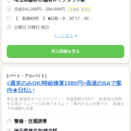
月給241,000円～294,000円
交通費一部支給
【 勤務時間 】 ■日勤：8：30‾17：30 ...
土曜日 日曜日 祝日
もっと見る
求人詳細を見る
[パート・アルバイト]
<週末のみOK/時給換算1580円>高速のSAで案
内★日払い
東北道 新蓮田サービスエリア！！ 高速道路のSAで、 駐車場を利用
する車が スムーズに駐車できるよう ご案内するお仕事です。 現場ま
での移動も先輩...
警備・交通誘導
埼玉県越谷市/越谷駅