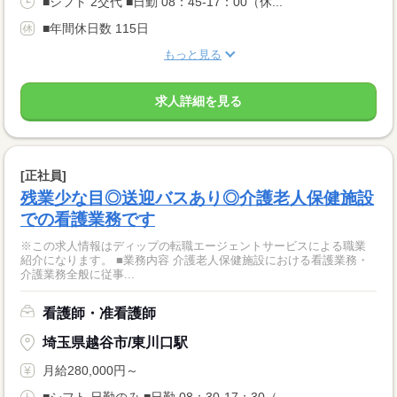
■シフト 2交代 ■日勤 08：45-17：00（休...
■年間休日数 115日
もっと見る
求人詳細を見る
[正社員]
残業少な目◎送迎バスあり◎介護老人保健施設
での看護業務です
※この求人情報はディップの転職エージェントサービスによる職業
紹介になります。 ■業務内容 介護老人保健施設における看護業務・
介護業務全般に従事...
看護師・准看護師
埼玉県越谷市/東川口駅
月給280,000円～
■シフト 日勤のみ ■日勤 08：30-17：30（...