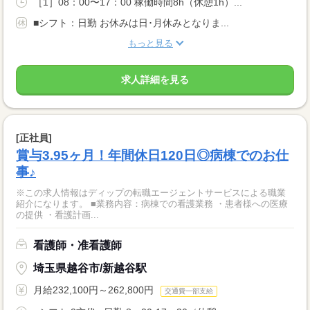
［1］08：00〜17：00 稼働時間8h（休憩1h）...
■シフト：日勤 お休みは日･月休みとなりま...
もっと見る
求人詳細を見る
[正社員]
賞与3.95ヶ月！年間休日120日◎病棟でのお仕
事♪
※この求人情報はディップの転職エージェントサービスによる職業
紹介になります。 ■業務内容：病棟での看護業務 ・患者様への医療
の提供 ・看護計画...
看護師・准看護師
埼玉県越谷市/新越谷駅
月給232,100円～262,800円
交通費一部支給