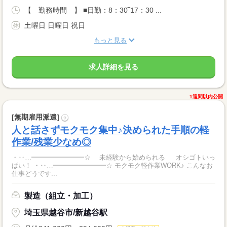
【 勤務時間 】 ■日勤：8：30‾17：30 ...
土曜日 日曜日 祝日
もっと見る
求人詳細を見る
1週間以内公開
[無期雇用派遣]
?
人と話さずモクモク集中♪決められた手順の軽
作業/残業少なめ◎
・‥…━━━━━━━━☆ 未経験から始められる オシゴトいっ
ぱい！ ・‥…━━━━━━━━☆ モクモク軽作業WORK♪ こんなお
仕事どうです...
製造（組立・加工）
埼玉県越谷市/新越谷駅