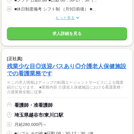
■休日制度備考 シフト制 （月9日前後） ■...
もっと見る
求人詳細を見る
[正社員]
残業少な目◎送迎バスあり◎介護老人保健施設
での看護業務です
※この求人情報はディップの転職エージェントサービスによる職業
紹介になります。 ■業務内容 介護老人保健施設における看護業務・
介護業務全般に従事...
看護師・准看護師
埼玉県越谷市/東川口駅
月給280,000円～
■シフト その他 ■日勤 08：30-17：30（休...