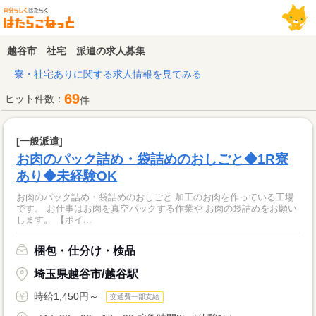
越谷市 社宅 派遣の求人募集
寮・社宅ありに関する求人情報を見てみる
69
ヒット件数：
件
[一般派遣]
お肉のパック詰め・袋詰めのおしごと◆1R寮
あり◆未経験OK
お肉のパック詰め・袋詰めのおしごと 加工のお肉を作っている工場
です。 お仕事はお肉を真空パックする作業や お肉の袋詰めをお願い
します。 【ポイ...
梱包・仕分け・検品
埼玉県越谷市/越谷駅
時給1,450円～
交通費一部支給