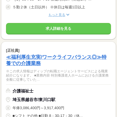
５勤２休（土日以外） ※休日は毎週1日以上
もっと見る
求人詳細を見る
[正社員]
≪福利厚生充実/ワークライフバランス◎≫特
養での介護業務
※この求人情報はディップの転職エージェントサービスによる職業
紹介になります。 ■業務内容 特別養護老人ホームにおける介護業務
全般に従事していた...
介護福祉士
埼玉県越谷市/東川口駅
年俸3,086,400円～3,917,400円
■シフト その他 ■日勤 8：30-17：30（休...