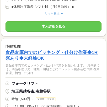
■休日制度備考 シフト制 （月9日前後） ■...
もっと見る
求人詳細を見る
[契約社員]
食品倉庫内でのピッキング・仕分け作業◆1R
寮あり◆未経験OK
食品倉庫内でのピッキング・仕分け作業をお願いします。 具体的に
は、商品を送り先・種類・納期ごとにパレットへ積み込む作業 在庫
管理、梱包、仕分け...
フォークリフト
埼玉県越谷市/南越谷駅
時給1,500円～
交通費一部支給
［1］08：00〜17：00 稼働時間8h（休憩1h）...