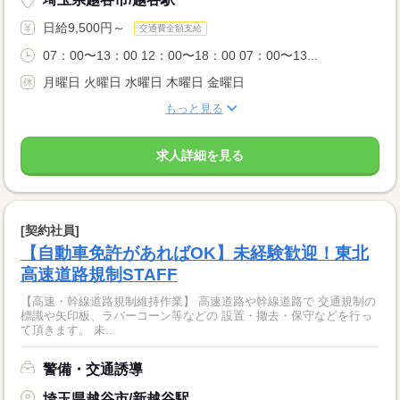
日給9,500円～
交通費全額支給
07：00〜13：00 12：00〜18：00 07：00〜13...
月曜日 火曜日 水曜日 木曜日 金曜日
もっと見る
求人詳細を見る
[契約社員]
【自動車免許があればOK】未経験歓迎！東北
高速道路規制STAFF
【高速・幹線道路規制維持作業】 高速道路や幹線道路で 交通規制の
標識や矢印板、ラバーコーン等などの 設置・撤去・保守などを行っ
て頂きます。 未...
警備・交通誘導
埼玉県越谷市/新越谷駅