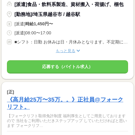
[派遣]食品・飲料系製造、資材搬入・荷揚げ、梱包
[勤務地]/埼玉県越谷市 / 越谷駅
[派遣]
時給1,450円〜
[派遣]08:00〜17:00
■シフト：日勤 お休みは日・月休みとなります。不定期に残業が1H〜1.5H発生する場合があります。 ※休日は毎週1日以上
もっと見る
応募する（バイトル求人）
[正]
《高月給25万〜35万。。》正社員@フォーク
リフト。
【フォークリフト取得免許制度 福利厚生としてご用意しております
ので 当社をご利用いただきステップアップ していただければと思い
ます フォークリフ...