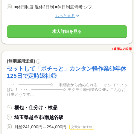
■休日制度 週休2日制 ■休日制度備考 シフ...
もっと見る
求人詳細を見る
1週間以内公開
[無期雇用派遣]
?
セットして「ポチっと」カンタン軽作業◎年休
125日で定時退社◎
・‥…━━━━━━━━☆ 未経験から始められる オシゴトいっ
ぱい！ ・‥…━━━━━━━━☆ モクモク軽作業WORK♪ こんなお
仕事どうです...
梱包・仕分け・検品
埼玉県越谷市/南越谷駅
月給241,000円～294,000円
交通費一部支給