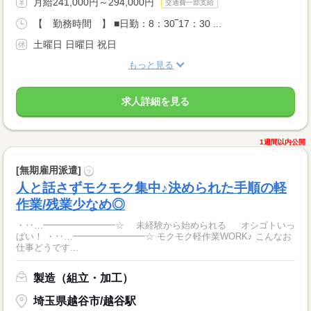
月給241,000円～294,000円
交通費一部支給
【 勤務時間 】 ■日勤：8：30‾17：30 ...
土曜日 日曜日 祝日
もっと見る
求人詳細を見る
1週間以内公開
[無期雇用派遣]
?
人と話さずモクモク集中♪決められた手順の軽
作業/残業少なめ◎
・‥…━━━━━━━━☆ 未経験から始められる オシゴトいっ
ぱい！ ・‥…━━━━━━━━☆ モクモク軽作業WORK♪ こんなお
仕事どうです...
製造（組立・加工）
埼玉県越谷市/越谷駅