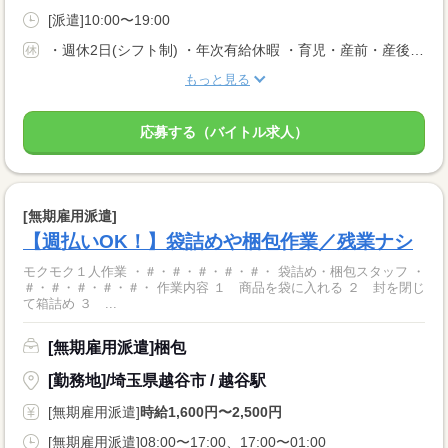
[派遣]10:00〜19:00
・週休2日(シフト制) ・年次有給休暇 ・育児・産前・産後休暇 ・弔事休暇 ・結婚休暇 ・出産休暇 ・交通遮断休暇 ・感染症休暇 ・罹災休暇 ・私傷病休暇 ・その他社内規定による休暇多数有
もっと見る
応募する（バイトル求人）
[無期雇用派遣]
【週払いOK！】袋詰めや梱包作業／残業ナシ
モクモク１人作業 ・＃・＃・＃・＃・＃・ 袋詰め・梱包スタッフ ・
＃・＃・＃・＃・＃・ 作業内容 １ 商品を袋に入れる ２ 封を閉じ
て箱詰め ３ ...
[無期雇用派遣]梱包
[勤務地]/埼玉県越谷市 / 越谷駅
[無期雇用派遣]
時給1,600円〜2,500円
[無期雇用派遣]08:00〜17:00、17:00〜01:00