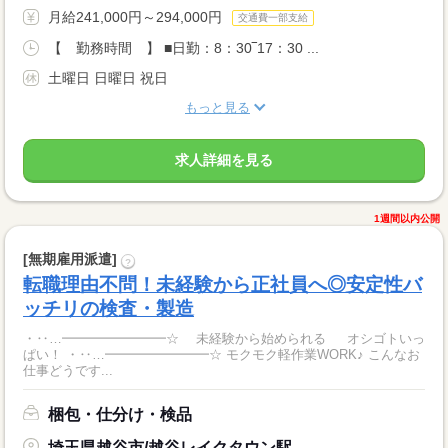
月給241,000円～294,000円
交通費一部支給
【 勤務時間 】 ■日勤：8：30‾17：30 ...
土曜日 日曜日 祝日
もっと見る
求人詳細を見る
1週間以内公開
[無期雇用派遣]
?
転職理由不問！未経験から正社員へ◎安定性バ
ッチリの検査・製造
・‥…━━━━━━━━☆ 未経験から始められる オシゴトいっ
ぱい！ ・‥…━━━━━━━━☆ モクモク軽作業WORK♪ こんなお
仕事どうです...
梱包・仕分け・検品
埼玉県越谷市/越谷レイクタウン駅