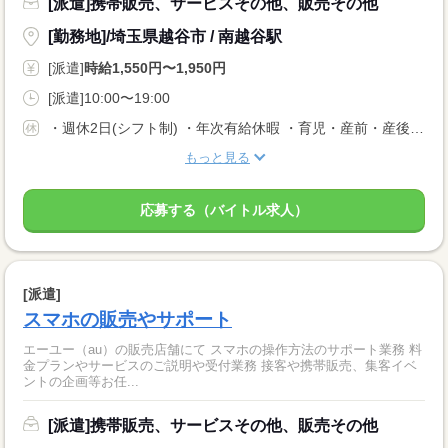
[派遣]携帯販売、サービスその他、販売その他
[勤務地]/埼玉県越谷市 / 南越谷駅
[派遣]
時給1,550円〜1,950円
[派遣]10:00〜19:00
・週休2日(シフト制) ・年次有給休暇 ・育児・産前・産後休暇 ・弔事休暇 ・結婚休暇 ・出産休暇 ・交通遮断休暇 ・感染症休暇 ・罹災休暇 ・私傷病休暇 ・その他社内規定による休暇多数有
もっと見る
応募する（バイトル求人）
[派遣]
スマホの販売やサポート
エーユー（au）の販売店舗にて スマホの操作方法のサポート業務 料
金プランやサービスのご説明や受付業務 接客や携帯販売、集客イベ
ントの企画等お任...
[派遣]携帯販売、サービスその他、販売その他