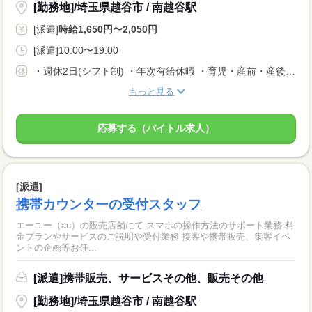
[勤務地]/埼玉県越谷市 / 南越谷駅
[派遣]
時給1,650円〜2,050円
[派遣]10:00〜19:00
・週休2日(シフト制) ・年次有給休暇 ・育児・産前・産後休暇 ・弔事休暇 ・結婚休暇 ・出産休暇 ・交通遮断休暇 ・感染症休暇 ・罹災休暇 ・私傷病休暇 ・その他社内規定による休暇多数有
もっと見る
応募する（バイトル求人）
[派遣]
携帯カウンターの受付スタッフ
エーユー（au）の販売店舗にて スマホの操作方法のサポート業務 料
金プランやサービスのご説明や受付業務 接客や携帯販売、集客イベ
ントの企画等お任...
[派遣]携帯販売、サービスその他、販売その他
[勤務地]/埼玉県越谷市 / 南越谷駅