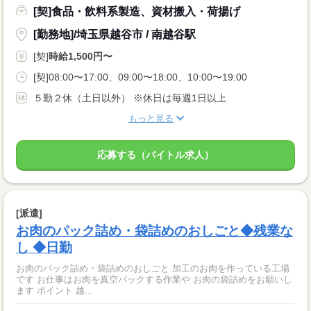
[契]食品・飲料系製造、資材搬入・荷揚げ
[勤務地]/埼玉県越谷市 / 南越谷駅
[契]
時給1,500円〜
[契]08:00〜17:00、09:00〜18:00、10:00〜19:00
５勤２休（土日以外） ※休日は毎週1日以上
もっと見る
応募する（バイトル求人）
[派遣]
お肉のパック詰め・袋詰めのおしごと◆残業な
し ◆日勤
お肉のパック詰め・袋詰めのおしごと 加工のお肉を作っている工場
です お仕事はお肉を真空パックする作業や お肉の袋詰めをお願いし
ます ポイント 越...