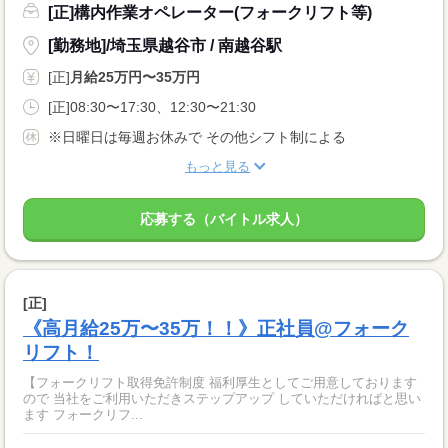
[正]構内作業オペレーター(フォークリフト等)
[勤務地]/埼玉県越谷市 / 南越谷駅
[正]
月給25万円〜35万円
[正]08:30〜17:30、12:30〜21:30
※日曜日は毎週お休みで その他シフト制による
もっと見る
応募する（バイトル求人）
[正]
《高月給25万〜35万！！》正社員@フォーク
リフト！
【フォークリフト取得免許制度 福利厚生としてご用意しております
ので 当社をご利用いただきステップアップ していただければと思い
ます フォークリフ...