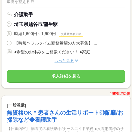
環境を整える 料...
介護助手
埼玉県越谷市/蒲生駅
時給1,600円～1,900円
交通費全額支給
【時短〜フルタイム勤務希望の方大募集】 ...
●希望のお休みをご相談ください！ ●家庭...
もっと見る
求人詳細を見る
1週間以内公開
[一般派遣]
無資格OK＊患者さんの生活サポート◎配膳/お
掃除など◆看護助手
【仕事内容】 病院での看護助手/ナースエイド業務 ●入院患者様のサ