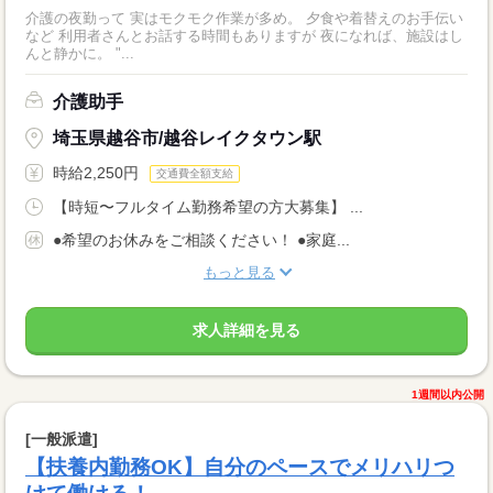
介護の夜勤って 実はモクモク作業が多め。 夕食や着替えのお手伝い
など 利用者さんとお話する時間もありますが 夜になれば、施設はし
んと静かに。 "...
介護助手
埼玉県越谷市/越谷レイクタウン駅
時給2,250円
交通費全額支給
【時短〜フルタイム勤務希望の方大募集】 ...
●希望のお休みをご相談ください！ ●家庭...
もっと見る
求人詳細を見る
1週間以内公開
[一般派遣]
【扶養内勤務OK】自分のペースでメリハリつ