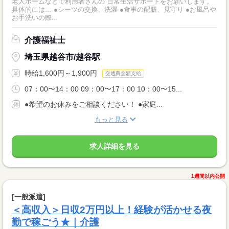
老人ホームなどで利用者さんの 日常生活サポートをお願いします。
具体的には… ●シーツの交換、洗濯 ●食事の配膳、見守り ●お風呂や
お手洗いの際...
介護福祉士
埼玉県越谷市/越谷駅
時給1,600円～1,900円
交通費全額支給
07：00〜14：00 09：00〜17：00 10：00〜15...
●希望のお休みをご相談ください！ ●家庭...
もっと見る
求人詳細を見る
1週間以内公開
[一般派遣]
＜高収入＞日収2万円以上！経験が活かせる夜
勤で稼ごう★｜介護