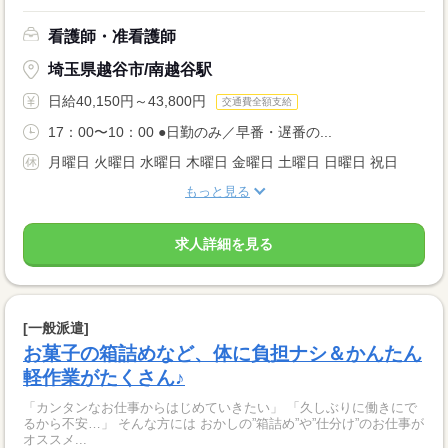
看護師・准看護師
埼玉県越谷市/南越谷駅
日給40,150円～43,800円
交通費全額支給
17：00〜10：00 ●日勤のみ／早番・遅番の...
月曜日 火曜日 水曜日 木曜日 金曜日 土曜日 日曜日 祝日
もっと見る
求人詳細を見る
[一般派遣]
お菓子の箱詰めなど、体に負担ナシ＆かんたん
軽作業がたくさん♪
「カンタンなお仕事からはじめていきたい」 「久しぶりに働きにで
るから不安…」 そんな方には おかしの”箱詰め”や”仕分け”のお仕事が
オススメ...