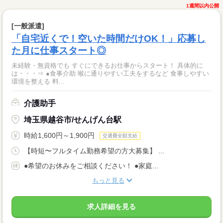
1週間以内公開
[一般派遣]
「自宅近くで！空いた時間だけOK！」応募し
た月に仕事スタート◎
未経験・無資格でも すぐにできるお仕事からスタート！ 具体的に
は・・・⇒ ●食事介助 喉に通りやすい工夫をするなど 食事しやすい
環境を整える 料...
介護助手
埼玉県越谷市/せんげん台駅
時給1,600円～1,900円
交通費全額支給
【時短〜フルタイム勤務希望の方大募集】 ...
●希望のお休みをご相談ください！ ●家庭...
もっと見る
求人詳細を見る