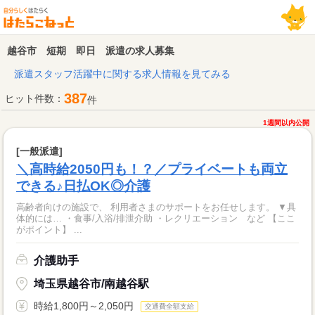
越谷市 短期 即日 派遣の求人募集
派遣スタッフ活躍中に関する求人情報を見てみる
387
ヒット件数：
件
1週間以内公開
[一般派遣]
＼高時給2050円も！？／プライベートも両立
できる♪日払OK◎介護
高齢者向けの施設で、 利用者さまのサポートをお任せします。 ▼具
体的には… ・食事/入浴/排泄介助 ・レクリエーション など 【ここ
がポイント】 ...
介護助手
埼玉県越谷市/南越谷駅
時給1,800円～2,050円
交通費全額支給