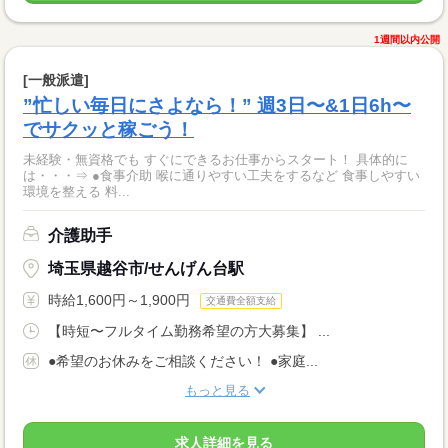
1週間以内公開
[一般派遣]
”忙しい毎日にさよなら！” 週3日〜&1日6h〜
でサクッと稼ごう！
未経験・無資格でも すぐにできるお仕事からスタート！ 具体的に
は・・・⇒ ●食事介助 喉に通りやすい工夫をするなど 食事しやすい
環境を整える 料...
介護助手
埼玉県越谷市/せんげん台駅
時給1,600円～1,900円
交通費全額支給
【時短〜フルタイム勤務希望の方大募集】 ...
●希望のお休みをご相談ください！ ●家庭...
もっと見る
求人詳細を見る