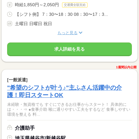
時給1,850円～2,050円
交通費全額支給
【シフト例】 7：30〜18：30 08：30〜17：3...
土曜日 日曜日 祝日
もっと見る
求人詳細を見る
1週間以内公開
[一般派遣]
"希望のシフトが叶う♪"主ふさん活躍中の介
護！即日スタートOK
未経験・無資格でも すぐにできるお仕事からスタート！ 具体的に
は・・・⇒ ●食事介助 喉に通りやすい工夫をするなど 食事しやすい
環境を整える 料...
介護助手
埼玉県越谷市/新越谷駅