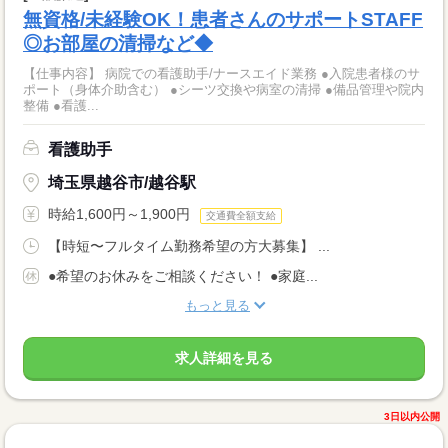
無資格/未経験OK！患者さんのサポートSTAFF
◎お部屋の清掃など◆
【仕事内容】 病院での看護助手/ナースエイド業務 ●入院患者様のサ
ポート（身体介助含む） ●シーツ交換や病室の清掃 ●備品管理や院内
整備 ●看護...
看護助手
埼玉県越谷市/越谷駅
時給1,600円～1,900円
交通費全額支給
【時短〜フルタイム勤務希望の方大募集】 ...
●希望のお休みをご相談ください！ ●家庭...
もっと見る
求人詳細を見る
3日以内公開