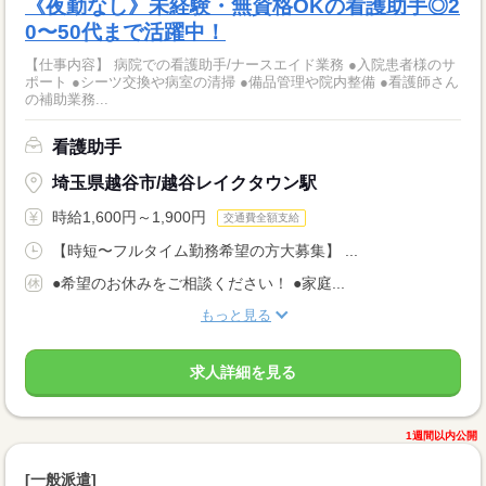
《夜勤なし》未経験・無資格OKの看護助手◎2
0〜50代まで活躍中！
【仕事内容】 病院での看護助手/ナースエイド業務 ●入院患者様のサ
ポート ●シーツ交換や病室の清掃 ●備品管理や院内整備 ●看護師さん
の補助業務...
看護助手
埼玉県越谷市/越谷レイクタウン駅
時給1,600円～1,900円
交通費全額支給
【時短〜フルタイム勤務希望の方大募集】 ...
●希望のお休みをご相談ください！ ●家庭...
もっと見る
求人詳細を見る
1週間以内公開
[一般派遣]