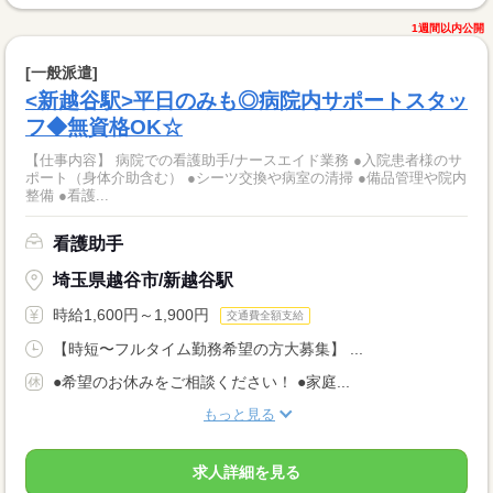
1週間以内公開
[一般派遣]
<新越谷駅>平日のみも◎病院内サポートスタッ
フ◆無資格OK☆
【仕事内容】 病院での看護助手/ナースエイド業務 ●入院患者様のサ
ポート（身体介助含む） ●シーツ交換や病室の清掃 ●備品管理や院内
整備 ●看護...
看護助手
埼玉県越谷市/新越谷駅
時給1,600円～1,900円
交通費全額支給
【時短〜フルタイム勤務希望の方大募集】 ...
●希望のお休みをご相談ください！ ●家庭...
もっと見る
求人詳細を見る