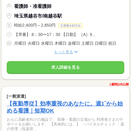
看護師・准看護師
埼玉県越谷市/南越谷駅
時給2,400円～2,850円
交通費全額支給
【早番】 8：30〜17：30 【日勤】 ［A］9...
月曜日 火曜日 水曜日 木曜日 金曜日 土曜日 日曜日 祝日
もっと見る
求人詳細を見る
1週間以内公開
[一般派遣]
【夜勤専従】効率重視のあなたに。週1‾から始
める看護｜短期OK
おもに高齢者向けの施設で、 医療・看護の立場から 利用者さまのサ
ポートをお願いします。 【具体的には…】 ・バイタルチェック ・薬
の管理（投薬管...