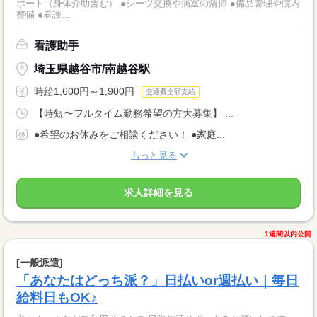
ポート（身体介助含む） ●シーツ交換や病室の清掃 ●備品管理や院内
整備 ●看護...
看護助手
埼玉県越谷市/南越谷駅
時給1,600円～1,900円
交通費全額支給
【時短〜フルタイム勤務希望の方大募集】 ...
●希望のお休みをご相談ください！ ●家庭...
もっと見る
求人詳細を見る
1週間以内公開
[一般派遣]
「あなたはどっち派？」日払いor週払い｜毎日
給料日もOK♪