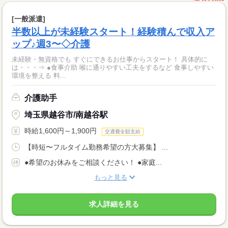
[一般派遣]
半数以上が未経験スタート！経験積んで収入ア
ップ♪週3〜◇介護
未経験・無資格でも すぐにできるお仕事からスタート！ 具体的に
は・・・⇒ ●食事介助 喉に通りやすい工夫をするなど 食事しやすい
環境を整える 料...
介護助手
埼玉県越谷市/南越谷駅
時給1,600円～1,900円
交通費全額支給
【時短〜フルタイム勤務希望の方大募集】 ...
●希望のお休みをご相談ください！ ●家庭...
もっと見る
求人詳細を見る