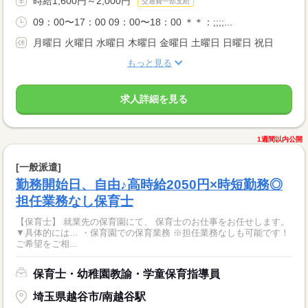
時給1,600円～2,000円
交通費一部支給
09：00〜17：00 09：00〜18：00 ＊＊：;;;;...
月曜日 火曜日 水曜日 木曜日 金曜日 土曜日 日曜日 祝日
もっと見る
求人詳細を見る
1週間以内公開
[一般派遣]
勤務開始日、自由♪高時給2050円×時短勤務◎
担任業務なし保育士
【保育士】 就業先の保育園にて、 保育士のお仕事をお任せします。
▼具体的には… ・保育園での保育業務 ※担任業務なしも可能です！
ご希望をご相...
保育士・幼稚園教諭・学童保育指導員
埼玉県越谷市/南越谷駅