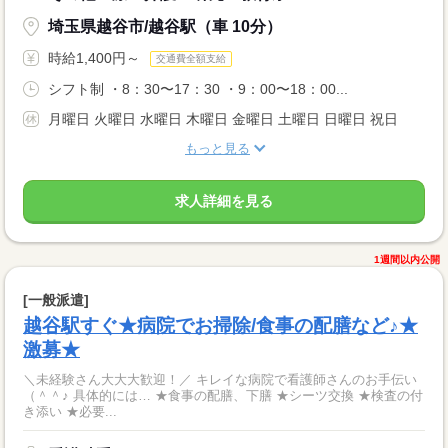
埼玉県越谷市/越谷駅（車 10分）
時給1,400円～
交通費全額支給
シフト制 ・8：30〜17：30 ・9：00〜18：00...
月曜日 火曜日 水曜日 木曜日 金曜日 土曜日 日曜日 祝日
もっと見る
求人詳細を見る
1週間以内公開
[一般派遣]
越谷駅すぐ★病院でお掃除/食事の配膳など♪★
激募★
＼未経験さん大大大歓迎！／ キレイな病院で看護師さんのお手伝い
（＾＾♪ 具体的には… ★食事の配膳、下膳 ★シーツ交換 ★検査の付
き添い ★必要...