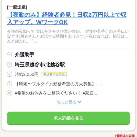
[一般派遣]
【夜勤のみ】経験者必見！日収2万円以上で収
入アップ。WワークOK
介護の夜勤って 実はモクモク作業が多め。 夕食や着替えのお手伝い
など 利用者さんとお話する時間もありますが 夜になれば、施設はし
んと静かに。 "...
介護助手
埼玉県越谷市/北越谷駅
時給2,250円
交通費全額支給
【時短〜フルタイム勤務希望の方大募集】 ...
●希望のお休みをご相談ください！ ●家庭...
もっと見る
求人詳細を見る
1週間以内公開