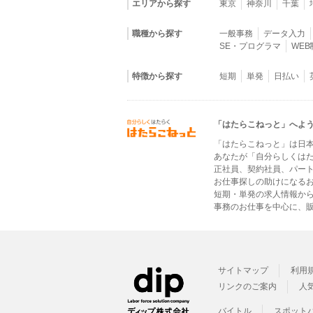
エリアから探す
東京
神奈川
千葉
職種から探す
一般事務
データ入力
SE・プログラマ
WE
特徴から探す
短期
単発
日払い
「はたらこねっと」へよ
「はたらこねっと」は日
あなたが「自分らしくは
正社員、契約社員、パー
お仕事探しの助けになる
短期・単発の求人情報か
事務のお仕事を中心に、販
サイトマップ
利用
リンクのご案内
人
バイトル
スポット