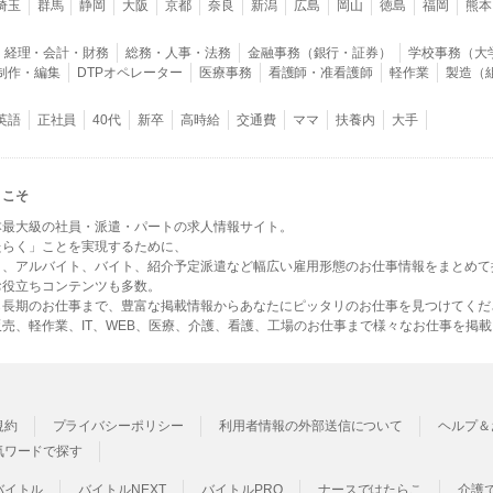
埼玉
群馬
静岡
大阪
京都
奈良
新潟
広島
岡山
徳島
福岡
熊本
経理・会計・財務
総務・人事・法務
金融事務（銀行・証券）
学校事務（大
B制作・編集
DTPオペレーター
医療事務
看護師・准看護師
軽作業
製造（
英語
正社員
40代
新卒
高時給
交通費
ママ
扶養内
大手
うこそ
本最大級の社員・派遣・パートの求人情報サイト。
たらく」ことを実現するために、
ト、アルバイト、バイト、紹介予定派遣など幅広い雇用形態のお仕事情報をまとめて
お役立ちコンテンツも多数。
ら長期のお仕事まで、豊富な掲載情報からあなたにピッタリのお仕事を見つけてくだ
売、軽作業、IT、WEB、医療、介護、看護、工場のお仕事まで様々なお仕事を掲
規約
プライバシーポリシー
利用者情報の外部送信について
ヘルプ＆
気ワードで探す
バイトル
バイトルNEXT
バイトルPRO
ナースではたらこ
介護