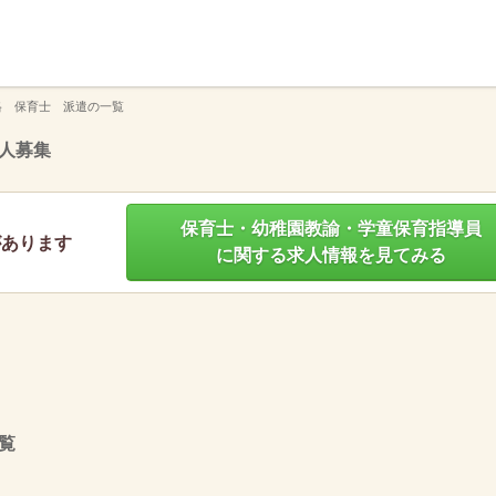
】
格 保育士 派遣の一覧
人募集
保育士・幼稚園教諭・学童保育指導員
があります
に関する求人情報を見てみる
覧