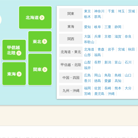
東京
神奈川
千葉
埼玉
茨城
関東
栃木
群馬
東海
愛知
岐阜
三重
静岡
大阪
兵庫
京都
滋賀
奈良
関西
和歌山
北海道
青森
岩手
宮城
秋田
北海道・東北
山形
福島
山梨
長野
新潟
富山
石川
甲信越・北陸
福井
広島
岡山
鳥取
島根
山口
中国・四国
香川
徳島
愛媛
高知
福岡
佐賀
長崎
熊本
大分
九州・沖縄
宮崎
鹿児島
沖縄