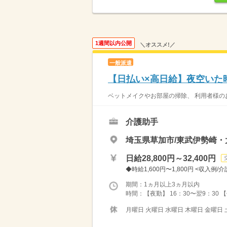
1週間以内公開
＼オススメ!／
一般派遣
【日払い×高日給】夜空いた
ベットメイクやお部屋の掃除、 利用者様のお
介護助手
埼玉県草加市/東武伊勢崎・
日給28,800円～32,400円
◆時給1,600円〜1,800円 <収入例/介
期間：1ヵ月以上3ヵ月以内
時間：【夜勤】 16：30〜翌9：30 
月曜日 火曜日 水曜日 木曜日 金曜日 