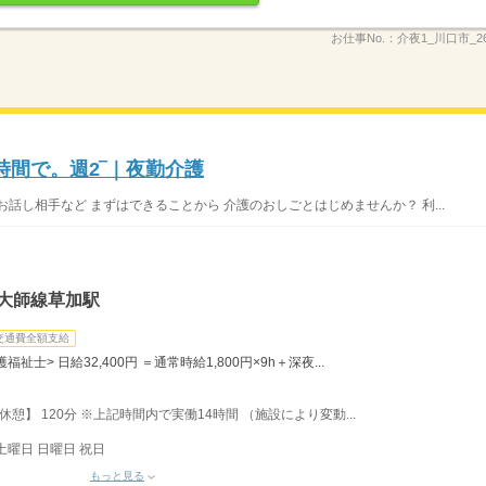
お仕事No.：
介夜1_川口市_26
時間で。週2‾｜夜勤介護
話し相手など まずはできることから 介護のおしごとはじめませんか？ 利...
大師線草加駅
交通費全額支給
護福祉士> 日給32,400円 ＝通常時給1,800円×9h＋深夜...
【休憩】 120分 ※上記時間内で実働14時間 （施設により変動...
土曜日 日曜日 祝日
もっと見る