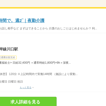
時間で。週2‾｜夜勤介護
話し相手など まずはできることから 介護のおしごとはじめませんか？ 利...
岸線川口駅
交通費全額支給
護福祉士> 日給32,400円 ＝通常時給1,800円×9h＋深夜...
【休憩】 120分 ※上記時間内で実働14時間 （施設により変動...
土曜日 日曜日 祝日
もっと見る
求人詳細を見る