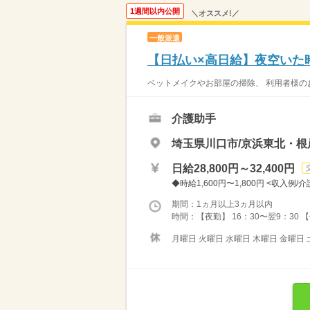
1週間以内公開
＼オススメ!／
一般派遣
【日払い×高日給】夜空いた
ベットメイクやお部屋の掃除、 利用者様のお
介護助手
埼玉県川口市/京浜東北・根
日給28,800円～32,400円
◆時給1,600円〜1,800円 <収入例/介
期間：1ヵ月以上3ヵ月以内
時間：【夜勤】 16：30〜翌9：30 
月曜日 火曜日 水曜日 木曜日 金曜日 