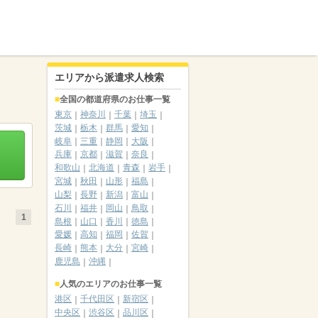
エリアから派遣求人検索
全国の都道府県のお仕事一覧
東京
神奈川
千葉
埼玉
茨城
栃木
群馬
愛知
岐阜
三重
静岡
大阪
兵庫
京都
滋賀
奈良
和歌山
北海道
青森
岩手
宮城
秋田
山形
福島
山梨
長野
新潟
富山
石川
福井
岡山
鳥取
1
島根
山口
香川
徳島
愛媛
高知
福岡
佐賀
長崎
熊本
大分
宮崎
鹿児島
沖縄
人気のエリアのお仕事一覧
港区
千代田区
新宿区
中央区
渋谷区
品川区