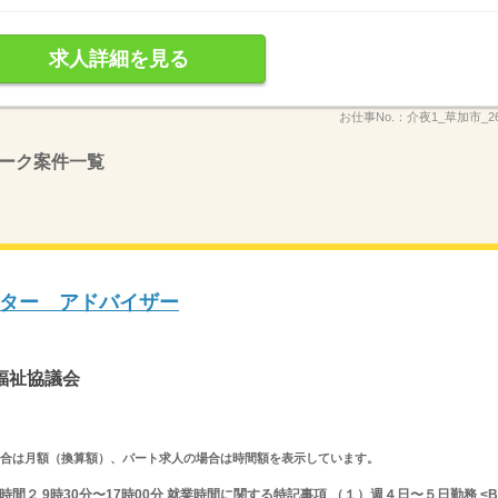
求人詳細を見る
お仕事No.：
介夜1_草加市_26
ーク案件一覧
ター アドバイザー
福祉協議会
求人の場合は月額（換算額）、パート求人の場合は時間額を表示しています。
業時間２ 9時30分〜17時00分 就業時間に関する特記事項 （１）週４日〜５日勤務 <B