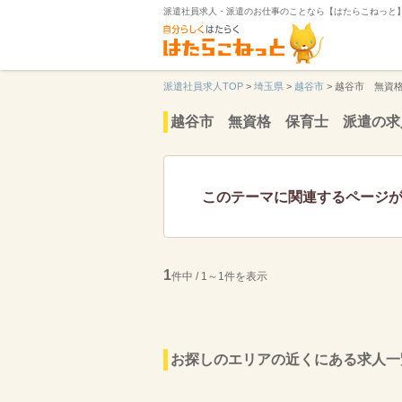
派遣社員求人・派遣のお仕事のことなら【はたらこねっと
派遣社員求人TOP
>
埼玉県
>
越谷市
>
越谷市 無資
越谷市 無資格 保育士 派遣の求
このテーマに関連するページ
1
件中 / 1～1件を表示
お探しのエリアの近くにある求人一