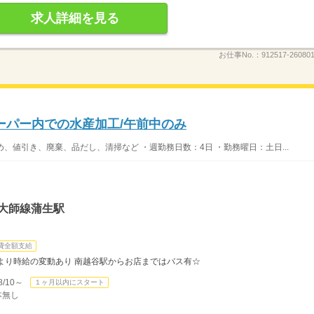
求人詳細を見る
お仕事No.：
912517-260801
ーパー内での水産加工/午前中のみ
め、値引き、廃棄、品だし、清掃など ・週勤務日数：4日 ・勤務曜日：土日...
大師線蒲生駅
費全額支給
より時給の変動あり 南越谷駅からお店まではバス有☆
/10～
１ヶ月以内にスタート
本無し