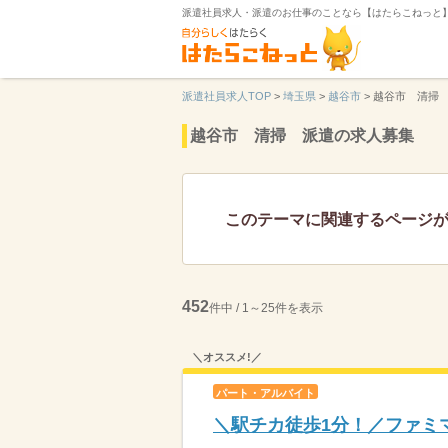
派遣社員求人・派遣のお仕事のことなら【はたらこねっと
派遣社員求人TOP
>
埼玉県
>
越谷市
>
越谷市 清掃
越谷市 清掃 派遣の求人募集
このテーマに関連するページ
452
件中 / 1～25件を表示
＼オススメ!／
パート・アルバイト
＼駅チカ徒歩1分！／ファミマ