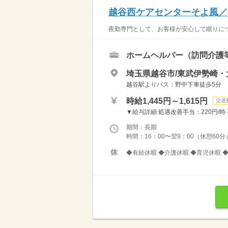
越谷西ケアセンターそよ風／
夜勤専門として、お客様が安心して眠りにつ
ホームヘルパー（訪問介護
埼玉県越谷市/東武伊勢崎・
越谷駅よりバス：野中下車徒歩5分
時給1,445円～1,615円
交通
▼給与詳細 処遇改善手当：220円/時 夜
期間：長期
時間：16：00〜翌9：00（休憩60
◆有給休暇 ◆介護休暇 ◆育児休暇 