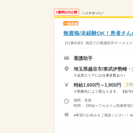
1週間以内公開
＼イチオシ!!／
一般派遣
無資格/未経験OK！患者さん
【仕事内容】 病院での看護助手/ナースエイ
看護助手
埼玉県越谷市/東武伊勢崎・
※近郊エリアにお仕事多数あり♪
時給1,600円～1,900円
交通
※勤務先により異なります。 【給与備考
期間：長期
時間：【時短〜フルタイム勤務希望の方大募
●希望のお休みをご相談ください！ ●