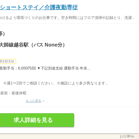
ショートステイ／介護夜勤専従
けるよう環境づくりのお仕事です。空き時間にはフロア清掃や記録とり、洗濯...
等）
大師線越谷駅（バス None分）
費全額支給
勤手当：6,000円/回 ▼下記別途支給 通勤手当 年末...
分） ※週1〜2回でご相談ください。 ※施設により多少異なります...
◆産前・産後休暇
もっと見る
求人詳細を見る
お仕事No.：