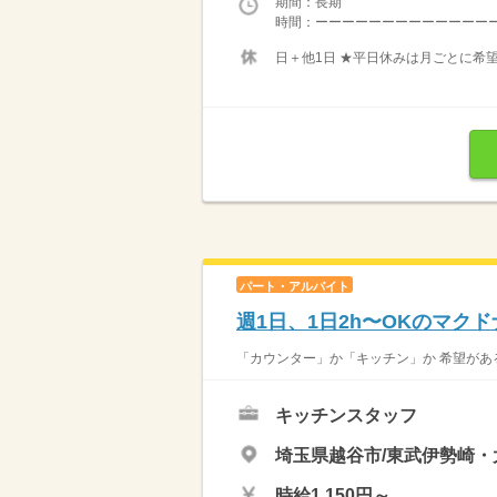
期間：長期
時間：ーーーーーーーーーーーーーーー
日＋他1日 ★平日休みは月ごとに希
パート・アルバイト
週1日、1日2h〜OKのマク
「カウンター」か「キッチン」か 希望がある
キッチンスタッフ
埼玉県越谷市/東武伊勢崎・
時給1,150円～