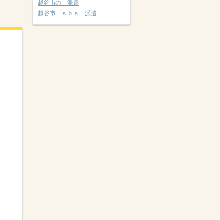
越谷市の 派遣
越谷市 ｓｂｓ 派遣