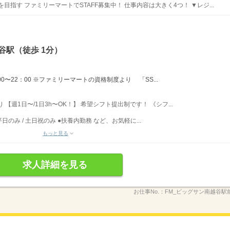
指す ファミリーマートでSTAFF募集中！ 仕事内容は大きく4つ！ ▼レジ...
谷駅（徒歩 1分）
：00〜22：00 ※ファミリーマートの資格制度より 「SS...
り 【週1日〜/1日3h〜OK！】 希望シフト提出制です！ 《シフ...
のみ / 土日祝のみ ●扶養内勤務 など、お気軽に...
もっと見る
求人詳細を見る
お仕事No.：
FM_ビッグサン南越谷駅前