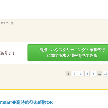
】
 派遣の一覧
清掃・ハウスクリーニング・家事代行
があります
に関する求人情報を見てみる
1
2
3
4
5
…
19
Staff◆高時給◎未経験OK