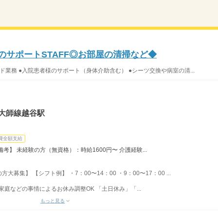
のサポートSTAFF◎お部屋の清掃など◆
ド業務 ●入院患者様のサポート（身体介助含む） ●シーツ交換や病室の清...
大師線越谷駅
費全額支給
】 未経験の方（無資格）：時給1600円〜 介護経験...
集】 【シフト例】 ・7：00〜14：00 ・9：00〜17：00 ...
家庭などの事情によるお休み調整OK 「土日休み」「...
もっと見る