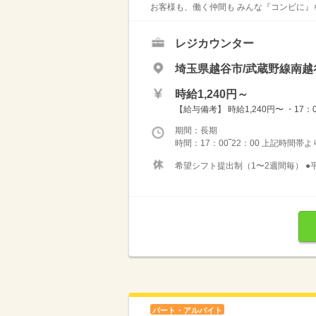
お客様も、働く仲間も みんな『コンビに』を目
レジカウンター
埼玉県越谷市/武蔵野線南越
時給1,240円～
【給与備考】 時給1,240円〜 ・17
期間：長期
時間：17：00‾22：00 上記時間帯よ
希望シフト提出制（1〜2週間毎） ●平日
パート・アルバイト