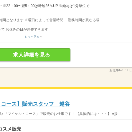
※22：00〜翌5：00は時給25％UP ※給与は1分単位で...
業時間となります ※曜日によって営業時間 勤務時間が異なる場...
て お休みの日が調整できます
もっと見る
求人詳細を見る
お仕事No.：
H_
ル・コース】販売スタッフ 越谷
 「マイケル・コース」で販売のお仕事です！ 【具体的には・・・】 ●接...
コスメ販売