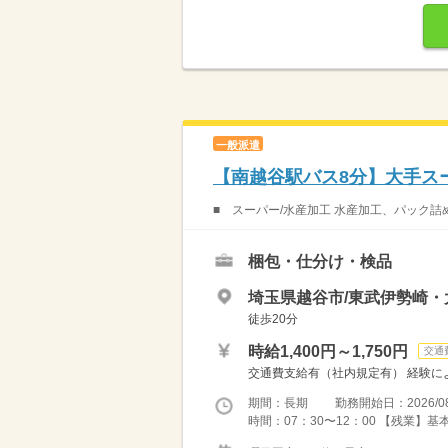
一般派遣
【南越谷駅バス8分】大手ス
■ スーパー/水産加工 水産加工、パック詰
梱包・仕分け・検品
埼玉県越谷市/東武伊勢崎・
徒歩20分
時給1,400円～1,750円
交通
交通費支給有（社内規定有） 経験に
期間：長期 勤務開始日：2026/08
時間：07：30〜12：00 【残業】基