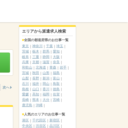
エリアから派遣求人検索
全国の都道府県のお仕事一覧
東京
神奈川
千葉
埼玉
茨城
栃木
群馬
愛知
岐阜
三重
静岡
大阪
兵庫
京都
滋賀
奈良
和歌山
北海道
青森
岩手
宮城
秋田
山形
福島
山梨
長野
新潟
富山
石川
福井
岡山
鳥取
次へ
島根
山口
香川
徳島
愛媛
高知
福岡
佐賀
長崎
熊本
大分
宮崎
鹿児島
沖縄
人気のエリアのお仕事一覧
港区
千代田区
新宿区
中央区
渋谷区
品川区