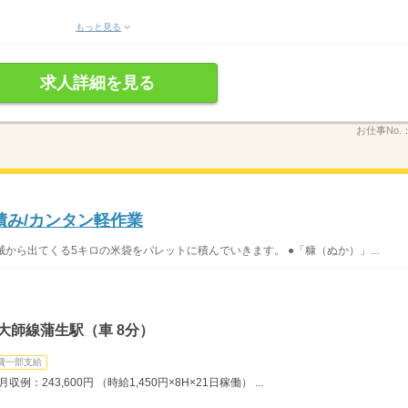
もっと見る
求人詳細を見る
お仕事No.
ト積み/カンタン軽作業
械から出てくる5キロの米袋をパレットに積んでいきます。 ●「糠（ぬか）」...
大師線蒲生駅（車 8分）
費一部支給
：243,600円 （時給1,450円×8H×21日稼働） ...