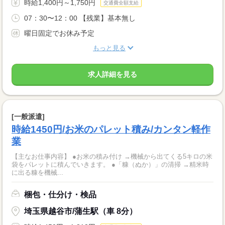
時給1,400円～1,750円
交通費全額支給
07：30〜12：00 【残業】基本無し
曜日固定でお休み予定
もっと見る
求人詳細を見る
[一般派遣]
時給1450円/お米のパレット積み/カンタン軽作
業
【主なお仕事内容】 ●お米の積み付け →機械から出てくる5キロの米
袋をパレットに積んでいきます。 ●「糠（ぬか）」の清掃 →精米時
に出る糠を機械...
梱包・仕分け・検品
埼玉県越谷市/蒲生駅（車 8分）