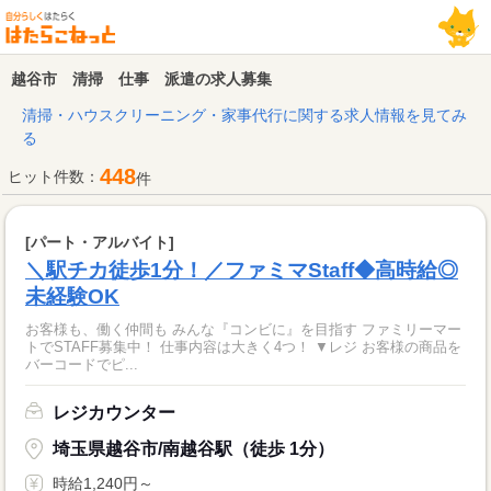
越谷市 清掃 仕事 派遣の求人募集
清掃・ハウスクリーニング・家事代行に関する求人情報を見てみ
る
448
ヒット件数：
件
[パート・アルバイト]
＼駅チカ徒歩1分！／ファミマStaff◆高時給◎
未経験OK
お客様も、働く仲間も みんな『コンビに』を目指す ファミリーマー
トでSTAFF募集中！ 仕事内容は大きく4つ！ ▼レジ お客様の商品を
バーコードでピ...
レジカウンター
埼玉県越谷市/南越谷駅（徒歩 1分）
時給1,240円～