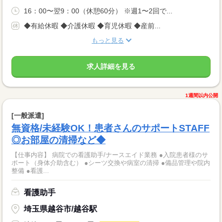
16：00〜翌9：00（休憩60分） ※週1〜2回で...
◆有給休暇 ◆介護休暇 ◆育児休暇 ◆産前...
もっと見る
求人詳細を見る
1週間以内公開
[一般派遣]
無資格/未経験OK！患者さんのサポートSTAFF
◎お部屋の清掃など◆
【仕事内容】 病院での看護助手/ナースエイド業務 ●入院患者様のサ
ポート（身体介助含む） ●シーツ交換や病室の清掃 ●備品管理や院内
整備 ●看護...
看護助手
埼玉県越谷市/越谷駅