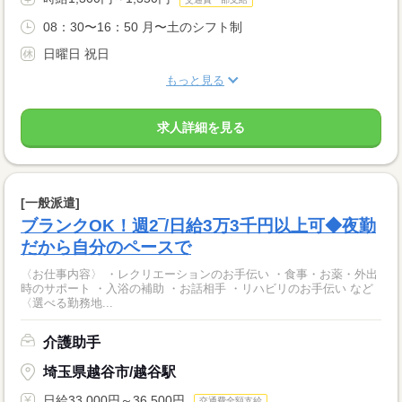
08：30〜16：50 月〜土のシフト制
日曜日 祝日
もっと見る
求人詳細を見る
[一般派遣]
ブランクOK！週2‾/日給3万3千円以上可◆夜勤
だから自分のペースで
〈お仕事内容〉 ・レクリエーションのお手伝い ・食事・お薬・外出
時のサポート ・入浴の補助 ・お話相手 ・リハビリのお手伝い など
〈選べる勤務地...
介護助手
埼玉県越谷市/越谷駅
日給33,000円～36,500円
交通費全額支給