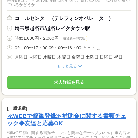
ているかどうか...
コールセンター（テレフォンオペレーター）
埼玉県越谷市/越谷レイクタウン駅
時給1,600円～2,000円
交通費一部支給
09：00〜17：00 09：00〜18：00 ＊＊：;;;;...
月曜日 火曜日 水曜日 木曜日 金曜日 土曜日 日曜日 祝日
もっと見る
求人詳細を見る
[一般派遣]
≪WEBで簡単登録≫補助金に関する書類チェ
ック◆友達と応募OK
補助金申請に関する書類チェックと簡単なデータ入力♪ ≪仕事内容≫
●書類内容のチェック ●専用フォーマットへの入力 など ★ここが働