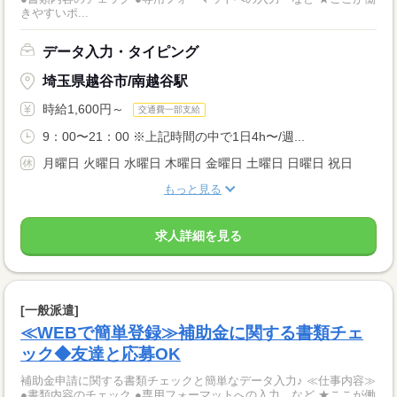
きやすいポ...
データ入力・タイピング
埼玉県越谷市/南越谷駅
時給1,600円～
交通費一部支給
9：00〜21：00 ※上記時間の中で1日4h〜/週...
月曜日 火曜日 水曜日 木曜日 金曜日 土曜日 日曜日 祝日
もっと見る
求人詳細を見る
[一般派遣]
≪WEBで簡単登録≫補助金に関する書類チェ
ック◆友達と応募OK
補助金申請に関する書類チェックと簡単なデータ入力♪ ≪仕事内容≫
●書類内容のチェック ●専用フォーマットへの入力 など ★ここが働