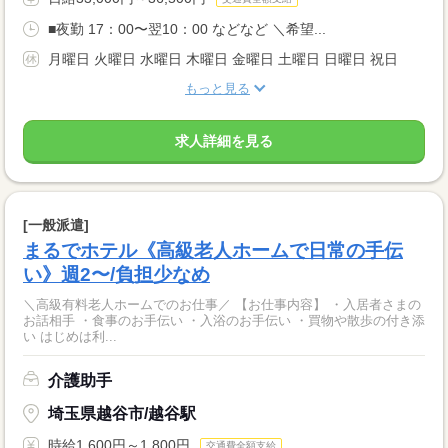
■夜勤 17：00〜翌10：00 などなど ＼希望...
月曜日 火曜日 水曜日 木曜日 金曜日 土曜日 日曜日 祝日
もっと見る
求人詳細を見る
[一般派遣]
まるでホテル《高級老人ホームで日常の手伝
い》週2〜/負担少なめ
＼高級有料老人ホームでのお仕事／ 【お仕事内容】 ・入居者さまの
お話相手 ・食事のお手伝い ・入浴のお手伝い ・買物や散歩の付き添
い はじめは利...
介護助手
埼玉県越谷市/越谷駅
時給1,600円～1,800円
交通費全額支給