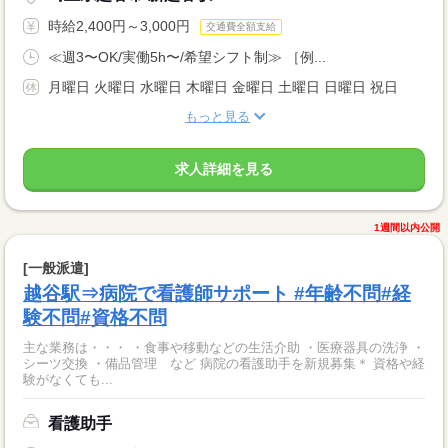
時給2,400円～3,000円
交通費全額支給
≪週3〜OK/実働5h〜/希望シフト制≫ ［例...
月曜日 火曜日 水曜日 木曜日 金曜日 土曜日 日曜日 祝日
もっと見る
求人詳細を見る
1週間以内公開
[一般派遣]
越谷駅⇒病院で看護師サポート #年齢不問#経
験不問#資格不問
主な業務は・・・ ・食事や移動などの生活介助 ・医療器具の洗浄 ・
シーツ交換 ・備品管理 など 病院の看護助手を新規募集＊ 資格や経
験がなくても...
看護助手