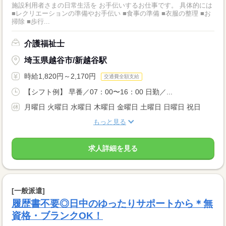
施設利用者さまの日常生活を お手伝いするお仕事です。 具体的には
■レクリエーションの準備やお手伝い ■食事の準備 ■衣服の整理 ■お
掃除 ■歩行...
介護福祉士
埼玉県越谷市/新越谷駅
時給1,820円～2,170円
交通費全額支給
【シフト例】 早番／07：00〜16：00 日勤／...
月曜日 火曜日 水曜日 木曜日 金曜日 土曜日 日曜日 祝日
もっと見る
求人詳細を見る
[一般派遣]
履歴書不要◎日中のゆったりサポートから＊無
資格・ブランクOK！