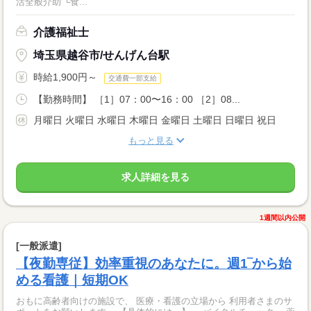
活全般介助 └食...
介護福祉士
埼玉県越谷市/せんげん台駅
時給1,900円～
交通費一部支給
【勤務時間】 ［1］07：00〜16：00 ［2］08...
月曜日 火曜日 水曜日 木曜日 金曜日 土曜日 日曜日 祝日
もっと見る
求人詳細を見る
1週間以内公開
[一般派遣]
【夜勤専従】効率重視のあなたに。週1‾から始
める看護｜短期OK
おもに高齢者向けの施設で、 医療・看護の立場から 利用者さまのサ