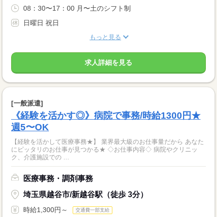
08：30〜17：00 月〜土のシフト制
日曜日 祝日
もっと見る
求人詳細を見る
[一般派遣]
《経験を活かす◎》病院で事務/時給1300円★
週5〜OK
【経験を活かして医療事務★】 業界最大級のお仕事量だから あなた
にピッタリのお仕事が見つかる★ ◇お仕事内容◇ 病院やクリニッ
ク、介護施設での ...
医療事務・調剤事務
埼玉県越谷市/新越谷駅（徒歩 3分）
時給1,300円～
交通費一部支給