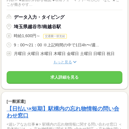
こが働きやす...
データ入力・タイピング
埼玉県越谷市/南越谷駅
時給1,600円～
交通費一部支給
9：00〜21：00 ※上記時間の中で1日4h〜/週...
月曜日 火曜日 水曜日 木曜日 金曜日 土曜日 日曜日 祝日
もっと見る
求人詳細を見る
[一般派遣]
【日払い×短期】駅構内の忘れ物情報の問い合
わせ窓口
<超レアなお仕事★> 駅構内の忘れ物情報に関する問い合わせ窓口 ＜
具体的には…＞ 忘れ物情報に関する問い合わせ対応 ・忘れ物が届い