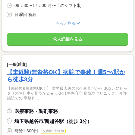
08：30〜17：00 月〜土のシフト制
日曜日 祝日
もっと見る
求人詳細を見る
[一般派遣]
【未経験/無資格OK】病院で事務！週5〜/駅か
ら徒歩3分
【未経験&無資格OK！】 業界最大級のお仕事量だから あなたにピッ
タリのお仕事が見つかる★ ◇お仕事内容◇ 病院やクリニック、介護
施設での 事務作...
医療事務・調剤事務
埼玉県越谷市/新越谷駅（徒歩 3分）
時給1,300円
交通費一部支給