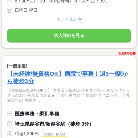
8：30〜17：30（休憩1時間） 8：30〜12：30...
日曜日 祝日
もっと見る
求人詳細を見る
3日以内公開
[一般派遣]
【未経験/無資格OK】病院で事務！週3〜/駅か
ら徒歩3分
【未経験&無資格OK！】 業界最大級のお仕事量だから あなたにピッ
タリのお仕事が見つかる★ ◇お仕事内容◇ 病院やクリニック、介護
施設での 事務作...
医療事務・調剤事務
埼玉県越谷市/新越谷駅（徒歩 3分）
時給1,300円
交通費一部支給