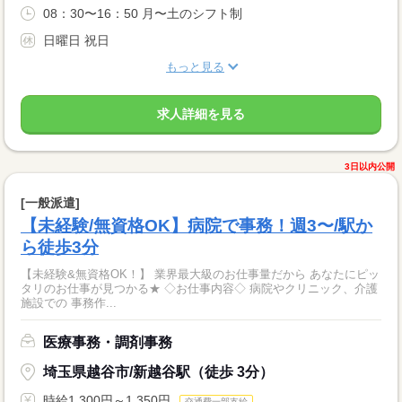
08：30〜16：50 月〜土のシフト制
日曜日 祝日
もっと見る
求人詳細を見る
3日以内公開
[一般派遣]
【未経験/無資格OK】病院で事務！週3〜/駅か
ら徒歩3分
【未経験&無資格OK！】 業界最大級のお仕事量だから あなたにピッ
タリのお仕事が見つかる★ ◇お仕事内容◇ 病院やクリニック、介護
施設での 事務作...
医療事務・調剤事務
埼玉県越谷市/新越谷駅（徒歩 3分）
時給1,300円～1,350円
交通費一部支給