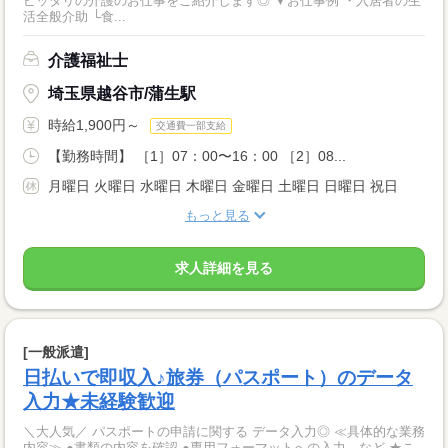
ピッタリの介護のお仕事をご紹介します◎ ▼お仕事例 ・入居者の生
活全般介助 └食...
介護福祉士
埼玉県越谷市/蒲生駅
時給1,900円～
交通費一部支給
【勤務時間】 ［1］07：00〜16：00 ［2］08...
月曜日 火曜日 水曜日 木曜日 金曜日 土曜日 日曜日 祝日
もっと見る
求人詳細を見る
[一般派遣]
日払いで即収入♪旅券（パスポート）のデータ
入力★未経験歓迎
＼大人気／ パスポートの申請に関する データ入力◎ ≪具体的な業務
内容≫ ●書類の内容を確認 ●専用フォーマットへの入力 など ★こ