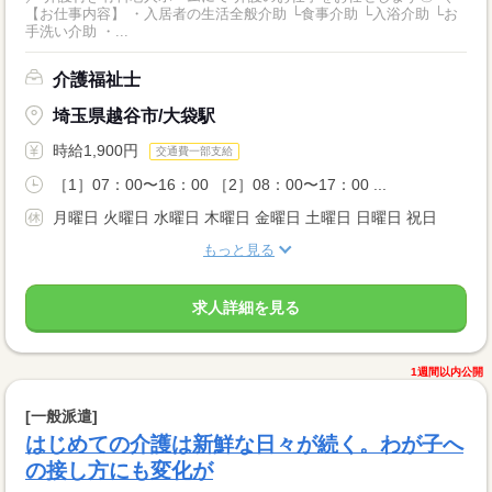
【お仕事内容】 ・入居者の生活全般介助 └食事介助 └入浴介助 └お
手洗い介助 ・...
介護福祉士
埼玉県越谷市/大袋駅
時給1,900円
交通費一部支給
［1］07：00〜16：00 ［2］08：00〜17：00 ...
月曜日 火曜日 水曜日 木曜日 金曜日 土曜日 日曜日 祝日
もっと見る
求人詳細を見る
1週間以内公開
[一般派遣]
はじめての介護は新鮮な日々が続く。わが子へ
の接し方にも変化が