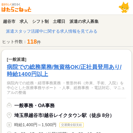
越谷市 求人 シフト制 土曜日 派遣の求人募集
派遣スタッフ活躍中に関する求人情報を見てみる
118
ヒット件数：
件
[一般派遣]
病院での総務業務/無資格OK/正社員登用あり/
時給1400円以上
病院内での総務・経理事務業務 ・整形外科（外来、手術、入院）を
中心とした医療事務サポート ・人事、総務事務 ・電話対応、マニュ
アルの整備
一般事務・OA事務
埼玉県越谷市/越谷レイクタウン駅（徒歩 8分）
時給1,400円～1,500円
交通費全額支給