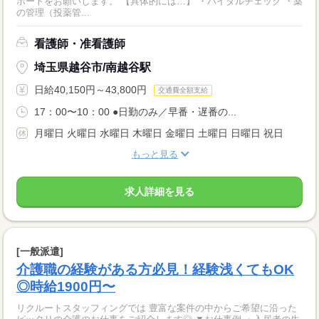
ポートをお願いします。 【具体的には…】 ・バイタルチェック ・薬
の管理（投薬管...
看護師・准看護師
埼玉県越谷市/南越谷駅
日給40,150円～43,800円
交通費全額支給
17：00〜10：00 ●日勤のみ／早番・遅番の...
月曜日 火曜日 水曜日 木曜日 金曜日 土曜日 日曜日 祝日
もっと見る
求人詳細を見る
[一般派遣]
介護職の経験がある方必見！経験浅くてもOK
◎時給1900円〜
リクルートスタッフィングでは 豊富な案件の中からご希望に沿った