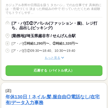
カジュアル衣料や日用品を扱う タカハシ」でのお仕事です 具体的に
は ・売場づくり 決まった枠組みの中で 行っていただくため 未経験
でもトライしやす...
[ア・パ]①②アパレル(ファッション・服)、レジ打
ち、品出し(ピッキング)
[勤務地]/埼玉県越谷市 / せんげん台駅
[ア・パ]
①時給1,290円〜、②時給1,320円〜
[ア・パ]①②09:30〜18:40、10:30〜19:40
もっと見る
応募する（バイトル求人）
[正]
年休130日！ネイル,髪,服自由◎電話なし/在宅
有/データ入力事務