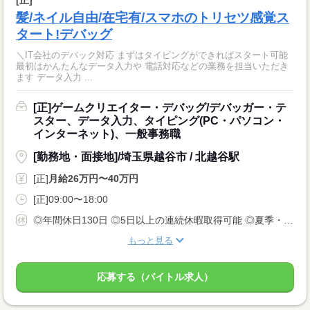
髪/ネイル自由/在宅有/スマホのトリセツ感覚ス
タート!デバッグ
＼IT会社のデバック対応 まずはタイピングができればスタート可能
最初はかんたんなデータ入力や 電話対応などの業務を担当いただき
ます データ入力 ...
[正]ゲームクリエイター・デバッグ/デバッガー・テ
スター、データ入力、タイピング(PC・パソコン・
インターネット)、一般事務職
[勤務地・面接地]/埼玉県越谷市 / 北越谷駅
[正]
月給26万円〜40万円
[正]09:00〜18:00
◎年間休日130日 ◎5日以上の連続休暇取得可能 ◎夏季・冬季・年末年始休暇 ◎GW休暇 ◎有給休暇 ◎産前・産後休暇 ◎育児・介護休暇 ◎慶弔休暇 ◎特別休暇 ◎ファミリーホリデー休暇 ◎生理休暇
もっと見る
応募する（バイトル求人）