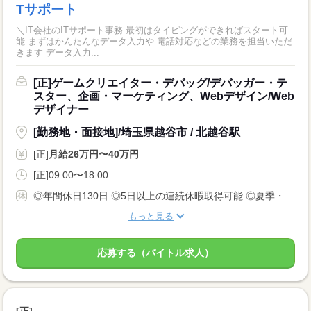
Tサポート
＼IT会社のITサポート事務 最初はタイピングができればスタート可
能 まずはかんたんなデータ入力や 電話対応などの業務を担当いただ
きます データ入力...
[正]ゲームクリエイター・デバッグ/デバッガー・テ
スター、企画・マーケティング、Webデザイン/Web
デザイナー
[勤務地・面接地]/埼玉県越谷市 / 北越谷駅
[正]
月給26万円〜40万円
[正]09:00〜18:00
◎年間休日130日 ◎5日以上の連続休暇取得可能 ◎夏季・冬季・年末年始休暇 ◎GW休暇 ◎有給休暇 ◎産前・産後休暇 ◎育児・介護休暇 ◎慶弔休暇 ◎特別休暇 ◎ファミリーホリデー休暇 ◎生理休暇
もっと見る
応募する（バイトル求人）
[正]