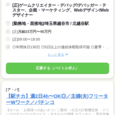
[正]ゲームクリエイター・デバッグ/デバッガー・テ
スター、企画・マーケティング、Webデザイン/Web
デザイナー
[勤務地・面接地]/埼玉県越谷市 / 北越谷駅
[正]
月給23万円〜40万円
[正]09:00〜18:00
◎年間休日130日 ◎5日以上の連続休暇取得可能 ◎夏季・冬季・年末年始休暇 ◎GW休暇 ◎有給休暇 ◎産前・産後休暇 ◎育児・介護休暇 ◎慶弔休暇 ◎特別休暇 ◎ファミリーホリデー休暇 ◎生理休暇
もっと見る
応募する（バイトル求人）
[ア・パ]
【駅チカ】週2日4h〜OK◎／主婦(夫)フリータ
ーWワーク／パチンコ
【ホール ・お客様へのあいさつ／ご案内 ・出玉の計数機交換 ・ドリ
ンクのデリバリーサービス ・台まわりの清掃 カウンター ・景品交換