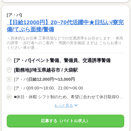
[ア・パ]
【日給12000円】20~70代活躍中★日払い/寮完
備/てぶら面接/警備
＜具体的なお仕事 工事現場などでの交通誘導をお任せします ・車両
の誘導 ・歩行者へのご案内 ・周囲の安全確認 まずは こちらお通り
ください 車が通...
[ア・パ]イベント警備、警備員、交通誘導警備
[勤務地]/埼玉県越谷市 / 大袋駅
[ア・パ]
日給12,000円〜13,000円
[ア・パ]09:00〜18:00、21:00〜06:00
■休日・休暇 シフト制のため、希望に合わせて休日取得OK！
もっと見る
応募する（バイトル求人）