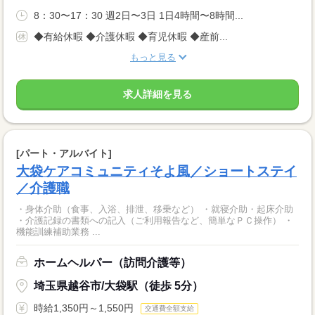
8：30〜17：30 週2日〜3日 1日4時間〜8時間...
◆有給休暇 ◆介護休暇 ◆育児休暇 ◆産前...
もっと見る
求人詳細を見る
[パート・アルバイト]
大袋ケアコミュニティそよ風／ショートステイ
／介護職
・身体介助（食事、入浴、排泄、移乗など） ・就寝介助・起床介助
・介護記録の書類への記入（ご利用報告など、簡単なＰＣ操作） ・
機能訓練補助業務 ...
ホームヘルパー（訪問介護等）
埼玉県越谷市/大袋駅（徒歩 5分）
時給1,350円～1,550円
交通費全額支給