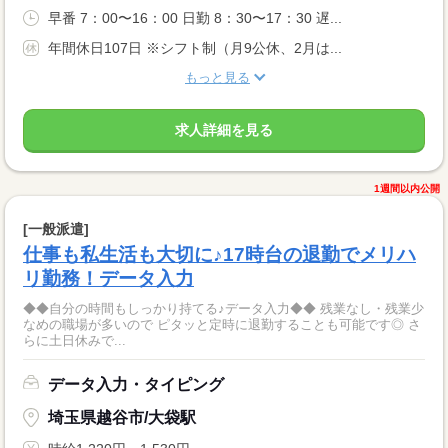
早番 7：00〜16：00 日勤 8：30〜17：30 遅...
年間休日107日 ※シフト制（月9公休、2月は...
もっと見る
求人詳細を見る
1週間以内公開
[一般派遣]
仕事も私生活も大切に♪17時台の退勤でメリハ
リ勤務！データ入力
◆◆自分の時間もしっかり持てる♪データ入力◆◆ 残業なし・残業少
なめの職場が多いので ピタッと定時に退勤することも可能です◎ さ
らに土日休みで...
データ入力・タイピング
埼玉県越谷市/大袋駅