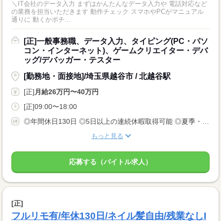
＼IT会社のデータ入力 まずはかんたんなデータ入力や 電話対応など
の業務を担当いただきます 動作チェック スマホやPCがマニュアル
通りに 動くかポチ...
[正]一般事務職、データ入力、タイピング(PC・パソ
コン・インターネット)、ゲームクリエイター・デバ
ッグ/デバッガー・テスター
[勤務地・面接地]/埼玉県越谷市 / 北越谷駅
[正]
月給26万円〜40万円
[正]09:00〜18:00
◎年間休日130日 ◎5日以上の連続休暇取得可能 ◎夏季・冬季・年末年始休暇 ◎GW休暇 ◎有給休暇 ◎産前・産後休暇 ◎育児・介護休暇 ◎慶弔休暇 ◎特別休暇 ◎ファミリーホリデー休暇 ◎生理休暇
もっと見る
応募する（バイトル求人）
[正]
フルリモ有/年休130日/ネイル髪自由/残業なしI