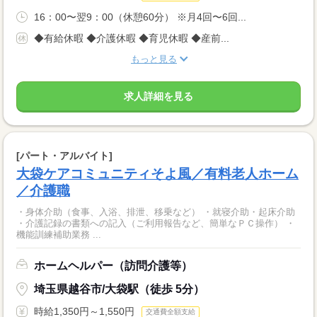
16：00〜翌9：00（休憩60分） ※月4回〜6回...
◆有給休暇 ◆介護休暇 ◆育児休暇 ◆産前...
もっと見る
求人詳細を見る
[パート・アルバイト]
大袋ケアコミュニティそよ風／有料老人ホーム
／介護職
・身体介助（食事、入浴、排泄、移乗など） ・就寝介助・起床介助
・介護記録の書類への記入（ご利用報告など、簡単なＰＣ操作） ・
機能訓練補助業務 ...
ホームヘルパー（訪問介護等）
埼玉県越谷市/大袋駅（徒歩 5分）
時給1,350円～1,550円
交通費全額支給