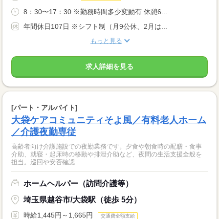
8：30〜17：30 ※勤務時間多少変動有 休憩6...
年間休日107日 ※シフト制（月9公休、2月は...
もっと見る
求人詳細を見る
[パート・アルバイト]
大袋ケアコミュニティそよ風／有料老人ホーム
／介護夜勤専従
高齢者向け介護施設での夜勤業務です。夕食や朝食時の配膳・食事
介助、就寝・起床時の移動や排泄介助など、夜間の生活支援全般を
担当。巡回や安否確認...
ホームヘルパー（訪問介護等）
埼玉県越谷市/大袋駅（徒歩 5分）
時給1,445円～1,665円
交通費全額支給