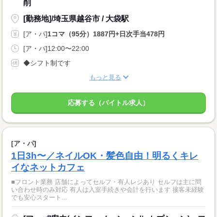
削
[勤務地]/埼玉県越谷市 / 大袋駅
[ア・パ]
1コマ（95分）1887円+日次手当478円
[ア・パ]12:00〜22:00
◆シフト制です
もっと見る
応募する（バイトル求人）
[ア・パ]
1日3h〜／ネイルOK・髪色自由！明るくキレ
イなネットカフェ
■フロント業務 店舗によってセルフ・有人レジあり セルフは主に問
い合わせ時のみ対応 有人は入室手続きや会計を行います 接客未経験
でも安心スタート...