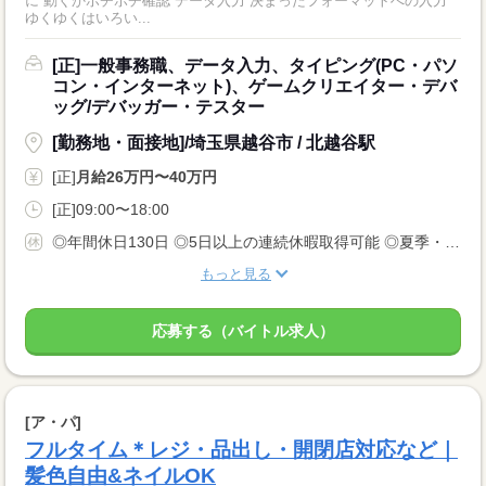
に 動くかポチポチ確認 データ入力 決まったフォーマットへの入力
ゆくゆくはいろい...
[正]一般事務職、データ入力、タイピング(PC・パソ
コン・インターネット)、ゲームクリエイター・デバ
ッグ/デバッガー・テスター
[勤務地・面接地]/埼玉県越谷市 / 北越谷駅
[正]
月給26万円〜40万円
[正]09:00〜18:00
◎年間休日130日 ◎5日以上の連続休暇取得可能 ◎夏季・冬季・年末年始休暇 ◎GW休暇 ◎有給休暇 ◎産前・産後休暇 ◎育児・介護休暇 ◎慶弔休暇 ◎特別休暇 ◎ファミリーホリデー休暇 ◎生理休暇
もっと見る
応募する（バイトル求人）
[ア・パ]
フルタイム＊レジ・品出し・開閉店対応など｜
髪色自由&ネイルOK