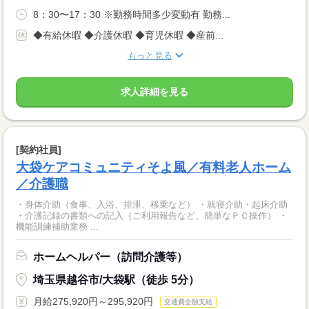
8：30〜17：30 ※勤務時間多少変動有 勤務...
◆有給休暇 ◆介護休暇 ◆育児休暇 ◆産前...
もっと見る
求人詳細を見る
[契約社員]
大袋ケアコミュニティそよ風／有料老人ホーム
／介護職
・身体介助（食事、入浴、排泄、移乗など） ・就寝介助・起床介助
・介護記録の書類への記入（ご利用報告など、簡単なＰＣ操作） ・
機能訓練補助業務 ...
ホームヘルパー（訪問介護等）
埼玉県越谷市/大袋駅（徒歩 5分）
月給275,920円～295,920円
交通費全額支給