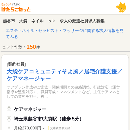
越谷市 大袋 ネイル ｏｋ 求人の派遣社員求人募集
エステ・ネイル・セラピスト・マッサージに関する求人情報を見
てみる
150
ヒット件数：
件
[契約社員]
大袋ケアコミュニティそよ風／居宅介護支援／
ケアマネージャー
ケアプラン作成やご家族・関係機関との連絡調整、行政対応（運営
指導や監査対応）、職員育成・マネジメントなど、主任ケアマネと
しての業務を担当。複...
ケアマネジャー
埼玉県越谷市/大袋駅（徒歩 5分）
月給270,000円～
交通費全額支給