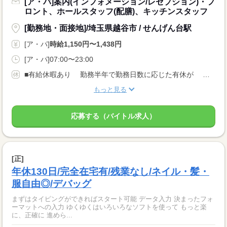
[ア・パ]案内(インフォメーション/レセプション)・フ
ロント、ホールスタッフ(配膳)、キッチンスタッフ
[勤務地・面接地]/埼玉県越谷市 / せんげん台駅
[ア・パ]
時給1,150円〜1,438円
[ア・パ]07:00〜23:00
■有給休暇あり 勤務半年で勤務日数に応じた有休が 付与されます 勤務年数が増えると 付与日数もアップ！ ・旅行 ・テストやサークル ・急なお子さまの発熱 など お休みを相談できる環境です
もっと見る
応募する（バイトル求人）
[正]
年休130日/完全在宅有/残業なし/ネイル・髪・
服自由◎/デバッグ
まずはタイピングができればスタート可能 データ入力 決まったフォ
ーマットへの入力 ゆくゆくはいろいろなソフトを使って もっと楽
に、正確に 進めら...