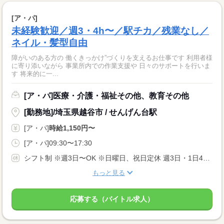
[ア・パ]
未経験歓迎／週3・4h〜／駅チカ／残業なし／
ネイル・髪型自由
障がいのある方の 働くきっかけ”づくりを支えるお仕事です 利用者様
に寄り添いながら 事業所内での作業支援や 日々のサポートを行いま
す 将来的に一...
[ア・パ]医療・介護・福祉その他、教育その他
[勤務地]/埼玉県越谷市 / せんげん台駅
[ア・パ]
時給1,150円〜
[ア・パ]09:30〜17:30
シフト制 ※週3日〜OK ※日曜日、祝日定休 週3日・1日4時間からOKなだけでなく、 「この日は子どもの学校行事がある」 「急に熱を出してしまった」といった時も、 柔軟にお休みを調整できます！
もっと見る
応募する（バイトル求人）