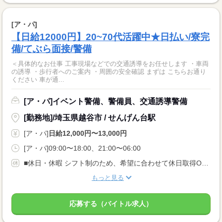
[ア・パ]
【日給12000円】20~70代活躍中★日払い/寮完
備/てぶら面接/警備
＜具体的なお仕事 工事現場などでの交通誘導をお任せします ・車両
の誘導 ・歩行者へのご案内 ・周囲の安全確認 まずは こちらお通り
ください 車が通...
[ア・パ]イベント警備、警備員、交通誘導警備
[勤務地]/埼玉県越谷市 / せんげん台駅
[ア・パ]
日給12,000円〜13,000円
[ア・パ]09:00〜18:00、21:00〜06:00
■休日・休暇 シフト制のため、希望に合わせて休日取得OK！
もっと見る
応募する（バイトル求人）