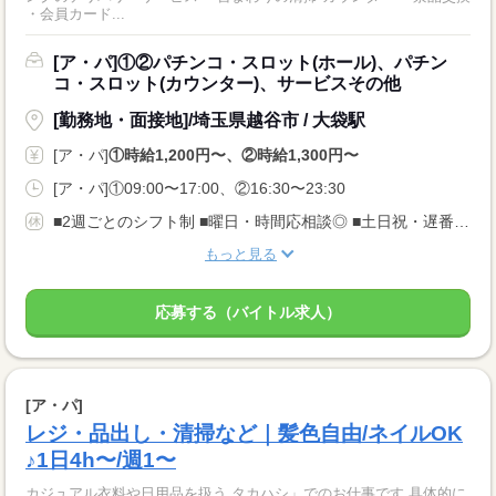
・会員カード...
[ア・パ]①②パチンコ・スロット(ホール)、パチン
コ・スロット(カウンター)、サービスその他
[勤務地・面接地]/埼玉県越谷市 / 大袋駅
[ア・パ]
①時給1,200円〜、②時給1,300円〜
[ア・パ]①09:00〜17:00、②16:30〜23:30
■2週ごとのシフト制 ■曜日・時間応相談◎ ■土日祝・遅番に入れる方優遇◎
もっと見る
応募する（バイトル求人）
[ア・パ]
レジ・品出し・清掃など｜髪色自由/ネイルOK
♪1日4h〜/週1〜
カジュアル衣料や日用品を扱う タカハシ」でのお仕事です 具体的に