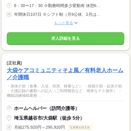
8：30〜17：30 ※勤務時間多少変動有 休憩6...
年間休日107日 ※シフト制（月9公休、2月は...
もっと見る
求人詳細を見る
[正社員]
大袋ケアコミュニティそよ風／有料老人ホーム
／介護職
・身体介助（食事、入浴、排泄、移乗など） ・就寝介助・起床介助
・介護記録の書類への記入（ご利用報告など、簡単なＰＣ操作） ・
機能訓練補助業務 ...
ホームヘルパー（訪問介護等）
埼玉県越谷市/大袋駅（徒歩 5分）
月給275,920円～295,920円
交通費全額支給