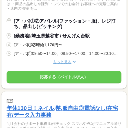
は ・商品の品出しや陳列 ・レジでのお会計 お客様への売場ご案内
・店内の清掃 を...
[ア・パ]①②アパレル(ファッション・服)、レジ打
ち、品出し(ピッキング)
[勤務地]/埼玉県越谷市 / せんげん台駅
[ア・パ]
①②時給1,170円〜
[ア・パ]①09:50〜14:00、09:50〜17:00、14:00〜20:10、②17:00〜20:10、09:50〜20:10
もっと見る
応募する（バイトル求人）
[正]
年休130日！ネイル,髪,服自由◎電話なし/在宅
有/データ入力事務
＼IT会社のサポート事務 動作チェック スマホやPCがマニュアル通り