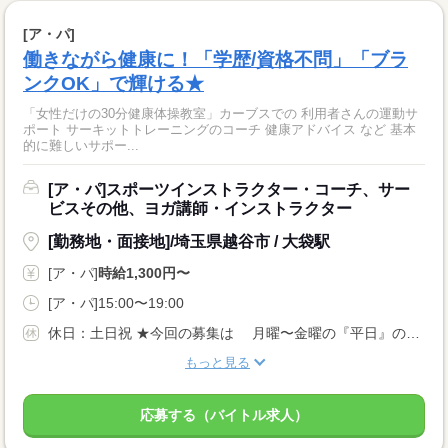
[ア・パ]
働きながら健康に！「学歴/資格不問」「ブラ
ンクOK」で輝ける★
「女性だけの30分健康体操教室」カーブスでの 利用者さんの運動サ
ポート サーキットトレーニングのコーチ 健康アドバイス など 基本
的に難しいサポー...
[ア・パ]スポーツインストラクター・コーチ、サー
ビスその他、ヨガ講師・インストラクター
[勤務地・面接地]/埼玉県越谷市 / 大袋駅
[ア・パ]
時給1,300円〜
[ア・パ]15:00〜19:00
休日：土日祝 ★今回の募集は 月曜〜金曜の『平日』のみ募集！ ★週2日〜勤務OK ★WワークOK
もっと見る
応募する（バイトル求人）