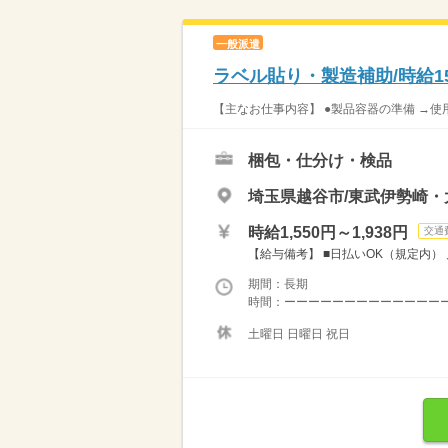
一般派遣
ラベル貼り・製造補助/時給15
【主なお仕事内容】 ●製品容器の準備 →使
梱包・仕分け・検品
埼玉県越谷市/東武伊勢崎・
時給1,550円～1,938円
交通
【給与備考】 ■日払いOK（規定内） 月収例
期間：長期
時間：ーーーーーーーーーーーーーーー
土曜日 日曜日 祝日