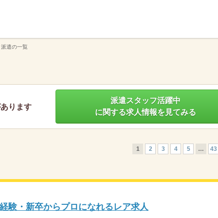
】
 派遣の一覧
派遣スタッフ活躍中
があります
に関する求人情報を見てみる
1
2
3
4
5
…
43
経験・新卒からプロになれるレア求人