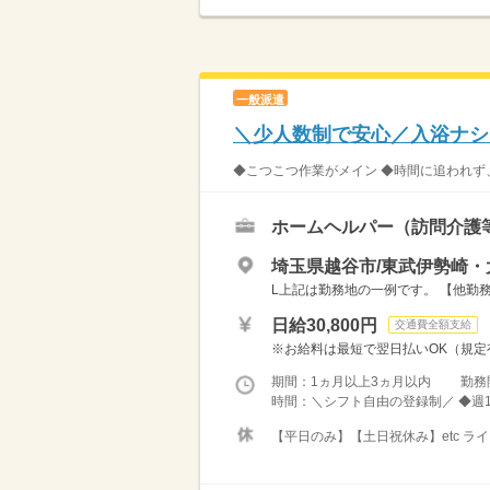
一般派遣
＼少人数制で安心／入浴ナシ
◆こつこつ作業がメイン ◆時間に追われず、
ホームヘルパー（訪問介護
埼玉県越谷市/東武伊勢崎
L上記は勤務地の一例です。 【他勤務
日給30,800円
交通費全額支給
※お給料は最短で翌日払いOK（規定有
期間：1ヵ月以上3ヵ月以内 勤務
時間：＼シフト自由の登録制／ ◆週1
【平日のみ】【土日祝休み】etc 