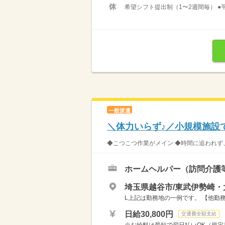
希望シフト提出制（1〜2週間毎） ●平日
一般派遣
＼体力いらず♪／小規模施設
◆こつこつ作業がメイン ◆時間に追われず、
ホームヘルパー（訪問介護
埼玉県越谷市/東武伊勢崎・
L上記は勤務地の一例です。 【他勤務
日給30,800円
交通費全額支給
※お給料は最短で翌日払いOK（規定有