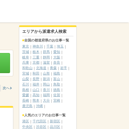
エリアから派遣求人検索
全国の都道府県のお仕事一覧
東京
神奈川
千葉
埼玉
茨城
栃木
群馬
愛知
岐阜
三重
静岡
大阪
兵庫
京都
滋賀
奈良
和歌山
北海道
青森
岩手
宮城
秋田
山形
福島
山梨
長野
新潟
富山
石川
福井
岡山
鳥取
次へ
島根
山口
香川
徳島
愛媛
高知
福岡
佐賀
長崎
熊本
大分
宮崎
鹿児島
沖縄
人気のエリアのお仕事一覧
港区
千代田区
新宿区
中央区
渋谷区
品川区