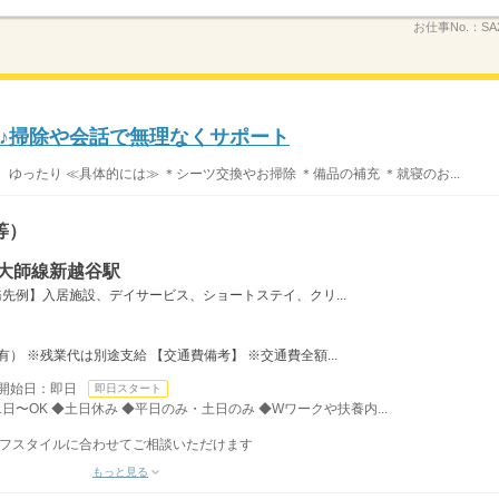
お仕事No.：
SA
♪掃除や会話で無理なくサポート
ゆったり ≪具体的には≫ ＊シーツ交換やお掃除 ＊備品の補充 ＊就寝のお...
等）
・大師線新越谷駅
先例】入居施設、デイサービス、ショートステイ、クリ...
） ※残業代は別途支給 【交通費備考】 ※交通費全額...
開始日：即日
即日スタート
日〜OK ◆土日休み ◆平日のみ・土日のみ ◆Wワークや扶養内...
ライフスタイルに合わせてご相談いただけます
もっと見る