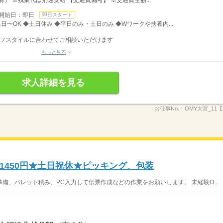
開始日：即日
即日スタート
日〜OK ◆土日休み ◆平日のみ・土日のみ ◆Wワークや扶養内...
ライフスタイルに合わせてご相談いただけます
もっと見る
求人詳細を見る
お仕事No.：
OMY大宮_11【2
1450円★土日祝休★ピッキング、包装
備、パレット積み、PC入力して伝票作成などの作業をお願いします。 未経験O...