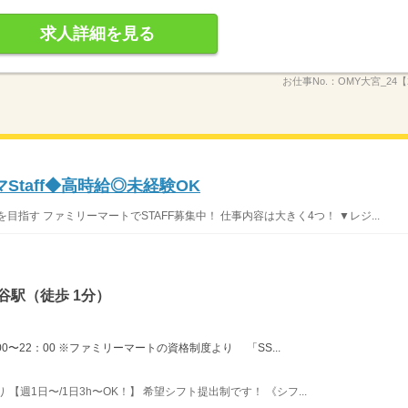
求人詳細を見る
お仕事No.：
OMY大宮_24【2
Staff◆高時給◎未経験OK
指す ファミリーマートでSTAFF募集中！ 仕事内容は大きく4つ！ ▼レジ...
谷駅（徒歩 1分）
：00〜22：00 ※ファミリーマートの資格制度より 「SS...
り 【週1日〜/1日3h〜OK！】 希望シフト提出制です！ 《シフ...