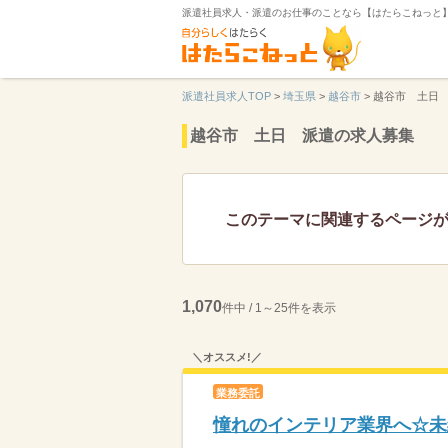
派遣社員求人・派遣のお仕事のことなら【はたらこねっと
派遣社員求人TOP
>
埼玉県
>
越谷市
>
越谷市 土日
越谷市 土日 派遣の求人募集
このテーマに関連するページ
1,070
件中 / 1～25件を表示
＼オススメ!／
業務委託
憧れのインテリア業界へ☆未