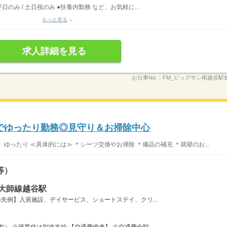
のみ / 土日祝のみ ●扶養内勤務 など、お気軽に...
もっと見る
求人詳細を見る
お仕事No.：
FM_ビッグサン南越谷駅前
でゆったり勤務◎見守り＆お掃除中心
ゆったり ≪具体的には≫ ＊シーツ交換やお掃除 ＊備品の補充 ＊就寝のお...
等）
大師線越谷駅
先例】入居施設、デイサービス、ショートステイ、クリ...
） ※残業代は別途支給 【交通費備考】 ※交通費全額...