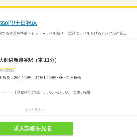
50円/土日祝休
用する容器を準備・セット ●ラベル貼り →製品にラベルを貼るシンプル作業...
大師線新越谷駅（車 11分）
費一部支給
：260,400円 （時給1,550円×8H×21日稼働） ...
ーー 【勤務時間詳細】 8：00〜17：00（実働8時間）
もっと見る
求人詳細を見る