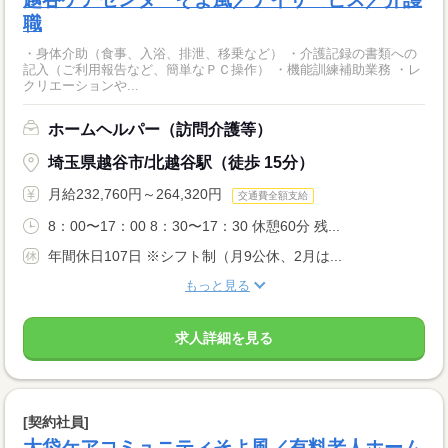
職
・身体介助（食事、入浴、排泄、移乗など） ・介護記録の書類への
記入（ご利用報告など、簡単なＰＣ操作） ・機能訓練補助業務 ・レ
クリエーションや...
ホームヘルパー（訪問介護等）
埼玉県越谷市/北越谷駅（徒歩 15分）
月給232,760円～264,320円
交通費全額支給
8：00〜17：00 8：30〜17：30 休憩60分 残...
年間休日107日 ※シフト制（月9公休、2月は...
もっと見る
求人詳細を見る
[契約社員]
大袋ケアコミュニティそよ風／有料老人ホーム