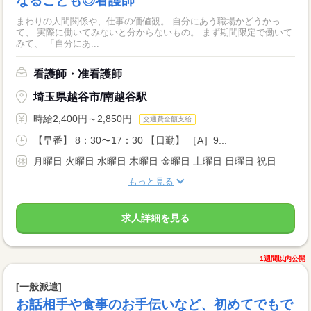
なることも◎看護師
まわりの人間関係や、仕事の価値観。 自分にあう職場かどうかっ
て、 実際に働いてみないと分からないもの。 まず期間限定で働いて
みて、 「自分にあ...
看護師・准看護師
埼玉県越谷市/南越谷駅
時給2,400円～2,850円
交通費全額支給
【早番】 8：30〜17：30 【日勤】 ［A］9...
月曜日 火曜日 水曜日 木曜日 金曜日 土曜日 日曜日 祝日
もっと見る
求人詳細を見る
1週間以内公開
[一般派遣]
お話相手や食事のお手伝いなど、初めてでもで