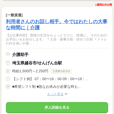
1週間以内公開
[一般派遣]
利用者さんのお話し相手。今ではわたしの大事
な時間に｜介護
【お仕事内容】 普段の生活をちょっとラクに、快適に。 そのための
お手伝いをお任せします。 ＊入浴・食事介助・排せつ介助 ＊トイレ
の付き添いや寝...
介護助手
埼玉県越谷市/せんげん台駅
時給1,500円～2,250円
交通費全額支給
【シフト例】 07：00〜16：00 09：00〜18：...
■希望シフト制 ■急なお休みが必要な時も...
もっと見る
求人詳細を見る