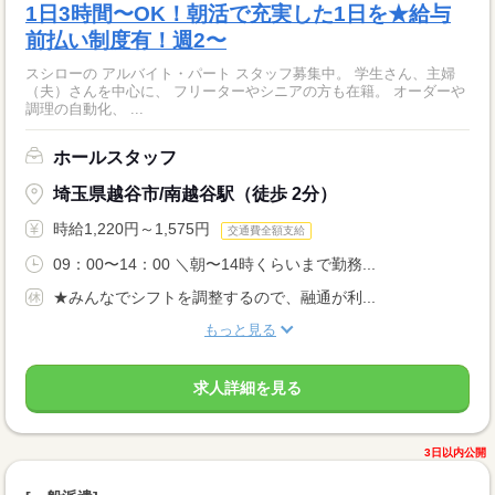
1日3時間〜OK！朝活で充実した1日を★給与
前払い制度有！週2〜
スシローの アルバイト・パート スタッフ募集中。 学生さん、主婦
（夫）さんを中心に、 フリーターやシニアの方も在籍。 オーダーや
調理の自動化、 ...
ホールスタッフ
埼玉県越谷市/南越谷駅（徒歩 2分）
時給1,220円～1,575円
交通費全額支給
09：00〜14：00 ＼朝〜14時くらいまで勤務...
★みんなでシフトを調整するので、融通が利...
もっと見る
求人詳細を見る
3日以内公開