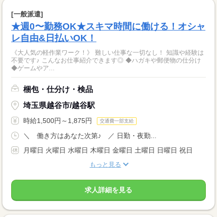
[一般派遣]
★週0〜勤務OK★スキマ時間に働ける！オシャ
レ自由&日払いOK！
《大人気の軽作業ワーク！》 難しい仕事な一切なし！ 知識や経験は
不要です♪ こんなお仕事紹介できます◎ ◆ハガキや郵便物の仕分け
◆ゲームやア...
梱包・仕分け・検品
埼玉県越谷市/越谷駅
時給1,500円～1,875円
交通費一部支給
＼ 働き方はあなた次第♪ ／ 日勤・夜勤...
月曜日 火曜日 水曜日 木曜日 金曜日 土曜日 日曜日 祝日
もっと見る
求人詳細を見る