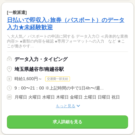
[一般派遣]
日払いで即収入♪旅券（パスポート）のデータ
入力★未経験歓迎
＼大人気／ パスポートの申請に関する データ入力◎ ≪具体的な業務
内容≫ ●書類の内容を確認 ●専用フォーマットへの入力 など ★こ
こが働きやす...
データ入力・タイピング
埼玉県越谷市/南越谷駅
時給1,600円～
交通費一部支給
9：00〜21：00 ※上記時間の中で1日4h〜/週...
月曜日 火曜日 水曜日 木曜日 金曜日 土曜日 日曜日 祝日
もっと見る
求人詳細を見る