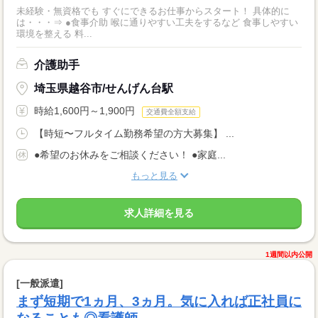
未経験・無資格でも すぐにできるお仕事からスタート！ 具体的に
は・・・⇒ ●食事介助 喉に通りやすい工夫をするなど 食事しやすい
環境を整える 料...
介護助手
埼玉県越谷市/せんげん台駅
時給1,600円～1,900円
交通費全額支給
【時短〜フルタイム勤務希望の方大募集】 ...
●希望のお休みをご相談ください！ ●家庭...
もっと見る
求人詳細を見る
1週間以内公開
[一般派遣]
まず短期で1ヵ月、3ヵ月。気に入れば正社員に