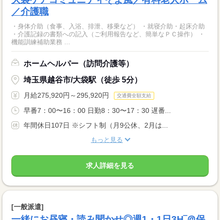
／介護職
・身体介助（食事、入浴、排泄、移乗など） ・就寝介助・起床介助
・介護記録の書類への記入（ご利用報告など、簡単なＰＣ操作） ・
機能訓練補助業務 ...
ホームヘルパー（訪問介護等）
埼玉県越谷市/大袋駅（徒歩 5分）
月給275,920円～295,920円
交通費全額支給
早番7：00〜16：00 日勤8：30〜17：30 遅番...
年間休日107日 ※シフト制（月9公休、2月は...
もっと見る
求人詳細を見る
[一般派遣]
一緒にお昼寝・読み聞かせ◎週1・1日3H‾＠保