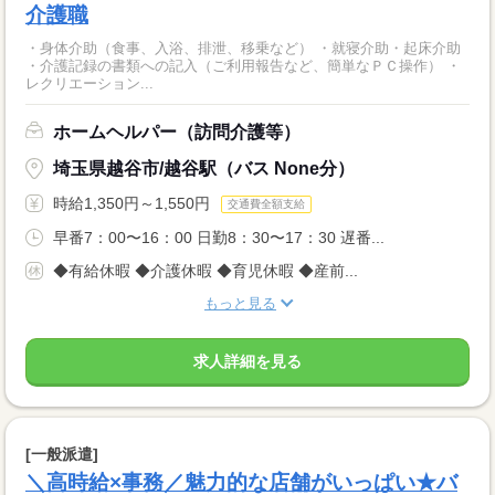
介護職
・身体介助（食事、入浴、排泄、移乗など） ・就寝介助・起床介助
・介護記録の書類への記入（ご利用報告など、簡単なＰＣ操作） ・
レクリエーション...
ホームヘルパー（訪問介護等）
埼玉県越谷市/越谷駅（バス None分）
時給1,350円～1,550円
交通費全額支給
早番7：00〜16：00 日勤8：30〜17：30 遅番...
◆有給休暇 ◆介護休暇 ◆育児休暇 ◆産前...
もっと見る
求人詳細を見る
[一般派遣]
＼高時給×事務／魅力的な店舗がいっぱい★バ