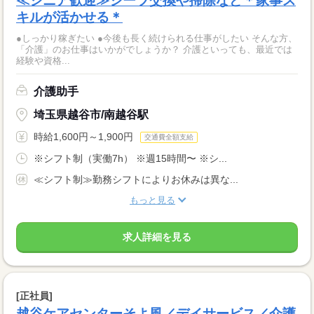
≪シニア歓迎≫シーツ交換や掃除など＊家事ス
キルが活かせる＊
●しっかり稼ぎたい ●今後も長く続けられる仕事がしたい そんな方、
「介護」のお仕事はいかがでしょうか？ 介護といっても、最近では
経験や資格...
介護助手
埼玉県越谷市/南越谷駅
時給1,600円～1,900円
交通費全額支給
※シフト制（実働7h） ※週15時間〜 ※シ...
≪シフト制≫勤務シフトによりお休みは異な...
もっと見る
求人詳細を見る
[正社員]
越谷ケアセンターそよ風／デイサービス／介護