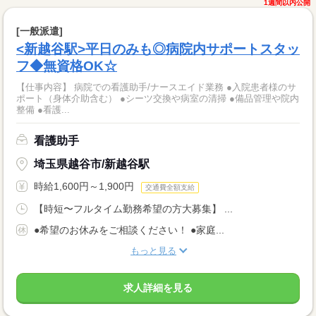
1週間以内公開
[一般派遣]
<新越谷駅>平日のみも◎病院内サポートスタッ
フ◆無資格OK☆
【仕事内容】 病院での看護助手/ナースエイド業務 ●入院患者様のサ
ポート（身体介助含む） ●シーツ交換や病室の清掃 ●備品管理や院内
整備 ●看護...
看護助手
埼玉県越谷市/新越谷駅
時給1,600円～1,900円
交通費全額支給
【時短〜フルタイム勤務希望の方大募集】 ...
●希望のお休みをご相談ください！ ●家庭...
もっと見る
求人詳細を見る