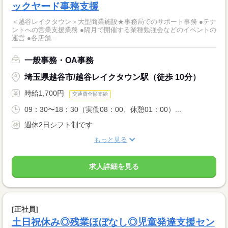
ックヤード事務支援
＜越谷レイクタウン＞大型商業施設★事務局でのサポート事務 ●テナ
ントへの営業支援業務 ●隔月で開催する業種勉強会などのイベントの
運営 ●各店舗...
一般事務・OA事務
埼玉県越谷市/越谷レイクタウン駅（徒歩 10分）
時給1,700円
交通費全額支給
09：30〜18：30（実働08：00、休憩01：00）...
週休2日シフト制です
もっと見る
求人詳細を見る
[正社員]
土日祝休み◎残業ほぼなし◎児童発達支援セン