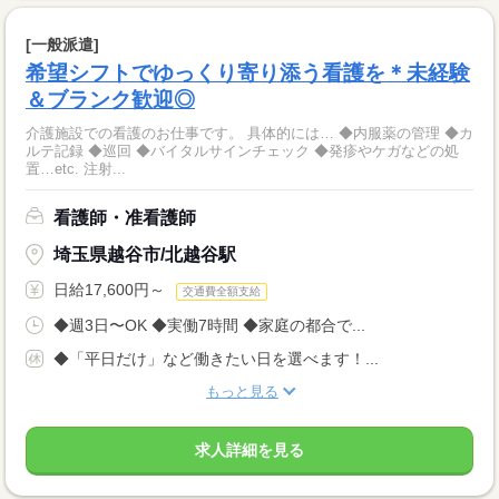
[一般派遣]
希望シフトでゆっくり寄り添う看護を＊未経験
＆ブランク歓迎◎
介護施設での看護のお仕事です。 具体的には… ◆内服薬の管理 ◆カ
ルテ記録 ◆巡回 ◆バイタルサインチェック ◆発疹やケガなどの処
置…etc. 注射...
看護師・准看護師
埼玉県越谷市/北越谷駅
日給17,600円～
交通費全額支給
◆週3日〜OK ◆実働7時間 ◆家庭の都合で...
◆「平日だけ」など働きたい日を選べます！...
もっと見る
求人詳細を見る