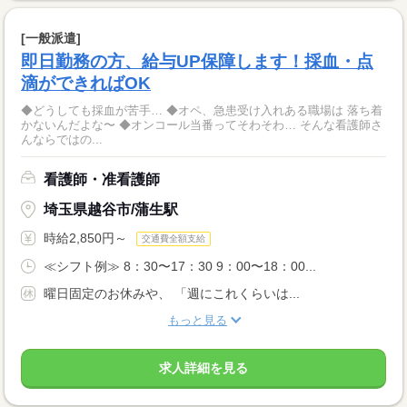
[一般派遣]
即日勤務の方、給与UP保障します！採血・点
滴ができればOK
◆どうしても採血が苦手… ◆オペ、急患受け入れある職場は 落ち着
かないんだよな〜 ◆オンコール当番ってそわそわ… そんな看護師さ
んならではの...
看護師・准看護師
埼玉県越谷市/蒲生駅
時給2,850円～
交通費全額支給
≪シフト例≫ 8：30〜17：30 9：00〜18：00...
曜日固定のお休みや、 「週にこれくらいは...
もっと見る
求人詳細を見る