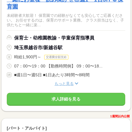
育園
未経験者大歓迎！ 保育園での経験がなくても安心してご応募くださ
い。 お任せするのは、保育のサポート業務。 クラス担当はなく、子
供たちと一緒に楽...
保育士・幼稚園教諭・学童保育指導員
埼玉県越谷市/新越谷駅
時給1,900円～
交通費全額支給
07：00〜19：00 【勤務時間例】 09：00〜18...
■週1日〜週5日 ■1日あたり3時間〜8時間
もっと見る
求人詳細を見る
1週間以内公開
[パート・アルバイト]