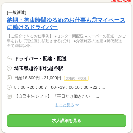
1週間以内公開
[一般派遣]
納期・拘束時間ゆるめのお仕事も◎マイペース
に働けるドライバー
【ご紹介できるお仕事例】 ●センター間配送 ●スーパーの配送（かご
車をおして定位置に移動させるだけ） ●介護施設の送迎 ●郵便配送
全て運転以外...
ドライバー・配達・配送
埼玉県越谷市/北越谷駅
日給16,800円～21,000円
交通費一部支給
8：00〜20：00 7：00〜19：00 10：00〜22：...
【自己申告シフト】 「平日だけ働きたい」 ...
もっと見る
求人詳細を見る