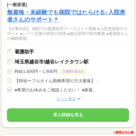
[一般派遣]
無資格・未経験でも病院ではたらける♪入院患
者さんのサポート＊
【仕事内容】 病院での看護助手/ナースエイド業務 ●入院患者様のサ
ポート ●シーツ交換や病室の清掃 ●備品管理や院内整備 ●看護師さん
の補助業務...
看護助手
埼玉県越谷市/越谷レイクタウン駅
時給1,600円～1,900円
交通費全額支給
【時短〜フルタイム勤務希望の方大募集】 ...
●希望のお休みをご相談ください！ ●家庭...
もっと見る
求人詳細を見る
1週間以内公開