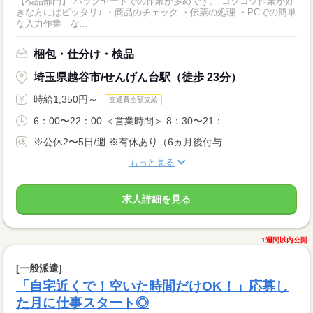
【検品部門】 バックヤードでの作業が多めです。 コツコツ作業が好
きな方にはピッタリ♪ ・商品のチェック ・伝票の処理 ・PCでの簡単
な入力作業 な...
梱包・仕分け・検品
埼玉県越谷市/せんげん台駅（徒歩 23分）
時給1,350円～
交通費全額支給
6：00〜22：00 ＜営業時間＞ 8：30〜21：...
※公休2〜5日/週 ※有休あり（6ヵ月後付与...
もっと見る
求人詳細を見る
1週間以内公開
[一般派遣]
「自宅近くで！空いた時間だけOK！」応募し
た月に仕事スタート◎