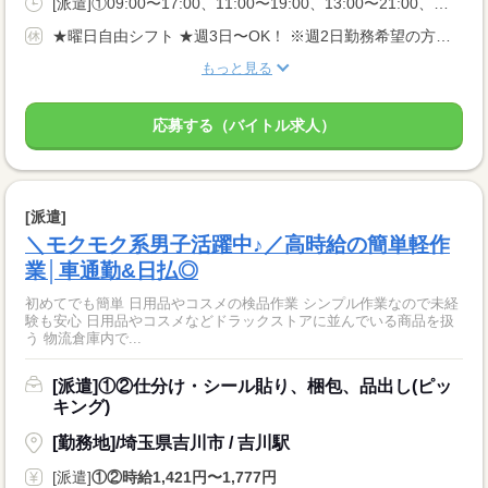
[派遣]①09:00〜17:00、11:00〜19:00、13:00〜21:00、②20:00〜05:00、22:00〜05:00
★曜日自由シフト ★週3日〜OK！ ※週2日勤務希望の方も相談OK！
もっと見る
応募する（バイトル求人）
[派遣]
＼モクモク系男子活躍中♪／高時給の簡単軽作
業│車通勤&日払◎
初めてでも簡単 日用品やコスメの検品作業 シンプル作業なので未経
験も安心 日用品やコスメなどドラックストアに並んでいる商品を扱
う 物流倉庫内で...
[派遣]①②仕分け・シール貼り、梱包、品出し(ピッ
キング)
[勤務地]/埼玉県吉川市 / 吉川駅
[派遣]
①②時給1,421円〜1,777円