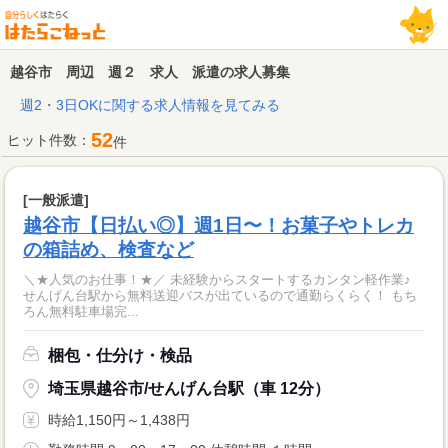
越谷市 周辺 週２ 求人 派遣の求人募集
週2・3日OKに関する求人情報を見てみる
52
ヒット件数：
件
[一般派遣]
越谷市【日払い◎】週1日〜！お菓子やトレカ
の箱詰め、検査など
＼★人気のお仕事！★／ 未経験からスタートするカンタン軽作業♪
せんげん台駅から無料送迎バスが出ているので通勤らくらく！ もち
ろん無料駐車場完...
梱包・仕分け・検品
埼玉県越谷市/せんげん台駅（車 12分）
時給1,150円～1,438円