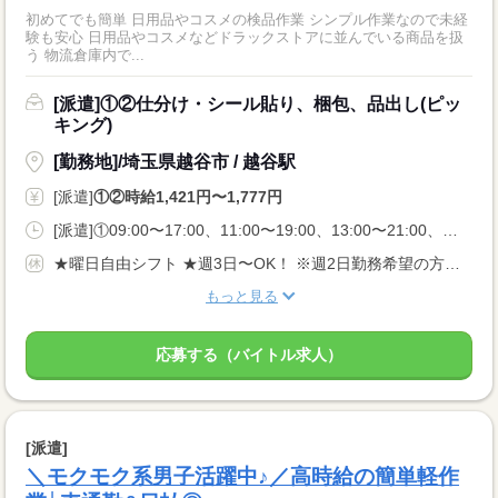
初めてでも簡単 日用品やコスメの検品作業 シンプル作業なので未経
験も安心 日用品やコスメなどドラックストアに並んでいる商品を扱
う 物流倉庫内で...
[派遣]①②仕分け・シール貼り、梱包、品出し(ピッ
キング)
[勤務地]/埼玉県越谷市 / 越谷駅
[派遣]
①②時給1,421円〜1,777円
[派遣]①09:00〜17:00、11:00〜19:00、13:00〜21:00、②20:00〜05:00、22:00〜05:00
★曜日自由シフト ★週3日〜OK！ ※週2日勤務希望の方も相談OK！
もっと見る
応募する（バイトル求人）
[派遣]
＼モクモク系男子活躍中♪／高時給の簡単軽作