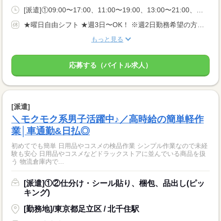
[派遣]①09:00〜17:00、11:00〜19:00、13:00〜21:00、②20:00〜05:00、22:00〜05:00
★曜日自由シフト ★週3日〜OK！ ※週2日勤務希望の方も相談OK！
もっと見る
応募する（バイトル求人）
[派遣]
＼モクモク系男子活躍中♪／高時給の簡単軽作
業│車通勤&日払◎
初めてでも簡単 日用品やコスメの検品作業 シンプル作業なので未経
験も安心 日用品やコスメなどドラックストアに並んでいる商品を扱
う 物流倉庫内で...
[派遣]①②仕分け・シール貼り、梱包、品出し(ピッ
キング)
[勤務地]/東京都足立区 / 北千住駅