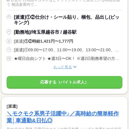
う 物流倉庫内で...
[派遣]①②仕分け・シール貼り、梱包、品出し(ピッ
キング)
[勤務地]/埼玉県越谷市 / 越谷駅
[派遣]
①②時給1,421円〜1,777円
[派遣]①09:00〜17:00、11:00〜19:00、13:00〜21:00、②20:00〜05:00、22:00〜05:00
★曜日自由シフト ★週3日〜OK！ ※週2日勤務希望の方も相談OK！
もっと見る
応募する（バイトル求人）
[派遣]
＼モクモク系男子活躍中♪／高時給の簡単軽作
業│車通勤&日払◎