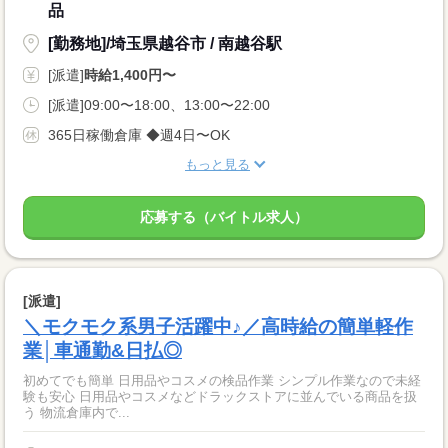
品
[勤務地]/埼玉県越谷市 / 南越谷駅
[派遣]
時給1,400円〜
[派遣]09:00〜18:00、13:00〜22:00
365日稼働倉庫 ◆週4日〜OK
もっと見る
応募する（バイトル求人）
[派遣]
＼モクモク系男子活躍中♪／高時給の簡単軽作
業│車通勤&日払◎
初めてでも簡単 日用品やコスメの検品作業 シンプル作業なので未経
験も安心 日用品やコスメなどドラックストアに並んでいる商品を扱
う 物流倉庫内で...