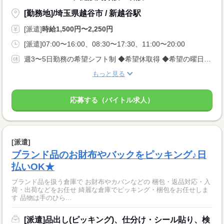
[勤務地]/埼玉県越谷市 / 新越谷駅
[派遣]
時給1,500円〜2,250円
[派遣]07:00〜16:00、08:30〜17:30、11:00〜20:00
週3〜5日勤務の希望シフト制 ◆希望休取得 ◆希望の曜日相談OK
もっと見る
応募する（バイトル求人）
[派遣]
ブランド品のお財布やバックをピッキング♪日
払いOK★
ブランド品を扱う倉庫で お財布やカバンなどの 梱包・返品対応・入
荷・出荷などをお任せ 綺麗な倉庫でピッキング・梱包をお任せしま
す 品物は手のひら...
[派遣]品出し(ピッキング)、仕分け・シール貼り、検