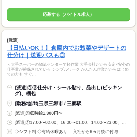
応募する（バイトル求人）
[派遣]
【日払いOK！】倉庫内でお惣菜やデザートの
仕分け｜送迎バスも◎
＜大手スーパーの物流センターで軽作業 大手会社だから安定×安心の
仕事量が確保されている シンプルワーク かんたん作業だからはじめ
ての方も すぐ...
[派遣]①②仕分け・シール貼り、品出し(ピッキン
グ)、梱包
[勤務地]/埼玉県三郷市 / 三郷駅
[派遣]
①②時給1,300円〜
[派遣]①17:00〜02:00、16:00〜01:00、14:00〜23:00、②20:00〜05:00、21:00〜06:00
◇シフト制 ◇有給休暇あり …入社から6ヵ月後に付与