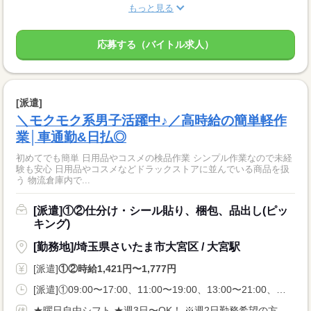
もっと見る
応募する（バイトル求人）
[派遣]
＼モクモク系男子活躍中♪／高時給の簡単軽作
業│車通勤&日払◎
初めてでも簡単 日用品やコスメの検品作業 シンプル作業なので未経
験も安心 日用品やコスメなどドラックストアに並んでいる商品を扱
う 物流倉庫内で...
[派遣]①②仕分け・シール貼り、梱包、品出し(ピッ
キング)
[勤務地]/埼玉県さいたま市大宮区 / 大宮駅
[派遣]
①②時給1,421円〜1,777円
[派遣]①09:00〜17:00、11:00〜19:00、13:00〜21:00、②20:00〜05:00、22:00〜05:00
★曜日自由シフト ★週3日〜OK！ ※週2日勤務希望の方も相談OK！