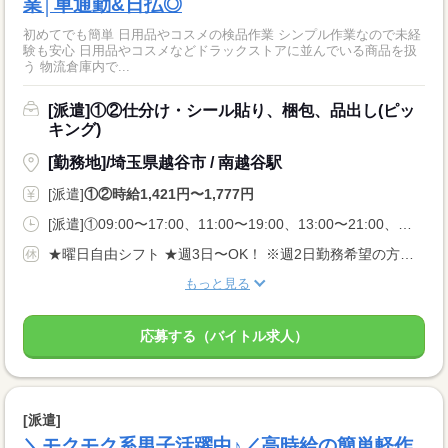
業│車通勤&日払◎
初めてでも簡単 日用品やコスメの検品作業 シンプル作業なので未経
験も安心 日用品やコスメなどドラックストアに並んでいる商品を扱
う 物流倉庫内で...
[派遣]①②仕分け・シール貼り、梱包、品出し(ピッ
キング)
[勤務地]/埼玉県越谷市 / 南越谷駅
[派遣]
①②時給1,421円〜1,777円
[派遣]①09:00〜17:00、11:00〜19:00、13:00〜21:00、②20:00〜05:00、22:00〜05:00
★曜日自由シフト ★週3日〜OK！ ※週2日勤務希望の方も相談OK！
もっと見る
応募する（バイトル求人）
[派遣]
＼モクモク系男子活躍中♪／高時給の簡単軽作