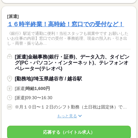
[派遣]
１６時半終業！高時給！窓口での受付など！
《銀行》駅近で通勤に便利！当社スタッフも就業中です お願いした
いお仕事の内容】窓口での受付・事務処理、現金の預入れ・引き出
し・両替・振り込み...
[派遣]金融事務(銀行・証券)、データ入力、タイピン
グ(PC・パソコン・インターネット)、テレフォンオ
ペレーター(テレオペ)
[勤務地]/埼玉県越谷市 / 越谷駅
[派遣]
時給1,600円
[派遣]09:30〜16:30
※月１０日〜１２日のシフト勤務（土日祝は固定休）です。
もっと見る
応募する（バイトル求人）