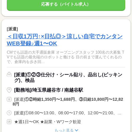
応募する（バイトル求人）
[派遣]
＜日収1万円↑×日払◎＞涼しい自宅でカンタン
WEB登録♪週1〜OK
CMでも話題の大手通販倉庫 オープニングスタッフ 100名の大募集 T
Vでも話題の最先端のロボットと働ける 目の前まで運んでくれるの
で、倉庫内を歩き回...
[派遣]①②③仕分け・シール貼り、品出し(ピッキン
グ)、検品
[勤務地]/埼玉県越谷市 / 南越谷駅
[派遣]
①②時給1,350円〜1,688円、③日給10,800円〜12,82
8円
[派遣]①08:00〜13:00、08:00〜17:00、12:00〜21:00、②21:00〜06:00、③08:00〜17:00、10:00〜19:00、21:00〜06:00
★週1日〜OK ★副業・Wワーク歓迎
もっと見る