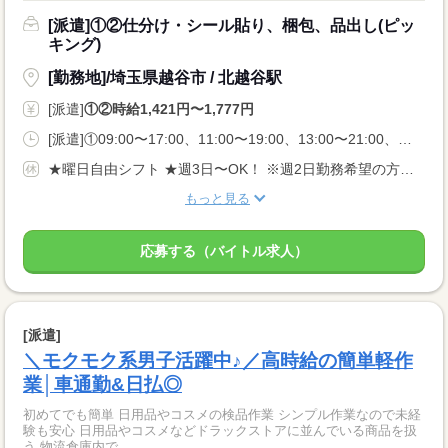
[派遣]①②仕分け・シール貼り、梱包、品出し(ピッ
キング)
[勤務地]/埼玉県越谷市 / 北越谷駅
[派遣]
①②時給1,421円〜1,777円
[派遣]①09:00〜17:00、11:00〜19:00、13:00〜21:00、②20:00〜05:00、22:00〜05:00
★曜日自由シフト ★週3日〜OK！ ※週2日勤務希望の方も相談OK！
もっと見る
応募する（バイトル求人）
[派遣]
＼モクモク系男子活躍中♪／高時給の簡単軽作
業│車通勤&日払◎
初めてでも簡単 日用品やコスメの検品作業 シンプル作業なので未経
験も安心 日用品やコスメなどドラックストアに並んでいる商品を扱
う 物流倉庫内で...