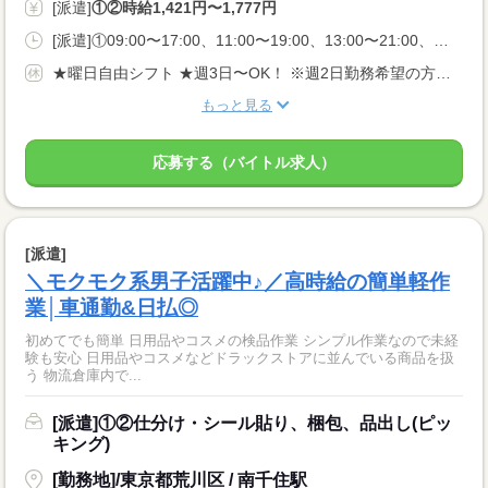
[派遣]
①②時給1,421円〜1,777円
[派遣]①09:00〜17:00、11:00〜19:00、13:00〜21:00、②20:00〜05:00、22:00〜05:00
★曜日自由シフト ★週3日〜OK！ ※週2日勤務希望の方も相談OK！
もっと見る
応募する（バイトル求人）
[派遣]
＼モクモク系男子活躍中♪／高時給の簡単軽作
業│車通勤&日払◎
初めてでも簡単 日用品やコスメの検品作業 シンプル作業なので未経
験も安心 日用品やコスメなどドラックストアに並んでいる商品を扱
う 物流倉庫内で...
[派遣]①②仕分け・シール貼り、梱包、品出し(ピッ
キング)
[勤務地]/東京都荒川区 / 南千住駅