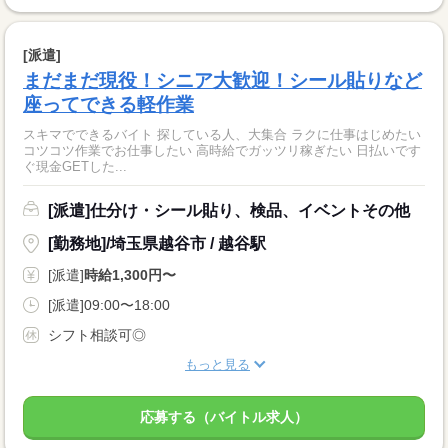
[派遣]
まだまだ現役！シニア大歓迎！シール貼りなど
座ってできる軽作業
スキマでできるバイト 探している人、大集合 ラクに仕事はじめたい
コツコツ作業でお仕事したい 高時給でガッツリ稼ぎたい 日払いです
ぐ現金GETした...
[派遣]仕分け・シール貼り、検品、イベントその他
[勤務地]/埼玉県越谷市 / 越谷駅
[派遣]
時給1,300円〜
[派遣]09:00〜18:00
シフト相談可◎
もっと見る
応募する（バイトル求人）