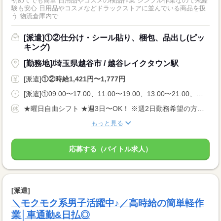
初めてでも簡単 日用品やコスメの検品作業 シンプル作業なので未経
験も安心 日用品やコスメなどドラックストアに並んでいる商品を扱
う 物流倉庫内で...
[派遣]①②仕分け・シール貼り、梱包、品出し(ピッ
キング)
[勤務地]/埼玉県越谷市 / 越谷レイクタウン駅
[派遣]
①②時給1,421円〜1,777円
[派遣]①09:00〜17:00、11:00〜19:00、13:00〜21:00、②20:00〜05:00、22:00〜05:00
★曜日自由シフト ★週3日〜OK！ ※週2日勤務希望の方も相談OK！
もっと見る
応募する（バイトル求人）
[派遣]
＼モクモク系男子活躍中♪／高時給の簡単軽作
業│車通勤&日払◎