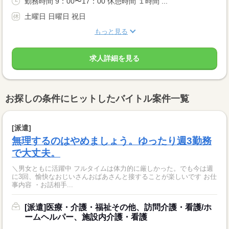
勤務時間 9：00〜17：00 休憩時間 １時間 ...
土曜日 日曜日 祝日
もっと見る
求人詳細を見る
お探しの条件にヒットしたバイトル案件一覧
[派遣]
無理するのはやめましょう。ゆったり週3勤務
で大丈夫。
＼男女ともに活躍中 フルタイムは体力的に厳しかった。でも今は週
に3回、愉快なおじいさんおばあさんと接することが楽しいです お仕
事内容 ・お話相手...
[派遣]医療・介護・福祉その他、訪問介護・看護/ホ
ームヘルパー、施設内介護・看護