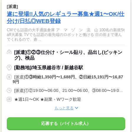
[派遣]
遂に登場!!人気のレギュラー募集★週1〜OK/仕
分け/日払◎WEB登録
CMでも話題の大手通販倉庫 ア マ ゾ ン 流 山 100名の新規St
aff大募集 TVでも話題の最先端のロボットと働ける 目の前まで運ん
でくれるので、倉...
[派遣]①②③仕分け・シール貼り、品出し(ピッキン
グ)、検品
[勤務地]/埼玉県越谷市 / 新越谷駅
[派遣]
①③時給1,350円〜1,688円、②日給15,191円〜16,87
9円
[派遣]①②19:00〜06:00、21:00〜06:00、③08:00〜19:00、09:00〜18:00、10:00〜19:00
★週1日〜OK ★副業・Wワーク歓迎
もっと見る
応募する（バイトル求人）