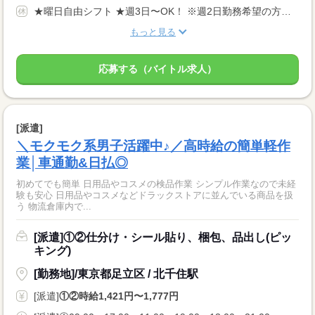
★曜日自由シフト ★週3日〜OK！ ※週2日勤務希望の方も相談OK！
もっと見る
応募する（バイトル求人）
[派遣]
＼モクモク系男子活躍中♪／高時給の簡単軽作
業│車通勤&日払◎
初めてでも簡単 日用品やコスメの検品作業 シンプル作業なので未経
験も安心 日用品やコスメなどドラックストアに並んでいる商品を扱
う 物流倉庫内で...
[派遣]①②仕分け・シール貼り、梱包、品出し(ピッ
キング)
[勤務地]/東京都足立区 / 北千住駅
[派遣]
①②時給1,421円〜1,777円