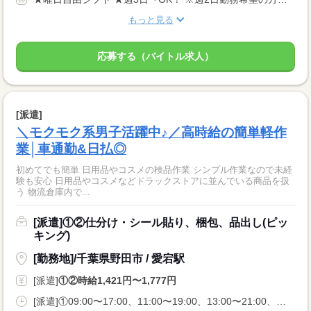
もっと見る
応募する（バイトル求人）
[派遣]
＼モクモク系男子活躍中♪／高時給の簡単軽作
業│車通勤&日払◎
初めてでも簡単 日用品やコスメの検品作業 シンプル作業なので未経
験も安心 日用品やコスメなどドラックストアに並んでいる商品を扱
う 物流倉庫内で...
[派遣]①②仕分け・シール貼り、梱包、品出し(ピッ
キング)
[勤務地]/千葉県野田市 / 愛宕駅
[派遣]
①②時給1,421円〜1,777円
[派遣]①09:00〜17:00、11:00〜19:00、13:00〜21:00、②20:00〜05:00、22:00〜05:00