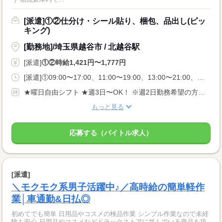
[派遣]①②仕分け・シール貼り、梱包、品出し(ピッ
キング)
[勤務地]/埼玉県越谷市 / 北越谷駅
[派遣]
①②時給1,421円〜1,777円
[派遣]①09:00〜17:00、11:00〜19:00、13:00〜21:00、②20:00〜05:00、22:00〜05:00
★曜日自由シフト ★週3日〜OK！ ※週2日勤務希望の方も相談OK！
もっと見る
応募する（バイトル求人）
[派遣]
＼モクモク系男子活躍中♪／高時給の簡単軽作
業│車通勤&日払◎
初めてでも簡単 日用品やコスメの検品作業 シンプル作業なので未経
験も安心 日用品やコスメなどドラックストアに並んでいる商品を扱