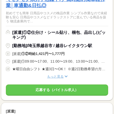
業│車通勤&日払◎
初めてでも簡単 日用品やコスメの検品作業 シンプル作業なので未経
験も安心 日用品やコスメなどドラックストアに並んでいる商品を扱
う 物流倉庫内で...
[派遣]①②仕分け・シール貼り、梱包、品出し(ピッ
キング)
[勤務地]/埼玉県越谷市 / 越谷レイクタウン駅
[派遣]
①②時給1,421円〜1,777円
[派遣]①09:00〜17:00、11:00〜19:00、13:00〜21:00、②20:00〜05:00、22:00〜05:00
★曜日自由シフト ★週3日〜OK！ ※週2日勤務希望の方も相談OK！
もっと見る
応募する（バイトル求人）
[派遣]