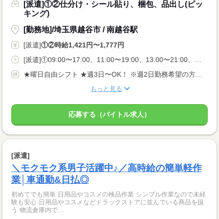
[派遣]①②仕分け・シール貼り、梱包、品出し(ピッ
キング)
[勤務地]/埼玉県越谷市 / 南越谷駅
[派遣]
①②時給1,421円〜1,777円
[派遣]①09:00〜17:00、11:00〜19:00、13:00〜21:00、②20:00〜05:00、22:00〜05:00
★曜日自由シフト ★週3日〜OK！ ※週2日勤務希望の方も相談OK！
もっと見る
応募する（バイトル求人）
[派遣]
＼モクモク系男子活躍中♪／高時給の簡単軽作
業│車通勤&日払◎
初めてでも簡単 日用品やコスメの検品作業 シンプル作業なので未経
験も安心 日用品やコスメなどドラックストアに並んでいる商品を扱
う 物流倉庫内で...