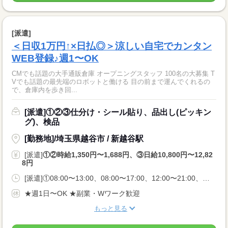
[派遣]
＜日収1万円↑×日払◎＞涼しい自宅でカンタン
WEB登録♪週1〜OK
CMでも話題の大手通販倉庫 オープニングスタッフ 100名の大募集 T
Vでも話題の最先端のロボットと働ける 目の前まで運んでくれるの
で、倉庫内を歩き回...
[派遣]①②③仕分け・シール貼り、品出し(ピッキン
グ)、検品
[勤務地]/埼玉県越谷市 / 新越谷駅
[派遣]
①②時給1,350円〜1,688円、③日給10,800円〜12,82
8円
[派遣]①08:00〜13:00、08:00〜17:00、12:00〜21:00、②21:00〜06:00、③08:00〜17:00、10:00〜19:00、21:00〜06:00
★週1日〜OK ★副業・Wワーク歓迎
もっと見る