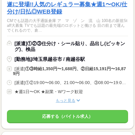
遂に登場!!人気のレギュラー募集★週1〜OK/仕
分け/日払◎WEB登録
CMでも話題の大手通販倉庫 ア マ ゾ ン 流 山 100名の新規St
aff大募集 TVでも話題の最先端のロボットと働ける 目の前まで運ん
でくれるので、倉...
[派遣]①②③仕分け・シール貼り、品出し(ピッキン
グ)、検品
[勤務地]/埼玉県越谷市 / 南越谷駅
[派遣]
①③時給1,350円〜1,688円、②日給15,191円〜16,87
9円
[派遣]①②19:00〜06:00、21:00〜06:00、③08:00〜19:00、09:00〜18:00、10:00〜19:00
★週1日〜OK ★副業・Wワーク歓迎
もっと見る
応募する（バイトル求人）