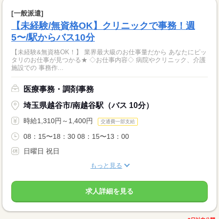
[一般派遣]
【未経験/無資格OK】クリニックで事務！週
5〜/駅からバス10分
【未経験&無資格OK！】 業界最大級のお仕事量だから あなたにピッ
タリのお仕事が見つかる★ ◇お仕事内容◇ 病院やクリニック、介護
施設での 事務作...
医療事務・調剤事務
埼玉県越谷市/南越谷駅（バス 10分）
時給1,310円～1,400円
交通費一部支給
08：15〜18：30 08：15〜13：00
日曜日 祝日
もっと見る
求人詳細を見る