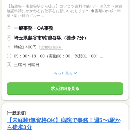
【新越谷・南越谷駅から徒歩】コツコツ資料作成+データ入力〜建築
確認申請にかかわるお仕事をお願いいたします〜 ◆書類の作成・申
請・訂正対応グルー...
一般事務・OA事務
埼玉県越谷市/南越谷駅（徒歩 7分）
時給1,400円
交通費全額支給
09：00〜18：00（実働08：00、休憩01：00）...
土曜日 日曜日
もっと見る
求人詳細を見る
[一般派遣]
【未経験/無資格OK】病院で事務！週5〜/駅か
ら徒歩3分