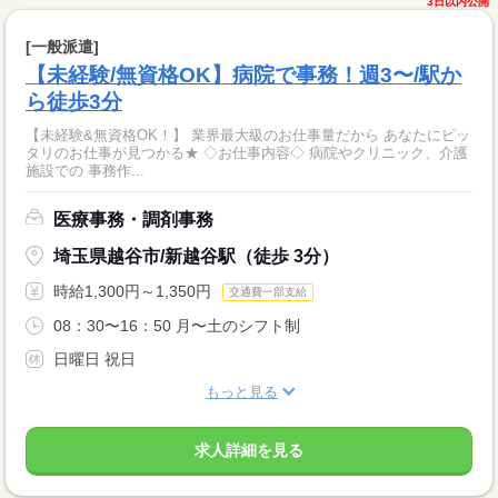
3日以内公開
[一般派遣]
【未経験/無資格OK】病院で事務！週3〜/駅か
ら徒歩3分
【未経験&無資格OK！】 業界最大級のお仕事量だから あなたにピッ
タリのお仕事が見つかる★ ◇お仕事内容◇ 病院やクリニック、介護
施設での 事務作...
医療事務・調剤事務
埼玉県越谷市/新越谷駅（徒歩 3分）
時給1,300円～1,350円
交通費一部支給
08：30〜16：50 月〜土のシフト制
日曜日 祝日
もっと見る
求人詳細を見る