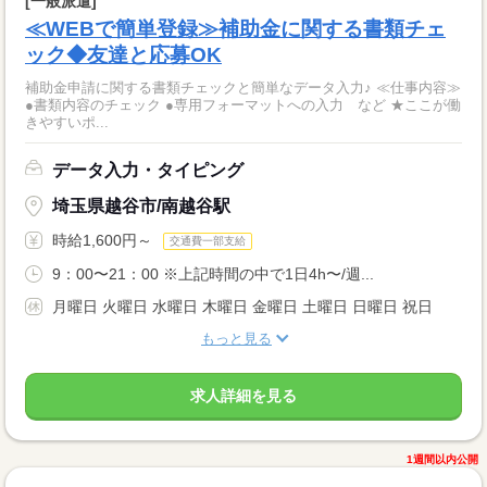
[一般派遣]
≪WEBで簡単登録≫補助金に関する書類チェ
ック◆友達と応募OK
補助金申請に関する書類チェックと簡単なデータ入力♪ ≪仕事内容≫
●書類内容のチェック ●専用フォーマットへの入力 など ★ここが働
きやすいポ...
データ入力・タイピング
埼玉県越谷市/南越谷駅
時給1,600円～
交通費一部支給
9：00〜21：00 ※上記時間の中で1日4h〜/週...
月曜日 火曜日 水曜日 木曜日 金曜日 土曜日 日曜日 祝日
もっと見る
求人詳細を見る
1週間以内公開