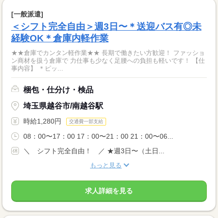
[一般派遣]
＜シフト完全自由＞週3日〜＊送迎バス有◎未
経験OK＊倉庫内軽作業
★★倉庫でカンタン軽作業★★ 長期で働きたい方歓迎！ ファッショ
ン商材を扱う倉庫で 力仕事も少なく足腰への負担も軽いです！ 【仕
事内容】 ＊ピッ...
梱包・仕分け・検品
埼玉県越谷市/南越谷駅
時給1,280円
交通費一部支給
08：00〜17：00 17：00〜21：00 21：00〜06...
＼ シフト完全自由！ ／ ★週3日〜（土日...
もっと見る
求人詳細を見る