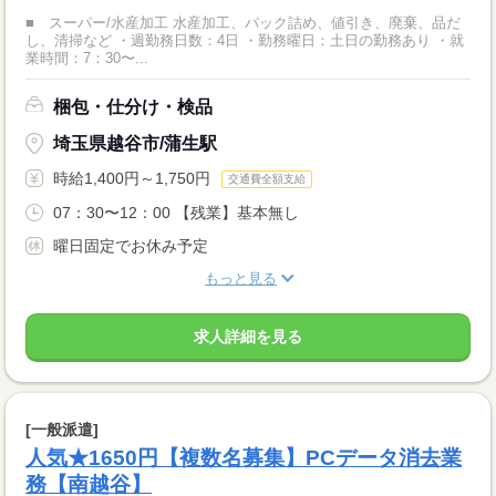
■ スーパー/水産加工 水産加工、パック詰め、値引き、廃棄、品だ
し、清掃など ・週勤務日数：4日 ・勤務曜日：土日の勤務あり ・就
業時間：7：30〜...
梱包・仕分け・検品
埼玉県越谷市/蒲生駅
時給1,400円～1,750円
交通費全額支給
07：30〜12：00 【残業】基本無し
曜日固定でお休み予定
もっと見る
求人詳細を見る
[一般派遣]
人気★1650円【複数名募集】PCデータ消去業
務【南越谷】