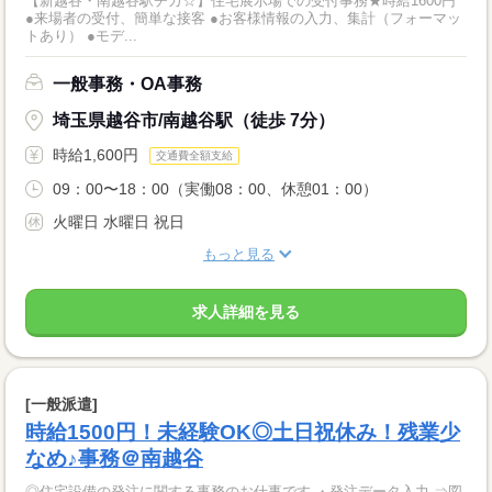
【新越谷・南越谷駅チカ☆】住宅展示場での受付事務★時給1600円
●来場者の受付、簡単な接客 ●お客様情報の入力、集計（フォーマッ
トあり） ●モデ...
一般事務・OA事務
埼玉県越谷市/南越谷駅（徒歩 7分）
時給1,600円
交通費全額支給
09：00〜18：00（実働08：00、休憩01：00）
火曜日 水曜日 祝日
もっと見る
求人詳細を見る
[一般派遣]
時給1500円！未経験OK◎土日祝休み！残業少
なめ♪事務＠南越谷
◎住宅設備の発注に関する事務のお仕事です ・発注データ入力 ⇒図