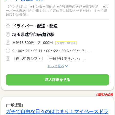
【たとえば…】 ■センター間配送 ■介護施設の送迎 ■郵便配送 ■ス
ーパーの配送（かご車をおして定位置に移動させるだけ） すべて運
転以外は最低...
ドライバー・配達・配送
埼玉県越谷市/南越谷駅
日給16,800円～21,000円
交通費一部支給
9：00〜21：00 11：00〜22：00 6：00〜17：...
【自己申告シフト】 「平日だけ働きたい」 ...
もっと見る
求人詳細を見る
1週間以内公開
[一般派遣]
ガチで自由な日々のはじまり！マイペースドラ