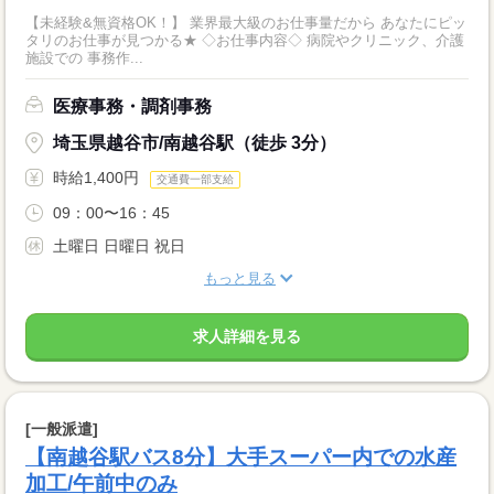
【未経験&無資格OK！】 業界最大級のお仕事量だから あなたにピッ
タリのお仕事が見つかる★ ◇お仕事内容◇ 病院やクリニック、介護
施設での 事務作...
医療事務・調剤事務
埼玉県越谷市/南越谷駅（徒歩 3分）
時給1,400円
交通費一部支給
09：00〜16：45
土曜日 日曜日 祝日
もっと見る
求人詳細を見る
[一般派遣]
【南越谷駅バス8分】大手スーパー内での水産
加工/午前中のみ