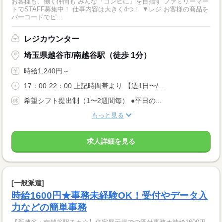
お客様も、働く仲間も みんな『コンビに』を目指す ファミリーマー
トでSTAFF募集中！ 仕事内容は大きく4つ！ ▼レジ お客様の商品を
バーコードでピ...
レジカウンター
埼玉県越谷市/南越谷駅（徒歩 1分）
時給1,240円～
17：00‾22：00 上記時間帯より 【週1日〜/...
希望シフト提出制（1〜2週間毎） ●平日の...
もっと見る
求人詳細を見る
[一般派遣]
時給1600円★事務未経験OK！受付やデータ入
力などの簡単事務