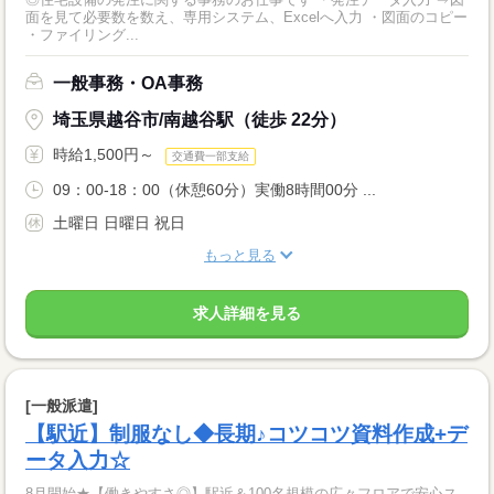
面を見て必要数を数え、専用システム、Excelへ入力 ・図面のコピー
・ファイリング...
一般事務・OA事務
埼玉県越谷市/南越谷駅（徒歩 22分）
時給1,500円～
交通費一部支給
09：00-18：00（休憩60分）実働8時間00分 ...
土曜日 日曜日 祝日
もっと見る
求人詳細を見る
[一般派遣]
【駅近】制服なし◆長期♪コツコツ資料作成+デ
ータ入力☆
8月開始★【働きやすさ◎】駅近＆100名規模の広々フロアで安心ス