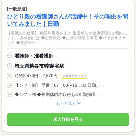
[一般派遣]
ひとり親の看護師さんが活躍中！その理由を聞
いてみました｜日勤
【看護のお仕事】 施設利用者さまの 生活補助や健康管理をお願いし
ます。 具体的には ◆血圧測定 ◆お薬の管理や準備 ◆バイタルチェ
ック ◆発疹やケ...
看護師・准看護師
埼玉県越谷市/南越谷駅
時給2,470円～2,670円
交通費全額支給
【シフト例】 早番／07：00〜16：00 日勤／...
◆シフト制 ◆長期休暇の取得もOK 勤務曜...
もっと見る
求人詳細を見る