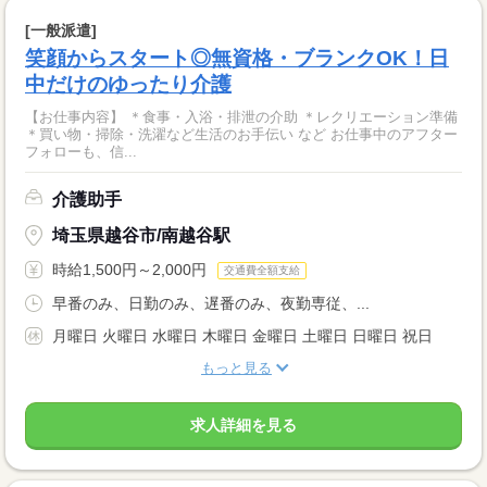
[一般派遣]
笑顔からスタート◎無資格・ブランクOK！日
中だけのゆったり介護
【お仕事内容】 ＊食事・入浴・排泄の介助 ＊レクリエーション準備
＊買い物・掃除・洗濯など生活のお手伝い など お仕事中のアフター
フォローも、信...
介護助手
埼玉県越谷市/南越谷駅
時給1,500円～2,000円
交通費全額支給
早番のみ、日勤のみ、遅番のみ、夜勤専従、...
月曜日 火曜日 水曜日 木曜日 金曜日 土曜日 日曜日 祝日
もっと見る
求人詳細を見る