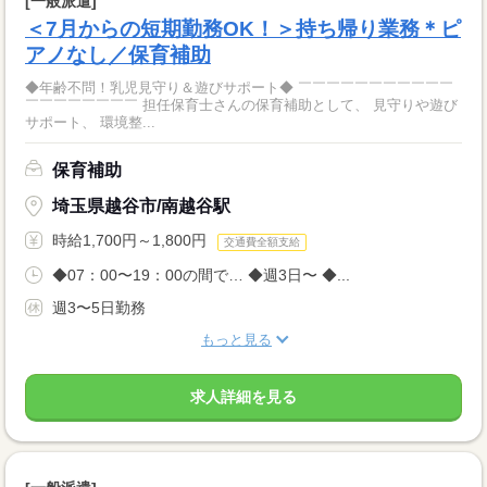
[一般派遣]
＜7月からの短期勤務OK！＞持ち帰り業務＊ピ
アノなし／保育補助
◆年齢不問！乳児見守り＆遊びサポート◆ ￣￣￣￣￣￣￣￣￣￣￣
￣￣￣￣￣￣￣￣ 担任保育士さんの保育補助として、 見守りや遊び
サポート、 環境整...
保育補助
埼玉県越谷市/南越谷駅
時給1,700円～1,800円
交通費全額支給
◆07：00〜19：00の間で… ◆週3日〜 ◆...
週3〜5日勤務
もっと見る
求人詳細を見る