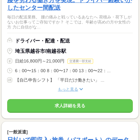
腰を労わる働き方を実現。ドライバー経験いか
したセンター間配送
毎日の配送業務。 腰の痛みと戦っているあなたへ 荷積み・荷下しが
ないお仕事ってご存知ですか？ そこでは、年齢が高めの方や女性の
方 力に自信がな...
ドライバー・配達・配送
埼玉県越谷市/南越谷駅
日給16,800円～21,000円
交通費一部支給
6：00〜15：00 8：00〜17：00 13：00〜22：...
【自己申告シフト】 「平日だけ働きたい」 ...
もっと見る
求人詳細を見る
[一般派遣]
日払いで即収入♪旅券（パスポート）のデータ