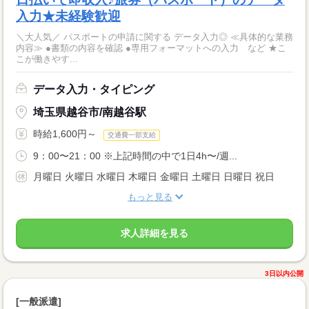
入力★未経験歓迎
＼大人気／ パスポートの申請に関する データ入力◎ ≪具体的な業務
内容≫ ●書類の内容を確認 ●専用フォーマットへの入力 など ★こ
こが働きやす...
データ入力・タイピング
埼玉県越谷市/南越谷駅
時給1,600円～
交通費一部支給
9：00〜21：00 ※上記時間の中で1日4h〜/週...
月曜日 火曜日 水曜日 木曜日 金曜日 土曜日 日曜日 祝日
もっと見る
求人詳細を見る
3日以内公開
[一般派遣]