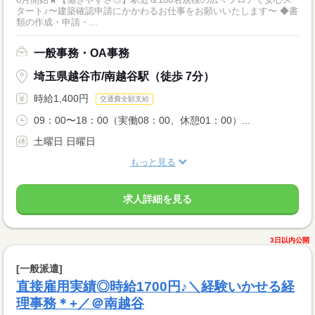
タート♪〜建築確認申請にかかわるお仕事をお願いいたします〜 ◆書
類の作成・申請・...
一般事務・OA事務
埼玉県越谷市/南越谷駅（徒歩 7分）
時給1,400円
交通費全額支給
09：00〜18：00（実働08：00、休憩01：00）...
土曜日 日曜日
もっと見る
求人詳細を見る
3日以内公開
[一般派遣]
直接雇用実績◎時給1700円♪＼経験いかせる経
理事務＊+／＠南越谷