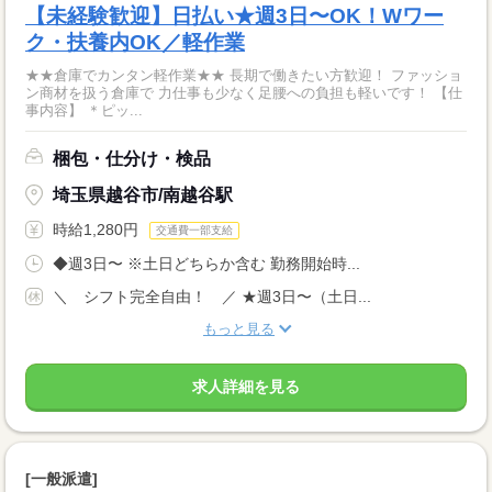
【未経験歓迎】日払い★週3日〜OK！Wワー
ク・扶養内OK／軽作業
★★倉庫でカンタン軽作業★★ 長期で働きたい方歓迎！ ファッショ
ン商材を扱う倉庫で 力仕事も少なく足腰への負担も軽いです！ 【仕
事内容】 ＊ピッ...
梱包・仕分け・検品
埼玉県越谷市/南越谷駅
時給1,280円
交通費一部支給
◆週3日〜 ※土日どちらか含む 勤務開始時...
＼ シフト完全自由！ ／ ★週3日〜（土日...
もっと見る
求人詳細を見る
[一般派遣]