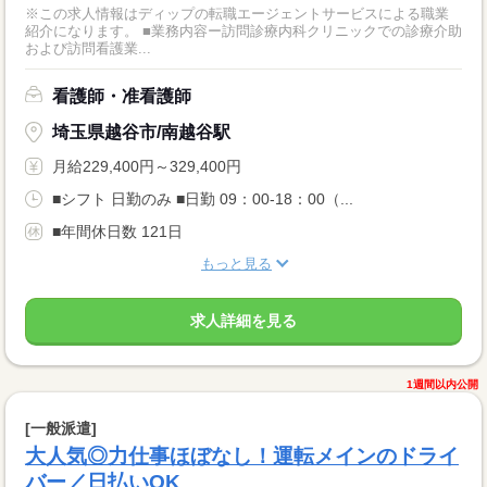
※この求人情報はディップの転職エージェントサービスによる職業
紹介になります。 ■業務内容ー訪問診療内科クリニックでの診療介助
および訪問看護業...
看護師・准看護師
埼玉県越谷市/南越谷駅
月給229,400円～329,400円
■シフト 日勤のみ ■日勤 09：00-18：00（...
■年間休日数 121日
もっと見る
求人詳細を見る
1週間以内公開
[一般派遣]
大人気◎力仕事ほぼなし！運転メインのドライ
バー／日払いOK