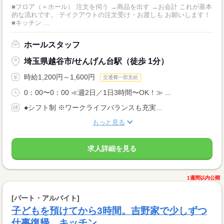
■フロア（＝ホール） 注文を伺う →商品を出す →お会計 これが基本
的な流れです。 テイクアウトの注文受け・お渡しも お願いします！
■キッチン ...
ホールスタッフ
埼玉県越谷市/せんげん台駅（徒歩 1分）
時給1,200円～1,600円
交通費一部支給
0：00〜0：00 ≪週2日／1日3時間〜OK！≫ ...
●シフト制 ※ワークライフバランスも充実...
もっと見る
求人詳細を見る
1週間以内公開
[パート・アルバイト]
子どもを預けてから3時間。吉野家で少しずつ
仕事復帰。キッチン