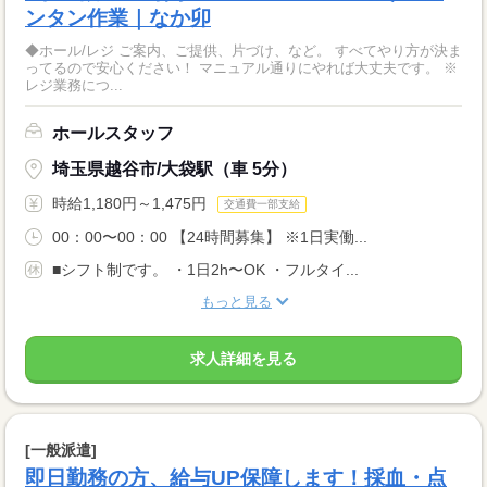
ンタン作業｜なか卯
◆ホール/レジ ご案内、ご提供、片づけ、など。 すべてやり方が決ま
ってるので安心ください！ マニュアル通りにやれば大丈夫です。 ※
レジ業務につ...
ホールスタッフ
埼玉県越谷市/大袋駅（車 5分）
時給1,180円～1,475円
交通費一部支給
00：00〜00：00 【24時間募集】 ※1日実働...
■シフト制です。 ・1日2h〜OK ・フルタイ...
もっと見る
求人詳細を見る
[一般派遣]
即日勤務の方、給与UP保障します！採血・点