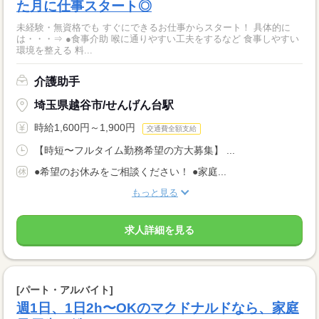
た月に仕事スタート◎
未経験・無資格でも すぐにできるお仕事からスタート！ 具体的に
は・・・⇒ ●食事介助 喉に通りやすい工夫をするなど 食事しやすい
環境を整える 料...
介護助手
埼玉県越谷市/せんげん台駅
時給1,600円～1,900円
交通費全額支給
【時短〜フルタイム勤務希望の方大募集】 ...
●希望のお休みをご相談ください！ ●家庭...
もっと見る
求人詳細を見る
[パート・アルバイト]
週1日、1日2h〜OKのマクドナルドなら、家庭