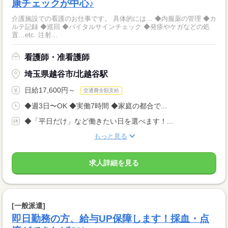
康チェックが中心♪
介護施設での看護のお仕事です。 具体的には… ◆内服薬の管理 ◆カ
ルテ記録 ◆巡回 ◆バイタルサインチェック ◆発疹やケガなどの処
置…etc. 注射...
看護師・准看護師
埼玉県越谷市/北越谷駅
日給17,600円～
交通費全額支給
◆週3日〜OK ◆実働7時間 ◆家庭の都合で...
◆「平日だけ」など働きたい日を選べます！...
もっと見る
求人詳細を見る
[一般派遣]
即日勤務の方、給与UP保障します！採血・点