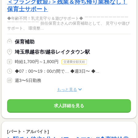
＜ブランク歓迎♪＞残業＆持ち帰り業務なし！
保育士サポート
◆年齢不問！乳児見守り＆遊びサポート◆ ￣￣￣￣￣￣￣￣￣￣￣
￣￣￣￣￣￣￣￣ 担任保育士さんの保育補助として、 見守りや遊び
サポート、 環境整...
保育補助
埼玉県越谷市/越谷レイクタウン駅
時給1,700円～1,800円
交通費全額支給
◆07：00〜19：00の間で… ◆週3日〜 ◆...
週3〜5日勤務
もっと見る
求人詳細を見る
[パート・アルバイト]