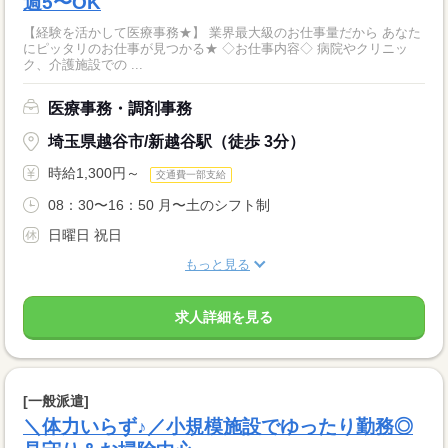
週5〜OK
【経験を活かして医療事務★】 業界最大級のお仕事量だから あなた
にピッタリのお仕事が見つかる★ ◇お仕事内容◇ 病院やクリニッ
ク、介護施設での ...
医療事務・調剤事務
埼玉県越谷市/新越谷駅（徒歩 3分）
時給1,300円～
交通費一部支給
08：30〜16：50 月〜土のシフト制
日曜日 祝日
もっと見る
求人詳細を見る
[一般派遣]
＼体力いらず♪／小規模施設でゆったり勤務◎