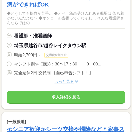
滴ができればOK
◆どうしても採血が苦手… ◆オペ、急患受け入れある職場は 落ち着
かないんだよな〜 ◆オンコール当番ってそわそわ… そんな看護師さ
んならではの...
看護師・准看護師
埼玉県越谷市/越谷レイクタウン駅
時給2,700円～
交通費全額支給
≪シフト例≫ 日勤8：30〜17：30 9：00...
完全週休2日 交代制 【自己申告シフト！】 ...
もっと見る
求人詳細を見る
[一般派遣]
≪シニア歓迎≫シーツ交換や掃除など＊家事ス