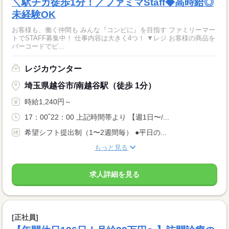
＼駅チカ徒歩1分！／ファミマStaff◆高時給◎
未経験OK
お客様も、働く仲間も みんな『コンビに』を目指す ファミリーマー
トでSTAFF募集中！ 仕事内容は大きく4つ！ ▼レジ お客様の商品を
バーコードでピ...
レジカウンター
埼玉県越谷市/南越谷駅（徒歩 1分）
時給1,240円～
17：00‾22：00 上記時間帯より 【週1日〜/...
希望シフト提出制（1〜2週間毎） ●平日の...
もっと見る
求人詳細を見る
[正社員]