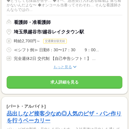
◆どうしても採血が苦手… ◆オペ、急患受け入れある職場は 落ち着
かないんだよな〜 ◆オンコール当番ってそわそわ… そんな看護師さ
んならではの...
看護師・准看護師
埼玉県越谷市/越谷レイクタウン駅
時給2,700円～
交通費全額支給
≪シフト例≫ 日勤8：30〜17：30 9：00...
完全週休2日 交代制 【自己申告シフト！】 ...
もっと見る
求人詳細を見る
[パート・アルバイト]
品出しなど接客少なめ◎人気のピザ・パン作り
を行うベーカリー