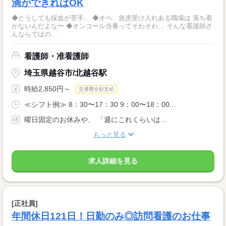
滴ができればOK
◆どうしても採血が苦手… ◆オペ、急患受け入れある職場は 落ち着
かないんだよな〜 ◆オンコール当番ってそわそわ… そんな看護師さ
んならではの...
看護師・准看護師
埼玉県越谷市/北越谷駅
時給2,850円～
交通費全額支給
≪シフト例≫ 8：30〜17：30 9：00〜18：00...
曜日固定のお休みや、 「週にこれくらいは...
もっと見る
求人詳細を見る
[正社員]
年間休日121日！日勤のみ◎訪問看護のお仕事