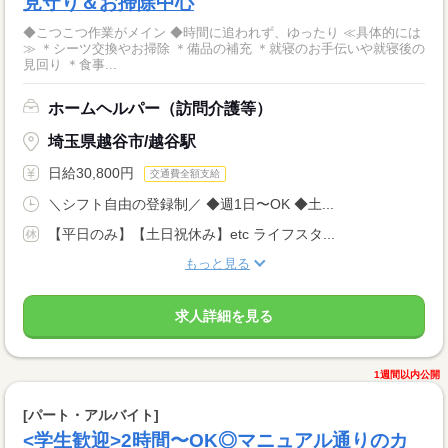
見守り＆お掃除中心
◆こつこつ作業がメイン ◆時間に追われず、ゆったり ≪具体的には
≫ ＊シーツ交換やお掃除 ＊備品の補充 ＊就寝のお手伝いや就寝後の
見回り ＊食事...
ホームヘルパー（訪問介護等）
埼玉県越谷市/越谷駅
日給30,800円
交通費全額支給
＼シフト自由の登録制／ ◆週1日〜OK ◆土...
【平日のみ】【土日祝休み】etc ライフスタ...
もっと見る
求人詳細を見る
1週間以内公開
[パート・アルバイト]
<学生歓迎>2時間〜OK◎マニュアル通りのカ