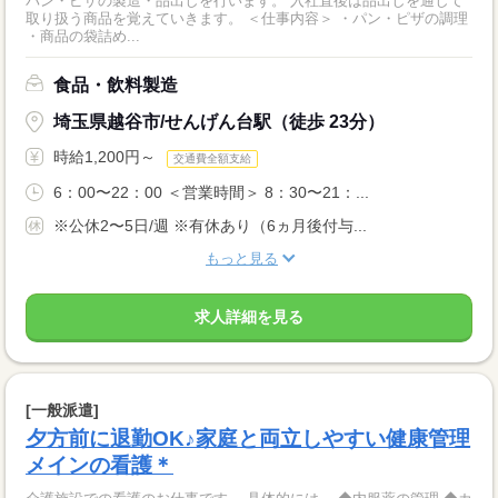
パン・ピザの製造・品出しを行います。 入社直後は品出しを通して
取り扱う商品を覚えていきます。 ＜仕事内容＞ ・パン・ピザの調理
・商品の袋詰め...
食品・飲料製造
埼玉県越谷市/せんげん台駅（徒歩 23分）
時給1,200円～
交通費全額支給
6：00〜22：00 ＜営業時間＞ 8：30〜21：...
※公休2〜5日/週 ※有休あり（6ヵ月後付与...
もっと見る
求人詳細を見る
[一般派遣]
夕方前に退勤OK♪家庭と両立しやすい健康管理
メインの看護＊