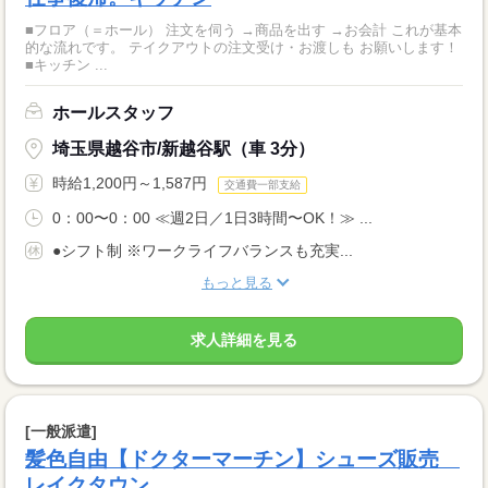
■フロア（＝ホール） 注文を伺う →商品を出す →お会計 これが基本
的な流れです。 テイクアウトの注文受け・お渡しも お願いします！
■キッチン ...
ホールスタッフ
埼玉県越谷市/新越谷駅（車 3分）
時給1,200円～1,587円
交通費一部支給
0：00〜0：00 ≪週2日／1日3時間〜OK！≫ ...
●シフト制 ※ワークライフバランスも充実...
もっと見る
求人詳細を見る
[一般派遣]
髪色自由【ドクターマーチン】シューズ販売
レイクタウン