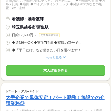
介護施設での看護のお仕事です。 具体的には… ◆内服薬の管理 ◆カ
ルテ記録 ◆巡回 ◆バイタルサインチェック ◆発疹やケガなどの処
置…etc. 注射...
看護師・准看護師
埼玉県越谷市/蒲生駅
日給17,600円～
交通費全額支給
◆週3日〜OK ◆実働7時間 ◆家庭の都合で...
◆「平日だけ」など働きたい日を選べます！...
もっと見る
求人詳細を見る
[パート・アルバイト]
大手企業で母体安定！パート勤務！施設での介
護業務◎
※この求人情報はディップの転職エージェントサービスによる職業