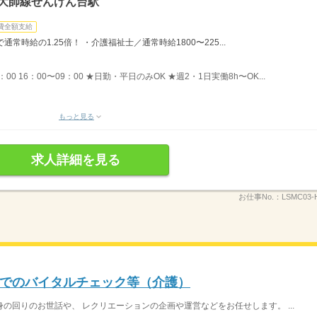
・大師線せんげん台駅
費全額支給
時給の1.25倍！ ・介護福祉士／通常時給1800〜225...
8：00 16：00〜09：00 ★日勤・平日のみOK ★週2・1日実働8h〜OK...
もっと見る
求人詳細を見る
お仕事No.：
LSMC03-
でのバイタルチェック等（介護）
の回りのお世話や、 レクリエーションの企画や運営などをお任せします。 ...