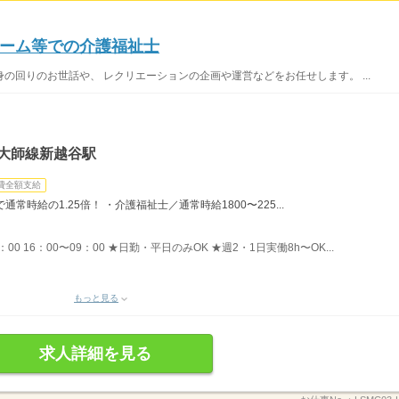
ーム等での介護福祉士
の回りのお世話や、 レクリエーションの企画や運営などをお任せします。 ...
・大師線新越谷駅
費全額支給
時給の1.25倍！ ・介護福祉士／通常時給1800〜225...
8：00 16：00〜09：00 ★日勤・平日のみOK ★週2・1日実働8h〜OK...
もっと見る
求人詳細を見る