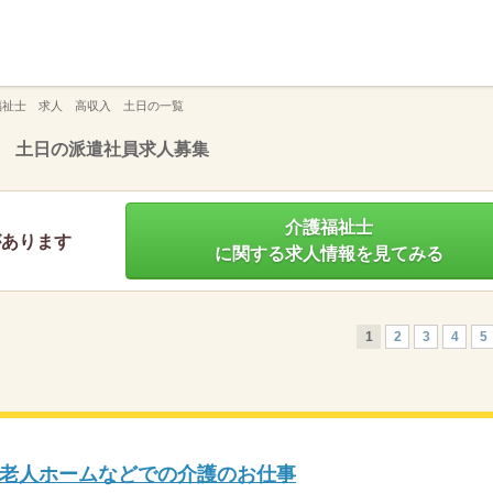
】
福祉士 求人 高収入 土日の一覧
 土日の派遣社員求人募集
介護福祉士
があります
に関する求人情報を見てみる
1
2
3
4
5
老人ホームなどでの介護のお仕事