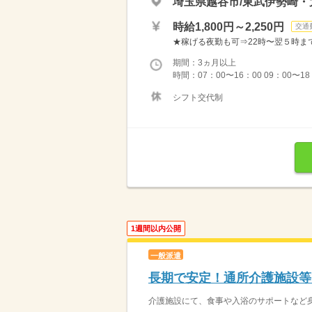
埼玉県越谷市/東武伊勢崎
時給1,800円～2,250円
交通
★稼げる夜勤も可⇒22時〜翌５時まで通常
期間：3ヵ月以上
時間：07：00〜16：00 09：00〜1
シフト交代制
1週間以内公開
一般派遣
長期で安定！通所介護施設等
介護施設にて、食事や入浴のサポートなど身