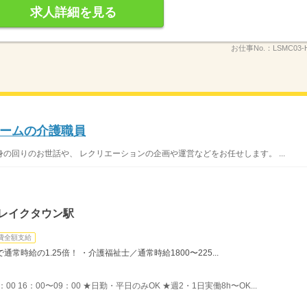
求人詳細を見る
お仕事No.：
LSMC03-
ームの介護職員
の回りのお世話や、 レクリエーションの企画や運営などをお任せします。 ...
谷レイクタウン駅
費全額支給
時給の1.25倍！ ・介護福祉士／通常時給1800〜225...
8：00 16：00〜09：00 ★日勤・平日のみOK ★週2・1日実働8h〜OK...