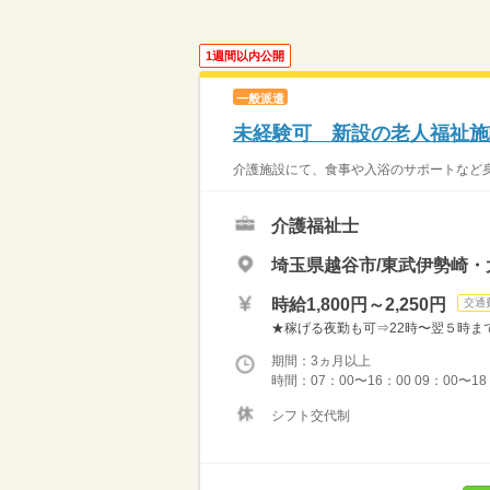
1週間以内公開
一般派遣
未経験可 新設の老人福祉施
介護施設にて、食事や入浴のサポートなど身
介護福祉士
埼玉県越谷市/東武伊勢崎
時給1,800円～2,250円
交通
★稼げる夜勤も可⇒22時〜翌５時まで通常
期間：3ヵ月以上
時間：07：00〜16：00 09：00〜1
シフト交代制