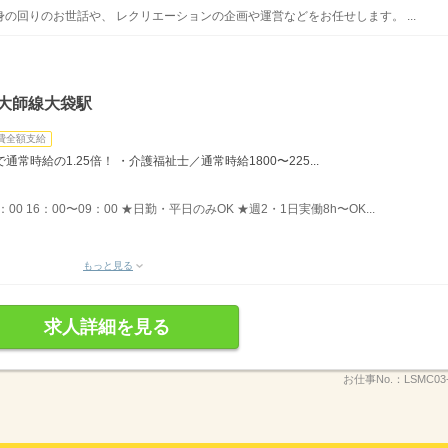
の回りのお世話や、 レクリエーションの企画や運営などをお任せします。 ...
大師線大袋駅
費全額支給
時給の1.25倍！ ・介護福祉士／通常時給1800〜225...
8：00 16：00〜09：00 ★日勤・平日のみOK ★週2・1日実働8h〜OK...
もっと見る
求人詳細を見る
お仕事No.：
LSMC03