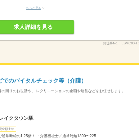
もっと見る
求人詳細を見る
お仕事No.：
LSMC03-H
どでのバイタルチェック等（介護）
の回りのお世話や、 レクリエーションの企画や運営などをお任せします。 ...
谷レイクタウン駅
費全額支給
時給の1.25倍！ ・介護福祉士／通常時給1800〜225...