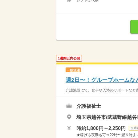
シフト交代制
1週間以内公開
一般派遣
週2日〜！グループホームな
介護施設にて、食事や入浴のサポートなど身
介護福祉士
埼玉県越谷市/武蔵野線越
時給1,800円～2,250円
交通
★稼げる夜勤も可⇒22時〜翌５時まで通常