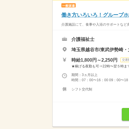
一般派遣
働き方いろいろ！グループホ
介護施設にて、食事や入浴のサポートなど身
介護福祉士
埼玉県越谷市/東武伊勢崎
時給1,800円～2,250円
交通
★稼げる夜勤も可⇒22時〜翌５時まで通常
期間：3ヵ月以上
時間：07：00〜16：00 09：00〜1
シフト交代制