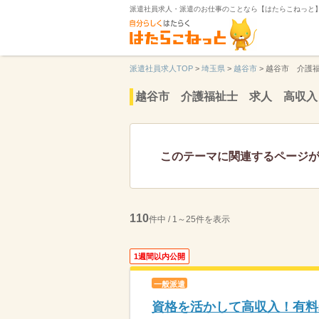
派遣社員求人・派遣のお仕事のことなら【はたらこねっと
派遣社員求人TOP
>
埼玉県
>
越谷市
>
越谷市 介護
越谷市 介護福祉士 求人 高収入
このテーマに関連するページ
110
件中 / 1～25件を表示
1週間以内公開
一般派遣
資格を活かして高収入！有料