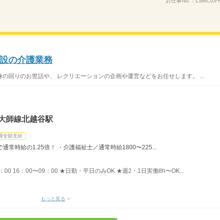
お仕事No.：
LSMC03-
設の介護業務
の回りのお世話や、 レクリエーションの企画や運営などをお任せします。 ...
・大師線北越谷駅
費全額支給
時給の1.25倍！ ・介護福祉士／通常時給1800〜225...
8：00 16：00〜09：00 ★日勤・平日のみOK ★週2・1日実働8h〜OK...
もっと見る