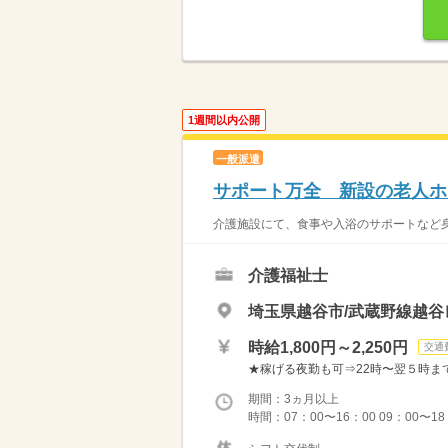
1週間以内公開
一般派遣
サポート万全 新設の老人ホ
介護施設にて、食事や入浴のサポートなど身
介護福祉士
埼玉県越谷市/武蔵野線越
時給1,800円～2,250円
交通
★稼げる夜勤も可⇒22時〜翌５時まで通常
期間：3ヵ月以上
時間：07：00〜16：00 09：00〜1