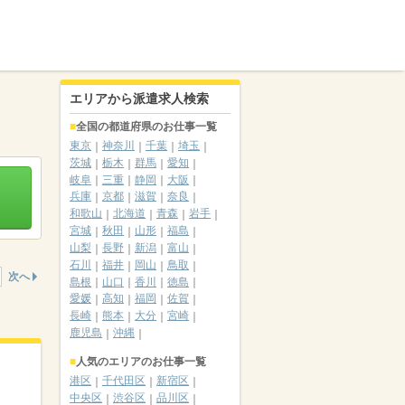
エリアから派遣求人検索
全国の都道府県のお仕事一覧
東京
神奈川
千葉
埼玉
茨城
栃木
群馬
愛知
岐阜
三重
静岡
大阪
兵庫
京都
滋賀
奈良
和歌山
北海道
青森
岩手
宮城
秋田
山形
福島
山梨
長野
新潟
富山
石川
福井
岡山
鳥取
次へ
島根
山口
香川
徳島
愛媛
高知
福岡
佐賀
長崎
熊本
大分
宮崎
鹿児島
沖縄
人気のエリアのお仕事一覧
港区
千代田区
新宿区
中央区
渋谷区
品川区