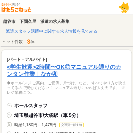
越谷市 下間久里 派遣の求人募集
派遣スタッフ活躍中に関する求人情報を見てみる
3
ヒット件数：
件
[パート・アルバイト]
<学生歓迎>2時間〜OK◎マニュアル通りのカ
ンタン作業｜なか卯
◆ホール/レジ ご案内、ご提供、片づけ、など。 すべてやり方が決ま
ってるので安心ください！ マニュアル通りにやれば大丈夫です。 ※
レジ業務につ...
ホールスタッフ
埼玉県越谷市/大袋駅（車 5分）
時給1,180円～1,475円
交通費一部支給