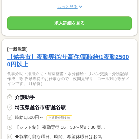
もっと見る
求人詳細を見る
[一般派遣]
【越谷市】夜勤専従/サ高住/高時給/1夜勤2500
0円以上
食事介助・排泄介助・居室整備・水分補給・リネン交換・介護記録
作成 等 夜勤専従のお仕事なので、夜間見守り、コール対応等がメ
インです。 月給例）...
介護助手
埼玉県越谷市/新越谷駅
時給1,500円～
交通費全額支給
【シフト制】 夜勤専従 16：30〜翌9：30 実...
◆就業可能な曜日、時間、希望休暇日はお気...