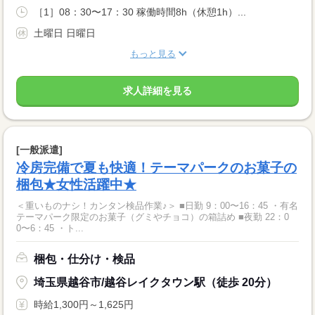
［1］08：30〜17：30 稼働時間8h（休憩1h）...
土曜日 日曜日
もっと見る
求人詳細を見る
[一般派遣]
冷房完備で夏も快適！テーマパークのお菓子の
梱包★女性活躍中★
＜重いものナシ！カンタン検品作業♪＞ ■日勤 9：00〜16：45 ・有名
テーマパーク限定のお菓子（グミやチョコ）の箱詰め ■夜勤 22：0
0〜6：45 ・ト...
梱包・仕分け・検品
埼玉県越谷市/越谷レイクタウン駅（徒歩 20分）
時給1,300円～1,625円