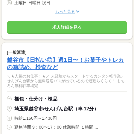
土曜日 日曜日 祝日
もっと見る
求人詳細を見る
[一般派遣]
越谷市【日払い◎】週1日〜！お菓子やトレカ
の箱詰め、検査など
＼★人気のお仕事！★／ 未経験からスタートするカンタン軽作業♪
せんげん台駅から無料送迎バスが出ているので通勤らくらく！ もち
ろん無料駐車場完...
梱包・仕分け・検品
埼玉県越谷市/せんげん台駅（車 12分）
時給1,150円～1,438円
勤務時間 9：00〜17：00 休憩時間 １時間 ...