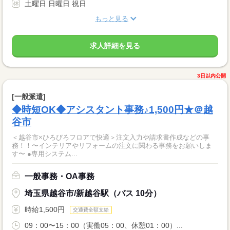
土曜日 日曜日 祝日
もっと見る
求人詳細を見る
3日以内公開
[一般派遣]
◆時短OK◆アシスタント事務♪1,500円★＠越
谷市
＜越谷市×ひろびろフロアで快適＞注文入力や請求書作成などの事
務！！〜インテリアやリフォームの注文に関わる事務をお願いしま
す〜 ●専用システム...
一般事務・OA事務
埼玉県越谷市/新越谷駅（バス 10分）
時給1,500円
交通費全額支給
09：00〜15：00（実働05：00、休憩01：00）...