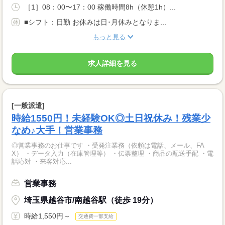
［1］08：00〜17：00 稼働時間8h（休憩1h）...
■シフト：日勤 お休みは日･月休みとなりま...
もっと見る
求人詳細を見る
[一般派遣]
時給1550円！未経験OK◎土日祝休み！残業少
なめ♪大手！営業事務
◎営業事務のお仕事です ・受発注業務（依頼は電話、メール、FA
X） ・データ入力（在庫管理等） ・伝票整理 ・商品の配送手配 ・電
話応対 ・来客対応...
営業事務
埼玉県越谷市/南越谷駅（徒歩 19分）
時給1,550円～
交通費一部支給