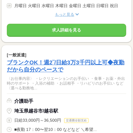
月曜日 火曜日 水曜日 木曜日 金曜日 土曜日 日曜日 祝日
もっと見る
求人詳細を見る
[一般派遣]
ブランクOK！週2‾/日給3万3千円以上可◆夜勤
だから自分のペースで
〈お仕事内容〉 ・レクリエーションのお手伝い ・食事・お薬・外出
時のサポート ・入浴の補助 ・お話相手 ・リハビリのお手伝い など
〈選べる勤務地...
介護助手
埼玉県越谷市/越谷駅
日給33,000円～36,500円
交通費全額支給
■夜勤 17：00〜翌10：00 などなど ＼希望...