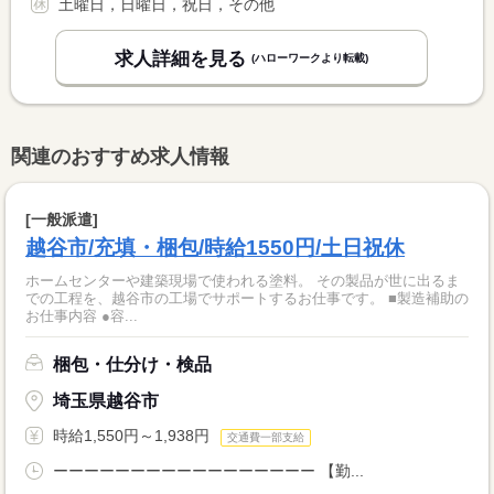
土曜日，日曜日，祝日，その他
求人詳細を見る
(ハローワークより転載)
関連のおすすめ求人情報
[一般派遣]
越谷市/充填・梱包/時給1550円/土日祝休
ホームセンターや建築現場で使われる塗料。 その製品が世に出るま
での工程を、越谷市の工場でサポートするお仕事です。 ■製造補助の
お仕事内容 ●容...
梱包・仕分け・検品
埼玉県越谷市
時給1,550円～1,938円
交通費一部支給
ーーーーーーーーーーーーーーーーー 【勤...