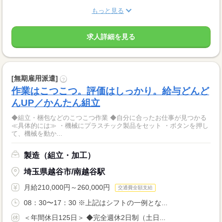
もっと見る
求人詳細を見る
[無期雇用派遣]
?
作業はこつこつ。評価はしっかり。給与どんど
んUP／かんたん組立
◆組立・梱包などのこつこつ作業 ◆自分に合ったお仕事が見つかる
≪具体的には≫ ・機械にプラスチック製品をセット ・ボタンを押し
て、機械を動か...
製造（組立・加工）
埼玉県越谷市/南越谷駅
月給210,000円～260,000円
交通費全額支給
08：30〜17：30 ※上記はシフトの一例とな...
＜年間休日125日＞ ◆完全週休2日制（土日...