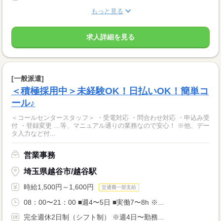
もっと見る
求人詳細を見る
[一般派遣]
＜積極採用中＞未経験OK！日払いOK！簡単コ
ール♪
＜コールセンタースタッフ＞ ・受電対応 ・問合わせ対応 ・申込み受
付 ・登録変更 …等、マニュアル通りの業務なので安心！ ※他、デー
タ入力など付...
営業事務
埼玉県越谷市/越谷駅
時給1,500円～1,600円
交通費一部支給
08：00〜21：00 ■週4〜5日 ■実働7〜8h ※...
完全週休2日制（シフト制） ※週4日〜勤務...