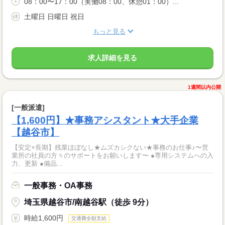
08：00〜17：00（実働08：00、休憩01：00）...
土曜日 日曜日 祝日
もっと見る
求人詳細を見る
1週間以内公開
[一般派遣]
【1,600円】★事務アシスタント★大手企業
【越谷市】
【安定×長期】残業ほぼなし★ムズカシクない★事務のお仕事♪〜営
業所の社員の方々のサポートをお願いします〜 ●専用システムへの入
力、更新 ●備品...
一般事務・OA事務
埼玉県越谷市/南越谷駅（徒歩 9分）
時給1,600円
交通費全額支給