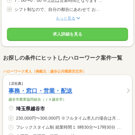
7：00〜0：00 ※上記は営業時間となります ...
シフト制なので、自分の都合にあわせて お...
もっと見る
求人詳細を見る
お探しの条件にヒットしたハローワーク案件一覧
ハローワーク求人（掲載元：越谷公共職業安定所）
正社員
事務・窓口・営業・配送
越谷市農業協同組合（ＪＡ越谷市）
埼玉県越谷市
230,000円〜300,000円 ※フルタイム求人の場合は月額（換算額）、パート求人の場合は時間額を表示しています。
フレックスタイム制 就業時間１ 8時30分〜17時30分 就業時間に関する特記事項 ＊通常は同就業時間の勤務になり、就業先により、フレックスタイ <BR> ム制になります。 <BR> ＊コアタイムは午前１１時から午後２時になります。