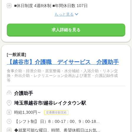
■休日制度 4週8休制 ■年間休日数 107日
もっと見る
求人詳細を見る
[一般派遣]
【越谷市】介護職 デイサービス 介護助手
食事介助・排泄介助・居室整備・水分補給・入浴介助・リネン交
換・外出介助・レクリエーション企画および運営・介護記録作成
等
介護助手
埼玉県越谷市/越谷レイクタウン駅
時給1,300円～
交通費全額支給
【シフト制】 日）8：00-17：00、9：00-18...
◆就業可能な曜日、時間、希望休暇日はお気...