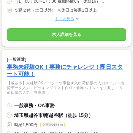
［1］08：00〜17：00 稼働時間8h（休憩1h）...
５勤２休（土日以外） ※休日は毎週1日以上
もっと見る
求人詳細を見る
[一般派遣]
事務未経験OK！事務にチャレンジ！即日スタ
ート可能！
【越谷市】未経験OK！コツコツ事務★入出荷伝票の入力メイン・出
荷データ入力、ピッキングリスト作成・倉庫へリストを手渡し・入
荷伝票の入力、在庫管...
一般事務・OA事務
埼玉県越谷市/南越谷駅（徒歩 15分）
時給1,500円
交通費全額支給