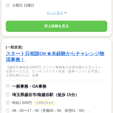
土曜日 日曜日
もっと見る
求人詳細を見る
[一般派遣]
スタート日相談OK★未経験からチャレンジ物
流事務！
【越谷市★時給1500円】コツコツ事務★入出荷伝票の入力メイン・
出荷データ入力、ピッキングリスト作成・倉庫へリストを手渡し・
入荷伝票の入力、在庫...
一般事務・OA事務
埼玉県越谷市/南越谷駅（徒歩 15分）
時給1,500円
交通費全額支給
08：00〜17：00（実働08：00、休憩01：00）...