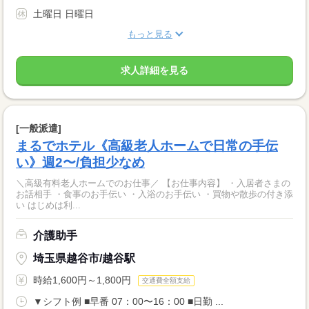
土曜日 日曜日
もっと見る
求人詳細を見る
[一般派遣]
まるでホテル《高級老人ホームで日常の手伝
い》週2〜/負担少なめ
＼高級有料老人ホームでのお仕事／ 【お仕事内容】 ・入居者さまの
お話相手 ・食事のお手伝い ・入浴のお手伝い ・買物や散歩の付き添
い はじめは利...
介護助手
埼玉県越谷市/越谷駅
時給1,600円～1,800円
交通費全額支給
▼シフト例 ■早番 07：00〜16：00 ■日勤 ...