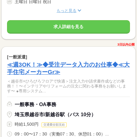
土曜日 日曜日 祝日
もっと見る
求人詳細を見る
3日以内公開
[一般派遣]
≪週3OK！≫◆受注データ入力のお仕事◆≪大
手住宅メーカーGr≫
＜越谷市×ひろびろフロアで快適＞注文入力や請求書作成などの事
務！！〜インテリアやリフォームの注文に関わる事務をお願いしま
す〜 ●専用システム...
一般事務・OA事務
埼玉県越谷市/新越谷駅（バス 10分）
時給1,500円
交通費全額支給
09：00〜17：30（実働07：30、休憩01：00）...