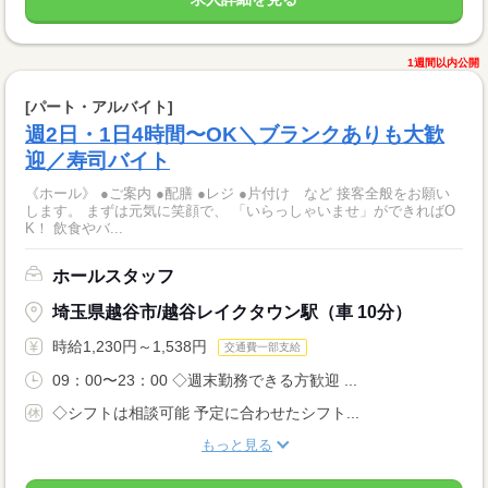
1週間以内公開
[パート・アルバイト]
週2日・1日4時間〜OK＼ブランクありも大歓
迎／寿司バイト
《ホール》 ●ご案内 ●配膳 ●レジ ●片付け など 接客全般をお願い
します。 まずは元気に笑顔で、 「いらっしゃいませ」ができればO
K！ 飲食やバ...
ホールスタッフ
埼玉県越谷市/越谷レイクタウン駅（車 10分）
時給1,230円～1,538円
交通費一部支給
09：00〜23：00 ◇週末勤務できる方歓迎 ...
◇シフトは相談可能 予定に合わせたシフト...
もっと見る