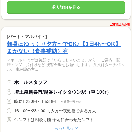
求人詳細を見る
1週間以内公開
[パート・アルバイト]
朝昼はゆっくり夕方〜でOK♪【1日4h〜OK】
まかない（食事補助）有
＜ホール＞ まずは笑顔で「いらっしゃいませ」から！ ご案内・配
膳・レジ・片付けなど 接客全般をお願いします。 注文はタッチパネ
ル。 未経験の方...
ホールスタッフ
埼玉県越谷市/越谷レイクタウン駅（車 10分）
時給1,230円～1,538円
交通費一部支給
16：00〜23：00 ＼夕方〜夜勤務できる方大...
◇シフトは相談可能 予定に合わせたシフト...
もっと見る