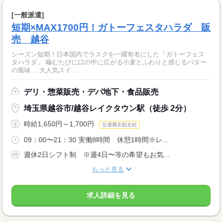
[一般派遣]
短期×MAX1700円！ガトーフェスタハラダ 販
売 越谷
シーズン短期！日本国内でラスクを一躍有名にした「ガトーフェス
タハラダ」 噛むたびに口の中に広がる小麦とふわりと感じるバター
の風味… 大人気スイ...
デリ・惣菜販売・デパ地下・食品販売
埼玉県越谷市/越谷レイクタウン駅（徒歩 2分）
時給1,650円～1,700円
交通費全額支給
09：00〜21：30 実働8時間 休憩1時間※レ...
週休2日シフト制 ※週4日〜等の希望もお気...
もっと見る
求人詳細を見る