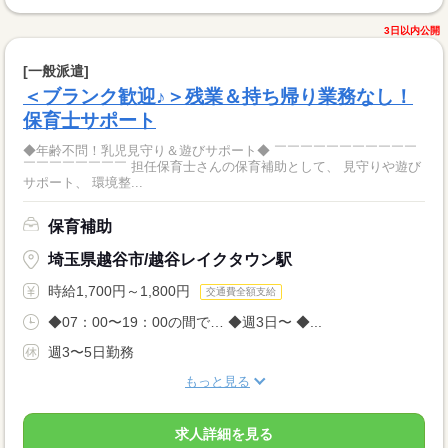
3日以内公開
[一般派遣]
＜ブランク歓迎♪＞残業＆持ち帰り業務なし！
保育士サポート
◆年齢不問！乳児見守り＆遊びサポート◆ ￣￣￣￣￣￣￣￣￣￣￣
￣￣￣￣￣￣￣￣ 担任保育士さんの保育補助として、 見守りや遊び
サポート、 環境整...
保育補助
埼玉県越谷市/越谷レイクタウン駅
時給1,700円～1,800円
交通費全額支給
◆07：00〜19：00の間で… ◆週3日〜 ◆...
週3〜5日勤務
もっと見る
求人詳細を見る