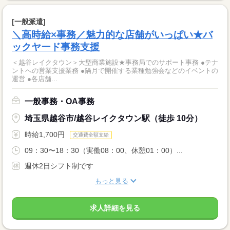
[一般派遣]
＼高時給×事務／魅力的な店舗がいっぱい★バ
ックヤード事務支援
＜越谷レイクタウン＞大型商業施設★事務局でのサポート事務 ●テナ
ントへの営業支援業務 ●隔月で開催する業種勉強会などのイベントの
運営 ●各店舗...
一般事務・OA事務
埼玉県越谷市/越谷レイクタウン駅（徒歩 10分）
時給1,700円
交通費全額支給
09：30〜18：30（実働08：00、休憩01：00）...
週休2日シフト制です
もっと見る
求人詳細を見る