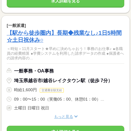
求人詳細を見る
[一般派遣]
【駅から徒歩圏内】長期◆残業なし♪1日5時間
☆土日祝休み○
＜時短＞11月スタート★早めに決めちゃおう！事務のお仕事♪ ●各職
員の経費精算 ●学費システムを利用した請求データの作成 ●保護者へ
の請求内容の...
一般事務・OA事務
埼玉県越谷市/越谷レイクタウン駅（徒歩 7分）
時給1,600円
交通費全額支給
09：00〜15：00（実働05：00、休憩01：00）...
土曜日 日曜日 祝日
もっと見る