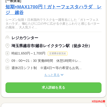
[一般派遣]
短期×MAX1700円！ガトーフェスタハラダ レ
ジ 越谷
シーズン短期！日本国内でラスクを一躍有名にした「ガトーフェス
タハラダ」 噛むたびに口の中に広がる小麦とふわりと感じるバター
の風味… 大人気スイ...
レジカウンター
埼玉県越谷市/越谷レイクタウン駅（徒歩 2分）
時給1,650円～1,700円
交通費全額支給
09：00〜21：30 実働8時間 休憩1時間※レ...
週休2日シフト制 ※週4日〜等の希望もお気...
もっと見る
求人詳細を見る
3日以内公開