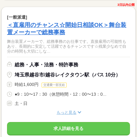
3日以内公開
[一般派遣]
＜直雇用のチャンス☆開始日相談OK＞舞台装
置メーカーで総務事務
舞台装置メーカーで、総務事務のお仕事です。直接雇用の可能性も
あり、長期的に安定して活躍できるチャンスです☆残業少なめで自
分の時間も大切にしな...
総務・人事・法務・特許事務
埼玉県越谷市/越谷レイクタウン駅（バス 10分）
時給1,600円
交通費一部支給
●9：10〜17：30（休憩時間・12：00〜13：0...
土・日
もっと見る
求人詳細を見る