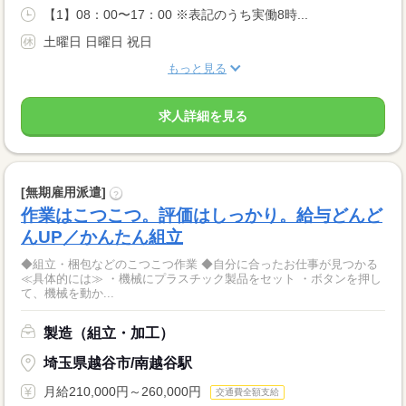
【1】08：00〜17：00 ※表記のうち実働8時...
土曜日 日曜日 祝日
もっと見る
求人詳細を見る
[無期雇用派遣]
?
作業はこつこつ。評価はしっかり。給与どんど
んUP／かんたん組立
◆組立・梱包などのこつこつ作業 ◆自分に合ったお仕事が見つかる
≪具体的には≫ ・機械にプラスチック製品をセット ・ボタンを押し
て、機械を動か...
製造（組立・加工）
埼玉県越谷市/南越谷駅
月給210,000円～260,000円
交通費全額支給