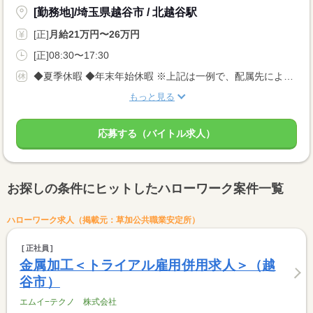
[勤務地]/埼玉県越谷市 / 北越谷駅
[正]
月給21万円〜26万円
[正]08:30〜17:30
◆夏季休暇 ◆年末年始休暇 ※上記は一例で、配属先により 異なる場合があります。 配属先により 当社の所定休日数と差がある場合は、 差分の調整を年末に行います。
もっと見る
応募する（バイトル求人）
お探しの条件にヒットしたハローワーク案件一覧
ハローワーク求人（掲載元：草加公共職業安定所）
正社員
金属加工＜トライアル雇用併用求人＞（越
谷市）
エムイ−テクノ 株式会社