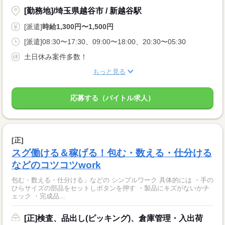
[勤務地]/埼玉県越谷市 / 新越谷駅
[派遣]
時給1,300円〜1,500円
[派遣]08:30〜17:30、09:00〜18:00、20:30〜05:30
土日休み案件多数！
もっと見る
応募する（バイトル求人）
[正]
スグ働ける＆稼げる！包む・数える・仕分ける
などのコツコツwork
包む・数える・仕分ける」などの シンプルワーク 具体的には ・手の
ひらサイズの部品をセットしボタンを押す ・製品にキズがないかチ
ェック ・完成品...
[正]検査、品出し(ピッキング)、倉庫管理・入出荷