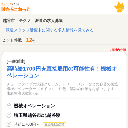
越谷市 テクノ 派遣の求人募集
派遣スタッフ活躍中に関する求人情報を見てみる
12
ヒット件数：
件
3日以内公開
[一般派遣]
高時給1700円★直接雇用の可能性有！機械オ
ペレーション
チューブタイプの洗顔クリーム、トリートメントなどの容器の製造
機械オペレーター（メイン）、梱包、箱詰め作業をお願いします。
未経験者大歓迎♪空...
機械オペレーション
埼玉県越谷市/北越谷駅
時給1,700円～
交通費全額支給