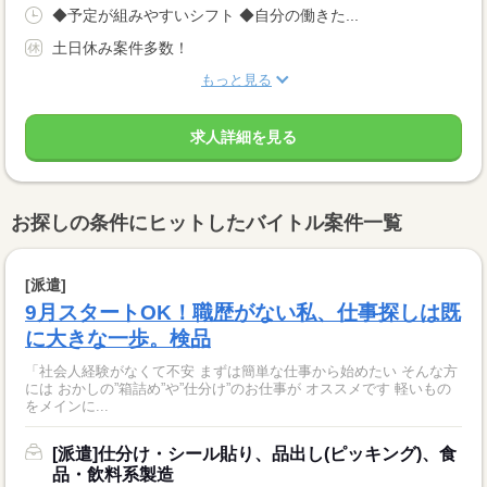
◆予定が組みやすいシフト ◆自分の働きた...
土日休み案件多数！
もっと見る
求人詳細を見る
お探しの条件にヒットしたバイトル案件一覧
[派遣]
9月スタートOK！職歴がない私、仕事探しは既
に大きな一歩。検品
「社会人経験がなくて不安 まずは簡単な仕事から始めたい そんな方
には おかしの”箱詰め”や”仕分け”のお仕事が オススメです 軽いもの
をメインに...
[派遣]仕分け・シール貼り、品出し(ピッキング)、食
品・飲料系製造