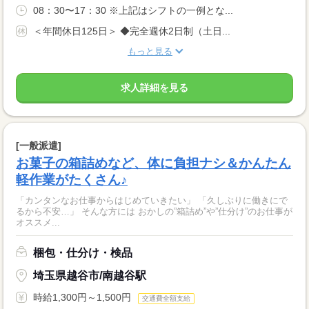
08：30〜17：30 ※上記はシフトの一例とな...
＜年間休日125日＞ ◆完全週休2日制（土日...
もっと見る
求人詳細を見る
[一般派遣]
お菓子の箱詰めなど、体に負担ナシ＆かんたん
軽作業がたくさん♪
「カンタンなお仕事からはじめていきたい」 「久しぶりに働きにで
るから不安…」 そんな方には おかしの”箱詰め”や”仕分け”のお仕事が
オススメ...
梱包・仕分け・検品
埼玉県越谷市/南越谷駅
時給1,300円～1,500円
交通費全額支給