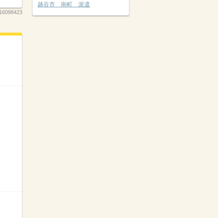
越谷市 南町 派遣
16098423