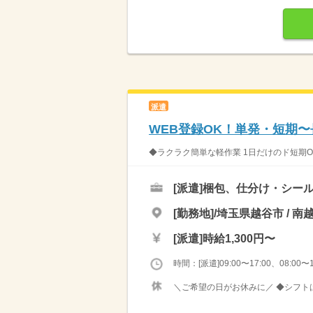
派遣
WEB登録OK！単発・短期
◆ラクラク簡単な軽作業 1日だけのド短期O
[派遣]
梱包、仕分け・シー
[勤務地]/埼玉県越谷市 / 南
[派遣]
時給1,300円〜
時間：[派遣]09:00〜17:00、08:00〜1
＼ご希望の日がお休みに／ ◆シフトは