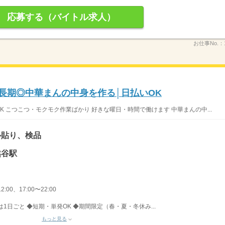
応募する（バイトル求人）
お仕事No.：
〜長期◎中華まんの中身を作る│日払いOK
K こつこつ・モクモク作業ばかり 好きな曜日・時間で働けます 中華まんの中...
ル貼り、検品
越谷駅
2:00、17:00〜22:00
1日ごと ◆短期・単発OK ◆期間限定（春・夏・冬休み...
もっと見る