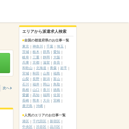
エリアから派遣求人検索
全国の都道府県のお仕事一覧
東京
神奈川
千葉
埼玉
茨城
栃木
群馬
愛知
岐阜
三重
静岡
大阪
兵庫
京都
滋賀
奈良
和歌山
北海道
青森
岩手
宮城
秋田
山形
福島
山梨
長野
新潟
富山
石川
福井
岡山
鳥取
次へ
島根
山口
香川
徳島
愛媛
高知
福岡
佐賀
長崎
熊本
大分
宮崎
鹿児島
沖縄
人気のエリアのお仕事一覧
港区
千代田区
新宿区
中央区
渋谷区
品川区