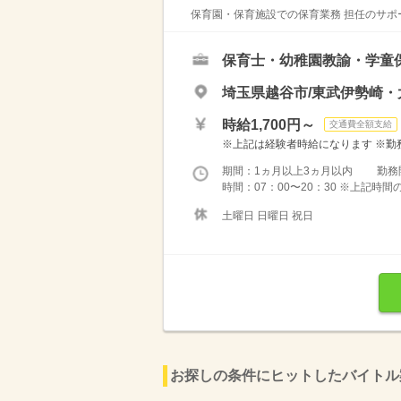
保育園・保育施設での保育業務 担任のサポー
保育士・幼稚園教諭・学童
埼玉県越谷市/東武伊勢崎・
時給1,700円～
交通費全額支給
※上記は経験者時給になります ※勤務
期間：1ヵ月以上3ヵ月以内 勤務
時間：07：00〜20：30 ※上記時間
土曜日 日曜日 祝日
お探しの条件にヒットしたバイトル