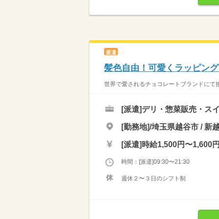
派遣
髪色自由！可愛くラッピング
世界で愛されるチョコレートブランドにて接客
[派遣]
デリ・惣菜販売・ス
[勤務地]/埼玉県越谷市 / 新
[派遣]
時給1,500円〜1,600
時間：[派遣]09:30〜21:30
週休２〜３日のシフト制