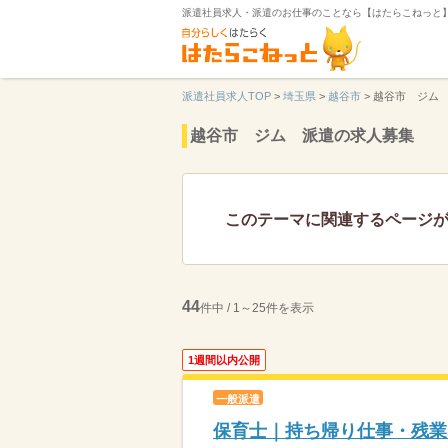
派遣社員求人・派遣のお仕事のことなら【はたらこねっと
派遣社員求人TOP
>
埼玉県
>
越谷市
>
越谷市 ジム
越谷市 ジム 派遣の求人募集
このテーマに関連するページ
44
件中 / 1～25件を表示
1週間以内公開
一般派遣
保育士｜持ち帰り仕事・残業