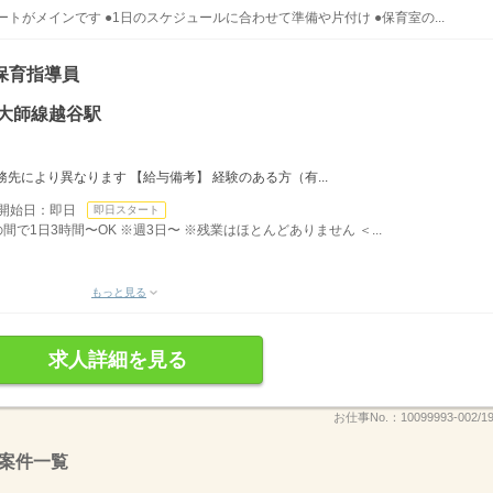
トがメインです ●1日のスケジュールに合わせて準備や片付け ●保育室の...
保育指導員
大師線越谷駅
先により異なります 【給与備考】 経験のある方（有...
開始日：即日
即日スタート
の間で1日3時間〜OK ※週3日〜 ※残業はほとんどありません ＜...
もっと見る
求人詳細を見る
お仕事No.：
10099993-002/1
案件一覧