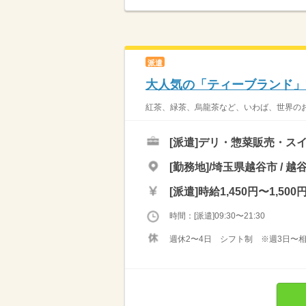
派遣
大人気の「ティーブランド」
紅茶、緑茶、烏龍茶など、いわば、世界のお
[派遣]
デリ・惣菜販売・ス
[勤務地]/埼玉県越谷市 / 
[派遣]
時給1,450円〜1,500
時間：[派遣]09:30〜21:30
週休2〜4日 シフト制 ※週3日〜