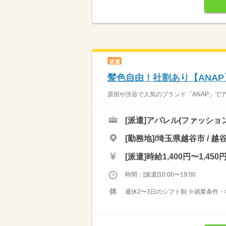
派遣
髪色自由！社割あり【ANAP
原宿や渋谷で人気のブランド「ANAP」でア
[派遣]
アパレル(ファッショ
[勤務地]/埼玉県越谷市 / 
[派遣]
時給1,400円〜1,450
時間：[派遣]10:00〜19:00
週休2〜3日のシフト制 ※就業条件