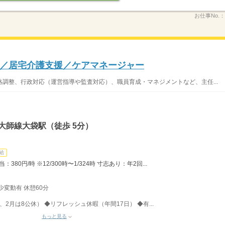
お仕事No.：
／居宅介護支援／ケアマネージャー
調整、行政対応（運営指導や監査対応）、職員育成・マネジメントなど、主任...
大師線大袋駅（徒歩 5分）
給
80円/時 ※12/300時〜1/324時 寸志あり：年2回...
少変動有 休憩60分
、2月は8公休） ◆リフレッシュ休暇（年間17日） ◆有...
もっと見る