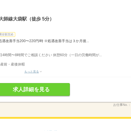
大師線大袋駅（徒歩 5分）
費全額支給
改善手当200〜220円/時 ※処遇改善手当は３か月後...
 1日4時間〜8時間でご相談ください 休憩60分（一日の労働時間が...
◆産前・産後休暇
もっと見る
求人詳細を見る
お仕事No.：