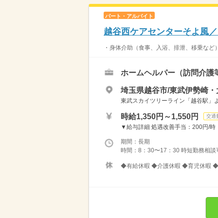
パート・アルバイト
越谷西ケアセンターそよ風／
・身体介助（食事、入浴、排泄、移乗など）
ホームヘルパー（訪問介護
埼玉県越谷市/東武伊勢崎・
東武スカイツリーライン「越谷駅」
時給1,350円～1,550円
交通
▼給与詳細 処遇改善手当：200円/時 
期間：長期
時間：8：30〜17：30 時短勤務相談
◆有給休暇 ◆介護休暇 ◆育児休暇 