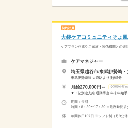
契約社員
大袋ケアコミュニティそよ風
ケアプラン作成やご家族・関係機関との連絡
ケアマネジャー
埼玉県越谷市/東武伊勢崎・
東武伊勢崎線 大袋駅より徒歩5分
月給270,000円～
交通費全額支
▼下記別途支給 通勤手当 年末年始手当：3
期間：長期
時間：8：30〜17：30 ※勤務時間多
年間休日107日 ※シフト制（月9公休