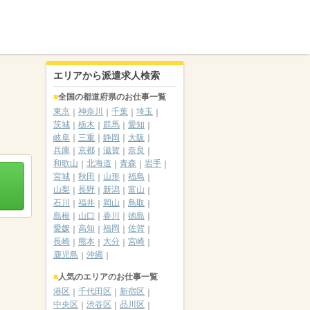
エリアから派遣求人検索
全国の都道府県のお仕事一覧
東京
神奈川
千葉
埼玉
茨城
栃木
群馬
愛知
岐阜
三重
静岡
大阪
兵庫
京都
滋賀
奈良
和歌山
北海道
青森
岩手
宮城
秋田
山形
福島
山梨
長野
新潟
富山
石川
福井
岡山
鳥取
島根
山口
香川
徳島
愛媛
高知
福岡
佐賀
長崎
熊本
大分
宮崎
鹿児島
沖縄
人気のエリアのお仕事一覧
港区
千代田区
新宿区
中央区
渋谷区
品川区