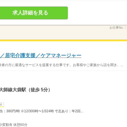
求人詳細を見る
お仕事No.：
／居宅介護支援／ケアマネージャー
者の方に最適なサービスを提案する仕事です。お客様やご家族から話を聞き、...
大師線大袋駅（徒歩 5分）
給
80円/時 ※12/300時〜1/324時 寸志あり：年2回...
少変動有 休憩60分