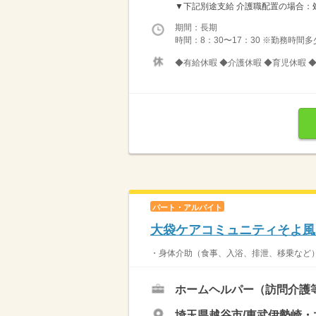
▼下記別途支給 介護職配置の場合：処遇
期間：長期
時間：8：30〜17：30 ※勤務時間
◆有給休暇 ◆介護休暇 ◆育児休暇 
パート・アルバイト
大袋ケアコミュニティそよ風
・身体介助（食事、入浴、排泄、移乗など）
ホームヘルパー（訪問介護
埼玉県越谷市/東武伊勢崎・