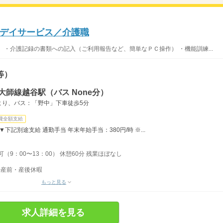
デイサービス／介護職
 ・介護記録の書類への記入（ご利用報告など、簡単なＰＣ操作） ・機能訓練...
等）
大師線越谷駅（バス None分）
より、バス：「野中」下車徒歩5分
費全額支給
▼下記別途支給 通勤手当 年末年始手当：380円/時 ※...
可（9：00〜13：00） 休憩60分 残業ほぼなし
◆産前・産後休暇
もっと見る
求人詳細を見る