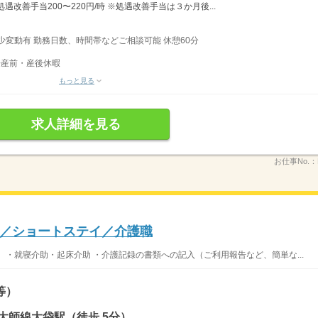
改善手当200〜220円/時 ※処遇改善手当は３か月後...
多少変動有 勤務日数、時間帯などご相談可能 休憩60分
◆産前・産後休暇
もっと見る
求人詳細を見る
お仕事No.：
／ショートステイ／介護職
 ・就寝介助・起床介助 ・介護記録の書類への記入（ご利用報告など、簡単な...
等）
大師線大袋駅（徒歩 5分）