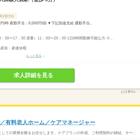
費全額支給
/時 夜勤手当：6,000円/回 ▼下記別途支給 通勤手当...
30〜17：30 遅番）11：00〜20：00 1日8時間勤務可能な方 ※...
◆産前・産後休暇
もっと見る
求人詳細を見る
お仕事No.：
／有料老人ホーム／ケアマネージャー
しての業務全般をお任せします。ケアプランの作成、ご利用契約の締結、サー...