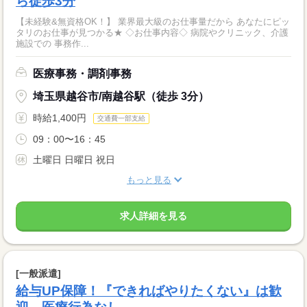
ら徒歩3分
【未経験&無資格OK！】 業界最大級のお仕事量だから あなたにピッ
タリのお仕事が見つかる★ ◇お仕事内容◇ 病院やクリニック、介護
施設での 事務作...
医療事務・調剤事務
埼玉県越谷市/南越谷駅（徒歩 3分）
時給1,400円
交通費一部支給
09：00〜16：45
土曜日 日曜日 祝日
もっと見る
求人詳細を見る
[一般派遣]
給与UP保障！『できればやりたくない』は歓