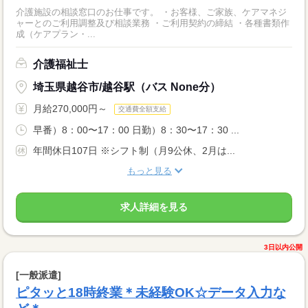
介護施設の相談窓口のお仕事です。 ・お客様、ご家族、ケアマネジ
ャーとのご利用調整及び相談業務 ・ご利用契約の締結 ・各種書類作
成（ケアプラン・...
介護福祉士
埼玉県越谷市/越谷駅（バス None分）
月給270,000円～
交通費全額支給
早番）8：00〜17：00 日勤）8：30〜17：30 ...
年間休日107日 ※シフト制（月9公休、2月は...
もっと見る
求人詳細を見る
3日以内公開
[一般派遣]
ピタッと18時終業＊未経験OK☆データ入力な