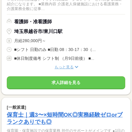
紹介になります。 ■業務内容 介護老人保健施設における看護業務・
介護業務全般に従事...
看護師・准看護師
埼玉県越谷市/東川口駅
月給280,000円～
■シフト 日勤のみ ■日勤 08：30-17：30（...
■休日制度備考 シフト制 （月9日前後） ■...
もっと見る
求人詳細を見る
[一般派遣]
保育士｜週3〜×短時間OK◎実務経験ゼロorブ
ランクありでも◎
保育園・保育施設での保育業務 担任のサポートがメインです ●1日の