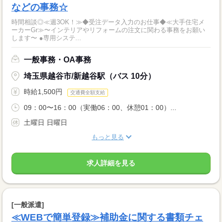
などの事務☆
時間相談◎≪週3OK！≫◆受注データ入力のお仕事◆≪大手住宅メ
ーカーGr≫〜インテリアやリフォームの注文に関わる事務をお願い
します〜 ●専用システ...
一般事務・OA事務
埼玉県越谷市/新越谷駅（バス 10分）
時給1,500円
交通費全額支給
09：00〜16：00（実働06：00、休憩01：00）...
土曜日 日曜日
もっと見る
求人詳細を見る
[一般派遣]
≪WEBで簡単登録≫補助金に関する書類チェ