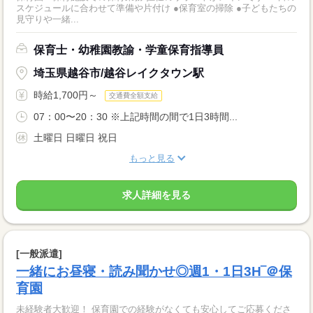
スケジュールに合わせて準備や片付け ●保育室の掃除 ●子どもたちの
見守りや一緒...
保育士・幼稚園教諭・学童保育指導員
埼玉県越谷市/越谷レイクタウン駅
時給1,700円～
交通費全額支給
07：00〜20：30 ※上記時間の間で1日3時間...
土曜日 日曜日 祝日
もっと見る
求人詳細を見る
[一般派遣]
一緒にお昼寝・読み聞かせ◎週1・1日3H‾＠保
育園
未経験者大歓迎！ 保育園での経験がなくても安心してご応募くださ