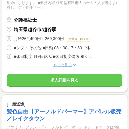
紹介になります。 ■業務内容 住宅型有料老人ホームの入居者さまに
対し、訪問介護サー...
介護福祉士
埼玉県越谷市/越谷駅
月給262,400円～269,300円
交通費一部支給
■シフト その他 ■日勤 08：30-17：30（休...
■休日制度 月9日休み ■休日制度備考 ※シ...
もっと見る
求人詳細を見る
[一般派遣]
髪色自由【アーノルドパーマー】アパレル販売
／レイクタウン
ファミリーブランド「アーノルド パーマー」 トレードマークは4色