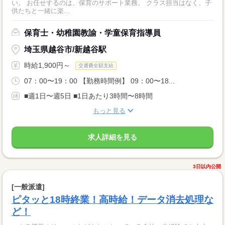
い。 お任せするのは、保育のサポート業務。 クラス担当はなく、子
供たちと一緒に楽...
保育士・幼稚園教諭・学童保育指導員
埼玉県越谷市/新越谷駅
時給1,900円～
交通費全額支給
07：00〜19：00 【勤務時間例】 09：00〜18...
■週1日〜週5日 ■1日あたり3時間〜8時間
もっと見る
求人詳細を見る
3日以内公開
[一般派遣]
ピタッと18時終業！高時給！データ消去処理な
ど！