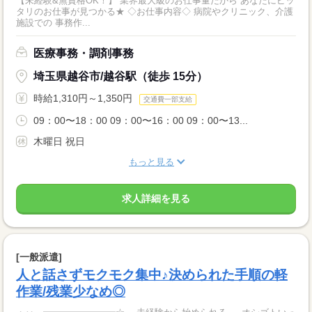
【未経験&無資格OK！】 業界最大級のお仕事量だから あなたにピッ
タリのお仕事が見つかる★ ◇お仕事内容◇ 病院やクリニック、介護
施設での 事務作...
医療事務・調剤事務
埼玉県越谷市/越谷駅（徒歩 15分）
時給1,310円～1,350円
交通費一部支給
09：00〜18：00 09：00〜16：00 09：00〜13...
木曜日 祝日
もっと見る
求人詳細を見る
[一般派遣]
人と話さずモクモク集中♪決められた手順の軽
作業/残業少なめ◎