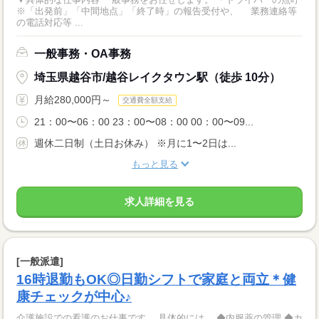
※「出発前」「中間地点」「終了時」の報告受付や、 業務連絡等
の電話対応等 ...
一般事務・OA事務
埼玉県越谷市/越谷レイクタウン駅（徒歩 10分）
月給280,000円～
交通費全額支給
21：00〜06：00 23：00〜08：00 00：00〜09...
週休二日制（土日お休み） ※月に1〜2日は...
もっと見る
求人詳細を見る
[一般派遣]
16時退勤もOK◎日勤シフトで家庭と両立＊健
康チェックが中心♪
介護施設での看護のお仕事です。 具体的には… ◆内服薬の管理 ◆カ