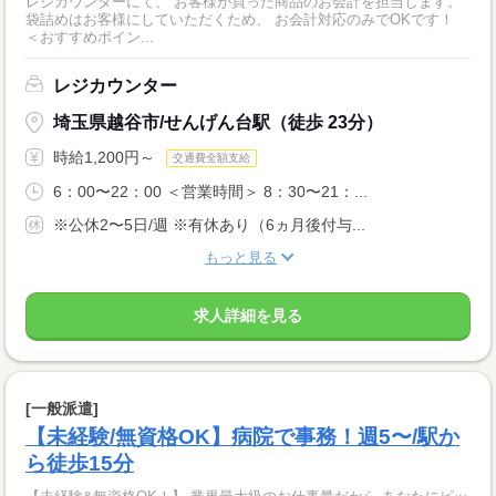
レジカウンターにて、 お客様が買った商品のお会計を担当します。
袋詰めはお客様にしていただくため、 お会計対応のみでOKです！
＜おすすめポイン...
レジカウンター
埼玉県越谷市/せんげん台駅（徒歩 23分）
時給1,200円～
交通費全額支給
6：00〜22：00 ＜営業時間＞ 8：30〜21：...
※公休2〜5日/週 ※有休あり（6ヵ月後付与...
もっと見る
求人詳細を見る
[一般派遣]
【未経験/無資格OK】病院で事務！週5〜/駅か
ら徒歩15分