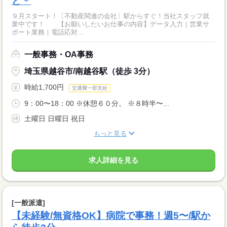
ど＊
９月スタート！〔不動産関連の会社〕駅からすぐ！当社スタッフ就
業中です！ 【お願いしたいお仕事の内容】データ入力｜営業サ
ポート業務｜電話応対...
一般事務・OA事務
埼玉県越谷市/南越谷駅（徒歩 3分）
時給1,700円
交通費一部支給
9：00〜18：00 ※休憩６０分。 ※８時半〜...
土曜日 日曜日 祝日
もっと見る
求人詳細を見る
[一般派遣]
【未経験/無資格OK】病院で事務！週5〜/駅か