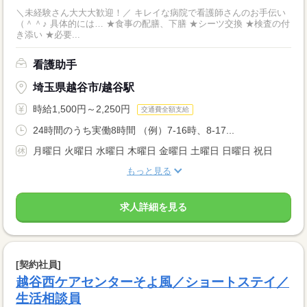
＼未経験さん大大大歓迎！／ キレイな病院で看護師さんのお手伝い
（＾＾♪ 具体的には… ★食事の配膳、下膳 ★シーツ交換 ★検査の付
き添い ★必要...
看護助手
埼玉県越谷市/越谷駅
時給1,500円～2,250円
交通費全額支給
24時間のうち実働8時間 （例）7-16時、8-17...
月曜日 火曜日 水曜日 木曜日 金曜日 土曜日 日曜日 祝日
もっと見る
求人詳細を見る
[契約社員]
越谷西ケアセンターそよ風／ショートステイ／
生活相談員