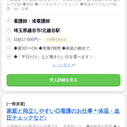
ルテ記録 ◆巡回 ◆バイタルサインチェック ◆発疹やケガなどの処
置…etc. 注射...
看護師・准看護師
埼玉県越谷市/北越谷駅
日給17,600円～
交通費全額支給
◆週3日〜OK ◆実働7時間 ◆家庭の都合で...
◆「平日だけ」など働きたい日を選べます！...
もっと見る
求人詳細を見る
[一般派遣]
家庭と両立しやすい◎看護のお仕事＊体温・血
圧チェックなど♪
介護施設での看護のお仕事です。 具体的には… ◆内服薬の管理 ◆カ