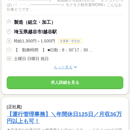
・‥…━━━━━━━━☆ 未経験から始められる オシゴトいっ
ぱい！ ・‥…━━━━━━━━☆ モクモク軽作業WORK♪ こんなお
仕事どうです...
製造（組立・加工）
埼玉県越谷市/越谷駅
時給1,300円～1,500円
交通費一部支給
【 勤務時間 】 ■日勤：8：30‾17：30 ...
土曜日 日曜日 祝日
もっと見る
求人詳細を見る
[正社員]
【運行管理事務】＼年間休日125日／月収36万
円以上も可！
▼具体的な仕事内容 一般事務をお任せします。 ・ドライバーの点呼