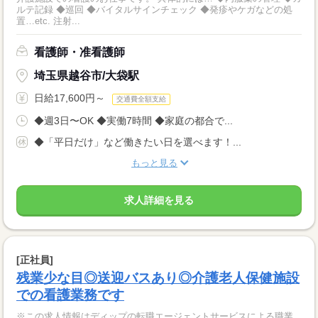
ルテ記録 ◆巡回 ◆バイタルサインチェック ◆発疹やケガなどの処
置…etc. 注射...
看護師・准看護師
埼玉県越谷市/大袋駅
日給17,600円～
交通費全額支給
◆週3日〜OK ◆実働7時間 ◆家庭の都合で...
◆「平日だけ」など働きたい日を選べます！...
もっと見る
求人詳細を見る
[正社員]
残業少な目◎送迎バスあり◎介護老人保健施設
での看護業務です
※この求人情報はディップの転職エージェントサービスによる職業