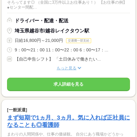
そろってます◎ （全国に3万件以上お仕事あり！） 【お仕事の例】
●センター間配...
ドライバー・配達・配送
埼玉県越谷市/越谷レイクタウン駅
日給16,800円～21,000円
交通費一部支給
9：00〜21：00 11：00〜22：00 6：00〜17：...
【自己申告シフト】 「土日休みで働きたい...
もっと見る
求人詳細を見る
[一般派遣]
まず短期で1ヵ月、3ヵ月。気に入れば正社員に
なることも◎看護師
まわりの人間関係や、仕事の価値観。 自分にあう職場かどうかっ