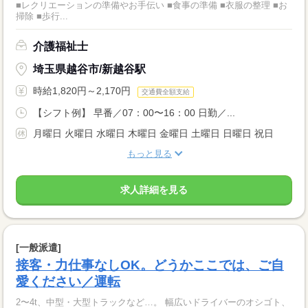
■レクリエーションの準備やお手伝い ■食事の準備 ■衣服の整理 ■お
掃除 ■歩行...
介護福祉士
埼玉県越谷市/新越谷駅
時給1,820円～2,170円
交通費全額支給
【シフト例】 早番／07：00〜16：00 日勤／...
月曜日 火曜日 水曜日 木曜日 金曜日 土曜日 日曜日 祝日
もっと見る
求人詳細を見る
[一般派遣]
接客・力仕事なしOK。どうかここでは、ご自
愛ください／運転
2〜4t、中型・大型トラックなど…。 幅広いドライバーのオシゴト、