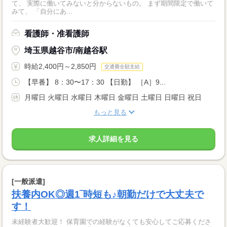
て、 実際に働いてみないと分からないもの。 まず期間限定で働いて
みて、 「自分にあ...
看護師・准看護師
埼玉県越谷市/南越谷駅
時給2,400円～2,850円
交通費全額支給
【早番】 8：30〜17：30 【日勤】 ［A］9...
月曜日 火曜日 水曜日 木曜日 金曜日 土曜日 日曜日 祝日
もっと見る
求人詳細を見る
[一般派遣]
扶養内OK◎週1‾時短も♪朝勤だけで大丈夫で
す！
未経験者大歓迎！ 保育園での経験がなくても安心してご応募くださ