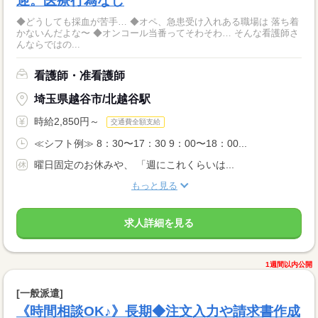
迎。医療行為なし
◆どうしても採血が苦手… ◆オペ、急患受け入れある職場は 落ち着
かないんだよな〜 ◆オンコール当番ってそわそわ… そんな看護師さ
んならではの...
看護師・准看護師
埼玉県越谷市/北越谷駅
時給2,850円～
交通費全額支給
≪シフト例≫ 8：30〜17：30 9：00〜18：00...
曜日固定のお休みや、 「週にこれくらいは...
もっと見る
求人詳細を見る
1週間以内公開
[一般派遣]
《時間相談OK♪》長期◆注文入力や請求書作成