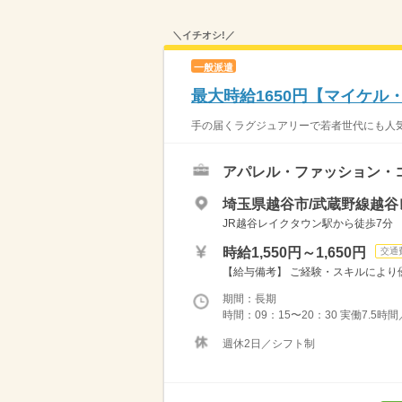
＼イチオシ!／
一般派遣
最大時給1650円【マイケ
手の届くラグジュアリーで若者世代にも人気♪
アパレル・ファッション・
埼玉県越谷市/武蔵野線越谷
JR越谷レイクタウン駅から徒歩7分
時給1,550円～1,650円
交通
【給与備考】 ご経験・スキルにより優
期間：長期
時間：09：15〜20：30 実働7.5時間
週休2日／シフト制