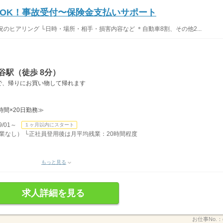
OK！事故受付〜保険金支払いサポート
のヒアリング └日時・場所・相手・損害内容など ＊自動車8割、その他2...
谷駅（徒歩 8分）
で、帰りにお買い物して帰れます
8時間×20日勤務≫
/01～
１ヶ月以内にスタート
/残業なし） └正社員登用後は月平均残業：20時間程度
もっと見る
求人詳細を見る
お仕事No.：