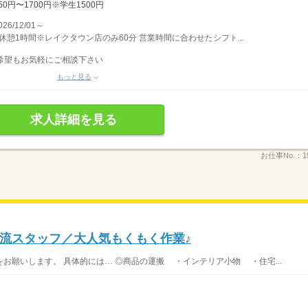
0円〜1700円※学生1500円
/12/01～
間 休憩1時間※レイクタウン店のみ60分 営業時間に合わせたシフト...
希望もお気軽にご相談下さい
もっと見る
求人詳細を見る
お仕事No.：
1
流スタッフ／大人気もくもく作業♪
お願いします。 具体的には… ◎商品の運搬 ・インテリア小物 ・住宅...