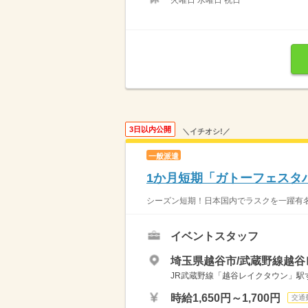
火曜日 水曜日 祝日
3日以内公開
＼イチオシ!／
一般派遣
1か月短期「ガトーフェスタ
シーズン短期！日本国内でラスクを一躍有名
イベントスタッフ
埼玉県越谷市/武蔵野線越谷
JR武蔵野線「越谷レイクタウン」駅
時給1,650円～1,700円
交通