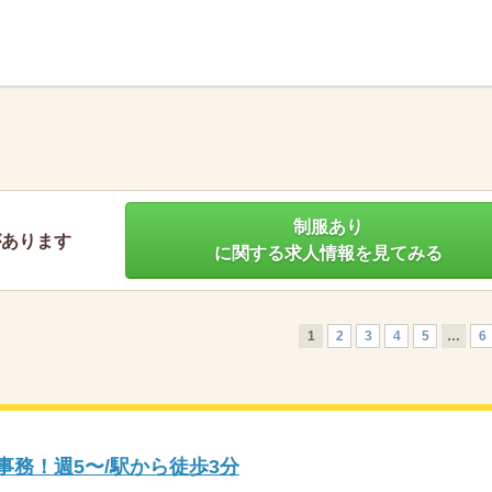
】
制服あり
があります
に関する求人情報を見てみる
1
2
3
4
5
…
6
事務！週5〜/駅から徒歩3分