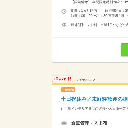
【給与備考】 期間限定特別時給：165
期間：1ヵ月以内 勤務開始日：2026
時間：09：00〜21：30 実働8時
週休2日シフト制 ※週4日〜などの
3日以内公開
＼イチオシ!／
一般派遣
土日祝休み／未経験歓迎の物
住宅用インテリア商品の運搬や入出庫作業を
倉庫管理・入出荷