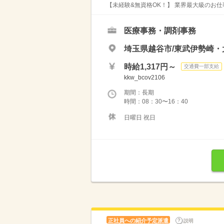
【未経験&無資格OK！】 業界最大級のお仕
医療事務・調剤事務
埼玉県越谷市/東武伊勢崎・
時給1,317円～
交通費一部支給
kkw_bcov2106
期間：長期
時間：08：30〜16：40
日曜日 祝日
正社員への紹介予定派遣
説明