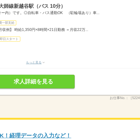
大師線新越谷駅（バス 10分）
ー内）です。◎自転車・バス通勤OK （駐輪場あり）車...
費一部支給
月収例】 時給1,350円×8時間×21日勤務 ＝月収22万...
即日スタート
もっと見る
求人詳細を見る
お仕事No.：
［5224
OK！経理データの入力など！