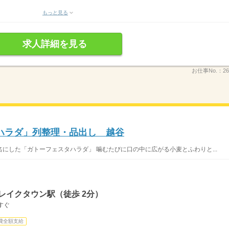
もっと見る
求人詳細を見る
お仕事No.：
26
ハラダ」列整理・品出し 越谷
にした「ガトーフェスタハラダ」 噛むたびに口の中に広がる小麦とふわりと...
レイクタウン駅（徒歩 2分）
すぐ
費全額支給