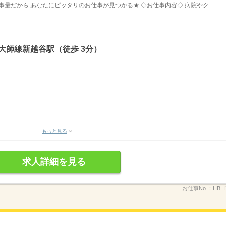
事量だから あなたにピッタリのお仕事が見つかる★ ◇お仕事内容◇ 病院やク...
大師線新越谷駅（徒歩 3分）
もっと見る
求人詳細を見る
お仕事No.：
HB_I