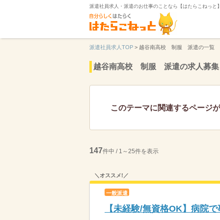
派遣社員求人・派遣のお仕事のことなら【はたらこねっと
派遣社員求人TOP
>
越谷南高校 制服 派遣の一覧
越谷南高校 制服 派遣の求人募集
このテーマに関連するページ
147
件中 / 1～25件を表示
＼オススメ!／
一般派遣
【未経験/無資格OK】病院で