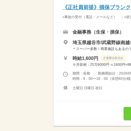
《正社員前提》損保ブランク
○事故の受付（電話・メールなど） ↓ ○状況
金融事務（生保・損保）
埼玉県越谷市/武蔵野線南越
＊スーパー多数！商業施設もあるの
時給1,600円
交通費全額支給
※月収例：25万6000円 ≪1600円×
期間：長期 勤務開始日：2026/09
時間：9：00〜18：00（休憩60分
土曜日 日曜日 祝日