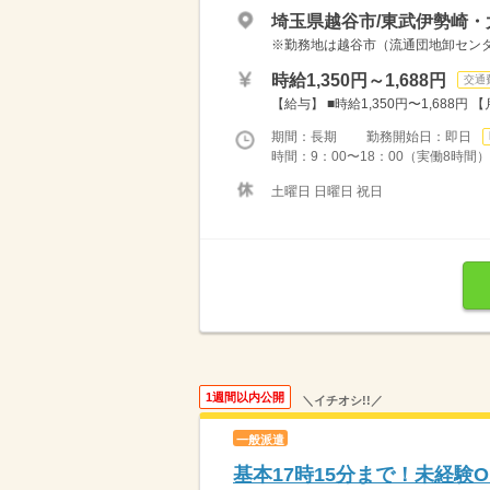
埼玉県越谷市/東武伊勢崎・
※勤務地は越谷市（流通団地卸センタ
時給1,350円～1,688円
交通
【給与】 ■時給1,350円〜1,688円 【
期間：長期 勤務開始日：即日
時間：9：00〜18：00（実働8時間）
土曜日 日曜日 祝日
1週間以内公開
＼イチオシ!!／
一般派遣
基本17時15分まで！未経験