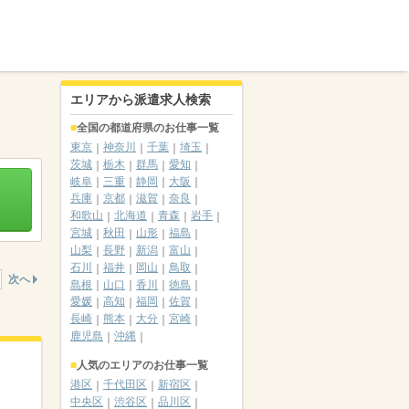
エリアから派遣求人検索
全国の都道府県のお仕事一覧
東京
神奈川
千葉
埼玉
茨城
栃木
群馬
愛知
岐阜
三重
静岡
大阪
兵庫
京都
滋賀
奈良
和歌山
北海道
青森
岩手
宮城
秋田
山形
福島
山梨
長野
新潟
富山
石川
福井
岡山
鳥取
次へ
島根
山口
香川
徳島
愛媛
高知
福岡
佐賀
長崎
熊本
大分
宮崎
鹿児島
沖縄
人気のエリアのお仕事一覧
港区
千代田区
新宿区
中央区
渋谷区
品川区