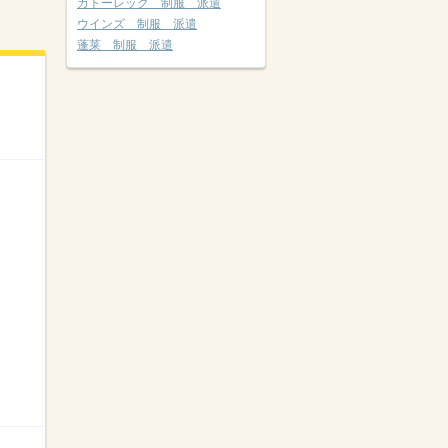
カトーレック 制服 派遣
ウインズ 制服 派遣
蓬莱 制服 派遣