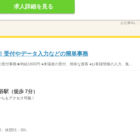
求人詳細を見る
お仕事No.：
K！受付やデータ入力などの簡単事務
付事務★時給1600円 ●来場者の受付、簡単な接客 ●お客様情報の入力、集...
谷駅（徒歩 7分）
からもアクセス可能！
0、休憩01：00）