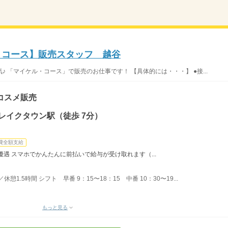
ル・コース】販売スタッフ 越谷
 「マイケル・コース」で販売のお仕事です！ 【具体的には・・・】 ●接...
コスメ販売
レイクタウン駅（徒歩 7分）
費全額支給
遇 スマホでかんたんに前払いで給与が受け取れます（...
／休憩1.5時間 シフト 早番 9：15〜18：15 中番 10：30〜19...
もっと見る