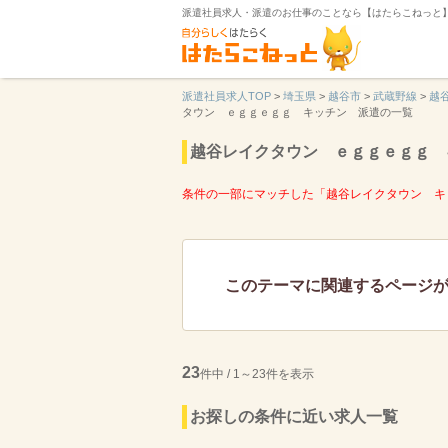
派遣社員求人・派遣のお仕事のことなら【はたらこねっと
派遣社員求人TOP
>
埼玉県
>
越谷市
>
武蔵野線
>
越
タウン ｅｇｇｅｇｇ キッチン 派遣の一覧
越谷レイクタウン ｅｇｇｅｇｇ 
条件の一部にマッチした「越谷レイクタウン キ
このテーマに関連するページ
23
件中 / 1～23件を表示
お探しの条件に近い求人一覧