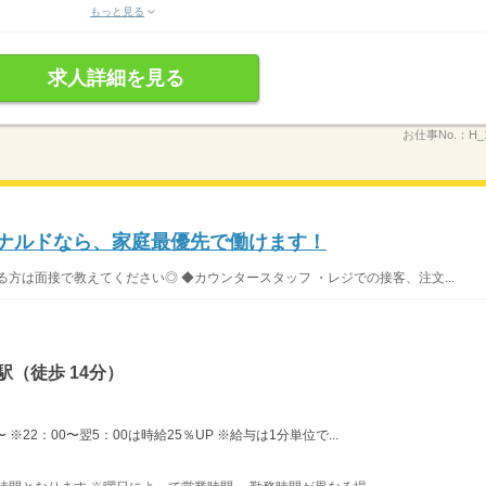
もっと見る
求人詳細を見る
お仕事No.：
H_
ドナルドなら、家庭最優先で働けます！
方は面接で教えてください◎ ◆カウンタースタッフ ・レジでの接客、注文...
（徒歩 14分）
※22：00〜翌5：00は時給25％UP ※給与は1分単位で...