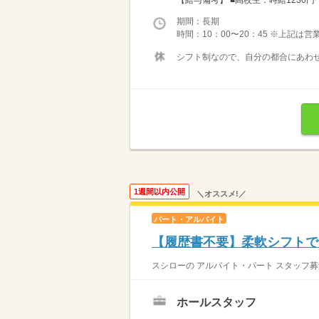
【給与備考】 ■高校生：時給1230円〜 
期間：長期
時間：10：00〜20：45 ※上記は
シフト制なので、自分の都合にあわせ
1週間以内公開
＼オススメ!／
パート・アルバイト
【履歴書不要】柔軟シフトで
スシローの アルバイト・パート スタッフ募
ホールスタッフ