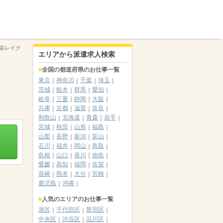
谷レイク
エリアから派遣求人検索
全国の都道府県のお仕事一覧
東京
神奈川
千葉
埼玉
茨城
栃木
群馬
愛知
岐阜
三重
静岡
大阪
兵庫
京都
滋賀
奈良
和歌山
北海道
青森
岩手
宮城
秋田
山形
福島
山梨
長野
新潟
富山
石川
福井
岡山
鳥取
島根
山口
香川
徳島
愛媛
高知
福岡
佐賀
長崎
熊本
大分
宮崎
鹿児島
沖縄
人気のエリアのお仕事一覧
港区
千代田区
新宿区
中央区
渋谷区
品川区