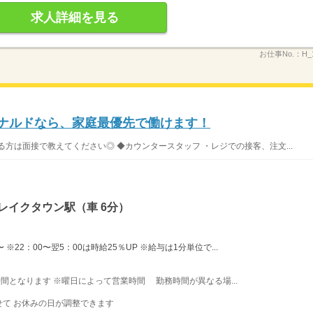
求人詳細を見る
お仕事No.：
H_
ドナルドなら、家庭最優先で働けます！
方は面接で教えてください◎ ◆カウンタースタッフ ・レジでの接客、注文...
レイクタウン駅（車 6分）
※22：00〜翌5：00は時給25％UP ※給与は1分単位で...
業時間となります ※曜日によって営業時間 勤務時間が異なる場...
て お休みの日が調整できます