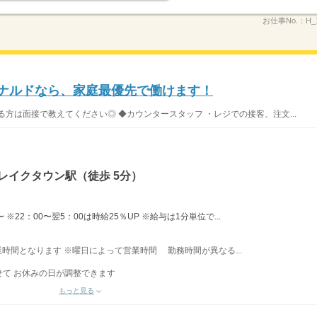
お仕事No.：
H_
ドナルドなら、家庭最優先で働けます！
方は面接で教えてください◎ ◆カウンタースタッフ ・レジでの接客、注文...
レイクタウン駅（徒歩 5分）
※22：00〜翌5：00は時給25％UP ※給与は1分単位で...
営業時間となります ※曜日によって営業時間 勤務時間が異なる...
て お休みの日が調整できます
もっと見る