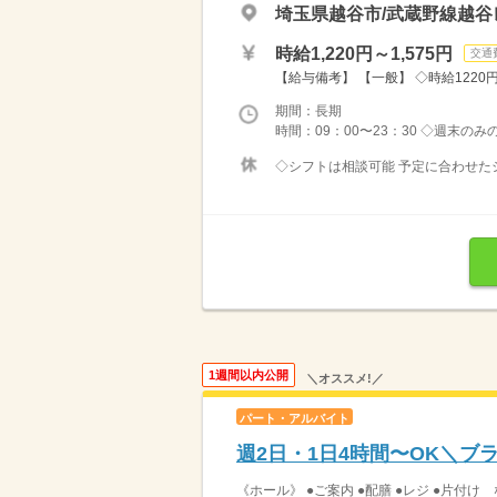
埼玉県越谷市/武蔵野線越谷
時給1,220円～1,575円
交通
【給与備考】 【一般】 ◇時給1220円 
期間：長期
時間：09：00〜23：30 ◇週末の
◇シフトは相談可能 予定に合わせたシ
1週間以内公開
＼オススメ!／
パート・アルバイト
週2日・1日4時間〜OK＼
《ホール》 ●ご案内 ●配膳 ●レジ ●片付け