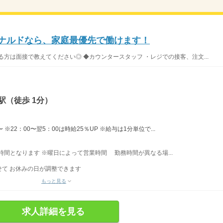
ドナルドなら、家庭最優先で働けます！
方は面接で教えてください◎ ◆カウンタースタッフ ・レジでの接客、注文...
駅（徒歩 1分）
※22：00〜翌5：00は時給25％UP ※給与は1分単位で...
業時間となります ※曜日によって営業時間 勤務時間が異なる場...
て お休みの日が調整できます
もっと見る
求人詳細を見る