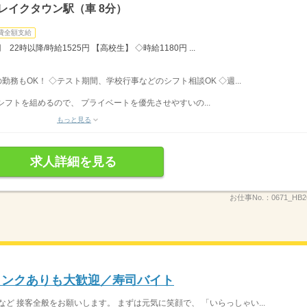
レイクタウン駅（車 8分）
費全額支給
22時以降/時給1525円 【高校生】 ◇時給1180円 ...
みの勤務もOK！ ◇テスト期間、学校行事などのシフト相談OK ◇週...
フトを組めるので、 プライベートを優先させやすいの...
もっと見る
求人詳細を見る
お仕事No.：
0671_HB
ブランクありも大歓迎／寿司バイト
 など 接客全般をお願いします。 まずは元気に笑顔で、 「いらっしゃい...