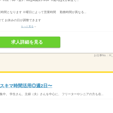
※22：00〜翌5：00は時給25％UP ※給与は1分単位で...
営業時間となります ※曜日によって営業時間 勤務時間が異なる...
て お休みの日が調整できます
もっと見る
求人詳細を見る
お仕事No.：
H_
スキマ時間活用◎週2日〜
集中。 学生さん、主婦（夫）さんを中心に、 フリーターやシニアの方も在...