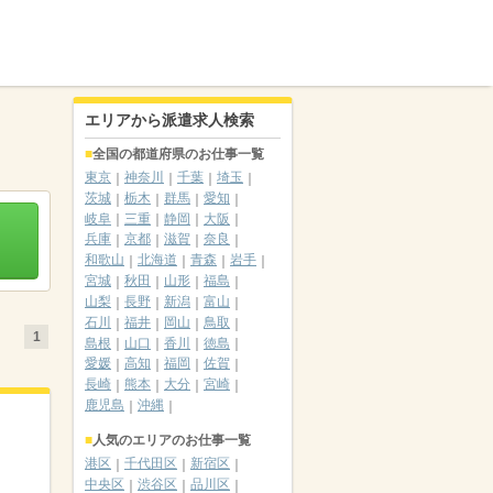
エリアから派遣求人検索
全国の都道府県のお仕事一覧
東京
神奈川
千葉
埼玉
茨城
栃木
群馬
愛知
岐阜
三重
静岡
大阪
兵庫
京都
滋賀
奈良
和歌山
北海道
青森
岩手
宮城
秋田
山形
福島
山梨
長野
新潟
富山
石川
福井
岡山
鳥取
1
島根
山口
香川
徳島
愛媛
高知
福岡
佐賀
長崎
熊本
大分
宮崎
鹿児島
沖縄
人気のエリアのお仕事一覧
港区
千代田区
新宿区
中央区
渋谷区
品川区