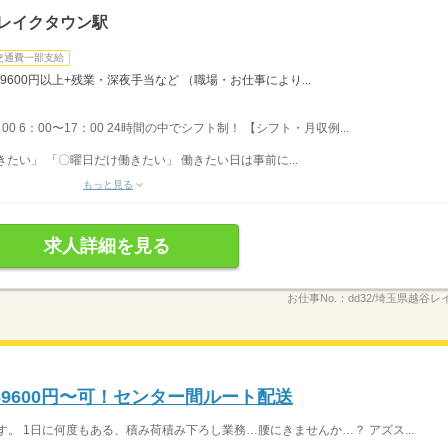
谷レイクタウン駅
交通費一部支給
9600円以上+残業・深夜手当など （職場・お仕事により...
：00 6：00〜17：00 24時間の中でシフト制！ 【シフト・月収例...
たい」 「〇曜日だけ働きたい」 働きたい日は事前に...
もっと見る
求人詳細を見る
お仕事No.：
dd32/埼玉県越谷レ
9600円〜可！センター間ルート配送
。 1日に何度もある、積み荷積み下ろし業務…腰にきませんか…？ アズス...