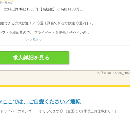
費一部支給
22時以降/時給1538円 【高校生】 ◇時給1180円 ...
夜勤務できる方大歓迎！／ ◇週末勤務できる方歓迎 ◇週2日〜、...
フトを組めるので、 プライベートを優先させやすいの...
もっと見る
求人詳細を見る
お仕事No.：
5535_HB
かここでは、ご自愛ください／運転
いドライバーのオシゴト、そろってます◎ （全国に3万件以上お仕事あり！） ...