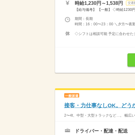
時給1,230円～1,538円
交通
【給与備考】 【一般】 ◇時給1230円 
期間：長期
時間：16：00〜23：00 ＼夕方〜
◇シフトは相談可能 予定に合わせたシ
一般派遣
接客・力仕事なしOK。どう
2〜4t、中型・大型トラックなど…。 幅広
ドライバー・配達・配送