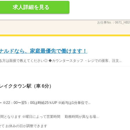
求人詳細を見る
お仕事No.：
0671_HB
ドナルドなら、家庭最優先で働けます！
方は面接で教えてください◎ ◆カウンタースタッフ ・レジでの接客、注文...
レイクタウン駅（車 6分）
※22：00〜翌5：00は時給25％UP ※給与は1分単位で...
業時間となります ※曜日によって営業時間 勤務時間が異なる場...
て お休みの日が調整できます