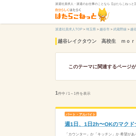
派遣社員求人・派遣のお仕事のことなら【はたらこねっと
派遣社員求人TOP
>
埼玉県
>
越谷市
>
武蔵野線
>
越
越谷レイクタウン 高校生 ｍｏｒ
このテーマに関連するページ
1
件中 / 1～1件を表示
パート・アルバイト
週1日、1日2h〜OKのマク
「カウンター」か「キッチン」か 希望がある