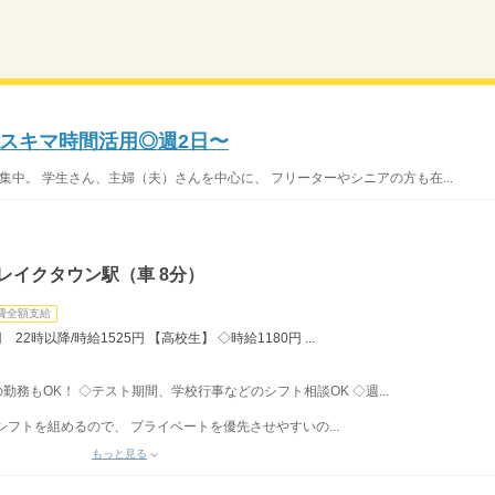
スキマ時間活用◎週2日〜
集中。 学生さん、主婦（夫）さんを中心に、 フリーターやシニアの方も在...
レイクタウン駅（車 8分）
費全額支給
22時以降/時給1525円 【高校生】 ◇時給1180円 ...
みの勤務もOK！ ◇テスト期間、学校行事などのシフト相談OK ◇週...
フトを組めるので、 プライベートを優先させやすいの...
もっと見る