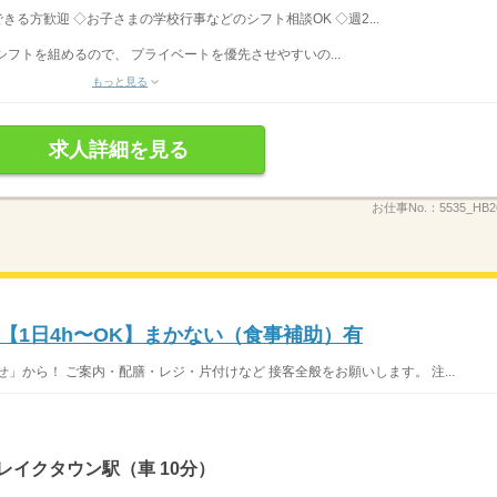
務できる方歓迎 ◇お子さまの学校行事などのシフト相談OK ◇週2...
フトを組めるので、 プライベートを優先させやすいの...
もっと見る
求人詳細を見る
お仕事No.：
5535_HB
【1日4h〜OK】まかない（食事補助）有
」から！ ご案内・配膳・レジ・片付けなど 接客全般をお願いします。 注...
レイクタウン駅（車 10分）