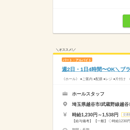
＼オススメ!／
パート・アルバイト
週2日・1日4時間〜OK＼
《ホール》 ●ご案内 ●配膳 ●レジ ●片付け
ホールスタッフ
埼玉県越谷市/武蔵野線越谷
時給1,230円～1,538円
交通
【給与備考】 【一般】 ◇時給1230円 
期間：長期