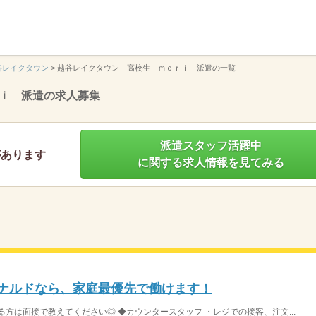
】
谷レイクタウン
>
越谷レイクタウン 高校生 ｍｏｒｉ 派遣の一覧
ｉ 派遣の求人募集
派遣スタッフ活躍中
があります
に関する求人情報を見てみる
ドナルドなら、家庭最優先で働けます！
方は面接で教えてください◎ ◆カウンタースタッフ ・レジでの接客、注文...