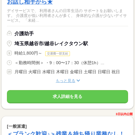
お話し相手から★
デイサービスで、 利用者さんの日常生活の サポートをお願いしま
す。 介護度が低い利用者さんが多く、 身体的な介護が少ないデイサ
ービス。 「未経...
介護助手
埼玉県越谷市/越谷レイクタウン駅
時給1,800円～
交通費一部支給
＜勤務時間例＞ ・9：00〜17：30（休憩1h）...
月曜日 火曜日 水曜日 木曜日 金曜日 土曜日 日曜日 祝日
もっと見る
求人詳細を見る
3日以内公開
[一般派遣]
＜ブランク歓迎♪＞残業＆持ち帰り業務なし！