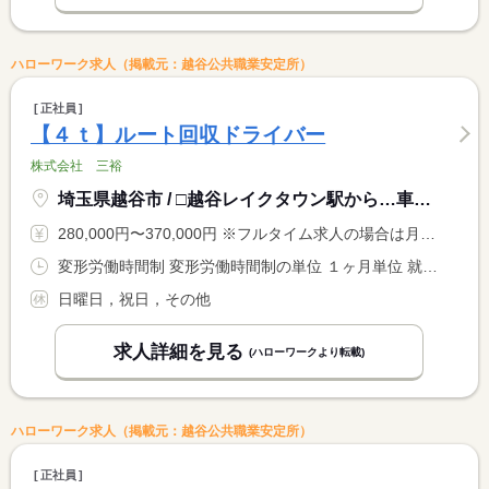
ハローワーク求人（掲載元：越谷公共職業安定所）
正社員
【４ｔ】ルート回収ドライバー
株式会社 三裕
埼玉県越谷市 / □越谷レイクタウン駅から…車：５分 自転車：１０分
280,000円〜370,000円 ※フルタイム求人の場合は月額（換算額）、パート求人の場合は時間額を表示しています。
変形労働時間制 変形労働時間制の単位 １ヶ月単位 就業時間１ 9時00分〜17時00分 就業時間に関する特記事項 コースにより出社時間が早くなることがあり、その場合は退社時間 <BR> も早くなります。 <BR> 例１ ４：００出社の場合は１２：００退社 <BR> 例２ ６：００出社の場合は１４：００退社
日曜日，祝日，その他
求人詳細を見る
(ハローワークより転載)
ハローワーク求人（掲載元：越谷公共職業安定所）
正社員