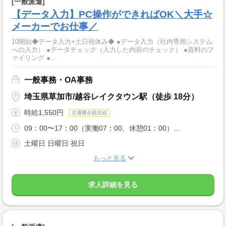
[一般派遣]
【データ入力】PC操作ができればOK＼大手☆
メーカーでお仕事／
10開始◆データ入力×土日祝休み◆ ●データ入力（社内専用システム
への入力） ●データチェック（入力した内容のチェック） ●資料のフ
ァイリング ●...
一般事務・OA事務
埼玉県草加市/越谷レイクタウン駅（徒歩 18分）
時給1,550円
交通費全額支給
09：00〜17：00（実働07：00、休憩01：00）...
土曜日 日曜日 祝日
もっと見る
求人詳細を見る