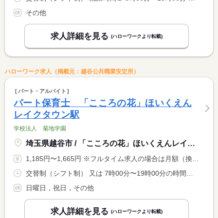
その他
求人詳細を見る
(ハローワークより転載)
ハローワーク求人（掲載元：越谷公共職業安定所）
パート・アルバイト
パート保育士 「こころの花」ほいくえん
レイクタウン駅
学校法人 菊地学園
埼玉県越谷市 / 「こころの花」ほいくえんレイクタウン駅
1,185円〜1,665円 ※フルタイム求人の場合は月額（換算額）、パート求人の場合は時間額を表示しています。
交替制（シフト制） 又は 7時00分〜19時00分の時間の間の6時間以上 就業時間に関する特記事項 ＊早番・遅番固定および土曜日に勤務ができる方を歓迎します。 <BR> ＊休憩時間は法定どおり付与
日曜日，祝日，その他
求人詳細を見る
(ハローワークより転載)