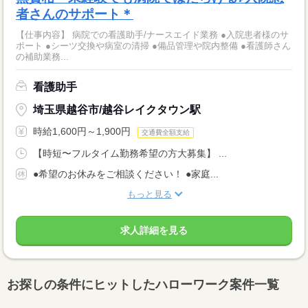
者さんのサポート＊
【仕事内容】 病院での看護助手/ナースエイド業務 ●入院患者様のサ
ポート ●シーツ交換や病室の清掃 ●備品管理や院内整備 ●看護師さん
の補助業務...
看護助手
埼玉県越谷市/越谷レイクタウン駅
時給1,600円～1,900円
交通費全額支給
【時短〜フルタイム勤務希望の方大募集】 ...
●希望のお休みをご相談ください！ ●家庭...
もっと見る
求人詳細を見る
お探しの条件にヒットしたハローワーク案件一覧