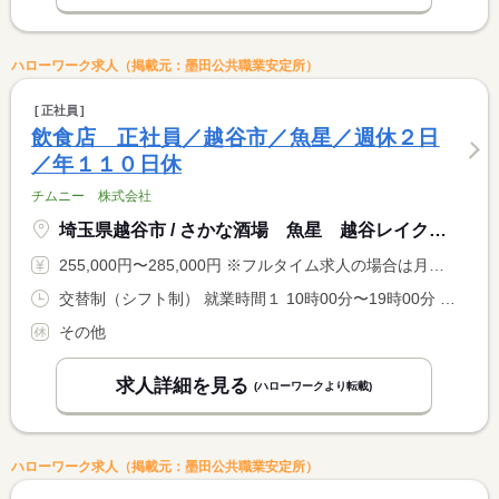
ハローワーク求人（掲載元：墨田公共職業安定所）
正社員
飲食店 正社員／越谷市／魚星／週休２日
／年１１０日休
チムニー 株式会社
埼玉県越谷市 / さかな酒場 魚星 越谷レイクタウン駅前店
255,000円〜285,000円 ※フルタイム求人の場合は月額（換算額）、パート求人の場合は時間額を表示しています。
交替制（シフト制） 就業時間１ 10時00分〜19時00分 就業時間２ 15時00分〜0時00分 就業時間３ 19時00分〜4時00分 就業時間に関する特記事項 ※上記はシフトの一例です。店舗の予約状況等により出勤が早まる <BR> 場合あり <BR> ※人員増加により残業削減を検討中！
その他
求人詳細を見る
(ハローワークより転載)
ハローワーク求人（掲載元：墨田公共職業安定所）