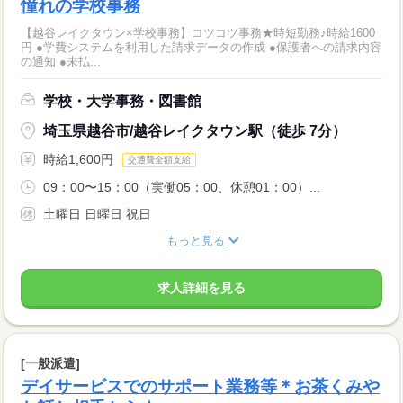
憧れの学校事務
【越谷レイクタウン×学校事務】コツコツ事務★時短勤務♪時給1600
円 ●学費システムを利用した請求データの作成 ●保護者への請求内容
の通知 ●未払...
学校・大学事務・図書館
埼玉県越谷市/越谷レイクタウン駅（徒歩 7分）
時給1,600円
交通費全額支給
09：00〜15：00（実働05：00、休憩01：00）...
土曜日 日曜日 祝日
もっと見る
求人詳細を見る
[一般派遣]
デイサービスでのサポート業務等＊お茶くみや