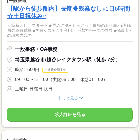
[一般派遣]
【駅から徒歩圏内】長期◆残業なし♪1日5時間
☆土日祝休み○
＜時短＞11月スタート★早めに決めちゃおう！事務のお仕事♪ ●各職
員の経費精算 ●学費システムを利用した請求データの作成 ●保護者へ
の請求内容の...
一般事務・OA事務
埼玉県越谷市/越谷レイクタウン駅（徒歩 7分）
時給1,600円
交通費全額支給
09：00〜15：00（実働05：00、休憩01：00）...
土曜日 日曜日 祝日
もっと見る
求人詳細を見る