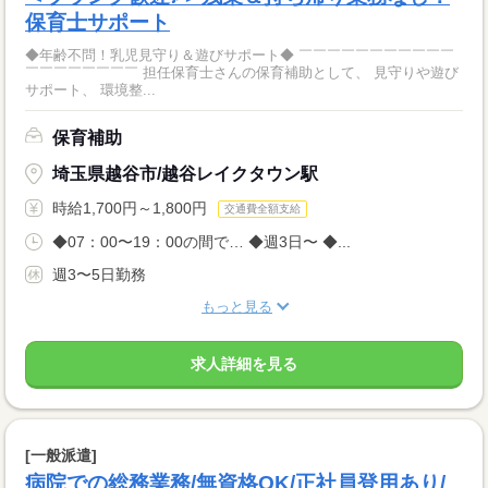
保育士サポート
◆年齢不問！乳児見守り＆遊びサポート◆ ￣￣￣￣￣￣￣￣￣￣￣
￣￣￣￣￣￣￣￣ 担任保育士さんの保育補助として、 見守りや遊び
サポート、 環境整...
保育補助
埼玉県越谷市/越谷レイクタウン駅
時給1,700円～1,800円
交通費全額支給
◆07：00〜19：00の間で… ◆週3日〜 ◆...
週3〜5日勤務
もっと見る
求人詳細を見る
[一般派遣]
病院での総務業務/無資格OK/正社員登用あり/