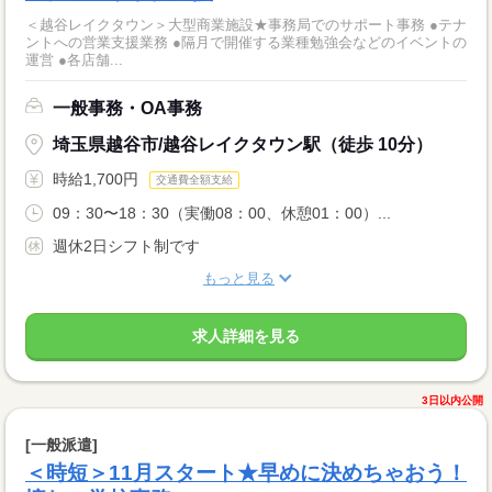
＜越谷レイクタウン＞大型商業施設★事務局でのサポート事務 ●テナ
ントへの営業支援業務 ●隔月で開催する業種勉強会などのイベントの
運営 ●各店舗...
一般事務・OA事務
埼玉県越谷市/越谷レイクタウン駅（徒歩 10分）
時給1,700円
交通費全額支給
09：30〜18：30（実働08：00、休憩01：00）...
週休2日シフト制です
もっと見る
求人詳細を見る
3日以内公開
[一般派遣]
＜時短＞11月スタート★早めに決めちゃおう！