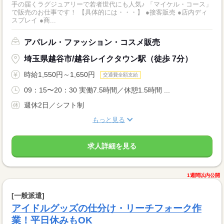
手の届くラグジュアリーで若者世代にも人気♪ 「マイケル・コース」
で販売のお仕事です！ 【具体的には・・・】 ●接客販売 ●店内ディ
スプレイ ●商...
アパレル・ファッション・コスメ販売
埼玉県越谷市/越谷レイクタウン駅（徒歩 7分）
時給1,550円～1,650円
交通費全額支給
09：15〜20：30 実働7.5時間／休憩1.5時間 ...
週休2日／シフト制
もっと見る
求人詳細を見る
1週間以内公開
[一般派遣]
アイドルグッズの仕分け・リーチフォーク作
業！平日休みもOK