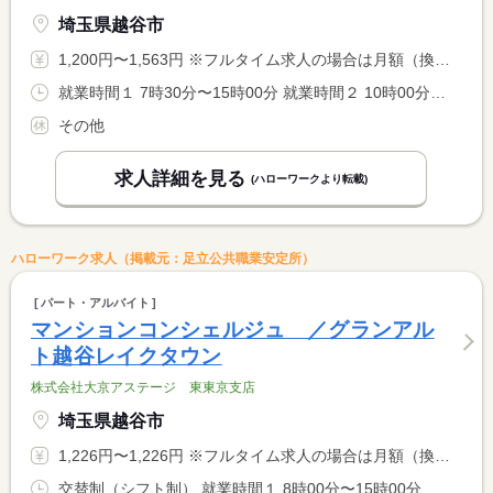
埼玉県越谷市
1,200円〜1,563円 ※フルタイム求人の場合は月額（換算額）、パート求人の場合は時間額を表示しています。
就業時間１ 7時30分〜15時00分 就業時間２ 10時00分〜18時00分 就業時間３ 18時00分〜22時00分 又は 8時00分〜2時00分の時間の間の3時間以上 就業時間に関する特記事項 選択制 <BR> ＊就業時間、日数については相談に応じます。 <BR> ※２２：００〜０２：００は１８歳以上
その他
求人詳細を見る
(ハローワークより転載)
ハローワーク求人（掲載元：足立公共職業安定所）
パート・アルバイト
マンションコンシェルジュ ／グランアル
ト越谷レイクタウン
株式会社大京アステージ 東東京支店
埼玉県越谷市
1,226円〜1,226円 ※フルタイム求人の場合は月額（換算額）、パート求人の場合は時間額を表示しています。
交替制（シフト制） 就業時間１ 8時00分〜15時00分 就業時間２ 15時00分〜20時00分 就業時間３ 9時00分〜15時00分 就業時間に関する特記事項 （１）（２）（３）のシフト制勤務 <BR> （１）は平日 （３）は土日祝 <BR> （２）は「平日」「土日祝」共通で、休憩なし