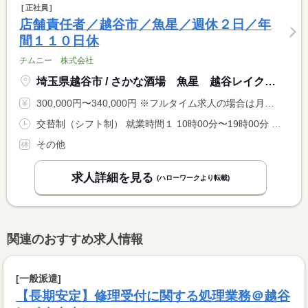
正社員
店舗責任者／越谷市／魚星／週休２日／年
間１１０日休
チムニー 株式会社
埼玉県越谷市 / さかな酒場 魚星 越谷レイクタウン駅前店
300,000円〜340,000円 ※フルタイム求人の場合は月額（換算額）、パート求人の場合は時間額を表示しています。
交替制（シフト制） 就業時間１ 10時00分〜19時00分 就業時間２ 15時00分〜0時00分 就業時間３ 19時00分〜4時00分 就業時間に関する特記事項 ※上記はシフトの一例です。店舗の予約状況等により出勤が早まる <BR> 場合あり <BR> <BR> ※人員増加により残業削減を検討中！
その他
求人詳細を見る
(ハローワークより転載)
関連のおすすめ求人情報
[一般派遣]
【長期安定】修理受付に関する処理業務＠越谷