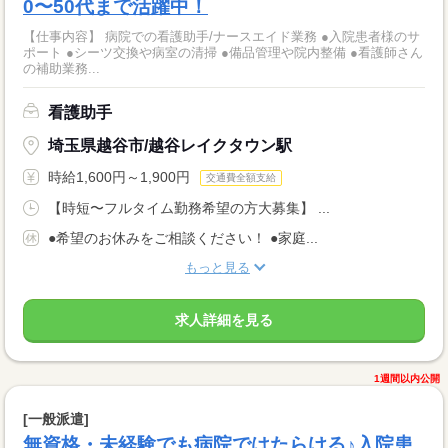
0〜50代まで活躍中！
【仕事内容】 病院での看護助手/ナースエイド業務 ●入院患者様のサ
ポート ●シーツ交換や病室の清掃 ●備品管理や院内整備 ●看護師さん
の補助業務...
看護助手
埼玉県越谷市/越谷レイクタウン駅
時給1,600円～1,900円
交通費全額支給
【時短〜フルタイム勤務希望の方大募集】 ...
●希望のお休みをご相談ください！ ●家庭...
もっと見る
求人詳細を見る
1週間以内公開
[一般派遣]
無資格・未経験でも病院ではたらける♪入院患