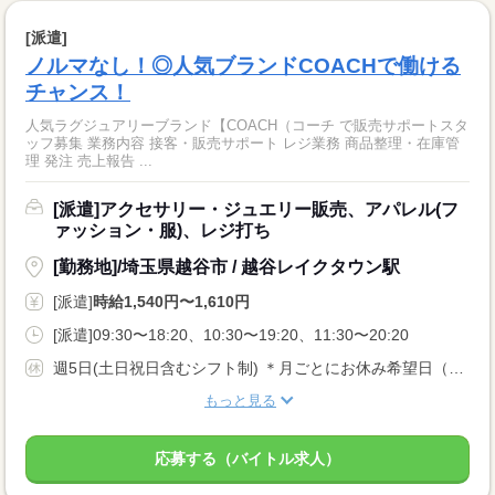
[派遣]
ノルマなし！◎人気ブランドCOACHで働ける
チャンス！
人気ラグジュアリーブランド【COACH（コーチ で販売サポートスタ
ッフ募集 業務内容 接客・販売サポート レジ業務 商品整理・在庫管
理 発注 売上報告 ...
[派遣]アクセサリー・ジュエリー販売、アパレル(フ
ァッション・服)、レジ打ち
[勤務地]/埼玉県越谷市 / 越谷レイクタウン駅
[派遣]
時給1,540円〜1,610円
[派遣]09:30〜18:20、10:30〜19:20、11:30〜20:20
週5日(土日祝日含むシフト制) ＊月ごとにお休み希望日（月3日ほど）お伺いして、シフトを作成します♪
もっと見る
応募する（バイトル求人）