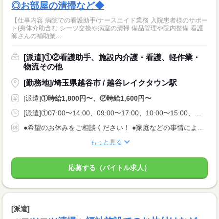
◎お部屋の清掃など◆
【仕事内容 病院での看護助手/ナースエイド業務 入院患者様のサポー
ト(身体介助含む シーツ交換や病室の清掃 備品管理や院内整備 看護
師さんの補助業...
[派遣]①②看護助手、施設内介護・看護、軽作業・
物流その他
[勤務地]/埼玉県越谷市 / 越谷レイクタウン駅
[派遣]
①時給1,800円〜、②時給1,600円〜
[派遣]①07:00〜14:00、09:00〜17:00、10:00〜15:00、②07:00〜14:00、09:30〜16:30、11:00〜18:00
●希望のお休みをご相談ください！ ●家庭などの事情によるお休み調整OK 「土日休み」「扶養内」など 希望に合わせてお仕事をご紹介します。
もっと見る
応募する（バイトル求人）
[派遣]