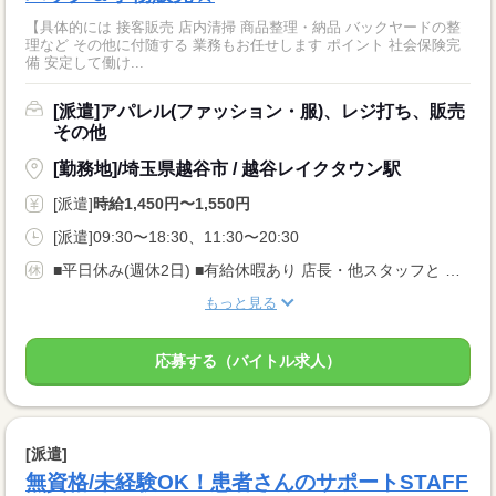
【具体的には 接客販売 店内清掃 商品整理・納品 バックヤードの整
理など その他に付随する 業務もお任せします ポイント 社会保険完
備 安定して働け...
[派遣]アパレル(ファッション・服)、レジ打ち、販売
その他
[勤務地]/埼玉県越谷市 / 越谷レイクタウン駅
[派遣]
時給1,450円〜1,550円
[派遣]09:30〜18:30、11:30〜20:30
■平日休み(週休2日) ■有給休暇あり 店長・他スタッフと 相談しながらシフトを決めていきます！
もっと見る
応募する（バイトル求人）
[派遣]
無資格/未経験OK！患者さんのサポートSTAFF