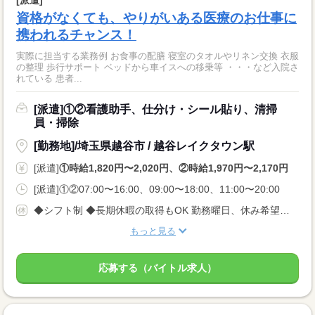
資格がなくても、やりがいある医療のお仕事に
携われるチャンス！
実際に担当する業務例 お食事の配膳 寝室のタオルやリネン交換 衣服
の整理 歩行サポート ベッドから車イスへの移乗等 ・・・など入院さ
れている 患者...
[派遣]①②看護助手、仕分け・シール貼り、清掃
員・掃除
[勤務地]/埼玉県越谷市 / 越谷レイクタウン駅
[派遣]
①時給1,820円〜2,020円、②時給1,970円〜2,170円
[派遣]①②07:00〜16:00、09:00〜18:00、11:00〜20:00
◆シフト制 ◆長期休暇の取得もOK 勤務曜日、休み希望はお気軽にご相談ください。 やむを得ない急なお休みにも理解のある職場です。
もっと見る
応募する（バイトル求人）