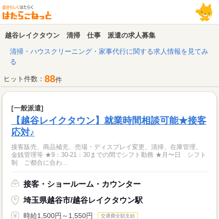
越谷レイクタウン 清掃 仕事 派遣の求人募集
清掃・ハウスクリーニング・家事代行に関する求人情報を見てみ
る
88
ヒット件数：
件
[一般派遣]
【越谷レイクタウン】就業時間相談可能★接客
応対♪
接客販売、商品補充、売場・ディスプレイ変更、清掃、在庫管理、
金銭管理等 ★9：30-21：30までの間でシフト勤務 ★月〜日 シフト
制 ご都合に合わ...
接客・ショールーム・カウンター
埼玉県越谷市/越谷レイクタウン駅
時給1,500円～1,550円
交通費全額支給