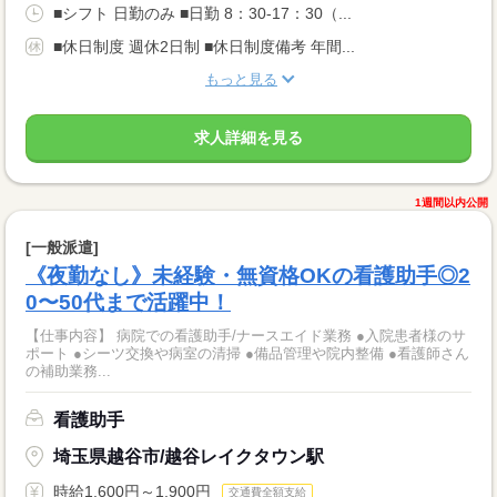
■シフト 日勤のみ ■日勤 8：30-17：30（...
■休日制度 週休2日制 ■休日制度備考 年間...
もっと見る
求人詳細を見る
1週間以内公開
[一般派遣]
《夜勤なし》未経験・無資格OKの看護助手◎2
0〜50代まで活躍中！
【仕事内容】 病院での看護助手/ナースエイド業務 ●入院患者様のサ
ポート ●シーツ交換や病室の清掃 ●備品管理や院内整備 ●看護師さん
の補助業務...
看護助手
埼玉県越谷市/越谷レイクタウン駅
時給1,600円～1,900円
交通費全額支給