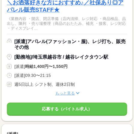
＼お洒落好きな方におすすめ♪／社保あり◎ア
パレル販売STAFF★
《業務内容 ・開店、閉店準備（店内清掃、レジ対応 ・商品検品、品
出し、陳列 ・売り場整理（商品のおたたみ、補充 ・接客、レジ対応
・ディスプレイ...
[派遣]アパレル(ファッション・服)、レジ打ち、販売
その他
[勤務地]/埼玉県越谷市 / 越谷レイクタウン駅
[派遣]
時給1,400円〜1,550円
[派遣]09:30〜21:15
週5日以上 シフト制、週休2日制
もっと見る
応募する（バイトル求人）
[派遣]