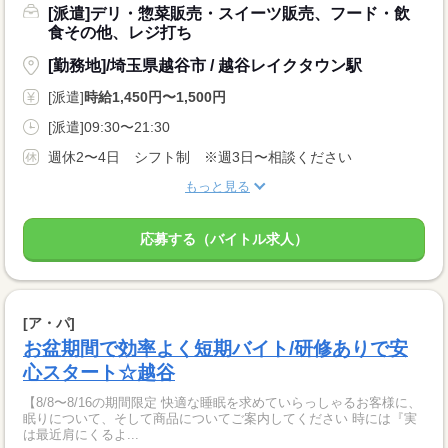
[派遣]デリ・惣菜販売・スイーツ販売、フード・飲
食その他、レジ打ち
[勤務地]/埼玉県越谷市 / 越谷レイクタウン駅
[派遣]
時給1,450円〜1,500円
[派遣]09:30〜21:30
週休2〜4日 シフト制 ※週3日〜相談ください
もっと見る
応募する（バイトル求人）
[ア・パ]
お盆期間で効率よく短期バイト/研修ありで安
心スタート☆越谷
【8/8〜8/16の期間限定 快適な睡眠を求めていらっしゃるお客様に、
眠りについて、そして商品についてご案内してください 時には『実
は最近肩にくるよ...