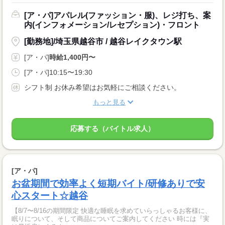
[ア・パ]アパレル(ファッション・服)、レジ打ち、案
内(インフォメーション/レセプション)・フロント
[勤務地]/埼玉県越谷市 / 越谷レイクタウン駅
[ア・パ]
時給1,400円〜
[ア・パ]10:15〜19:30
シフト制 お休み希望はお気軽にご相談ください。
もっと見る
応募する（バイトル求人）
[ア・パ]
お盆期間で効率よく短期バイト/研修ありで安
心スタート☆越谷
【8/7〜8/16の期間限定 快適な睡眠を求めていらっしゃるお客様に、
眠りについて、そして商品についてご案内してください 時には『実