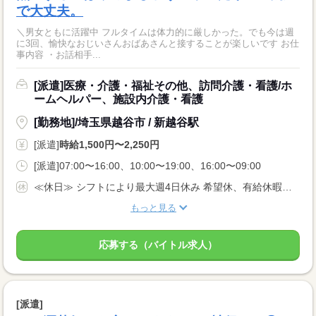
で大丈夫。
＼男女ともに活躍中 フルタイムは体力的に厳しかった。でも今は週
に3回、愉快なおじいさんおばあさんと接することが楽しいです お仕
事内容 ・お話相手...
[派遣]医療・介護・福祉その他、訪問介護・看護/ホ
ームヘルパー、施設内介護・看護
[勤務地]/埼玉県越谷市 / 新越谷駅
[派遣]
時給1,500円〜2,250円
[派遣]07:00〜16:00、10:00〜19:00、16:00〜09:00
≪休日≫ シフトにより最大週4日休み 希望休、有給休暇あり
もっと見る
応募する（バイトル求人）
[派遣]