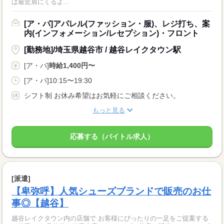
は最近肩にくるよ...
[ア・パ]アパレル(ファッション・服)、レジ打ち、案
内(インフォメーション/レセプション)・フロント
[勤務地]/埼玉県越谷市 / 越谷レイクタウン駅
[ア・パ]
時給1,400円〜
[ア・パ]10:15〜19:30
シフト制 お休み希望はお気軽にご相談ください。
もっと見る
応募する（バイトル求人）
[派遣]
【卑弥呼】人気シューズブランドで販売のお仕
事◎【越谷】
越谷レイクタウン内の店舗で お客様にぴったりの一足をご提案する