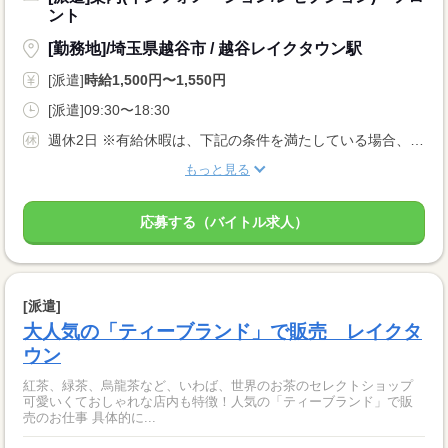
ント
[勤務地]/埼玉県越谷市 / 越谷レイクタウン駅
[派遣]
時給1,500円〜1,550円
[派遣]09:30〜18:30
週休2日 ※有給休暇は、下記の条件を満たしている場合、付与されます。 ・6ヶ月間継続勤務していること ・上記期間中、全労働日の8割以上出勤していること
もっと見る
応募する（バイトル求人）
[派遣]
大人気の「ティーブランド」で販売 レイクタ
ウン
紅茶、緑茶、烏龍茶など、いわば、世界のお茶のセレクトショップ
可愛いくておしゃれな店内も特徴！人気の「ティーブランド」で販
売のお仕事 具体的に...