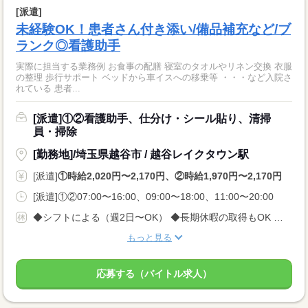
[派遣]
未経験OK！患者さん付き添い/備品補充など/ブ
ランク◎看護助手
実際に担当する業務例 お食事の配膳 寝室のタオルやリネン交換 衣服
の整理 歩行サポート ベッドから車イスへの移乗等 ・・・など入院さ
れている 患者...
[派遣]①②看護助手、仕分け・シール貼り、清掃
員・掃除
[勤務地]/埼玉県越谷市 / 越谷レイクタウン駅
[派遣]
①時給2,020円〜2,170円、②時給1,970円〜2,170円
[派遣]①②07:00〜16:00、09:00〜18:00、11:00〜20:00
◆シフトによる（週2日〜OK） ◆長期休暇の取得もOK 勤務曜日、休み希望はお気軽にご相談ください やむを得ない急なお休みにも理解のある職場です
もっと見る
応募する（バイトル求人）