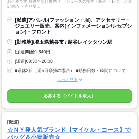
お仕事です 具体的な仕事内容 ・シューズの接客・販売 ・レジ・お会
計対応 ・売り場...
[派遣]アパレル(ファッション・服)、アクセサリー・
ジュエリー販売、案内(インフォメーション/レセプシ
ョン)・フロント
[勤務地]/埼玉県越谷市 / 越谷レイクタウン駅
[派遣]
時給1,540円
[派遣]09:30〜20:30
■週休2日（週5日勤務の場合） ■勤務日数・時間についてご希望がある場合はご相談ください！
もっと見る
応募する（バイトル求人）
[派遣]
☆ＮＹ発人気ブランド【マイケル・コース】で
バッグ＆小物販売☆