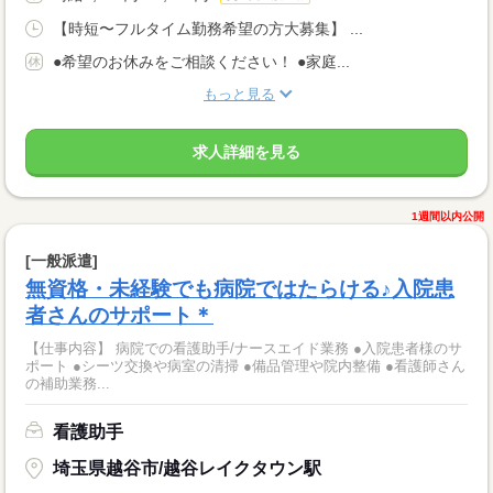
【時短〜フルタイム勤務希望の方大募集】 ...
●希望のお休みをご相談ください！ ●家庭...
もっと見る
求人詳細を見る
1週間以内公開
[一般派遣]
無資格・未経験でも病院ではたらける♪入院患
者さんのサポート＊
【仕事内容】 病院での看護助手/ナースエイド業務 ●入院患者様のサ
ポート ●シーツ交換や病室の清掃 ●備品管理や院内整備 ●看護師さん
の補助業務...
看護助手
埼玉県越谷市/越谷レイクタウン駅