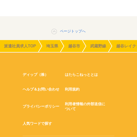
ページトップへ
派遣社員求人TOP
埼玉県
越谷市
武蔵野線
越谷レイク
ディップ（株）
はたらこねっととは
ヘルプ＆お問い合わせ
利用規約
利用者情報の外部送信に
プライバシーポリシー
ついて
人気ワードで探す