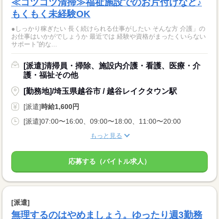
≪コツコツ清掃≫福祉施設でのお片付けなど♪
もくもく未経験OK
●しっかり稼ぎたい 長く続けられる仕事がしたい そんな方 介護」の
お仕事はいかがでしょうか 最近では 経験や資格がまったくいらない
サポート”的な...
[派遣]清掃員・掃除、施設内介護・看護、医療・介
護・福祉その他
[勤務地]/埼玉県越谷市 / 越谷レイクタウン駅
[派遣]
時給1,600円
[派遣]07:00〜16:00、09:00〜18:00、11:00〜20:00
もっと見る
応募する（バイトル求人）
[派遣]
無理するのはやめましょう。ゆったり週3勤務