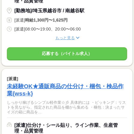
理・品質管理
[勤務地]/埼玉県越谷市 / 南越谷駅
[派遣]
時給1,300円〜1,625円
[派遣]08:00〜19:00、20:00〜06:00
もっと見る
応募する（バイトル求人）
[派遣]
未経験OK★通販商品の仕分け・梱包・検品作
業{wss-k}
しっかり稼げるシンプル軽作業☆彡 具体的には ・ピッキング：リス
トを見ながら、指定された商品を棚から集める ・梱包：決まったサ
イズの箱に商品を...
[派遣]仕分け・シール貼り、ライン作業、生産管
理・品質管理