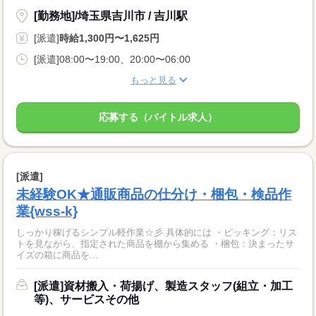
[勤務地]/埼玉県吉川市 / 吉川駅
[派遣]
時給1,300円〜1,625円
[派遣]08:00〜19:00、20:00〜06:00
もっと見る
応募する（バイトル求人）
[派遣]
未経験OK★通販商品の仕分け・梱包・検品作
業{wss-k}
しっかり稼げるシンプル軽作業☆彡 具体的には ・ピッキング：リス
トを見ながら、指定された商品を棚から集める ・梱包：決まったサ
イズの箱に商品を...
[派遣]資材搬入・荷揚げ、製造スタッフ(組立・加工
等)、サービスその他