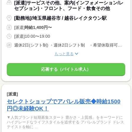
[派遣]サービスその他、案内(インフォメーション/レ
セプション)・フロント、フード・飲食その他
[勤務地]/埼玉県越谷市 / 越谷レイクタウン駅
[派遣]
時給1,400円〜
[派遣]10:00〜19:00
週休2日(シフト制) ・週休2日シフト制 ・希望休取得可（月3日まで） ・年次有給休暇あり（半年後付与）
もっと見る
応募する（バイトル求人）
[派遣]
セレクトショップでアパレル販売◆時給1500
円◎未経験OK！
▼人気ブランド短期募集スタート 豊かさ・上質感」をキーワードに
ハイグレードなライフスタイルを追求する アパレルブランド ドレス
テイストを軸に ...