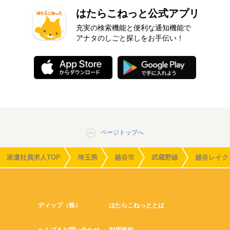
はたらこねっと公式アプリ
充実の検索機能と便利な通知機能で
アナタのしごと探しをお手伝い！
ページトップへ
派遣社員求人TOP
埼玉県
越谷市
武蔵野線
越谷レイク
ディップ（株）
はたらこねっととは