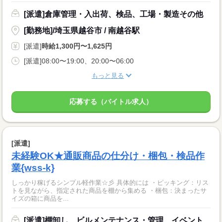
[派遣]倉庫管理・入出荷、検品、工場・製造その他
[勤務地]/埼玉県越谷市 / 南越谷駅
[派遣]
時給1,300円〜1,625円
[派遣]08:00〜19:00、20:00〜06:00
もっと見る
応募する（バイトル求人）
[派遣]
未経験OK★通販商品の仕分け・梱包・検品作
業{wss-k}
しっかり稼げるシンプル軽作業☆彡 具体的には ・ピッキング：リス
トを見ながら、指定された商品を棚から集める ・梱包：決まったサ
イズの箱に商品を...
[派遣]棚卸し、ビルメンテナンス・管理、イベント