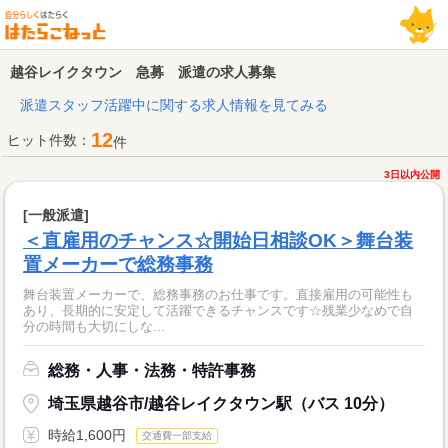
越谷レイクタウン 急募 派遣の求人募集
派遣スタッフ活躍中に関する求人情報を見てみる
12
ヒット件数：
件
3日以内公開
[一般派遣]
＜直雇用のチャンス☆開始日相談OK＞舞台装
置メーカーで総務事務
舞台装置メーカーで、総務事務のお仕事です。直接雇用の可能性も
あり、長期的に安定して活躍できるチャンスです☆残業少なめで自
分の時間も大切にしな...
総務・人事・法務・特許事務
埼玉県越谷市/越谷レイクタウン駅（バス 10分）
時給1,600円
交通費一部支給