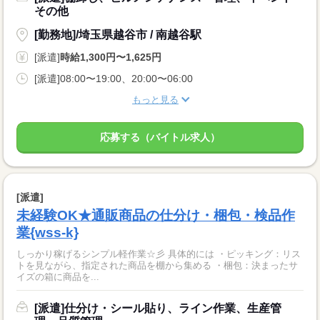
その他
[勤務地]/埼玉県越谷市 / 南越谷駅
[派遣]
時給1,300円〜1,625円
[派遣]08:00〜19:00、20:00〜06:00
もっと見る
応募する（バイトル求人）
[派遣]
未経験OK★通販商品の仕分け・梱包・検品作
業{wss-k}
しっかり稼げるシンプル軽作業☆彡 具体的には ・ピッキング：リス
トを見ながら、指定された商品を棚から集める ・梱包：決まったサ
イズの箱に商品を...
[派遣]仕分け・シール貼り、ライン作業、生産管