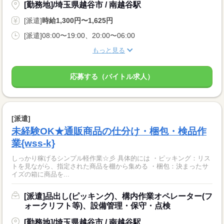
[勤務地]/埼玉県越谷市 / 南越谷駅
[派遣]
時給1,300円〜1,625円
[派遣]08:00〜19:00、20:00〜06:00
もっと見る
応募する（バイトル求人）
[派遣]
未経験OK★通販商品の仕分け・梱包・検品作
業{wss-k}
しっかり稼げるシンプル軽作業☆彡 具体的には ・ピッキング：リス
トを見ながら、指定された商品を棚から集める ・梱包：決まったサ
イズの箱に商品を...
[派遣]品出し(ピッキング)、構内作業オペレーター(フ
ォークリフト等)、設備管理・保守・点検
[勤務地]/埼玉県越谷市 / 南越谷駅