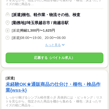
トを見ながら、指定された商品を棚から集める ・梱包：決まったサ
イズの箱に商品を...
[派遣]梱包、軽作業・物流その他、検査
[勤務地]/埼玉県越谷市 / 南越谷駅
[派遣]
時給1,300円〜1,625円
[派遣]08:00〜19:00、20:00〜06:00
もっと見る
応募する（バイトル求人）
[派遣]
未経験OK★通販商品の仕分け・梱包・検品作
業{wss-k}
しっかり稼げるシンプル軽作業☆彡 具体的には ・ピッキング：リス
トを見ながら、指定された商品を棚から集める ・梱包：決まったサ
イズの箱に商品を...