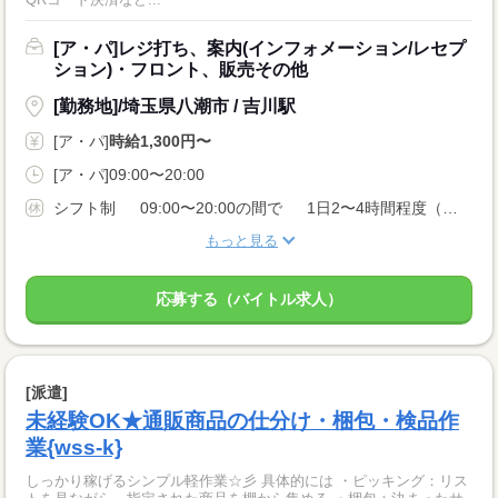
[ア・パ]レジ打ち、案内(インフォメーション/レセプ
ション)・フロント、販売その他
[勤務地]/埼玉県八潮市 / 吉川駅
[ア・パ]
時給1,300円〜
[ア・パ]09:00〜20:00
シフト制 09:00〜20:00の間で 1日2〜4時間程度（週20時間未満）
もっと見る
応募する（バイトル求人）
[派遣]
未経験OK★通販商品の仕分け・梱包・検品作
業{wss-k}
しっかり稼げるシンプル軽作業☆彡 具体的には ・ピッキング：リス