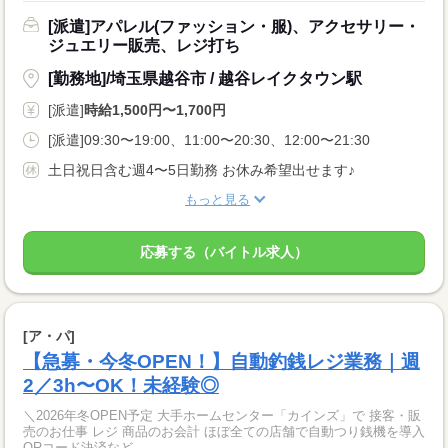
[派遣]アパレル(ファッション・服)、アクセサリー・
ジュエリー販売、レジ打ち
[勤務地]/埼玉県越谷市 / 越谷レイクタウン駅
[派遣]
時給1,500円〜1,700円
[派遣]09:30〜19:00、11:00〜20:30、12:00〜21:30
土日祝日含む週4〜5日勤務 お休み希望出せます♪
もっと見る
応募する（バイトル求人）
[ア・パ]
【急募・今冬OPEN！】自動釣銭レジ業務｜週
2／3h〜OK！未経験◎
＼2026年冬OPEN予定 大手ホームセンター「カインズ」で 接客・販
売のお仕事 レジ 商品のお会計 ほぼ全ての店舗で自動つり銭機を導入
QRコード決済など...