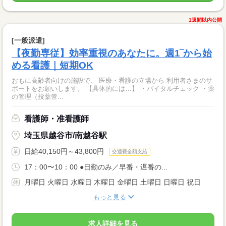
1週間以内公開
[一般派遣]
【夜勤専従】効率重視のあなたに。週1‾から始
める看護｜短期OK
おもに高齢者向けの施設で、 医療・看護の立場から 利用者さまのサ
ポートをお願いします。 【具体的には…】 ・バイタルチェック ・薬
の管理（投薬管...
看護師・准看護師
埼玉県越谷市/南越谷駅
日給40,150円～43,800円
交通費全額支給
17：00〜10：00 ●日勤のみ／早番・遅番の...
月曜日 火曜日 水曜日 木曜日 金曜日 土曜日 日曜日 祝日
もっと見る
求人詳細を見る