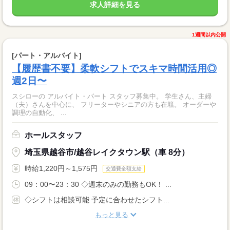
求人詳細を見る
1週間以内公開
[パート・アルバイト]
【履歴書不要】柔軟シフトでスキマ時間活用◎
週2日〜
スシローの アルバイト・パート スタッフ募集中。 学生さん、主婦
（夫）さんを中心に、 フリーターやシニアの方も在籍。 オーダーや
調理の自動化、 ...
ホールスタッフ
埼玉県越谷市/越谷レイクタウン駅（車 8分）
時給1,220円～1,575円
交通費全額支給
09：00〜23：30 ◇週末のみの勤務もOK！ ...
◇シフトは相談可能 予定に合わせたシフト...
もっと見る