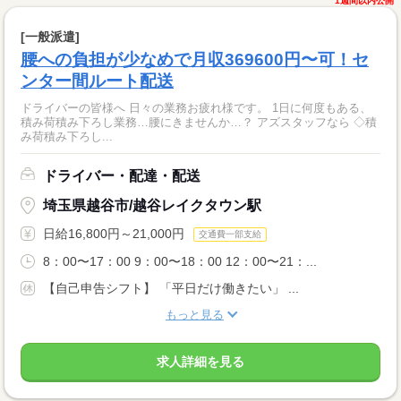
1週間以内公開
[一般派遣]
腰への負担が少なめで月収369600円〜可！セ
ンター間ルート配送
ドライバーの皆様へ 日々の業務お疲れ様です。 1日に何度もある、
積み荷積み下ろし業務…腰にきませんか…？ アズスタッフなら ◇積
み荷積み下ろし...
ドライバー・配達・配送
埼玉県越谷市/越谷レイクタウン駅
日給16,800円～21,000円
交通費一部支給
8：00〜17：00 9：00〜18：00 12：00〜21：...
【自己申告シフト】 「平日だけ働きたい」 ...
もっと見る
求人詳細を見る