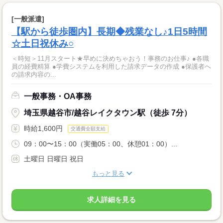
[一般派遣]
【駅から徒歩圏内】長期◆残業なし♪1日5時間
☆土日祝休み○
＜時短＞11月スタート★早めに決めちゃおう！事務のお仕事♪ ●各職
員の経費精算 ●学費システムを利用した請求データの作成 ●保護者へ
の請求内容の...
一般事務・OA事務
埼玉県越谷市/越谷レイクタウン駅（徒歩 7分）
時給1,600円
交通費全額支給
09：00〜15：00（実働05：00、休憩01：00）...
土曜日 日曜日 祝日
もっと見る
求人詳細を見る