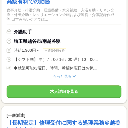
高級有料での勤務
食事介助・排泄介助・居室整備・水分補給・入浴介助・リネン交
換・外出介助・レクリエーション企画および運営・介護記録作成
等 日本みらいケアでは...
介護助手
埼玉県越谷市/南越谷駅
時給1,900円～
交通費全額支給
【シフト制】 早）7：00-16：00 遅）10：00...
◆就業可能な曜日、時間、希望休暇日はお気...
もっと見る
求人詳細を見る
[一般派遣]
【長期安定】修理受付に関する処理業務＠越谷