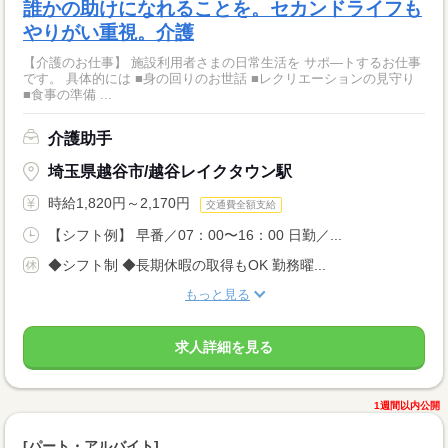
誰かの助けになれることを。セカンドライフも
やりがい重視。介護
【介護のお仕事】 施設利用者さまの日常生活を サポ―トするお仕事
です。 具体的には ■身の回りのお世話 ■レクリエーションの見守り
■食事の準備 ...
介護助手
埼玉県越谷市/越谷レイクタウン駅
時給1,820円～2,170円
交通費全額支給
【シフト例】 早番／07：00〜16：00 日勤／...
◆シフト制 ◆長期休暇の取得もOK 勤務曜...
もっと見る
求人詳細を見る
1週間以内公開
[パート・アルバイト]