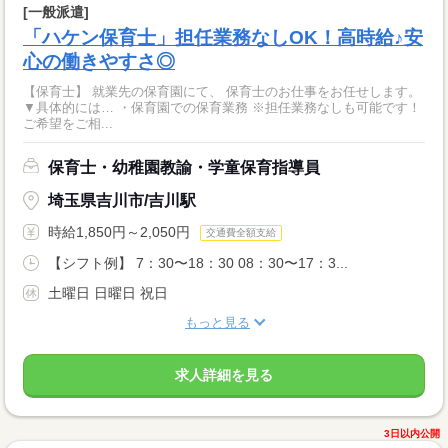
[一般派遣]
「ハケン保育士」担任業務なしOK！高時給♪安
心の働きやすさ◎
【保育士】 就業先の保育園にて、 保育士のお仕事をお任せします。
▼具体的には… ・保育園での保育業務 ※担任業務なしも可能です！
ご希望をご相...
保育士・幼稚園教諭・学童保育指導員
埼玉県吉川市/吉川駅
時給1,850円～2,050円
交通費全額支給
【シフト例】 7：30〜18：30 08：30〜17：3...
土曜日 日曜日 祝日
もっと見る
求人詳細を見る
3日以内公開