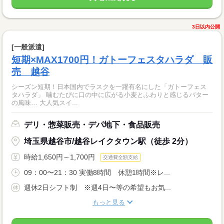
3日以内公開
[一般派遣]
短期×MAX1700円！ガトーフェスタハラダ 販
売 越谷
シーズン短期！日本国内でラスクを一躍有名にした「ガトーフェス
タハラダ」 噛むたびに口の中に広がる小麦とふわりと感じるバター
の風味… 大人気スイ...
デリ・惣菜販売・デパ地下・食品販売
埼玉県越谷市/越谷レイクタウン駅（徒歩 2分）
時給1,650円～1,700円
交通費全額支給
09：00〜21：30 実働8時間 休憩1時間※レ...
週休2日シフト制 ※週4日〜等の希望もお気...
もっと見る