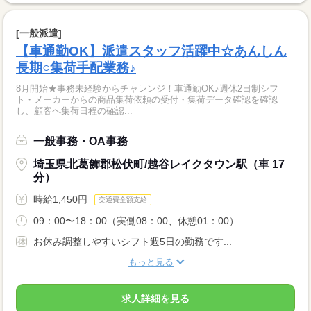
[一般派遣]
【車通勤OK】派遣スタッフ活躍中☆あんしん
長期○集荷手配業務♪
8月開始★事務未経験からチャレンジ！車通勤OK♪週休2日制シフ
ト・メーカーからの商品集荷依頼の受付・集荷データ確認を確認
し、顧客へ集荷日程の確認...
一般事務・OA事務
埼玉県北葛飾郡松伏町/越谷レイクタウン駅（車 17
分）
時給1,450円
交通費全額支給
09：00〜18：00（実働08：00、休憩01：00）...
お休み調整しやすいシフト週5日の勤務です...
もっと見る
求人詳細を見る