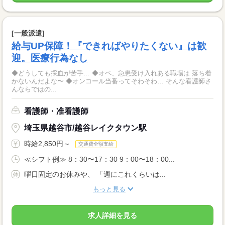
[一般派遣]
給与UP保障！『できればやりたくない』は歓
迎。医療行為なし
◆どうしても採血が苦手… ◆オペ、急患受け入れある職場は 落ち着
かないんだよな〜 ◆オンコール当番ってそわそわ… そんな看護師さ
んならではの...
看護師・准看護師
埼玉県越谷市/越谷レイクタウン駅
時給2,850円～
交通費全額支給
≪シフト例≫ 8：30〜17：30 9：00〜18：00...
曜日固定のお休みや、 「週にこれくらいは...
もっと見る
求人詳細を見る