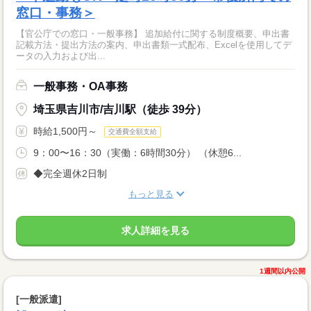
窓口・事務＞
【官公庁での窓口・一般事務】 追加給付に関する制度概要、申出書
記載方法・提出方法の案内、申出書類一式配布、Excelを使用してデ
ータの入力および出...
一般事務・OA事務
埼玉県吉川市/吉川駅（徒歩 39分）
時給1,500円～
交通費全額支給
9：00〜16：30（実働：6時間30分） （休憩6...
◆完全週休2日制
もっと見る
求人詳細を見る
1週間以内公開
[一般派遣]