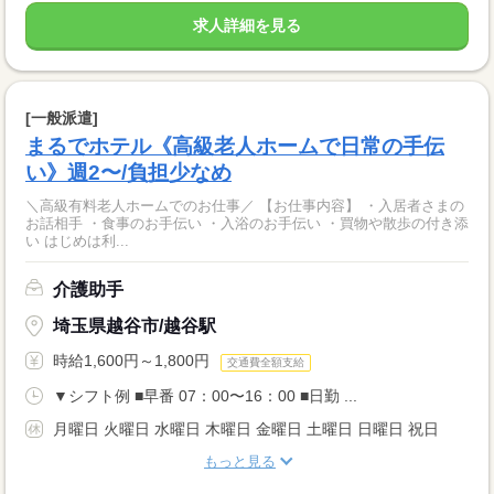
求人詳細を見る
[一般派遣]
まるでホテル《高級老人ホームで日常の手伝
い》週2〜/負担少なめ
＼高級有料老人ホームでのお仕事／ 【お仕事内容】 ・入居者さまの
お話相手 ・食事のお手伝い ・入浴のお手伝い ・買物や散歩の付き添
い はじめは利...
介護助手
埼玉県越谷市/越谷駅
時給1,600円～1,800円
交通費全額支給
▼シフト例 ■早番 07：00〜16：00 ■日勤 ...
月曜日 火曜日 水曜日 木曜日 金曜日 土曜日 日曜日 祝日
もっと見る