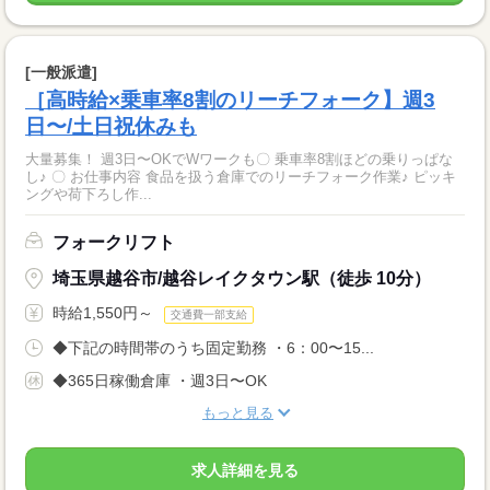
[一般派遣]
［高時給×乗車率8割のリーチフォーク】週3
日〜/土日祝休みも
大量募集！ 週3日〜OKでWワークも〇 乗車率8割ほどの乗りっぱな
し♪ 〇 お仕事内容 食品を扱う倉庫でのリーチフォーク作業♪ ピッキ
ングや荷下ろし作...
フォークリフト
埼玉県越谷市/越谷レイクタウン駅（徒歩 10分）
時給1,550円～
交通費一部支給
◆下記の時間帯のうち固定勤務 ・6：00〜15...
◆365日稼働倉庫 ・週3日〜OK
もっと見る
求人詳細を見る