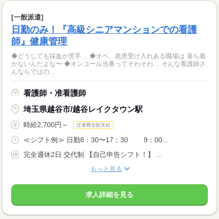
[一般派遣]
日勤のみ！『高級シニアマンションでの看護
師』健康管理
◆どうしても採血が苦手… ◆オペ、急患受け入れある職場は 落ち着
かないんだよな〜 ◆オンコール当番ってそわそわ… そんな看護師さ
んならではの...
看護師・准看護師
埼玉県越谷市/越谷レイクタウン駅
時給2,700円～
交通費全額支給
≪シフト例≫ 日勤8：30〜17：30 9：00...
完全週休2日 交代制 【自己申告シフト！】 ...
もっと見る
求人詳細を見る