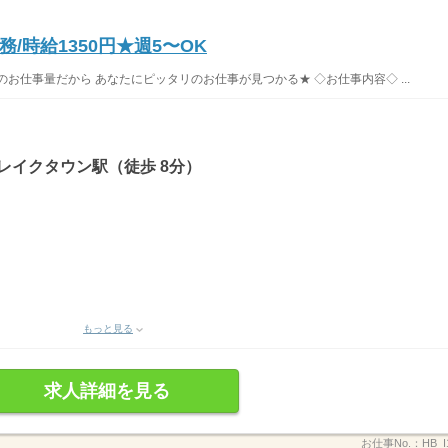
/時給1350円★週5〜OK
お仕事量だから あなたにピッタリのお仕事が見つかる★ ◇お仕事内容◇ ...
レイクタウン駅（徒歩 8分）
もっと見る
求人詳細を見る
お仕事No.：
HB_I