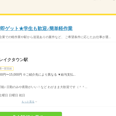
で即ゲット★学生も歓迎♪簡単軽作業
企業での軽作業や駅から送迎ありの案件など、 ご希望条件に応じたお仕事が選...
谷レイクタウン駅
費一部支給
,000円〜15,000円 ※ご紹介先により異なる ▼給与支払...
♪ 日勤のみや夜勤がいい！など わがまま大歓迎です（＾＾...
土曜日 日曜日 祝日
もっと見る