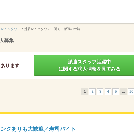
】
谷レイクタウン
>
越谷レイクタウン 働く 派遣の一覧
人募集
派遣スタッフ活躍中
があります
に関する求人情報を見てみる
1
2
3
4
5
…
10
ブランクありも大歓迎／寿司バイト