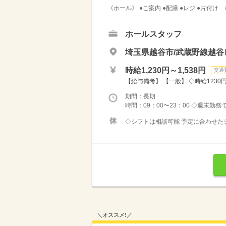
《ホール》 ●ご案内 ●配膳 ●レジ ●片付け
ホールスタッフ
埼玉県越谷市/武蔵野線越谷
時給1,230円～1,538円
交通
【給与備考】 【一般】 ◇時給1230円 
期間：長期
時間：09：00〜23：00 ◇週末勤
◇シフトは相談可能 予定に合わせたシ
＼オススメ!／