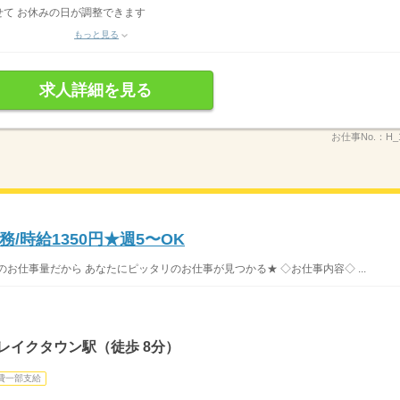
て お休みの日が調整できます
もっと見る
求人詳細を見る
お仕事No.：
H_
/時給1350円★週5〜OK
お仕事量だから あなたにピッタリのお仕事が見つかる★ ◇お仕事内容◇ ...
レイクタウン駅（徒歩 8分）
費一部支給