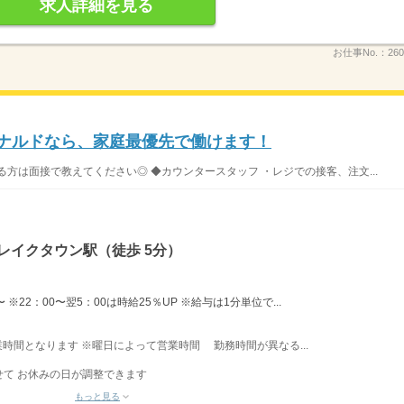
求人詳細を見る
お仕事No.：
26
ドナルドなら、家庭最優先で働けます！
方は面接で教えてください◎ ◆カウンタースタッフ ・レジでの接客、注文...
レイクタウン駅（徒歩 5分）
※22：00〜翌5：00は時給25％UP ※給与は1分単位で...
営業時間となります ※曜日によって営業時間 勤務時間が異なる...
て お休みの日が調整できます
もっと見る