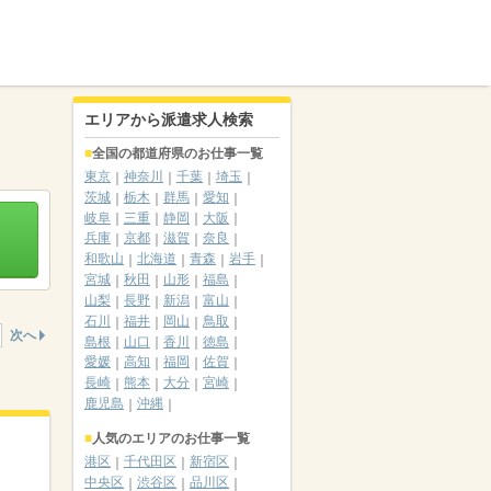
エリアから派遣求人検索
全国の都道府県のお仕事一覧
東京
神奈川
千葉
埼玉
茨城
栃木
群馬
愛知
岐阜
三重
静岡
大阪
兵庫
京都
滋賀
奈良
和歌山
北海道
青森
岩手
宮城
秋田
山形
福島
山梨
長野
新潟
富山
石川
福井
岡山
鳥取
次へ
島根
山口
香川
徳島
愛媛
高知
福岡
佐賀
長崎
熊本
大分
宮崎
鹿児島
沖縄
人気のエリアのお仕事一覧
港区
千代田区
新宿区
中央区
渋谷区
品川区