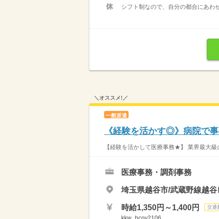
シフト制なので、自分の都合にあわせ
＼オススメ!／
一般派遣
《経験を活かす◎》病院で事務
【経験を活かして医療事務★】 業界最大級の
医療事務・調剤事務
埼玉県越谷市/武蔵野線越谷
時給1,350円～1,400円
交通
kkw_bcov2106