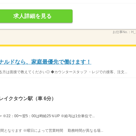
求人詳細を見る
お仕事No.：
H_
ドナルドなら、家庭最優先で働けます！
方は面接で教えてください◎ ◆カウンタースタッフ ・レジでの接客、注文...
レイクタウン駅（車 6分）
※22：00〜翌5：00は時給25％UP ※給与は1分単位で...
業時間となります ※曜日によって営業時間 勤務時間が異なる場...