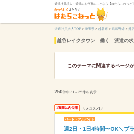
派遣社員求人・派遣のお仕事のことなら【はたらこねっと
派遣社員求人TOP
>
埼玉県
>
越谷市
>
武蔵野線
>
越
越谷レイクタウン 働く 派遣の求
このテーマに関連するページ
250
件中 / 1～25件を表示
1週間以内公開
＼オススメ!／
パート・アルバイト
週2日・1日4時間〜OK＼