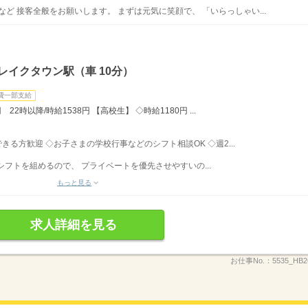
 など 接客全般をお願いします。 まずは元気に笑顔で、 「いらっしゃい...
レイクタウン駅（車 10分）
費一部支給
22時以降/時給1538円 【高校生】 ◇時給1180円 ...
務できる方歓迎 ◇お子さまの学校行事などのシフト相談OK ◇週2...
フトを組めるので、 プライベートを優先させやすいの...
もっと見る
求人詳細を見る
お仕事No.：
5535_HB