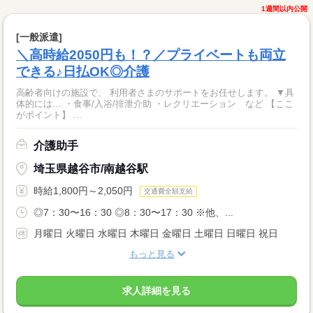
1週間以内公開
[一般派遣]
＼高時給2050円も！？／プライベートも両立
できる♪日払OK◎介護
高齢者向けの施設で、 利用者さまのサポートをお任せします。 ▼具
体的には… ・食事/入浴/排泄介助 ・レクリエーション など 【ここ
がポイント】 ...
介護助手
埼玉県越谷市/南越谷駅
時給1,800円～2,050円
交通費全額支給
◎7：30〜16：30 ◎8：30〜17：30 ※他、...
月曜日 火曜日 水曜日 木曜日 金曜日 土曜日 日曜日 祝日
もっと見る
求人詳細を見る