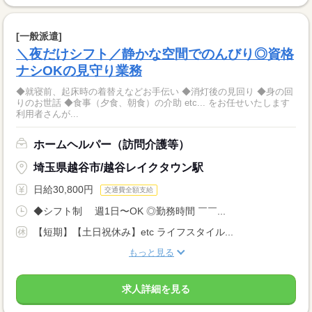
[一般派遣]
＼夜だけシフト／静かな空間でのんびり◎資格
ナシOKの見守り業務
◆就寝前、起床時の着替えなどお手伝い ◆消灯後の見回り ◆身の回
りのお世話 ◆食事（夕食、朝食）の介助 etc... をお任せいたします
利用者さんが...
ホームヘルパー（訪問介護等）
埼玉県越谷市/越谷レイクタウン駅
日給30,800円
交通費全額支給
◆シフト制 週1日〜OK ◎勤務時間 ￣￣...
【短期】【土日祝休み】etc ライフスタイル...
もっと見る
求人詳細を見る