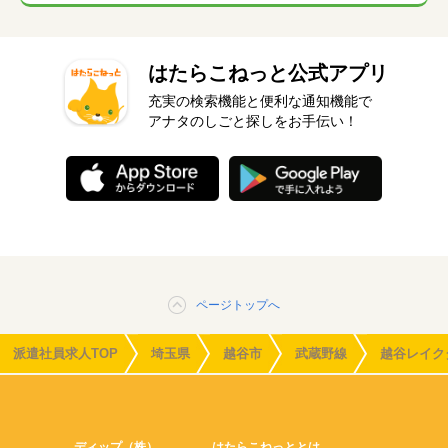
はたらこねっと公式アプリ
充実の検索機能と便利な通知機能で
アナタのしごと探しをお手伝い！
ページトップへ
派遣社員求人TOP
埼玉県
越谷市
武蔵野線
越谷レイク
ディップ（株）
はたらこねっととは