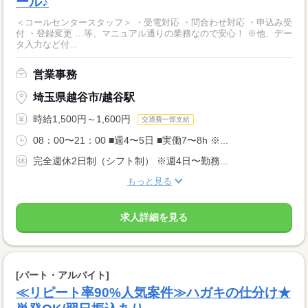
ール♪
＜コールセンタースタッフ＞ ・受電対応 ・問合わせ対応 ・申込み受
付 ・登録変更 …等、マニュアル通りの業務なので安心！ ※他、デー
タ入力など付...
営業事務
埼玉県越谷市/越谷駅
時給1,500円～1,600円
交通費一部支給
08：00〜21：00 ■週4〜5日 ■実働7〜8h ※...
完全週休2日制（シフト制） ※週4日〜勤務...
もっと見る
求人詳細を見る
[パート・アルバイト]
≪リピート率90%人気案件≫ハガキの仕分け★