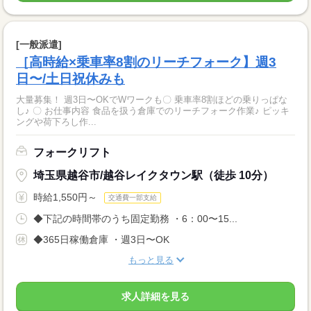
[一般派遣]
［高時給×乗車率8割のリーチフォーク】週3
日〜/土日祝休みも
大量募集！ 週3日〜OKでWワークも〇 乗車率8割ほどの乗りっぱな
し♪ 〇 お仕事内容 食品を扱う倉庫でのリーチフォーク作業♪ ピッキ
ングや荷下ろし作...
フォークリフト
埼玉県越谷市/越谷レイクタウン駅（徒歩 10分）
時給1,550円～
交通費一部支給
◆下記の時間帯のうち固定勤務 ・6：00〜15...
◆365日稼働倉庫 ・週3日〜OK
もっと見る
求人詳細を見る