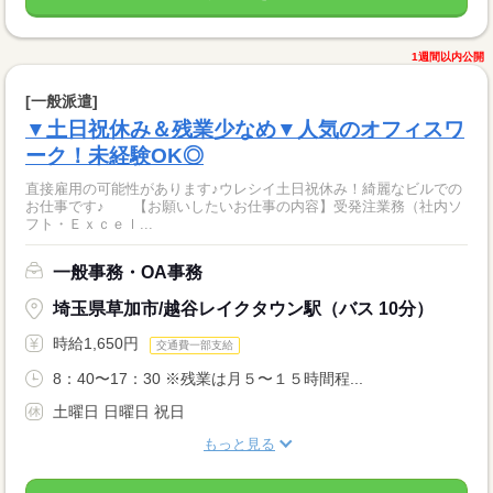
1週間以内公開
[一般派遣]
▼土日祝休み＆残業少なめ▼人気のオフィスワ
ーク！未経験OK◎
直接雇用の可能性があります♪ウレシイ土日祝休み！綺麗なビルでの
お仕事です♪ 【お願いしたいお仕事の内容】受発注業務（社内ソ
フト・Ｅｘｃｅｌ...
一般事務・OA事務
埼玉県草加市/越谷レイクタウン駅（バス 10分）
時給1,650円
交通費一部支給
8：40〜17：30 ※残業は月５〜１５時間程...
土曜日 日曜日 祝日
もっと見る