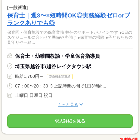
[一般派遣]
保育士｜週3〜×短時間OK◎実務経験ゼロorブ
ランクありでも◎
保育園・保育施設での保育業務 担任のサポートがメインです ●1日の
スケジュールに合わせて準備や片付け ●保育室の掃除 ●子どもたちの
見守りや一緒...
保育士・幼稚園教諭・学童保育指導員
埼玉県越谷市/越谷レイクタウン駅
時給1,700円～
交通費全額支給
07：00〜20：30 ※上記時間の間で1日3時間...
土曜日 日曜日 祝日
もっと見る
求人詳細を見る
3日以内公開