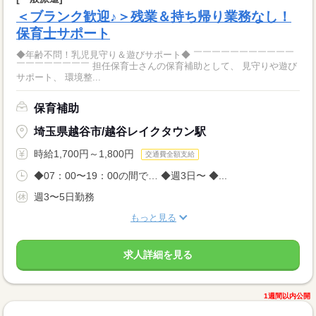
＜ブランク歓迎♪＞残業＆持ち帰り業務なし！
保育士サポート
◆年齢不問！乳児見守り＆遊びサポート◆ ￣￣￣￣￣￣￣￣￣￣￣
￣￣￣￣￣￣￣￣ 担任保育士さんの保育補助として、 見守りや遊び
サポート、 環境整...
保育補助
埼玉県越谷市/越谷レイクタウン駅
時給1,700円～1,800円
交通費全額支給
◆07：00〜19：00の間で… ◆週3日〜 ◆...
週3〜5日勤務
もっと見る
求人詳細を見る
1週間以内公開