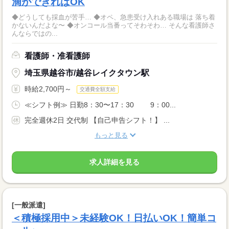
滴ができればOK
◆どうしても採血が苦手… ◆オペ、急患受け入れある職場は 落ち着
かないんだよな〜 ◆オンコール当番ってそわそわ… そんな看護師さ
んならではの...
看護師・准看護師
埼玉県越谷市/越谷レイクタウン駅
時給2,700円～
交通費全額支給
≪シフト例≫ 日勤8：30〜17：30 9：00...
完全週休2日 交代制 【自己申告シフト！】 ...
もっと見る
求人詳細を見る
[一般派遣]
＜積極採用中＞未経験OK！日払いOK！簡単コ