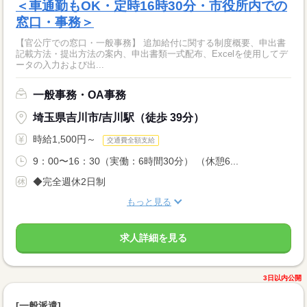
＜車通勤もOK・定時16時30分・市役所内での
窓口・事務＞
【官公庁での窓口・一般事務】 追加給付に関する制度概要、申出書
記載方法・提出方法の案内、申出書類一式配布、Excelを使用してデ
ータの入力および出...
一般事務・OA事務
埼玉県吉川市/吉川駅（徒歩 39分）
時給1,500円～
交通費全額支給
9：00〜16：30（実働：6時間30分） （休憩6...
◆完全週休2日制
もっと見る
求人詳細を見る
3日以内公開
[一般派遣]