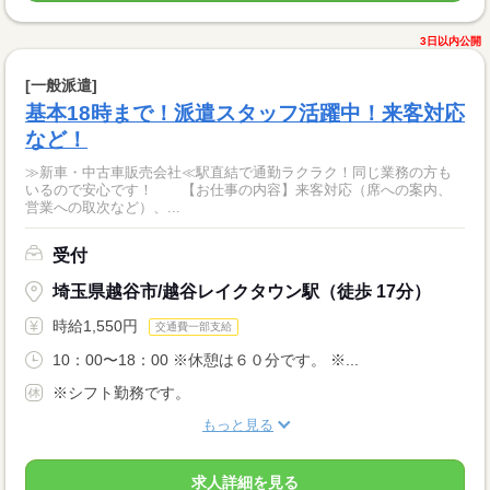
3日以内公開
[一般派遣]
基本18時まで！派遣スタッフ活躍中！来客対応
など！
≫新車・中古車販売会社≪駅直結で通勤ラクラク！同じ業務の方も
いるので安心です！ 【お仕事の内容】来客対応（席への案内、
営業への取次など）、...
受付
埼玉県越谷市/越谷レイクタウン駅（徒歩 17分）
時給1,550円
交通費一部支給
10：00〜18：00 ※休憩は６０分です。 ※...
※シフト勤務です。
もっと見る
求人詳細を見る