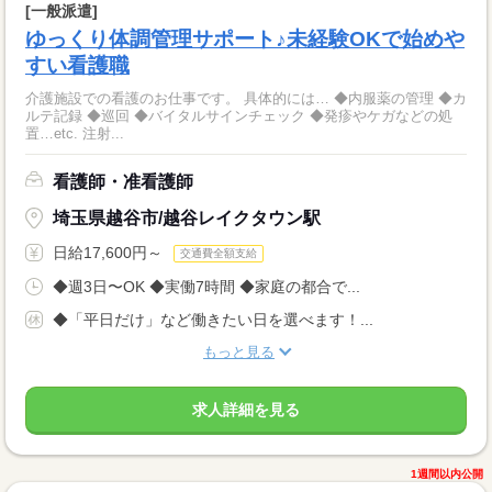
[一般派遣]
ゆっくり体調管理サポート♪未経験OKで始めや
すい看護職
介護施設での看護のお仕事です。 具体的には… ◆内服薬の管理 ◆カ
ルテ記録 ◆巡回 ◆バイタルサインチェック ◆発疹やケガなどの処
置…etc. 注射...
看護師・准看護師
埼玉県越谷市/越谷レイクタウン駅
日給17,600円～
交通費全額支給
◆週3日〜OK ◆実働7時間 ◆家庭の都合で...
◆「平日だけ」など働きたい日を選べます！...
もっと見る
求人詳細を見る
1週間以内公開