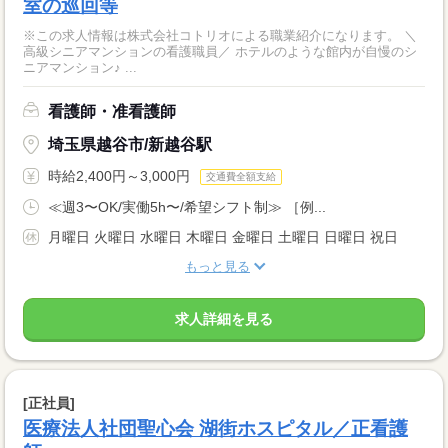
室の巡回等
※この求人情報は株式会社コトリオによる職業紹介になります。 ＼
高級シニアマンションの看護職員／ ホテルのような館内が自慢のシ
ニアマンション♪ ...
看護師・准看護師
埼玉県越谷市/新越谷駅
時給2,400円～3,000円
交通費全額支給
≪週3〜OK/実働5h〜/希望シフト制≫ ［例...
月曜日 火曜日 水曜日 木曜日 金曜日 土曜日 日曜日 祝日
もっと見る
求人詳細を見る
[正社員]
医療法人社団聖心会 湖街ホスピタル／正看護