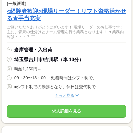
[一般派遣]
<経験者歓迎>現場リーダー！リフト資格活かせ
る★手当充実
ご覧いただきありがとうございます！ 現場リーダーのお仕事です！
主に、青果の仕分けとチーム管理を行う業務となります！ ▼業務内
容は・・・？ ￣...
倉庫管理・入出荷
埼玉県吉川市/吉川駅（車 10分）
時給1,250円～
09：30〜18：00 ・勤務時間はシフト制で、...
■シフト制での勤務となり、休日は交代制で...
もっと見る
求人詳細を見る