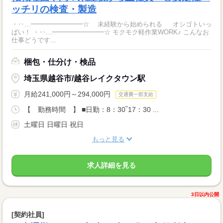
ッチリの検査・製造
・‥…━━━━━━━━☆ 未経験から始められる オシゴトいっ
ぱい！ ・‥…━━━━━━━━☆ モクモク軽作業WORK♪ こんなお
仕事どうです...
梱包・仕分け・検品
埼玉県越谷市/越谷レイクタウン駅
月給241,000円～294,000円
交通費一部支給
【 勤務時間 】 ■日勤：8：30‾17：30 ...
土曜日 日曜日 祝日
もっと見る
求人詳細を見る
3日以内公開
[契約社員]