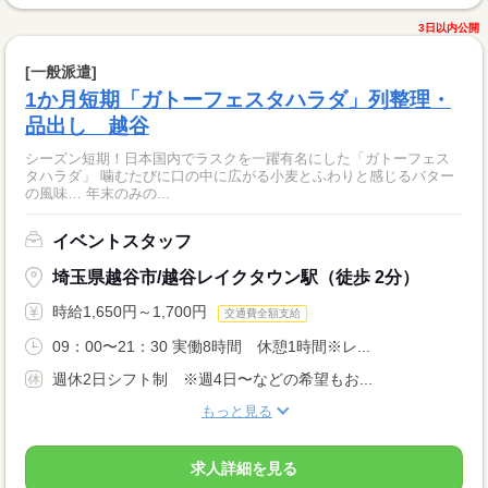
3日以内公開
[一般派遣]
1か月短期「ガトーフェスタハラダ」列整理・
品出し 越谷
シーズン短期！日本国内でラスクを一躍有名にした「ガトーフェス
タハラダ」 噛むたびに口の中に広がる小麦とふわりと感じるバター
の風味… 年末のみの...
イベントスタッフ
埼玉県越谷市/越谷レイクタウン駅（徒歩 2分）
時給1,650円～1,700円
交通費全額支給
09：00〜21：30 実働8時間 休憩1時間※レ...
週休2日シフト制 ※週4日〜などの希望もお...
もっと見る
求人詳細を見る