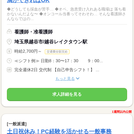
滴ができればOK
◆どうしても採血が苦手… ◆オペ、急患受け入れある職場は 落ち着
かないんだよな〜 ◆オンコール当番ってそわそわ… そんな看護師さ
んならではの...
看護師・准看護師
埼玉県越谷市/越谷レイクタウン駅
時給2,700円～
交通費全額支給
≪シフト例≫ 日勤8：30〜17：30 9：00...
完全週休2日 交代制 【自己申告シフト！】 ...
もっと見る
求人詳細を見る
1週間以内公開
[一般派遣]
土日祝休み！PC経験を活かせる一般事務