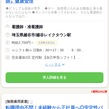
師』健康管理
◆どうしても採血が苦手… ◆オペ、急患受け入れある職場は 落ち着
かないんだよな〜 ◆オンコール当番ってそわそわ… そんな看護師さ
んならではの...
看護師・准看護師
埼玉県越谷市/越谷レイクタウン駅
時給2,700円～
交通費全額支給
≪シフト例≫ 日勤8：30〜17：30 9：00...
完全週休2日 交代制 【自己申告シフト！】 ...
もっと見る
求人詳細を見る
1週間以内公開
[無期雇用派遣]
?
転職理由不問！未経験から正社員へ◎安定性バ