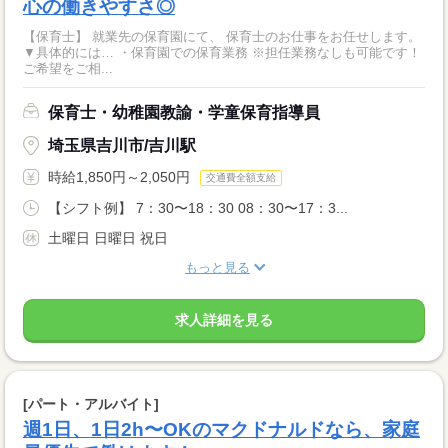
心の働きやすさ◎
【保育士】 就業先の保育園にて、 保育士のお仕事をお任せします。
▼具体的には… ・保育園での保育業務 ※担任業務なしも可能です！
ご希望をご相...
保育士・幼稚園教諭・学童保育指導員
埼玉県吉川市/吉川駅
時給1,850円～2,050円
交通費全額支給
【シフト例】 7：30〜18：30 08：30〜17：3...
土曜日 日曜日 祝日
もっと見る
求人詳細を見る
[パート・アルバイト]
週1日、1日2h〜OKのマクドナルドなら、家庭