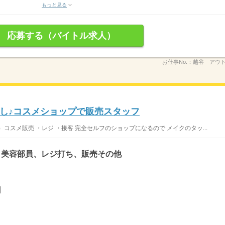
もっと見る
応募する（バイトル求人）
お仕事No.：
越谷 アウ
し♪コスメショップで販売スタッフ
レ）コスメ販売 ・レジ ・接客 完全セルフのショップになるので メイクのタッ...
・美容部員、レジ打ち、販売その他
円