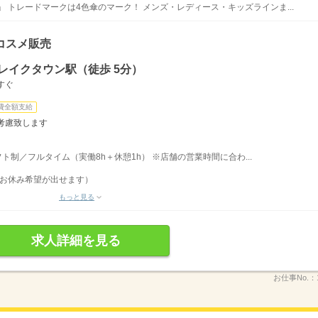
 トレードマークは4色傘のマーク！ メンズ・レディース・キッズラインま...
コスメ販売
レイクタウン駅（徒歩 5分）
すぐ
費全額支給
考慮致します
シフト制／フルタイム（実働8h＋休憩1h） ※店舗の営業時間に合わ...
月お休み希望が出せます）
もっと見る
求人詳細を見る
お仕事No.：