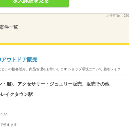
求人詳細を見る
お仕事No.：
26
案件一覧
/アウトドア販売
ど）の接客販売、商品管理をお願いします ショップ環境について 越谷レイク...
ン・服)、アクセサリー・ジュエリー販売、販売その他
越谷レイクタウン駅
円
0:30
月で使えます）