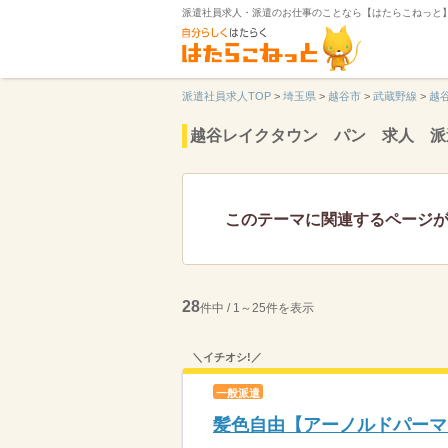
派遣社員求人・派遣のお仕事のことなら【はたらこねっと
派遣社員求人TOP
>
埼玉県
>
越谷市
>
武蔵野線
>
越
越谷レイクタウン パン 求人 派
このテーマに関連するページ
28
件中 / 1～25件を表示
＼イチオシ!／
一般派遣
髪色自由【アーノルドパーマ