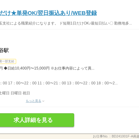
け★単発OK/翌日振込あり/WEB登録
支社による職業紹介になります。 ド短期1日だけOK♪最短日払い〇 勤務地多...
谷駅
費一部支給
円 ◆日給10,400円〜15,000円 ※お仕事内容によって異...
0 17：00〜22：00 11：00〜21：00 13：00〜22：00 18：00〜2...
土曜日 日曜日 祝日
もっと見る
求人詳細を見る
お仕事No.：
BD241001F-A