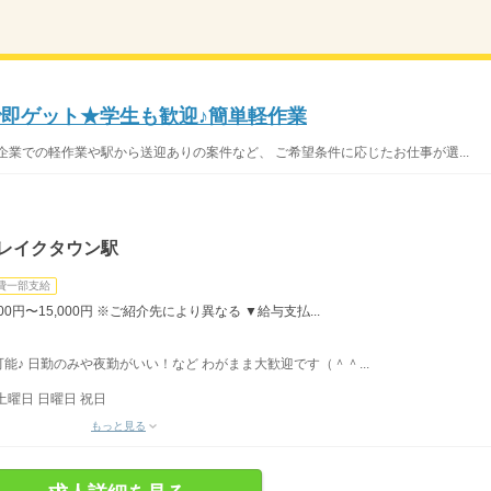
で即ゲット★学生も歓迎♪簡単軽作業
企業での軽作業や駅から送迎ありの案件など、 ご希望条件に応じたお仕事が選...
谷レイクタウン駅
費一部支給
,000円〜15,000円 ※ご紹介先により異なる ▼給与支払...
♪ 日勤のみや夜勤がいい！など わがまま大歓迎です（＾＾...
土曜日 日曜日 祝日
もっと見る