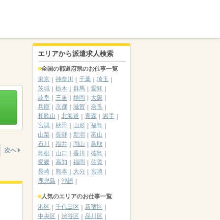
エリアから派遣求人検索
全国の都道府県のお仕事一覧
東京
神奈川
千葉
埼玉
茨城
栃木
群馬
愛知
岐阜
三重
静岡
大阪
兵庫
京都
滋賀
奈良
和歌山
北海道
青森
岩手
宮城
秋田
山形
福島
山梨
長野
新潟
富山
石川
福井
岡山
鳥取
次へ
島根
山口
香川
徳島
愛媛
高知
福岡
佐賀
長崎
熊本
大分
宮崎
鹿児島
沖縄
人気のエリアのお仕事一覧
港区
千代田区
新宿区
中央区
渋谷区
品川区