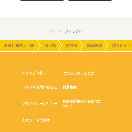
ページトップへ
派遣社員求人TOP
埼玉県
越谷市
武蔵野線
越谷レイク
ディップ（株）
はたらこねっととは
ヘルプ＆お問い合わせ
利用規約
利用者情報の外部送信に
プライバシーポリシー
ついて
人気ワードで探す