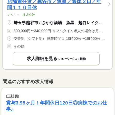
店舗責任者／越谷市／魚星／週休２日／年
間１１０日休
チムニー 株式会社
埼玉県越谷市 / さかな酒場 魚星 越谷レイクタウン駅前店
300,000円〜340,000円 ※フルタイム求人の場合は月額（換算額）、パート求人の場合は時間額を表示しています。
交替制（シフト制） 就業時間１ 10時00分〜19時00分 就業時間２ 15時00分〜0時00分 就業時間３ 19時00分〜4時00分 就業時間に関する特記事項 ※上記はシフトの一例です。店舗の予約状況等により出勤が早まる <BR> 場合あり <BR> <BR> ※人員増加により残業削減を検討中！
その他
求人詳細を見る
(ハローワークより転載)
関連のおすすめ求人情報
[正社員]
賞与3.95ヶ月！年間休日120日◎病棟でのお仕
事♪