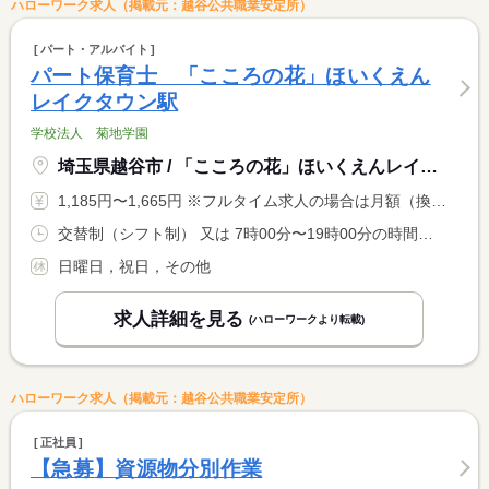
ハローワーク求人（掲載元：越谷公共職業安定所）
パート・アルバイト
パート保育士 「こころの花」ほいくえん
レイクタウン駅
学校法人 菊地学園
埼玉県越谷市 / 「こころの花」ほいくえんレイクタウン駅
1,185円〜1,665円 ※フルタイム求人の場合は月額（換算額）、パート求人の場合は時間額を表示しています。
交替制（シフト制） 又は 7時00分〜19時00分の時間の間の6時間以上 就業時間に関する特記事項 ＊早番・遅番固定および土曜日に勤務ができる方を歓迎します。 <BR> ＊休憩時間は法定どおり付与
日曜日，祝日，その他
求人詳細を見る
(ハローワークより転載)
ハローワーク求人（掲載元：越谷公共職業安定所）
正社員
【急募】資源物分別作業