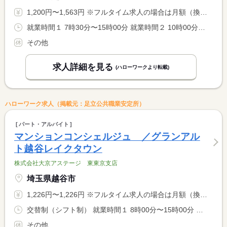
1,200円〜1,563円 ※フルタイム求人の場合は月額（換算額）、パート求人の場合は時間額を表示しています。
就業時間１ 7時30分〜15時00分 就業時間２ 10時00分〜18時00分 就業時間３ 18時00分〜22時00分 又は 8時00分〜2時00分の時間の間の3時間以上 就業時間に関する特記事項 選択制 <BR> ＊就業時間、日数については相談に応じます。 <BR> ※２２：００〜０２：００は１８歳以上
その他
求人詳細を見る
(ハローワークより転載)
ハローワーク求人（掲載元：足立公共職業安定所）
パート・アルバイト
マンションコンシェルジュ ／グランアル
ト越谷レイクタウン
株式会社大京アステージ 東東京支店
埼玉県越谷市
1,226円〜1,226円 ※フルタイム求人の場合は月額（換算額）、パート求人の場合は時間額を表示しています。
交替制（シフト制） 就業時間１ 8時00分〜15時00分 就業時間２ 15時00分〜20時00分 就業時間３ 9時00分〜15時00分 就業時間に関する特記事項 （１）（２）（３）のシフト制勤務 <BR> （１）は平日 （３）は土日祝 <BR> （２）は「平日」「土日祝」共通で、休憩なし
その他