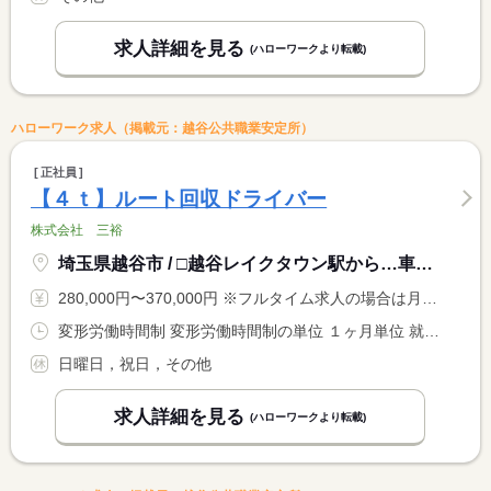
求人詳細を見る
(ハローワークより転載)
ハローワーク求人（掲載元：越谷公共職業安定所）
正社員
【４ｔ】ルート回収ドライバー
株式会社 三裕
埼玉県越谷市 / □越谷レイクタウン駅から…車：５分 自転車：１０分
280,000円〜370,000円 ※フルタイム求人の場合は月額（換算額）、パート求人の場合は時間額を表示しています。
変形労働時間制 変形労働時間制の単位 １ヶ月単位 就業時間１ 9時00分〜17時00分 就業時間に関する特記事項 コースにより出社時間が早くなることがあり、その場合は退社時間 <BR> も早くなります。 <BR> 例１ ４：００出社の場合は１２：００退社 <BR> 例２ ６：００出社の場合は１４：００退社
日曜日，祝日，その他
求人詳細を見る
(ハローワークより転載)