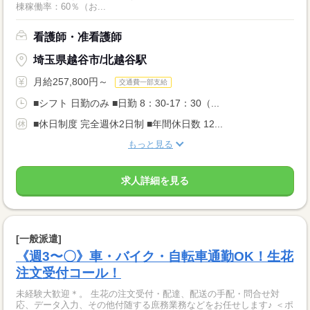
棟稼働率：60％（お...
看護師・准看護師
埼玉県越谷市/北越谷駅
月給257,800円～
交通費一部支給
■シフト 日勤のみ ■日勤 8：30-17：30（...
■休日制度 完全週休2日制 ■年間休日数 12...
もっと見る
求人詳細を見る
[一般派遣]
《週3〜〇》車・バイク・自転車通勤OK！生花
注文受付コール！
未経験大歓迎＊。 生花の注文受付・配達、配送の手配・問合せ対
応、データ入力、その他付随する庶務業務などをお任せします♪ ＜ポ