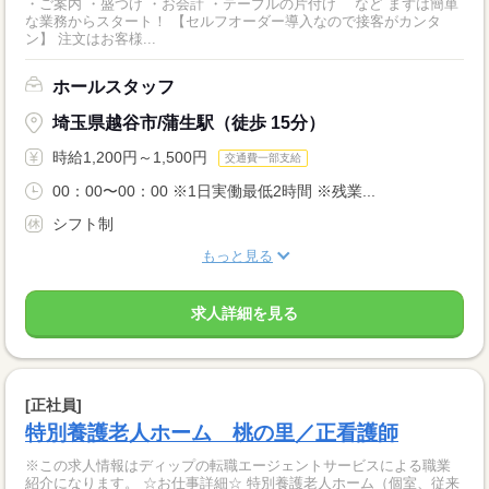
・ご案内 ・盛つけ ・お会計 ・テーブルの片付け など まずは簡単
な業務からスタート！ 【セルフオーダー導入なので接客がカンタ
ン】 注文はお客様...
ホールスタッフ
埼玉県越谷市/蒲生駅（徒歩 15分）
時給1,200円～1,500円
交通費一部支給
00：00〜00：00 ※1日実働最低2時間 ※残業...
シフト制
もっと見る
求人詳細を見る
[正社員]
特別養護老人ホーム 桃の里／正看護師
※この求人情報はディップの転職エージェントサービスによる職業
紹介になります。 ☆お仕事詳細☆ 特別養護老人ホーム（個室、従来