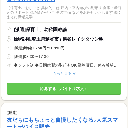
【保育士のおしごと 具体的には 屋内・室内遊びの見守り 食事・着替
えのサポート 読み聞かせ・行事の準備 などをお任せいたします 働く
まえに職場見学...
[派遣]保育士、幼稚園教諭
[勤務地]/埼玉県越谷市 / 越谷レイクタウン駅
[派遣]
時給1,750円〜1,950円
[派遣]08:30〜17:30
◆シフト制 ◆長期休暇の取得もOK 勤務曜日、休み希望はお気軽にご相談ください。 やむを得ない急なお休みにも理解のある職場です。
もっと見る
応募する（バイトル求人）
[派遣]
友だちにもちょっと自慢したくなる♪人気スマ
ートデバイス販売