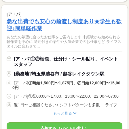
[ア・パ]
急な出費でも安心の前渡し制度あり★学生も歓
迎♪簡単軽作業
あなたの希望に合ったお仕事をご案内します 未経験から始められる
軽作業を中心に 送迎付きの案件や人気企業でのお仕事など ライフス
タイルに合わせて...
[ア・パ]①②梱包、仕分け・シール貼り、イベント
スタッフ
[勤務地]/埼玉県越谷市 / 越谷レイクタウン駅
[ア・パ]
①時給1,500円〜1,875円、②日給12,000円〜15,00
0円
[ア・パ]①②08:00〜17:00、13:00〜22:00、22:00〜07:00
週1日〜ご相談ください♪ シフトパターンも多数！ ライフスタイルに合わせて働けます。
もっと見る
応募する（バイトル求人）