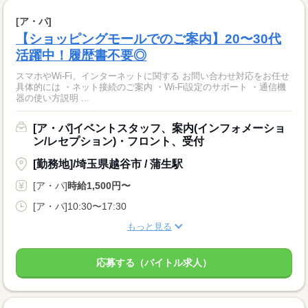
[ア・パ]
【ショッピングモールでのご案内】20〜30代
活躍中！履歴書不要◎
スマホやWi-Fi、インターネットに関する お問い合わせ対応をお任せ
具体的には ・ネット接続のご案内 ・Wi-Fi設定のサポート ・通信機
器の使い方説明 ...
[ア・パ]イベントスタッフ、案内(インフォメーショ
ン/レセプション)・フロント、受付
[勤務地]/埼玉県越谷市 / 蒲生駅
[ア・パ]
時給1,500円〜
[ア・パ]10:30〜17:30
もっと見る
応募する（バイトル求人）