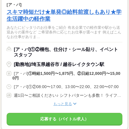
[ア・パ]
スキマ時短だけ★単発◎給料前渡しもあり★学
生活躍中の軽作業
あなたにピッタリのお仕事をご紹介 有名企業での軽作業や駅から送
迎ありの案件など ご希望条件に応じたお仕事が選べます 例えばこん
なお仕事がありま...
[ア・パ]①②梱包、仕分け・シール貼り、イベント
スタッフ
[勤務地]/埼玉県越谷市 / 越谷レイクタウン駅
[ア・パ]
①時給1,500円〜1,875円、②日給12,000円〜15,00
0円
[ア・パ]①②08:00〜17:00、13:00〜22:00、22:00〜07:00
週1日〜ご相談ください♪ シフトパターンも多数！ ライフスタイルに合わせて働けます。
もっと見る
応募する（バイトル求人）