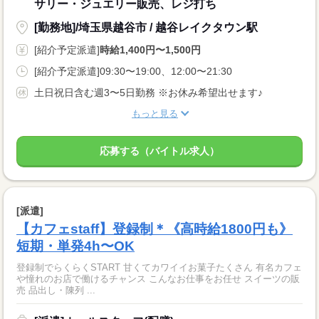
サリー・ジュエリー販売、レジ打ち
[勤務地]/埼玉県越谷市 / 越谷レイクタウン駅
[紹介予定派遣]
時給1,400円〜1,500円
[紹介予定派遣]09:30〜19:00、12:00〜21:30
土日祝日含む週3〜5日勤務 ※お休み希望出せます♪
もっと見る
応募する（バイトル求人）
[派遣]
【カフェstaff】登録制＊《高時給1800円も》
短期・単発4h〜OK
登録制でらくらくSTART 甘くてカワイイお菓子たくさん 有名カフェ
や憧れのお店で働けるチャンス こんなお仕事をお任せ スイーツの販
売 品出し・陳列 ...