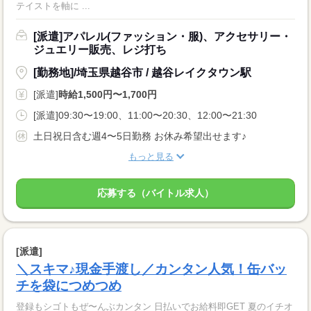
テイストを軸に ...
[派遣]アパレル(ファッション・服)、アクセサリー・
ジュエリー販売、レジ打ち
[勤務地]/埼玉県越谷市 / 越谷レイクタウン駅
[派遣]
時給1,500円〜1,700円
[派遣]09:30〜19:00、11:00〜20:30、12:00〜21:30
土日祝日含む週4〜5日勤務 お休み希望出せます♪
もっと見る
応募する（バイトル求人）
[派遣]
＼スキマ♪現金手渡し／カンタン人気！缶バッ
チを袋につめつめ
登録もシゴトもぜ〜んぶカンタン 日払いでお給料即GET 夏のイチオ