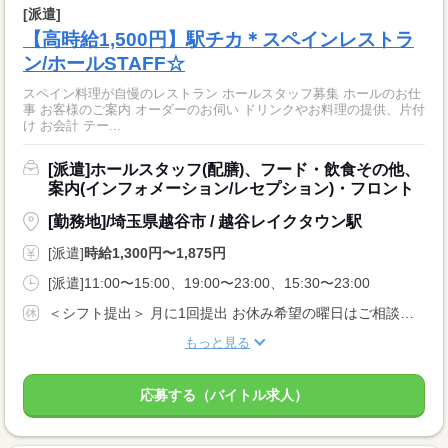
[派遣]
【高時給1,500円】駅チカ＊スペインレストラ
ン/ホールSTAFF☆
スペイン料理が自慢のレストラン ホールスタッフ募集 ホールのお仕
事 お客様のご案内 オーダーのお伺い ドリンクやお料理の提供、片付
け お会計 テー...
[派遣]ホールスタッフ(配膳)、フード・飲食その他、
案内(インフォメーション/レセプション)・フロント
[勤務地]/埼玉県越谷市 / 越谷レイクタウン駅
[派遣]
時給1,300円〜1,875円
[派遣]11:00〜15:00、19:00〜23:00、15:30〜23:00
＜シフト提出＞ 月に1回提出 お休み希望の曜日はご相談ください ＜歓迎！＞ 土日祝、年末、お正月、お盆、ゴールデンウィークの連休や、 クリスマス、バレンタインなどイベント時に出勤可能な方大歓迎！
もっと見る
応募する（バイトル求人）