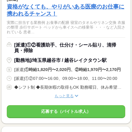
資格がなくても、やりがいある医療のお仕事に
携われるチャンス！
実際に担当する業務例 お食事の配膳 寝室のタオルやリネン交換 衣服
の整理 歩行サポート ベッドから車イスへの移乗等 ・・・など入院さ
れている 患者...
[派遣]①②看護助手、仕分け・シール貼り、清掃
員・掃除
[勤務地]/埼玉県越谷市 / 越谷レイクタウン駅
[派遣]
①時給1,820円〜2,020円、②時給1,970円〜2,170円
[派遣]①②07:00〜16:00、09:00〜18:00、11:00〜20:00
◆シフト制 ◆長期休暇の取得もOK 勤務曜日、休み希望はお気軽にご相談ください。 やむを得ない急なお休みにも理解のある職場です。
もっと見る
応募する（バイトル求人）