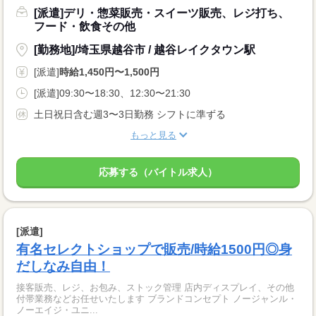
[派遣]デリ・惣菜販売・スイーツ販売、レジ打ち、
フード・飲食その他
[勤務地]/埼玉県越谷市 / 越谷レイクタウン駅
[派遣]
時給1,450円〜1,500円
[派遣]09:30〜18:30、12:30〜21:30
土日祝日含む週3〜3日勤務 シフトに準ずる
もっと見る
応募する（バイトル求人）
[派遣]
有名セレクトショップで販売/時給1500円◎身
だしなみ自由！
接客販売、レジ、お包み、ストック管理 店内ディスプレイ、その他
付帯業務などお任せいたします ブランドコンセプト ノージャンル・
ノーエイジ・ユニ...