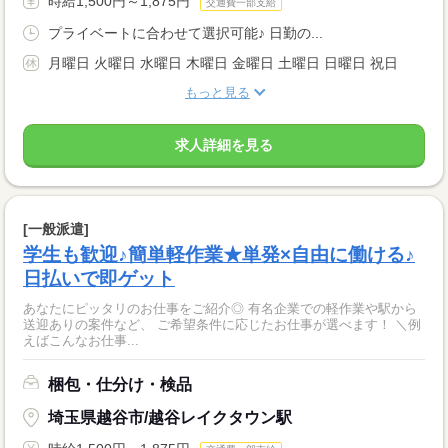
時給1,500円～1,875円
交通費一部支給
プライベートに合わせて選択可能♪ 日勤の...
月曜日 火曜日 水曜日 木曜日 金曜日 土曜日 日曜日 祝日
もっと見る
求人詳細を見る
[一般派遣]
学生も歓迎♪簡単軽作業★単発×自由に働ける♪
日払いで即ゲット
あなたにピッタリのお仕事をご紹介◎ 有名企業での軽作業や駅から
送迎ありの案件など、 ご希望条件に応じたお仕事が選べます！ ＼例
えばこんなお仕事...
梱包・仕分け・検品
埼玉県越谷市/越谷レイクタウン駅