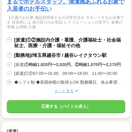
まるでホテルスタッフ。清潔感あふれるお家で
入居者のお手伝い
【介護のお仕事 施設利用者さまの日常生活を サポ—トするお仕事で
す 具体的には 身の回りのお世話 レクリエーションの見守り 食事の
準備 お掃除 介護...
[派遣]①②施設内介護・看護、介護福祉士・社会福
祉士、医療・介護・福祉その他
[勤務地]/埼玉県越谷市 / 越谷レイクタウン駅
[派遣]
①時給1,820円〜2,020円、②時給1,970円〜2,170円
[派遣]①②07:00〜16:00、09:00〜18:00、11:00〜20:00
◆シフト制 ◆長期休暇の取得もOK 勤務曜日、休み希望はお気軽にご相談ください。 やむを得ない急なお休みにも理解のある職場です。
もっと見る
応募する（バイトル求人）
[派遣]