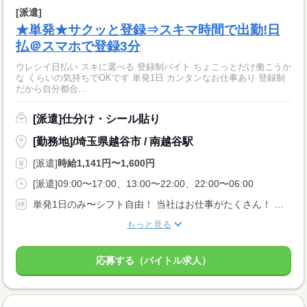
[派遣]
★単発★サクッと登録⇒スキマ時間で出勤!日
払＠スマホで登録3分
ウレシイ日払い スキに選べる 登録制バイト ちょこっとだけ働こうか
な くらいの気持ちでOKです 単発1日 カンタンなお仕事あり 登録制
だから自分都合...
[派遣]仕分け・シール貼り
[勤務地]/埼玉県越谷市 / 南越谷駅
[派遣]
時給1,141円〜1,600円
[派遣]09:00〜17:00、13:00〜22:00、22:00〜06:00
単発1日のみ〜シフト自由！ 当社はお仕事がたくさん！ カフェなど飲食店でのお仕事も多数あり！ ★猫カフェ ★コーヒーショップ店員 ★バリスタ ★カフェ ★喫茶店 ★テーマパーク etc
もっと見る
応募する（バイトル求人）