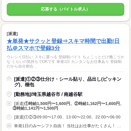
応募する（バイトル求人）
[派遣]
★単発★サクッと登録⇒スキマ時間で出勤!日
払＠スマホで登録3分
ウレシイ日払い スキに選べる 登録制バイト ちょこっとだけ働こうか
な くらいの気持ちでOKです 単発1日 カンタンなお仕事あり 登録制
だから自分都合...
[派遣]①②③仕分け・シール貼り、品出し(ピッキン
グ)、梱包
[勤務地]/埼玉県越谷市 / 南越谷駅
[派遣]
①時給1,500円〜1,600円、②時給1,162円〜1,600円、
③時給1,141円〜1,500円
[派遣]①②③09:00〜17:00、13:00〜22:00、22:00〜06:00
単発1日のみ〜シフト自由！ 当社はお仕事がたくさん！ カフェなど飲食店でのお仕事も多数あり！ ★猫カフェ ★コーヒーショップ店員 ★バリスタ ★カフェ ★喫茶店 ★テーマパーク etc