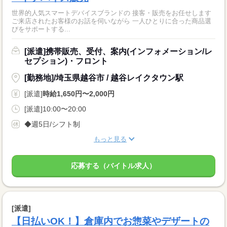
世界的人気スマートデバイスブランドの 接客・販売をお任せします
ご来店されたお客様のお話を伺いながら 一人ひとりに合った商品選
びをサポートする...
[派遣]携帯販売、受付、案内(インフォメーション/レ
セプション)・フロント
[勤務地]/埼玉県越谷市 / 越谷レイクタウン駅
[派遣]
時給1,650円〜2,000円
[派遣]10:00〜20:00
◆週5日/シフト制
もっと見る
応募する（バイトル求人）
[派遣]
【日払いOK！】倉庫内でお惣菜やデザートの