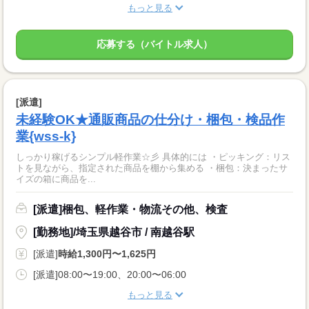
もっと見る
応募する（バイトル求人）
[派遣]
未経験OK★通販商品の仕分け・梱包・検品作
業{wss-k}
しっかり稼げるシンプル軽作業☆彡 具体的には ・ピッキング：リス
トを見ながら、指定された商品を棚から集める ・梱包：決まったサ
イズの箱に商品を...
[派遣]梱包、軽作業・物流その他、検査
[勤務地]/埼玉県越谷市 / 南越谷駅
[派遣]
時給1,300円〜1,625円
[派遣]08:00〜19:00、20:00〜06:00
もっと見る