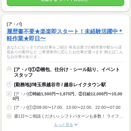
[ア・パ]
履歴書不要★楽楽即スタート！未経験活躍中＊
軽作業★即日〜
あなたにピッタリのお仕事をご紹介 有名企業での軽作業や駅から送
迎ありの案件など ご希望条件に応じたお仕事が選べます 例えばこん
なお仕事がありま...
[ア・パ]①②梱包、仕分け・シール貼り、イベント
スタッフ
[勤務地]/埼玉県越谷市 / 越谷レイクタウン駅
[ア・パ]
①時給1,500円〜1,875円、②日給12,000円〜15,00
0円
[ア・パ]①②08:00〜17:00、13:00〜22:00、22:00〜07:00
週1日〜ご相談ください♪ シフトパターンも多数！ ライフスタイルに合わせて働けます。
もっと見る