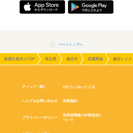
ページトップへ
派遣社員求人TOP
埼玉県
越谷市
武蔵野線
越谷レイク
ディップ（株）
はたらこねっととは
ヘルプ＆お問い合わせ
利用規約
利用者情報の外部送信に
プライバシーポリシー
ついて