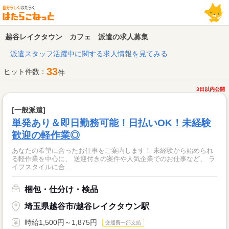
越谷レイクタウン カフェ 派遣の求人募集
派遣スタッフ活躍中に関する求人情報を見てみる
33
ヒット件数：
件
3日以内公開
[一般派遣]
単発あり＆即日勤務可能！日払いOK！未経験
歓迎の軽作業◎
あなたの希望に合ったお仕事をご案内します！ 未経験から始められ
る軽作業を中心に、 送迎付きの案件や人気企業でのお仕事など、 ラ
イフスタイルに合...
梱包・仕分け・検品
埼玉県越谷市/越谷レイクタウン駅
時給1,500円～1,875円
交通費一部支給