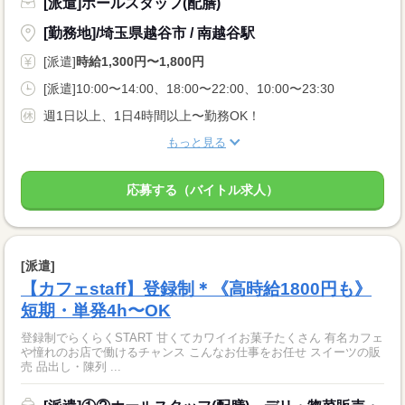
[派遣]ホールスタッフ(配膳)
[勤務地]/埼玉県越谷市 / 南越谷駅
[派遣]
時給1,300円〜1,800円
[派遣]10:00〜14:00、18:00〜22:00、10:00〜23:30
週1日以上、1日4時間以上〜勤務OK！
もっと見る
応募する（バイトル求人）
[派遣]
【カフェstaff】登録制＊《高時給1800円も》
短期・単発4h〜OK
登録制でらくらくSTART 甘くてカワイイお菓子たくさん 有名カフェ
や憧れのお店で働けるチャンス こんなお仕事をお任せ スイーツの販
売 品出し・陳列 ...