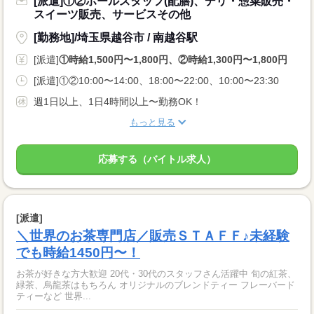
[派遣]①②ホールスタッフ(配膳)、デリ・惣菜販売・
スイーツ販売、サービスその他
[勤務地]/埼玉県越谷市 / 南越谷駅
[派遣]
①時給1,500円〜1,800円、②時給1,300円〜1,800円
[派遣]①②10:00〜14:00、18:00〜22:00、10:00〜23:30
週1日以上、1日4時間以上〜勤務OK！
もっと見る
応募する（バイトル求人）
[派遣]
＼世界のお茶専門店／販売ＳＴＡＦＦ♪未経験
でも時給1450円〜！
お茶が好きな方大歓迎 20代・30代のスタッフさん活躍中 旬の紅茶、
緑茶、烏龍茶はもちろん オリジナルのブレンドティー フレーバード
ティーなど 世界...