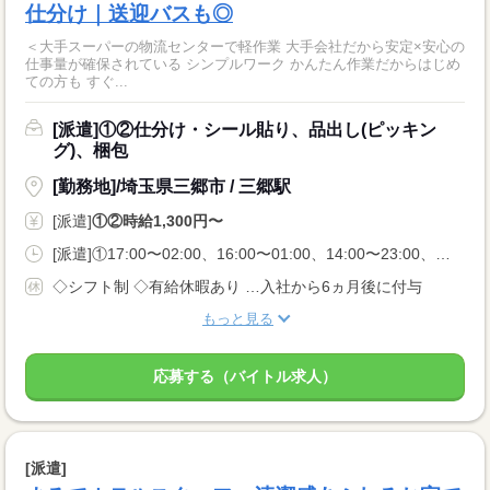
仕分け｜送迎バスも◎
＜大手スーパーの物流センターで軽作業 大手会社だから安定×安心の
仕事量が確保されている シンプルワーク かんたん作業だからはじめ
ての方も すぐ...
[派遣]①②仕分け・シール貼り、品出し(ピッキン
グ)、梱包
[勤務地]/埼玉県三郷市 / 三郷駅
[派遣]
①②時給1,300円〜
[派遣]①17:00〜02:00、16:00〜01:00、14:00〜23:00、②20:00〜05:00、21:00〜06:00
◇シフト制 ◇有給休暇あり …入社から6ヵ月後に付与
もっと見る
応募する（バイトル求人）
[派遣]