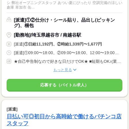
シ 弊社オープニングスタッフ あつい夏にぴったり 空調完備の涼しい
倉庫 草加市 缶...
[派遣]①②仕分け・シール貼り、品出し(ピッキン
グ)、梱包
[勤務地]/埼玉県越谷市 / 南越谷駅
[派遣]
①日給11,192円、②時給1,339円〜1,677円
[派遣]①09:00〜18:00、②09:00〜18:00、12:00〜19:00、22:00〜07:00
★自己申告制なので好きな日だけでOK★ ■短期もOK♪(業法に基づく規定あり) ■長期休みご相談OK ■土日のみOK ■WワークOK
もっと見る
応募する（バイトル求人）
[派遣]
日払い可◎初日から高時給で働けるパチンコ店
スタッフ