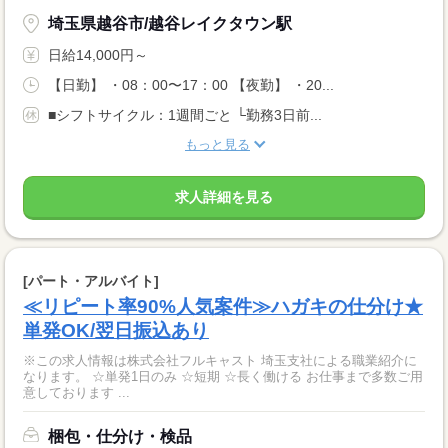
埼玉県越谷市/越谷レイクタウン駅
日給14,000円～
【日勤】 ・08：00〜17：00 【夜勤】 ・20...
■シフトサイクル：1週間ごと └勤務3日前...
もっと見る
求人詳細を見る
[パート・アルバイト]
≪リピート率90%人気案件≫ハガキの仕分け★
単発OK/翌日振込あり
※この求人情報は株式会社フルキャスト 埼玉支社による職業紹介に
なります。 ☆単発1日のみ ☆短期 ☆長く働ける お仕事まで多数ご用
意しております ...
梱包・仕分け・検品