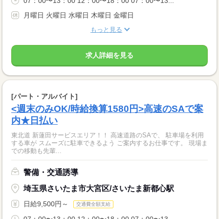
07：00〜13：00 12：00〜18：00 07：00〜13...
月曜日 火曜日 水曜日 木曜日 金曜日
もっと見る
求人詳細を見る
[パート・アルバイト]
<週末のみOK/時給換算1580円>高速のSAで案
内★日払い
東北道 新蓮田サービスエリア！！ 高速道路のSAで、 駐車場を利用
する車が スムーズに駐車できるよう ご案内するお仕事です。 現場ま
での移動も先輩...
警備・交通誘導
埼玉県さいたま市大宮区/さいたま新都心駅
日給9,500円～
交通費全額支給