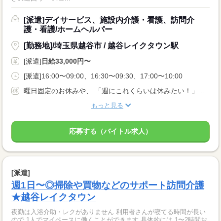
[派遣]デイサービス、施設内介護・看護、訪問介
護・看護/ホームヘルパー
[勤務地]/埼玉県越谷市 / 越谷レイクタウン駅
[派遣]
日給33,000円〜
[派遣]16:00〜09:00、16:30〜09:30、17:00〜10:00
曜日固定のお休みや、 「週にこれくらいは休みたい！」 などお気軽にご相談ください
もっと見る
応募する（バイトル求人）
[派遣]
週1日〜◎掃除や買物などのサポート訪問介護
★越谷レイクタウン
夜勤は入浴介助・レクがありません 利用者さんが寝てる時間が長い
ので 1人でマイペースに働くことができます 具体的には 1〜2時間お