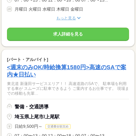
月曜日 火曜日 水曜日 木曜日 金曜日
もっと見る
求人詳細を見る
[パート・アルバイト]
<週末のみOK/時給換算1580円>高速のSAで案
内★日払い
東北道 新蓮田サービスエリア！！ 高速道路のSAで、 駐車場を利用
する車が スムーズに駐車できるよう ご案内するお仕事です。 現場ま
での移動も先輩...
警備・交通誘導
埼玉県上尾市/上尾駅
日給9,500円～
交通費全額支給
07：00〜13：00 12：00〜18：00 07：00〜13...