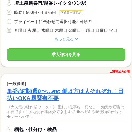
埼玉県越谷市/越谷レイクタウン駅
時給1,500円～1,875円
交通費一部支給
プライベートに合わせて選択可能♪ 日勤の...
月曜日 火曜日 水曜日 木曜日 金曜日 土曜日 日曜日 祝日
もっと見る
求人詳細を見る
1週間以内公開
[一般派遣]
単発/短期/週0〜…etc 働き方は人それぞれ！日
払いOK&履歴書不要
《大人気の軽作業ワーク！》 難しい仕事な一切なし！ 知識や経験は
不要です♪ こんなお仕事紹介できます◎ ◆ハガキや郵便物の仕分け
◆ゲームやア...
梱包・仕分け・検品