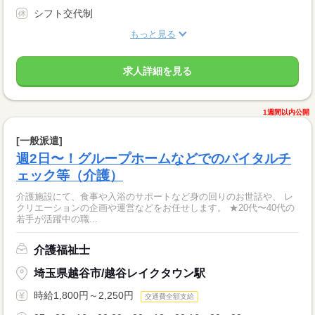
シフト交代制
もっと見る
求人詳細を見る
1週間以内公開
[一般派遣]
週2日〜！グループホームなどでのバイタルチ
ェック等（介護）
介護施設にて、食事や入浴のサポートなど身の回りのお世話や、 レ
クリエーションの企画や運営などをお任せします。 ★20代〜40代の
若手が活躍中の職...
介護福祉士
埼玉県越谷市/越谷レイクタウン駅
時給1,800円～2,250円
交通費全額支給