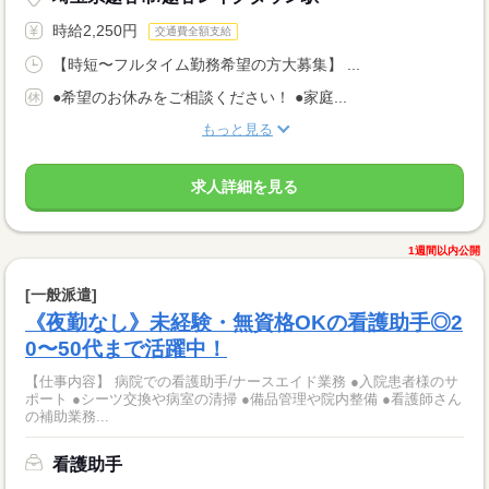
時給2,250円
交通費全額支給
【時短〜フルタイム勤務希望の方大募集】 ...
●希望のお休みをご相談ください！ ●家庭...
もっと見る
求人詳細を見る
1週間以内公開
[一般派遣]
《夜勤なし》未経験・無資格OKの看護助手◎2
0〜50代まで活躍中！
【仕事内容】 病院での看護助手/ナースエイド業務 ●入院患者様のサ
ポート ●シーツ交換や病室の清掃 ●備品管理や院内整備 ●看護師さん
の補助業務...
看護助手