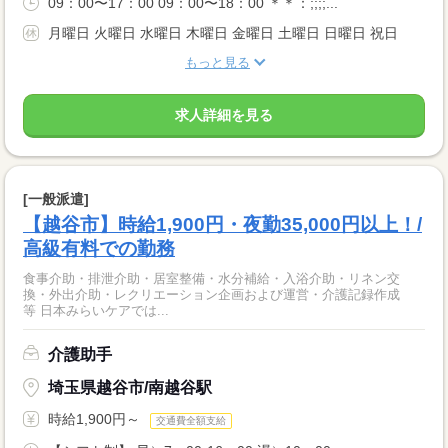
09：00〜17：00 09：00〜18：00 ＊＊：;;;;...
月曜日 火曜日 水曜日 木曜日 金曜日 土曜日 日曜日 祝日
もっと見る
求人詳細を見る
[一般派遣]
【越谷市】時給1,900円・夜勤35,000円以上！/
高級有料での勤務
食事介助・排泄介助・居室整備・水分補給・入浴介助・リネン交
換・外出介助・レクリエーション企画および運営・介護記録作成
等 日本みらいケアでは...
介護助手
埼玉県越谷市/南越谷駅
時給1,900円～
交通費全額支給