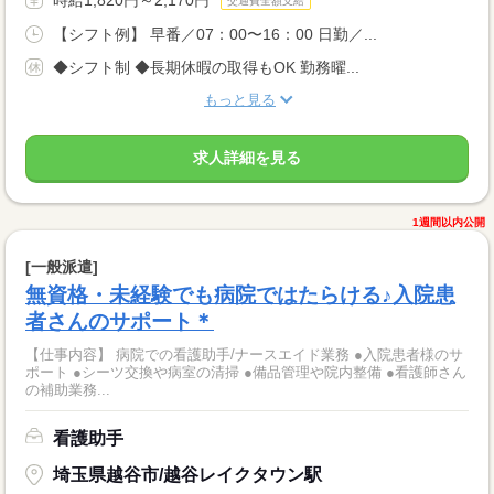
交通費全額支給
【シフト例】 早番／07：00〜16：00 日勤／...
◆シフト制 ◆長期休暇の取得もOK 勤務曜...
もっと見る
求人詳細を見る
1週間以内公開
[一般派遣]
無資格・未経験でも病院ではたらける♪入院患
者さんのサポート＊
【仕事内容】 病院での看護助手/ナースエイド業務 ●入院患者様のサ
ポート ●シーツ交換や病室の清掃 ●備品管理や院内整備 ●看護師さん
の補助業務...
看護助手
埼玉県越谷市/越谷レイクタウン駅