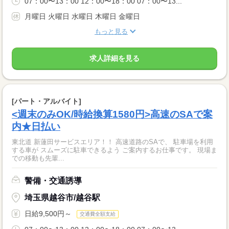
07：00〜13：00 12：00〜18：00 07：00〜13...
月曜日 火曜日 水曜日 木曜日 金曜日
もっと見る
求人詳細を見る
[パート・アルバイト]
<週末のみOK/時給換算1580円>高速のSAで案
内★日払い
東北道 新蓮田サービスエリア！！ 高速道路のSAで、 駐車場を利用
する車が スムーズに駐車できるよう ご案内するお仕事です。 現場ま
での移動も先輩...
警備・交通誘導
埼玉県越谷市/越谷駅
日給9,500円～
交通費全額支給