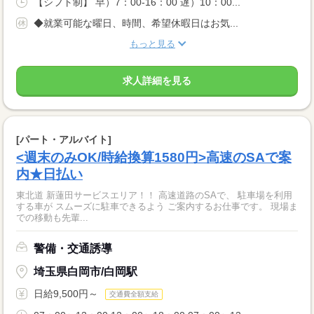
【シフト制】 早）7：00-16：00 遅）10：00...
◆就業可能な曜日、時間、希望休暇日はお気...
もっと見る
求人詳細を見る
[パート・アルバイト]
<週末のみOK/時給換算1580円>高速のSAで案
内★日払い
東北道 新蓮田サービスエリア！！ 高速道路のSAで、 駐車場を利用
する車が スムーズに駐車できるよう ご案内するお仕事です。 現場ま
での移動も先輩...
警備・交通誘導
埼玉県白岡市/白岡駅
日給9,500円～
交通費全額支給