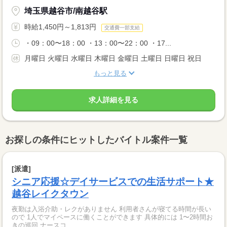
埼玉県越谷市/南越谷駅
時給1,450円～1,813円
交通費一部支給
・09：00〜18：00 ・13：00〜22：00 ・17...
月曜日 火曜日 水曜日 木曜日 金曜日 土曜日 日曜日 祝日
もっと見る
求人詳細を見る
お探しの条件にヒットしたバイトル案件一覧
[派遣]
シニア応援☆デイサービスでの生活サポート★
越谷レイクタウン
夜勤は入浴介助・レクがありません 利用者さんが寝てる時間が長い
ので 1人でマイペースに働くことができます 具体的には 1〜2時間お
きの巡回 ナースコ...