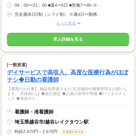
08：00〜21：00 ■週4〜5日 ■実働7〜8h ※...
完全週休2日制（シフト制） ※週4日〜勤務...
もっと見る
求人詳細を見る
[一般派遣]
デイサービスで高収入。高度な医療行為がほぼ
ナシ◆日勤の看護師
【看護のお仕事】 施設利用者さまの 生活補助や健康管理をお願いし
ます。 具体的には ◆血圧測定 ◆お薬の管理や準備 ◆バイタルチェ
ック ◆発疹やケ...
看護師・准看護師
埼玉県越谷市/越谷レイクタウン駅
時給2,470円～2,670円
交通費全額支給