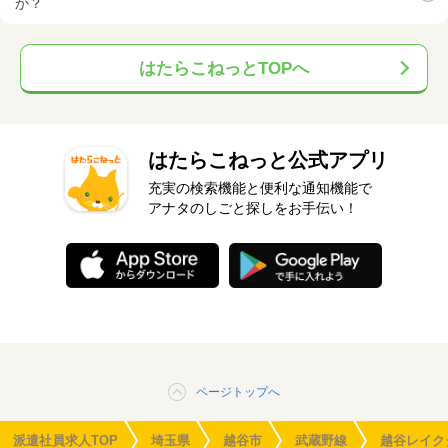
か？
はたらこねっとTOPへ
はたらこねっと公式アプリ
充実の検索機能と便利な通知機能で
アナタのしごと探しをお手伝い！
ページトップへ
派遣社員求人TOP
埼玉県
越谷市
武蔵野線
越谷レイク