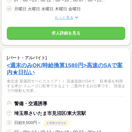
07：00〜13：00 12：00〜18：00 07：00〜13...
月曜日 火曜日 水曜日 木曜日 金曜日
もっと見る
求人詳細を見る
[パート・アルバイト]
<週末のみOK/時給換算1580円>高速のSAで案
内★日払い
東北道 新蓮田サービスエリア！！ 高速道路のSAで、 駐車場を利用
する車が スムーズに駐車できるよう ご案内するお仕事です。 現場ま
での移動も先輩...
警備・交通誘導
埼玉県さいたま市見沼区/東大宮駅
日給9,500円～
交通費全額支給
07：00〜13：00 12：00〜18：00 07：00〜13...