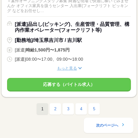
＜案件オープニングスタッフ募集 綺麗な現場で快適に稼いでみませ
んか オフィス家具を扱うセンター 入出庫(フォークリフト ピッキン
グ などをお任せし...
[派遣]品出し(ピッキング)、生産管理・品質管理、構
内作業オペレーター(フォークリフト等)
[勤務地]/埼玉県吉川市 / 吉川駅
[派遣]
時給1,500円〜1,875円
[派遣]08:00〜17:00、09:00〜18:00
もっと見る
応募する（バイトル求人）
1
2
3
4
5
次のページへ