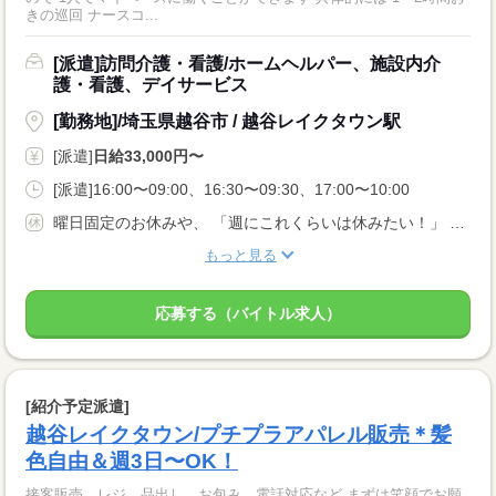
きの巡回 ナースコ...
[派遣]訪問介護・看護/ホームヘルパー、施設内介
護・看護、デイサービス
[勤務地]/埼玉県越谷市 / 越谷レイクタウン駅
[派遣]
日給33,000円〜
[派遣]16:00〜09:00、16:30〜09:30、17:00〜10:00
曜日固定のお休みや、 「週にこれくらいは休みたい！」 などお気軽にご相談ください
もっと見る
応募する（バイトル求人）
[紹介予定派遣]
越谷レイクタウン/プチプラアパレル販売＊髪
色自由＆週3日〜OK！
接客販売、レジ、品出し、お包み、電話対応など まずは笑顔でお願