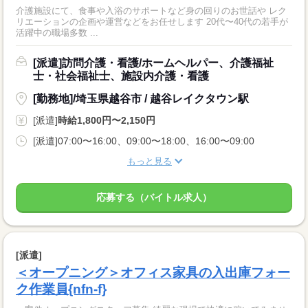
介護施設にて、食事や入浴のサポートなど身の回りのお世話や レク
リエーションの企画や運営などをお任せします 20代〜40代の若手が
活躍中の職場多数 ...
[派遣]訪問介護・看護/ホームヘルパー、介護福祉
士・社会福祉士、施設内介護・看護
[勤務地]/埼玉県越谷市 / 越谷レイクタウン駅
[派遣]
時給1,800円〜2,150円
[派遣]07:00〜16:00、09:00〜18:00、16:00〜09:00
もっと見る
応募する（バイトル求人）
[派遣]
＜オープニング＞オフィス家具の入出庫フォー
ク作業員{nfn-f}