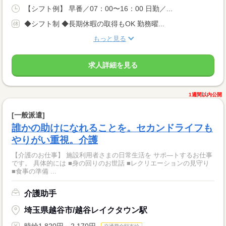
【シフト例】 早番／07：00〜16：00 日勤／...
◆シフト制 ◆長期休暇の取得もOK 勤務曜...
もっと見る
求人詳細を見る
1週間以内公開
[一般派遣]
誰かの助けになれることを。セカンドライフも
やりがい重視。介護
【介護のお仕事】 施設利用者さまの日常生活を サポ―トするお仕事
です。 具体的には ■身の回りのお世話 ■レクリエーションの見守り
■食事の準備 ...
介護助手
埼玉県越谷市/越谷レイクタウン駅
時給1,820円～2,170円