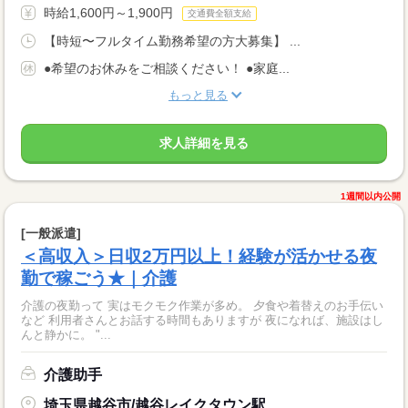
時給1,600円～1,900円
交通費全額支給
【時短〜フルタイム勤務希望の方大募集】 ...
●希望のお休みをご相談ください！ ●家庭...
もっと見る
求人詳細を見る
1週間以内公開
[一般派遣]
＜高収入＞日収2万円以上！経験が活かせる夜
勤で稼ごう★｜介護
介護の夜勤って 実はモクモク作業が多め。 夕食や着替えのお手伝い
など 利用者さんとお話する時間もありますが 夜になれば、施設はし
んと静かに。 "...
介護助手
埼玉県越谷市/越谷レイクタウン駅