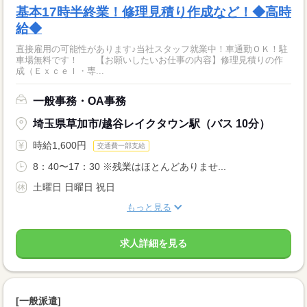
基本17時半終業！修理見積り作成など！◆高時
給◆
直接雇用の可能性があります♪当社スタッフ就業中！車通勤ＯＫ！駐
車場無料です！ 【お願いしたいお仕事の内容】修理見積りの作
成（Ｅｘｃｅｌ・専...
一般事務・OA事務
埼玉県草加市/越谷レイクタウン駅（バス 10分）
時給1,600円
交通費一部支給
8：40〜17：30 ※残業はほとんどありませ...
土曜日 日曜日 祝日
もっと見る
求人詳細を見る
[一般派遣]