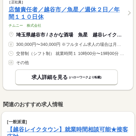
正社員
店舗責任者／越谷市／魚星／週休２日／年
間１１０日休
チムニー 株式会社
埼玉県越谷市 / さかな酒場 魚星 越谷レイクタウン駅前店
300,000円〜340,000円 ※フルタイム求人の場合は月額（換算額）、パート求人の場合は時間額を表示しています。
交替制（シフト制） 就業時間１ 10時00分〜19時00分 就業時間２ 15時00分〜0時00分 就業時間３ 19時00分〜4時00分 就業時間に関する特記事項 ※上記はシフトの一例です。店舗の予約状況等により出勤が早まる <BR> 場合あり <BR> <BR> ※人員増加により残業削減を検討中！
その他
求人詳細を見る
(ハローワークより転載)
関連のおすすめ求人情報
[一般派遣]
【越谷レイクタウン】就業時間相談可能★接客