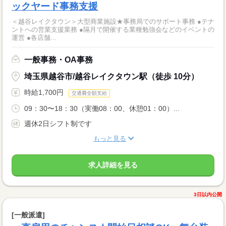
ックヤード事務支援
＜越谷レイクタウン＞大型商業施設★事務局でのサポート事務 ●テナ
ントへの営業支援業務 ●隔月で開催する業種勉強会などのイベントの
運営 ●各店舗...
一般事務・OA事務
埼玉県越谷市/越谷レイクタウン駅（徒歩 10分）
時給1,700円
交通費全額支給
09：30〜18：30（実働08：00、休憩01：00）...
週休2日シフト制です
もっと見る
求人詳細を見る
3日以内公開
[一般派遣]