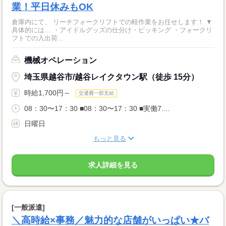
業！平日休みもOK
倉庫内にて、 リーチフォークリフトでの軽作業をお任せします！ ▼
具体的には… ・アイドルグッズの仕分け・ピッキング ・フォークリ
フトでの入出荷...
機械オペレーション
埼玉県越谷市/越谷レイクタウン駅（徒歩 15分）
時給1,700円～
交通費一部支給
08：30〜17：30 ■08：30〜17：30 ■実働7....
日曜日
もっと見る
求人詳細を見る
[一般派遣]
＼高時給×事務／魅力的な店舗がいっぱい★バ