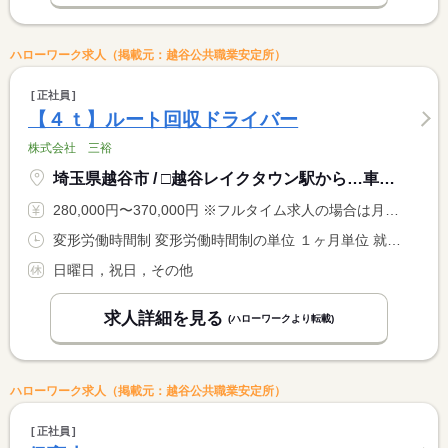
ハローワーク求人（掲載元：越谷公共職業安定所）
正社員
【４ｔ】ルート回収ドライバー
株式会社 三裕
埼玉県越谷市 / □越谷レイクタウン駅から…車：５分 自転車：１０分
280,000円〜370,000円 ※フルタイム求人の場合は月額（換算額）、パート求人の場合は時間額を表示しています。
変形労働時間制 変形労働時間制の単位 １ヶ月単位 就業時間１ 9時00分〜17時00分 就業時間に関する特記事項 コースにより出社時間が早くなることがあり、その場合は退社時間 <BR> も早くなります。 <BR> 例１ ４：００出社の場合は１２：００退社 <BR> 例２ ６：００出社の場合は１４：００退社
日曜日，祝日，その他
求人詳細を見る
(ハローワークより転載)
ハローワーク求人（掲載元：越谷公共職業安定所）
正社員