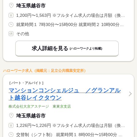
埼玉県越谷市
1,200円〜1,563円 ※フルタイム求人の場合は月額（換算額）、パート求人の場合は時間額を表示しています。
就業時間１ 7時30分〜15時00分 就業時間２ 10時00分〜18時00分 就業時間３ 18時00分〜22時00分 又は 8時00分〜2時00分の時間の間の3時間以上 就業時間に関する特記事項 選択制 <BR> ＊就業時間、日数については相談に応じます。 <BR> ※２２：００〜０２：００は１８歳以上
その他
求人詳細を見る
(ハローワークより転載)
ハローワーク求人（掲載元：足立公共職業安定所）
パート・アルバイト
マンションコンシェルジュ ／グランアル
ト越谷レイクタウン
株式会社大京アステージ 東東京支店
埼玉県越谷市
1,226円〜1,226円 ※フルタイム求人の場合は月額（換算額）、パート求人の場合は時間額を表示しています。
交替制（シフト制） 就業時間１ 8時00分〜15時00分 就業時間２ 15時00分〜20時00分 就業時間３ 9時00分〜15時00分 就業時間に関する特記事項 （１）（２）（３）のシフト制勤務 <BR> （１）は平日 （３）は土日祝 <BR> （２）は「平日」「土日祝」共通で、休憩なし