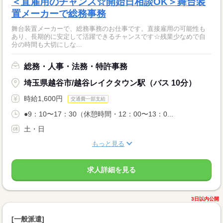
＜直雇用のチャンス☆開始日相談OK＞舞台装
置メーカーで総務事務
舞台装置メーカーで、総務事務のお仕事です。直接雇用の可能性も
あり、長期的に安定して活躍できるチャンスです☆残業少なめで自
分の時間も大切にしな...
総務・人事・法務・特許事務
埼玉県越谷市/越谷レイクタウン駅（バス 10分）
時給1,600円
交通費一部支給
●9：10〜17：30（休憩時間・12：00〜13：0...
土・日
もっと見る
求人詳細を見る
3日以内公開
[一般派遣]