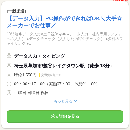
[一般派遣]
【データ入力】PC操作ができればOK＼大手☆
メーカーでお仕事／
10開始◆データ入力×土日祝休み◆ ●データ入力（社内専用システム
への入力） ●データチェック（入力した内容のチェック） ●資料のフ
ァイリング ●...
データ入力・タイピング
埼玉県草加市/越谷レイクタウン駅（徒歩 18分）
時給1,550円
交通費全額支給
09：00〜17：00（実働07：00、休憩01：00）...
土曜日 日曜日 祝日
もっと見る
求人詳細を見る