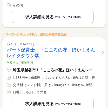
その他
求人詳細を見る
(ハローワークより転載)
ハローワーク求人（掲載元：越谷公共職業安定所）
パート・アルバイト
パート保育士 「こころの花」ほいくえん
レイクタウン駅
学校法人 菊地学園
埼玉県越谷市 / 「こころの花」ほいくえんレイクタウン駅
1,185円〜1,665円 ※フルタイム求人の場合は月額（換算額）、パート求人の場合は時間額を表示しています。
交替制（シフト制） 又は 7時00分〜19時00分の時間の間の6時間以上 就業時間に関する特記事項 ＊早番・遅番固定および土曜日に勤務ができる方を歓迎します。 <BR> ＊休憩時間は法定どおり付与
日曜日，祝日，その他
求人詳細を見る
(ハローワークより転載)