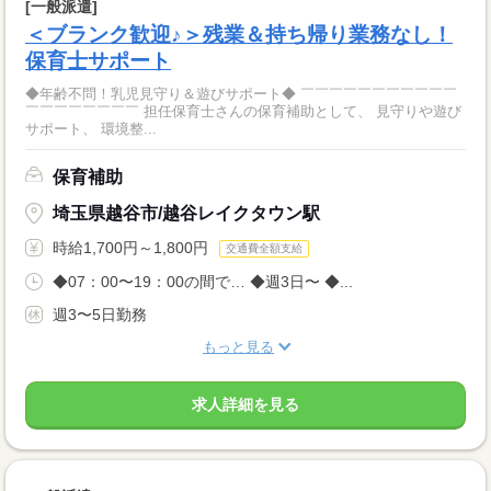
[一般派遣]
＜ブランク歓迎♪＞残業＆持ち帰り業務なし！
保育士サポート
◆年齢不問！乳児見守り＆遊びサポート◆ ￣￣￣￣￣￣￣￣￣￣￣
￣￣￣￣￣￣￣￣ 担任保育士さんの保育補助として、 見守りや遊び
サポート、 環境整...
保育補助
埼玉県越谷市/越谷レイクタウン駅
時給1,700円～1,800円
交通費全額支給
◆07：00〜19：00の間で… ◆週3日〜 ◆...
週3〜5日勤務
もっと見る
求人詳細を見る