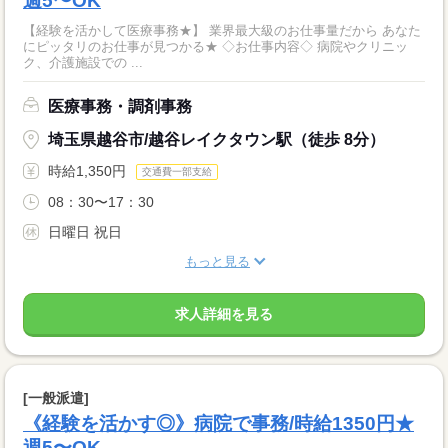
週5〜OK
【経験を活かして医療事務★】 業界最大級のお仕事量だから あなた
にピッタリのお仕事が見つかる★ ◇お仕事内容◇ 病院やクリニッ
ク、介護施設での ...
医療事務・調剤事務
埼玉県越谷市/越谷レイクタウン駅（徒歩 8分）
時給1,350円
交通費一部支給
08：30〜17：30
日曜日 祝日
もっと見る
求人詳細を見る
[一般派遣]
《経験を活かす◎》病院で事務/時給1350円★
週5〜OK