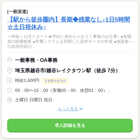
[一般派遣]
【駅から徒歩圏内】長期◆残業なし♪1日5時間
☆土日祝休み○
＜時短＞11月スタート★早めに決めちゃおう！事務のお仕事♪ ●各職
員の経費精算 ●学費システムを利用した請求データの作成 ●保護者へ
の請求内容の...
一般事務・OA事務
埼玉県越谷市/越谷レイクタウン駅（徒歩 7分）
時給1,600円
交通費全額支給
09：00〜15：00（実働05：00、休憩01：00）...
土曜日 日曜日 祝日
もっと見る
求人詳細を見る