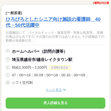
1週間以内公開
[一般派遣]
ひろびろとしたシニア向け施設の看護師 40
代・50代活躍中
介護施設にて、バイタルチェック・服薬管理・簡単な処置等。 医療
行為は少なめです◎ ※介護のお仕事ではありません ※介護施設での
勤務が未経験の方...
ホームヘルパー（訪問介護等）
埼玉県越谷市/越谷レイクタウン駅
時給2,300円～2,500円
交通費全額支給
07：00〜16：00 09：00〜18：00 16：00〜09...
シフト交代制
もっと見る
求人詳細を見る