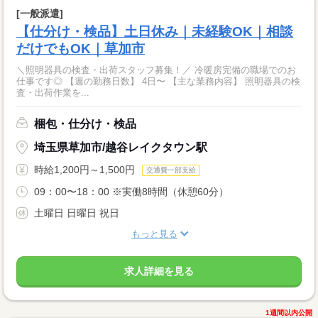
[一般派遣]
【仕分け・検品】土日休み｜未経験OK｜相談
だけでもOK｜草加市
＼照明器具の検査・出荷スタッフ募集！／ 冷暖房完備の職場でのお
仕事です◎ 【週の勤務日数】 4日〜 【主な業務内容】 照明器具の検
査・出荷作業を...
梱包・仕分け・検品
埼玉県草加市/越谷レイクタウン駅
時給1,200円～1,500円
交通費一部支給
09：00〜18：00 ※実働8時間（休憩60分）
土曜日 日曜日 祝日
もっと見る
求人詳細を見る
1週間以内公開