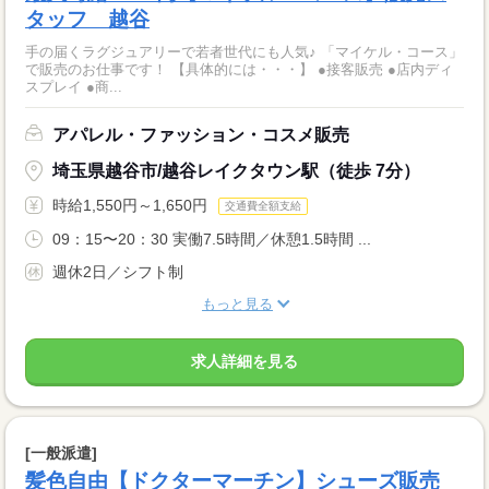
タッフ 越谷
手の届くラグジュアリーで若者世代にも人気♪ 「マイケル・コース」
で販売のお仕事です！ 【具体的には・・・】 ●接客販売 ●店内ディ
スプレイ ●商...
アパレル・ファッション・コスメ販売
埼玉県越谷市/越谷レイクタウン駅（徒歩 7分）
時給1,550円～1,650円
交通費全額支給
09：15〜20：30 実働7.5時間／休憩1.5時間 ...
週休2日／シフト制
もっと見る
求人詳細を見る
[一般派遣]
髪色自由【ドクターマーチン】シューズ販売