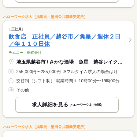
ハローワーク求人（掲載元：墨田公共職業安定所）
正社員
飲食店 正社員／越谷市／魚星／週休２日
／年１１０日休
チムニー 株式会社
埼玉県越谷市 / さかな酒場 魚星 越谷レイクタウン駅前店
255,000円〜285,000円 ※フルタイム求人の場合は月額（換算額）、パート求人の場合は時間額を表示しています。
交替制（シフト制） 就業時間１ 10時00分〜19時00分 就業時間２ 15時00分〜0時00分 就業時間３ 19時00分〜4時00分 就業時間に関する特記事項 ※上記はシフトの一例です。店舗の予約状況等により出勤が早まる <BR> 場合あり <BR> ※人員増加により残業削減を検討中！
その他
求人詳細を見る
(ハローワークより転載)
ハローワーク求人（掲載元：墨田公共職業安定所）